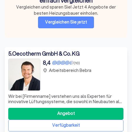
einfach vergleichen
Vergleichen und sparen Sie! Jetzt 4 Angebote der
besten Heizungsbauer einholen.
Vergleichen Sie jetzt
5
.
Oecotherm GmbH & Co. KG
8,4
(10)
Arbeitsbereich Bebra
place
Wir bei [Firmenname] verstehen uns als Experten für
innovative Lüftungssysteme, die sowohl in Neubauten als
auch bei Sanierungen für ein optimales Raumklima sorgen.
Unser Angebot umfasst zentrale sowie dezentrale
Angebot
Lüftungsanlagen, die effizient und umweltfreundlich
arbeiten. Unsere zentralen Lüftungs
Verfügbarkeit