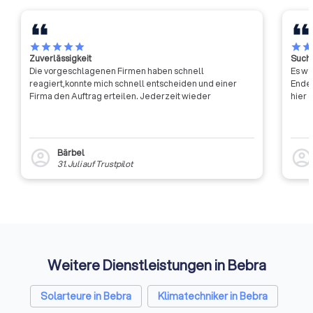
star
star
star
star
star
star
sta
Zuverlässigkeit
Suche
Die vorgeschlagenen Firmen haben schnell
Es wa
reagiert,konnte mich schnell entscheiden und einer
Ende 
Firma den Auftrag erteilen. Jederzeit wieder
hier 
Bärbel
account_circle
account_circl
31. Juli
auf
Trustpilot
Weitere Dienstleistungen in Bebra
Solarteure in Bebra
Klimatechniker in Bebra