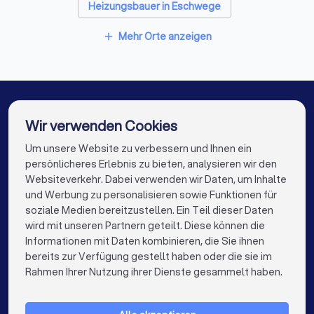
Heizungsbauer in Eschwege
Heizungsbauer in Felsberg
Mehr Orte anzeigen
add
Heizungsbauer in Eisenach (Thüringen)
Heizungsbauer in Lohfelden
Heizungsbauer in Witzenhausen
Wir verwenden Cookies
Heizungsbauer in Fritzlar
Heizungsbauer in Berlin
Um unsere Website zu verbessern und Ihnen ein
Die besten Heizungsbauer für Sie
persönlicheres Erlebnis zu bieten, analysieren wir den
Heizungsbauer in Hamburg
Websiteverkehr. Dabei verwenden wir Daten, um Inhalte
info@trustlocal.de
und Werbung zu personalisieren sowie Funktionen für
Heizungsbauer in München
Heizungsbauer in Köln
soziale Medien bereitzustellen. Ein Teil dieser Daten
wird mit unseren Partnern geteilt. Diese können die
Heizungsbauer in Frankfurt am Main
Informationen mit Daten kombinieren, die Sie ihnen
bereits zur Verfügung gestellt haben oder die sie im
Heizungsbauer in Stuttgart
keyboard_arrow_down
FÜR PRIVATPERSONEN
Rahmen Ihrer Nutzung ihrer Dienste gesammelt haben.
Heizungsbauer in Düsseldorf
keyboard_arrow_down
FÜR FIRMEN