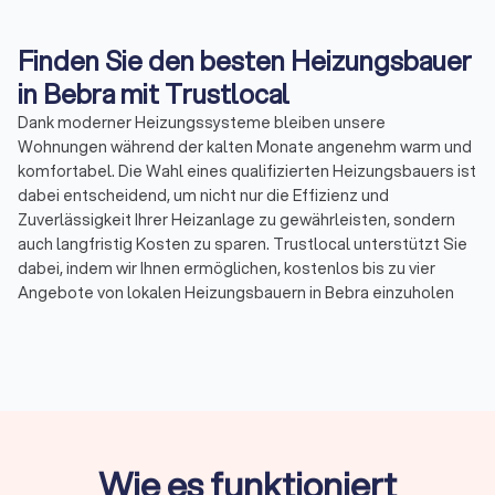
Finden Sie den besten Heizungsbauer
in Bebra mit Trustlocal
Dank moderner Heizungssysteme bleiben unsere
Wohnungen während der kalten Monate angenehm warm und
komfortabel. Die Wahl eines qualifizierten Heizungsbauers ist
dabei entscheidend, um nicht nur die Effizienz und
Zuverlässigkeit Ihrer Heizanlage zu gewährleisten, sondern
auch langfristig Kosten zu sparen. Trustlocal unterstützt Sie
dabei, indem wir Ihnen ermöglichen, kostenlos bis zu vier
Angebote von lokalen Heizungsbauern in Bebra einzuholen
und zu vergleichen.
Was machen Heizungsbauer in Bebra?
Ein Heizungsbauer, auch bekannt als Heizungsinstallateur
oder Heizungsmonteur, ist ein Fachmann, der auf die
Installation, Wartung und Reparatur von Heizsystemen
Wie es funktioniert