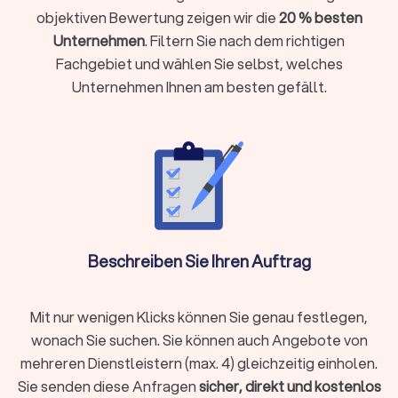
sie regelmäßige Wartungsarbeiten durchführen und bei
objektiven Bewertung zeigen wir die
20 % besten
Bedarf schnell erreichbar sind, um Ihre Heizungsanlage
Unternehmen
. Filtern Sie nach dem richtigen
optimal zu betreuen.
Fachgebiet und wählen Sie selbst, welches
Unternehmen Ihnen am besten gefällt.
Wie finde ich einen zuverlässigen
Heizungsbauer in Bebra?
Trustlocal macht es Ihnen einfach, qualifizierte
Heizungsbauer in Bebra zu finden, die zuverlässigen Service
bieten. Filtern Sie zunächst alle Anbieter in Ihrer Region nach
der von Ihnen benötigten Dienstleistung:
Gasheizung
Ölheizung
Pelletheizung
Beschreiben Sie Ihren Auftrag
Elektroheizung
Wärmepumpe
Holzheizung
Mit nur wenigen Klicks können Sie genau festlegen,
Sie haben dann die Möglichkeit, Profile durchzulesen und
wonach Sie suchen. Sie können auch Angebote von
Bewertungen anderer Kunden zu lesen. Dann können Sie
mehreren Dienstleistern (max. 4) gleichzeitig einholen.
kostenlos und unverbindlich Angebote anfordern.
Beschreiben Sie kurz Ihr Anliegen, sei es die Installation einer
Sie senden diese Anfragen
sicher, direkt und kostenlos