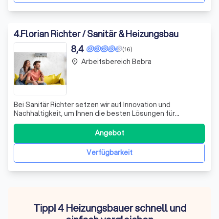
4
.
Florian Richter / Sanitär & Heizungsbau
8,4
(16)
Arbeitsbereich Bebra
place
Bei Sanitär Richter setzen wir auf Innovation und
Nachhaltigkeit, um Ihnen die besten Lösungen für
Heizungs- und Sanitäranlagen zu bieten. Unser Team aus
erfahrenen Fachleuten berät Sie umfassend über
Angebot
umweltfreundliche Heizungssysteme und unterstützt Sie
bei der Beantragung staatlicher Förderungen,
Verfügbarkeit
Tipp! 4 Heizungsbauer schnell und