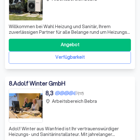
Willkommen bei Wahl Heizung und Sanitär, Ihrem
zuverlässigen Partner für alle Belange rund um Heizungs-
und Sanitärinstallationen. Wir zeichnen uns durch unsere
langjährige Erfahrung und unser Engagement für höchste
Angebot
Qualität aus. Unser Team von Fachleuten arbeitet mit
Leidenschaft daran, individuell
Verfügbarkeit
8
.
Adolf Winter GmbH
8,3
(17)
Arbeitsbereich Bebra
place
Adolf Winter aus Wanfried ist Ihr vertrauenswürdiger
Heizungs- und Sanitärinstallateur. Mit jahrelanger
Erfahrung und umfassendem Know-how bieten wir Ihnen