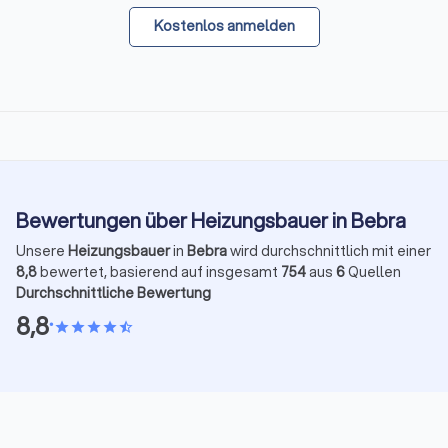
Kostenlos anmelden
Bewertungen über Heizungsbauer in Bebra
Unsere
Heizungsbauer
in
Bebra
wird durchschnittlich mit einer
8,8
bewertet, basierend auf insgesamt
754
aus
6
Quellen
Durchschnittliche Bewertung
8,8
•
star
star
star
star
star_half