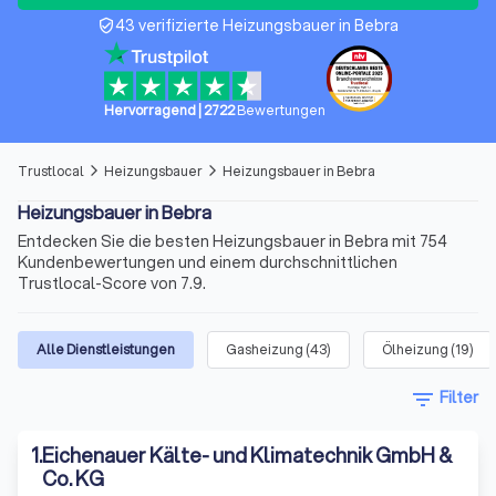
43 verifizierte Heizungsbauer in Bebra
verified_user
Hervorragend
|
2722
Bewertungen
Trustlocal
Heizungsbauer
Heizungsbauer in Bebra
arrow_forward_ios
arrow_forward_ios
Heizungsbauer in Bebra
Entdecken Sie die besten Heizungsbauer in Bebra mit 754
Kundenbewertungen und einem durchschnittlichen
Trustlocal-Score von 7.9.
Alle Dienstleistungen
Gasheizung
(
43
)
Ölheizung
(
19
)
filter_list
Filter
1
.
Eichenauer Kälte- und Klimatechnik GmbH &
Co. KG