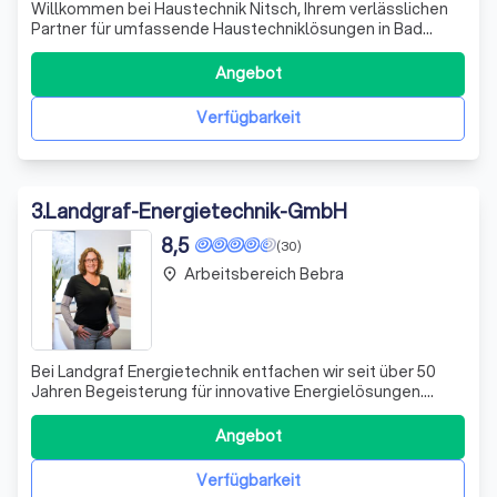
Willkommen bei Haustechnik Nitsch, Ihrem verlässlichen
Partner für umfassende Haustechniklösungen in Bad
Hersfeld. Mit jahrelanger Erfahrung und tiefgreifendem
Fachwissen bieten wir Ihnen erstklassige
Angebot
Dienstleistungen in den Bereichen Heizungsbau,
Klimatechnik, Sanitärinstallation und Badgestaltung.
Verfügbarkeit
3
.
Landgraf-Energietechnik-GmbH
8,5
(30)
Arbeitsbereich Bebra
place
Bei Landgraf Energietechnik entfachen wir seit über 50
Jahren Begeisterung für innovative Energielösungen.
Unsere Expertise erstreckt sich über die Beratung,
Planung und Realisierung bis hin zum Verkauf von
Angebot
hochwertigen Energiekonzepten, Anlagensanierungen
und alternativen Energien. Wir spezialisier
Verfügbarkeit