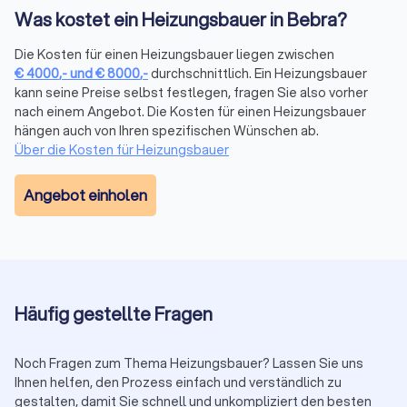
Wintermonaten zu erheblichen Unannehmlichkeiten führen.
Was kostet ein Heizungsbauer in Bebra?
Viele Heizungsbauer in Bebra bieten daher einen Notdienst
an, der Ihnen rund um die Uhr zur Verfügung steht. Ein
Die Kosten für einen Heizungsbauer liegen zwischen
zuverlässiger Kundendienst ist entscheidend, um
€
4000
,-
und
€
8000
,-
durchschnittlich. Ein Heizungsbauer
kann seine Preise selbst festlegen, fragen Sie also vorher
sicherzustellen, dass Ihre Heizungsprobleme schnell und
nach einem Angebot. Die Kosten für einen Heizungsbauer
effizient gelöst werden. Durch schnelle Reaktionszeiten und
hängen auch von Ihren spezifischen Wünschen ab.
kompetente Reparaturen minimieren Sie das Risiko von
Über die Kosten für Heizungsbauer
Ausfallzeiten und verlängern die Lebensdauer Ihrer
Heizungsanlage.
Angebot einholen
Vertrauen Sie auf Trustlocal für Ihre
Heizungsbedürfnisse in Bebra
Die Suche nach dem richtigen Heizungsbauer muss nicht
kompliziert oder zeitaufwendig sein. Trustlocal bietet eine
Häufig gestellte Fragen
einfache und effiziente Möglichkeit, kostenlose Angebote
von lokalen Heizungsexperten zu erhalten, die Ihre
Bedürfnisse und Budgetvorstellungen erfüllen. Ob Sie eine
Noch Fragen zum Thema Heizungsbauer? Lassen Sie uns
neue Heizung installieren lassen möchten, eine regelmäßige
Ihnen helfen, den Prozess einfach und verständlich zu
gestalten, damit Sie schnell und unkompliziert den besten
Wartung benötigen oder dringend eine Reparatur durchführen