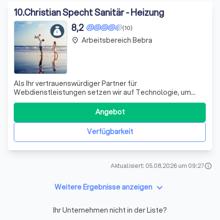
10
.
Christian Specht Sanitär - Heizung
8,2
(10)
Arbeitsbereich Bebra
place
Als Ihr vertrauenswürdiger Partner für
Webdienstleistungen setzen wir auf Technologie, um
Ihnen ein optimales Online-Erlebnis zu bieten. Wir
verwenden technisch notwendige Cookies, um die
Angebot
Funktionalität unserer Webseite zu gewährleisten.
Darüber hinaus bieten wir Ihnen die Möglichkeit, weitere
Verfügbarkeit
Cooki
Aktualisiert: 05.08.2026 um 09:27
info
keyboard_arrow_down
Weitere Ergebnisse anzeigen
Ihr Unternehmen nicht in der Liste?