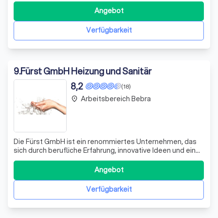
maßgeschneiderte Lösungen für Ihre individuellen
Angebot
Bedürfnisse. Unser Ziel ist es, für jede Herausforderung
die optimale Lösung zu finden, ohne Ih
Verfügbarkeit
9
.
Fürst GmbH Heizung und Sanitär
8,2
(18)
Arbeitsbereich Bebra
place
Die Fürst GmbH ist ein renommiertes Unternehmen, das
sich durch berufliche Erfahrung, innovative Ideen und ein
engagiertes Team auszeichnet. Unser Fokus liegt auf der
kontinuierlichen Fort- und Weiterbildung unserer
Angebot
Mitarbeiter, um stets auf dem neuesten Stand der
Entwicklungen in den Bereichen Sani
Verfügbarkeit