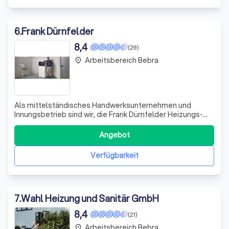
6
.
Frank Dürnfelder
8,4
(29)
Arbeitsbereich Bebra
place
Als mittelständisches Handwerksunternehmen und
Innungsbetrieb sind wir, die Frank Dürnfelder Heizungs-
und Sanitärtechnik, Ihre zuverlässigen Spezialisten für
modernes Heizen und innovative Badgestaltung. Mit
Angebot
langjähriger Erfahrung und qualifizierten Mitarbeitern
stellen wir uns jeder Herausforderun
Verfügbarkeit
7
.
Wahl Heizung und Sanitär GmbH
8,4
(21)
Arbeitsbereich Bebra
place