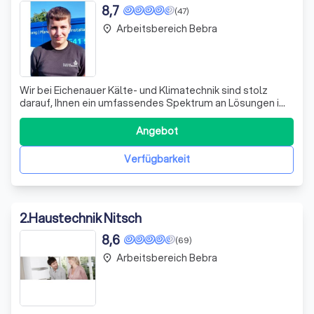
8,7
(47)
Arbeitsbereich Bebra
place
Wir bei Eichenauer Kälte- und Klimatechnik sind stolz
darauf, Ihnen ein umfassendes Spektrum an Lösungen im
Bereich Kälte- und Klimatechnik anzubieten. Mit unserer
langjährigen Erfahrung und einem breiten Liefer- und
Angebot
Installationsprogramm erfüllen wir selbst die
ausgefallensten Wünsche unserer Kunde
Verfügbarkeit
2
.
Haustechnik Nitsch
8,6
(69)
Arbeitsbereich Bebra
place