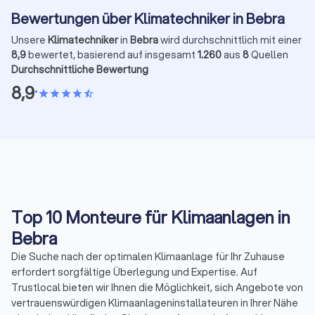
Bewertungen über Klimatechniker in Bebra
Unsere
Klimatechniker
in
Bebra
wird durchschnittlich mit einer
8,9
bewertet, basierend auf insgesamt
1.260
aus
8
Quellen
Durchschnittliche Bewertung
8,9
•
star
star
star
star
star_half
Top 10 Monteure für Klimaanlagen in
Bebra
Die Suche nach der optimalen Klimaanlage für Ihr Zuhause
erfordert sorgfältige Überlegung und Expertise. Auf
Trustlocal bieten wir Ihnen die Möglichkeit, sich Angebote von
vertrauenswürdigen Klimaanlageninstallateuren in Ihrer Nähe