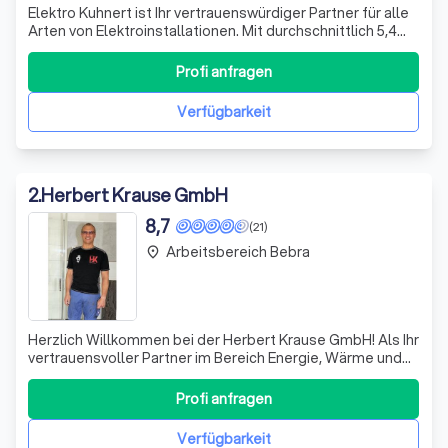
Elektro Kuhnert ist Ihr vertrauenswürdiger Partner für alle
Arten von Elektroinstallationen. Mit durchschnittlich 5,4
Steckdosen in einem Wohnzimmer, verstehen wir die
Bedeutung einer sicheren, funktionalen und
Profi anfragen
energieeffizienten Installation. Unser Team von
erfahrenen Elektrikern ist stets bereit,
Verfügbarkeit
2
.
Herbert Krause GmbH
8,7
(21)
Arbeitsbereich Bebra
place
Herzlich Willkommen bei der Herbert Krause GmbH! Als Ihr
vertrauensvoller Partner im Bereich Energie, Wärme und
Bädergestaltung stehen wir Ihnen mit umfassender
Expertise und langjähriger Erfahrung zur Seite. Unsere
Profi anfragen
Firma, gegründet von den Brüdern Hans und Ralf Krause,
hat sich auf die Planung und
Verfügbarkeit