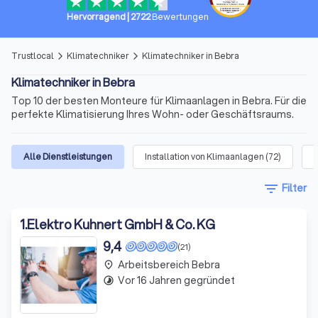
Hervorragend
|
2722
Bewertungen
Trustlocal
Klimatechniker
Klimatechniker in Bebra
arrow_forward_ios
arrow_forward_ios
Klimatechniker in Bebra
Top 10 der besten Monteure für Klimaanlagen in Bebra. Für die
perfekte Klimatisierung Ihres Wohn- oder Geschäftsraums.
Alle Dienstleistungen
Installation von Klimaanlagen
(
72
)
filter_list
Filter
1
.
Elektro Kuhnert GmbH & Co. KG
9,4
(21)
Arbeitsbereich Bebra
place
Vor 16 Jahren gegründet
timelapse