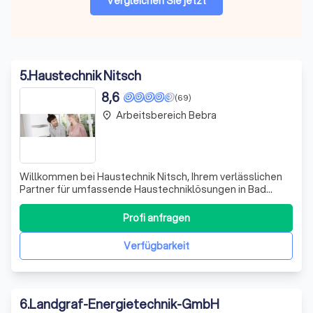
Vergleichen Sie jetzt
5
.
Haustechnik Nitsch
8,6
(69)
Arbeitsbereich Bebra
place
Willkommen bei Haustechnik Nitsch, Ihrem verlässlichen
Partner für umfassende Haustechniklösungen in Bad
Hersfeld. Mit jahrelanger Erfahrung und tiefgreifendem
Fachwissen bieten wir Ihnen erstklassige
Profi anfragen
Dienstleistungen in den Bereichen Heizungsbau,
Klimatechnik, Sanitärinstallation und Badgestaltung.
Verfügbarkeit
6
.
Landgraf-Energietechnik-GmbH