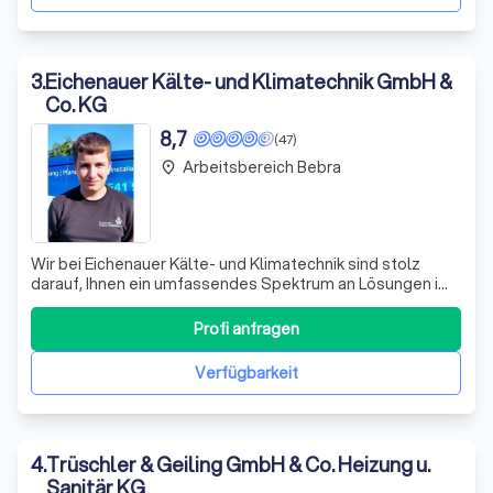
3
.
Eichenauer Kälte- und Klimatechnik GmbH &
Co. KG
8,7
(47)
Arbeitsbereich Bebra
place
Wir bei Eichenauer Kälte- und Klimatechnik sind stolz
darauf, Ihnen ein umfassendes Spektrum an Lösungen im
Bereich Kälte- und Klimatechnik anzubieten. Mit unserer
langjährigen Erfahrung und einem breiten Liefer- und
Profi anfragen
Installationsprogramm erfüllen wir selbst die
ausgefallensten Wünsche unserer Kunde
Verfügbarkeit
4
.
Trüschler & Geiling GmbH & Co. Heizung u.
Sanitär KG