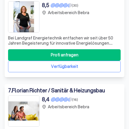
8,5
(30)
Arbeitsbereich Bebra
place
Bei Landgraf Energietechnik entfachen wir seit über 50
Jahren Begeisterung für innovative Energielösungen.
Unsere Expertise erstreckt sich über die Beratung,
Planung und Realisierung bis hin zum Verkauf von
Profi anfragen
hochwertigen Energiekonzepten, Anlagensanierungen
und alternativen Energien. Wir spezialisier
Verfügbarkeit
7
.
Florian Richter / Sanitär & Heizungsbau
8,4
(16)
Arbeitsbereich Bebra
place