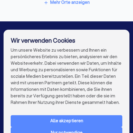
Klimatechniker in Eschwege
Mehr Orte anzeigen
add
Klimatechniker in Felsberg
Klimatechniker in Hünfeld
Klimatechniker in Kaufungen
Wir verwenden Cookies
Klimatechniker in Eisenach (Thüringen)
Um unsere Website zu verbessern und Ihnen ein
Die besten Klimatechniker für Sie
persönlicheres Erlebnis zu bieten, analysieren wir den
Klimatechniker in Berlin
Klimatechniker in Hamburg
Websiteverkehr. Dabei verwenden wir Daten, um Inhalte
info@trustlocal.de
und Werbung zu personalisieren sowie Funktionen für
Klimatechniker in München
Klimatechniker in Köln
soziale Medien bereitzustellen. Ein Teil dieser Daten
wird mit unseren Partnern geteilt. Diese können die
Klimatechniker in Frankfurt am Main
Informationen mit Daten kombinieren, die Sie ihnen
bereits zur Verfügung gestellt haben oder die sie im
Klimatechniker in Stuttgart
keyboard_arrow_down
FÜR PRIVATPERSONEN
Rahmen Ihrer Nutzung ihrer Dienste gesammelt haben.
Klimatechniker in Düsseldorf
keyboard_arrow_down
FÜR FIRMEN
Klimatechniker in Dortmund
Alle akzeptieren
keyboard_arrow_down
ÜBER TRUSTLOCAL
Klimatechniker in Essen
Klimatechniker in Bremen
Nur notwendige