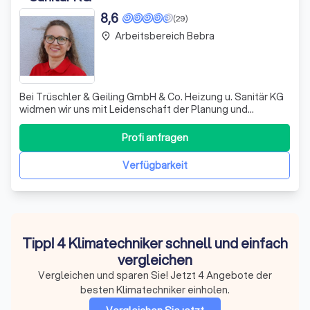
8,6
(29)
Arbeitsbereich Bebra
place
Bei Trüschler & Geiling GmbH & Co. Heizung u. Sanitär KG
widmen wir uns mit Leidenschaft der Planung und
Ausführung von Heizungs-, Lüftungs- und Sanitäranlagen
für private und gewerbliche Großobjekte. Unser
Profi anfragen
Fachwissen erstreckt sich über ein breites Spektrum
regenerativer Energien, einschließlich Bi
Verfügbarkeit
Tipp! 4 Klimatechniker schnell und einfach
vergleichen
Vergleichen und sparen Sie! Jetzt 4 Angebote der
besten Klimatechniker einholen.