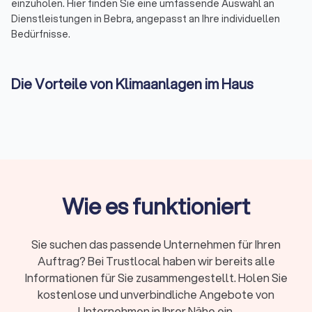
einzuholen. Hier finden Sie eine umfassende Auswahl an
Dienstleistungen in Bebra, angepasst an Ihre individuellen
Bedürfnisse.
Die Vorteile von Klimaanlagen im Haus
Die Installation einer Klimaanlage im eigenen Haus bietet
zahlreiche Vorteile. Nicht nur, dass angenehme
Temperaturen während heißer Tage garantiert sind, sondern
moderne Klimaanlagen bieten auch eine verbesserte
Luftqualität. Lokale Installateure in Bebra helfen Ihnen dabei,
die ideale Lösung für Ihr Zuhause zu finden, die sowohl
effizient als auch kosteneffektiv ist.
Wie es funktioniert
Klimaanlage kaufen: Worauf Sie achten
Sie suchen das passende Unternehmen für Ihren
sollten
Auftrag? Bei Trustlocal haben wir bereits alle
Der Kauf einer Klimaanlage erfordert eine gründliche
Informationen für Sie zusammengestellt. Holen Sie
Überlegung und Fachkenntnisse. Auf Trustlocal können Sie
kostenlose und unverbindliche Angebote von
sich von verschiedenen Anbietern in Bebra kostenlos und
Unternehmen in Ihrer Nähe ein.