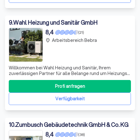
9
.
Wahl Heizung und Sanitär GmbH
8,4
(21)
Arbeitsbereich Bebra
place
Willkommen bei Wahl Heizung und Sanitär, Ihrem
zuverlässigen Partner für alle Belange rund um Heizungs-
und Sanitärinstallationen. Wir zeichnen uns durch unsere
langjährige Erfahrung und unser Engagement für höchste
Profi anfragen
Qualität aus. Unser Team von Fachleuten arbeitet mit
Leidenschaft daran, individuell
Verfügbarkeit
10
.
Zumbusch Gebäudetechnik GmbH & Co. KG
8,4
(38)