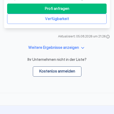
Entstaubungsanlagen. Seit 1993 entwickeln wir
maßgeschneiderte Lösungen, die nicht nur den neuesten
Profi anfragen
gesetzlichen Anforderungen entsprechen, sondern auch
den höchsten Ansprüchen an Umweltschutz und Effizie
Verfügbarkeit
Aktualisiert: 05.08.2026 um 21:26
info
keyboard_arrow_down
Weitere Ergebnisse anzeigen
Ihr Unternehmen nicht in der Liste?
Kostenlos anmelden