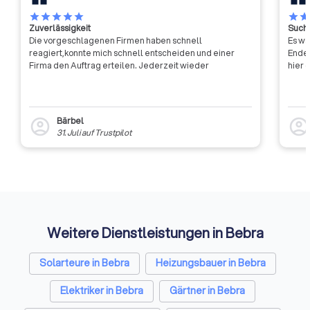
star
star
star
star
star
star
sta
Zuverlässigkeit
Suche
Die vorgeschlagenen Firmen haben schnell
Es wa
reagiert,konnte mich schnell entscheiden und einer
Ende 
Firma den Auftrag erteilen. Jederzeit wieder
hier 
Bärbel
account_circle
account_circl
31. Juli
auf
Trustpilot
Weitere Dienstleistungen in Bebra
Solarteure in Bebra
Heizungsbauer in Bebra
Elektriker in Bebra
Gärtner in Bebra