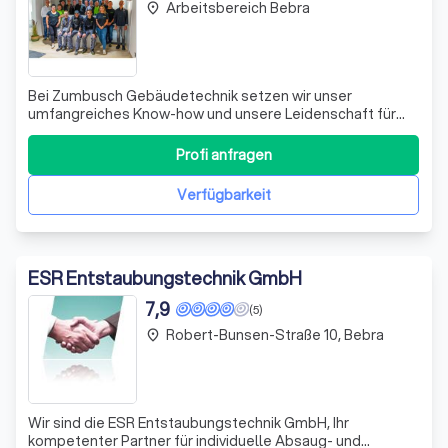
Arbeitsbereich Bebra
place
Bei Zumbusch Gebäudetechnik setzen wir unser
umfangreiches Know-how und unsere Leidenschaft für
innovative Lösungen ein, um Ihr Zuhause komfortabler und
energieeffizienter zu gestalten. Unser Angebot umfasst
Profi anfragen
die Planung und Installation modernster Heizsysteme,
darunter Wärmepumpen und Solartechnik,
Verfügbarkeit
ESR Entstaubungstechnik GmbH
7,9
(5)
Robert-Bunsen-Straße 10, Bebra
place
Wir sind die ESR Entstaubungstechnik GmbH, Ihr
kompetenter Partner für individuelle Absaug- und