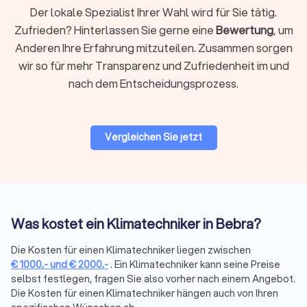
Der lokale Spezialist Ihrer Wahl wird für Sie tätig.
Vergleichen Sie die Angebote und wählen Sie die
Zufrieden? Hinterlassen Sie gerne eine
Bewertung
, um
Klimaanlage, die perfekt zu Ihren Bedürfnissen passt.
Anderen Ihre Erfahrung mitzuteilen. Zusammen sorgen
wir so für mehr Transparenz und Zufriedenheit im und
Die perfekte Klimaanlage für Ihr Zuhause auf
nach dem Entscheidungsprozess.
Trustlocal finden
Die Auswahl der richtigen Klimaanlage für Ihr Zuhause
erfordert Zeit, Forschung und fachkundige Beratung. Mit
Vergleichen Sie jetzt
Trustlocal wird dieser Prozess jedoch vereinfacht. Unsere
Plattform verbindet Verbraucher mit lokalen Experten für
Klimaanlagen, die durch positive Bewertungen und
qualifizierte Dienstleistungen überzeugen. Holen Sie sich
Angebote von vertrauenswürdigen Installateuren für
Klimaanlagen in Bebra und schaffen Sie in Ihrem Zuhause das
Was kostet ein Klimatechniker in Bebra?
optimale Raumklima. Vertrauen Sie auf Trustlocal, um die
Hitze draußen und den Komfort drinnen zu halten.
Die Kosten für einen Klimatechniker liegen zwischen
€
1000
,-
und
€
2000
,-
. Ein Klimatechniker kann seine Preise
selbst festlegen, fragen Sie also vorher nach einem Angebot.
Die Kosten für einen Klimatechniker hängen auch von Ihren