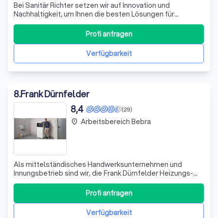
Bei Sanitär Richter setzen wir auf Innovation und
Nachhaltigkeit, um Ihnen die besten Lösungen für
Heizungs- und Sanitäranlagen zu bieten. Unser Team aus
erfahrenen Fachleuten berät Sie umfassend über
Profi anfragen
umweltfreundliche Heizungssysteme und unterstützt Sie
bei der Beantragung staatlicher Förderungen,
Verfügbarkeit
8
.
Frank Dürnfelder
8,4
(29)
Arbeitsbereich Bebra
place
Als mittelständisches Handwerksunternehmen und
Innungsbetrieb sind wir, die Frank Dürnfelder Heizungs-
und Sanitärtechnik, Ihre zuverlässigen Spezialisten für
modernes Heizen und innovative Badgestaltung. Mit
Profi anfragen
langjähriger Erfahrung und qualifizierten Mitarbeitern
stellen wir uns jeder Herausforderun
Verfügbarkeit