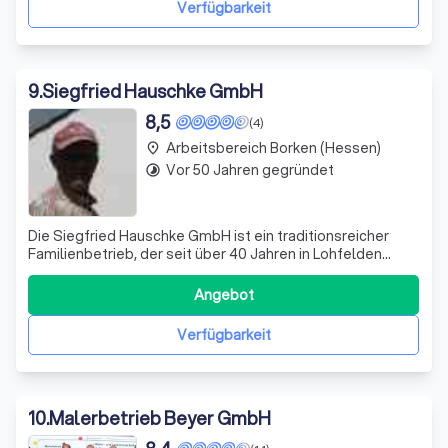
Verfügbarkeit
9
.
Siegfried Hauschke GmbH
8,5
(4)
Arbeitsbereich Borken (Hessen)
place
Vor 50 Jahren gegründet
timelapse
Die Siegfried Hauschke GmbH ist ein traditionsreicher
Familienbetrieb, der seit über 40 Jahren in Lohfelden
ansässig ist. In der zweiten Generation führen wir unser
Handwerk mit Leidenschaft und Fachkompetenz aus.
Angebot
Unser qualifiziertes und ambitioniertes Team verbindet
die traditionellen Grundzüge un
Verfügbarkeit
10
.
Malerbetrieb Beyer GmbH