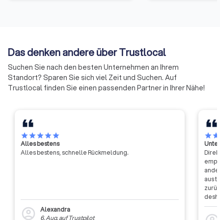
Die Mitglieder haben sich darauf
reiner Handwerksu
verständigt, ihre Ressourcen zu
Landwirtschaften u
bündeln und neue Formen der
Freiberufler (die nic
Zusammenarbeit zu erproben.
Handelsregister ei
Auf diese Weise soll die Arbeit
sind) gehören ihne
Das denken andere über Trustlocal
der Handwerkskammern
an.
effizienter und effektiver
Suchen Sie nach den besten Unternehmen an Ihrem
werden.
Standort? Sparen Sie sich viel Zeit und Suchen. Auf
Trustlocal finden Sie einen passenden Partner in Ihrer Nähe!
star
star
star
star
star
star
sta
Alles bestens
Unter
Alles bestens, schnelle Rückmeldung.
Direk
empfa
ander
aus t
zurüc
desha
dass 
Alexandra
account_circle
auszu
6. Aug.
auf
Trustpilot