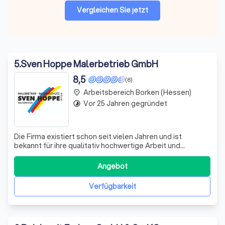
Vergleichen Sie jetzt
5
.
Sven Hoppe Malerbetrieb GmbH
8,5
(8)
Arbeitsbereich Borken (Hessen)
place
Vor 25 Jahren gegründet
timelapse
Die Firma existiert schon seit vielen Jahren und ist
bekannt für ihre qualitativ hochwertige Arbeit und
Zuverlässigkeit. Mit jahrelanger Arbeitserfahrung
garantieren unsere Mitarbeiter, dass sämtliche Arbeiten
Angebot
stets optimal und gewissenhaft ausgeführt werden.
Brillux ist Hersteller und Marktführer
Verfügbarkeit