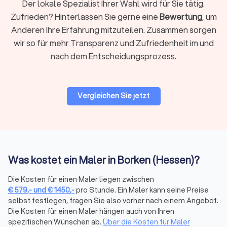
Der lokale Spezialist Ihrer Wahl wird für Sie tätig.
Ihre Auswahl für einen passenden Maler in Ihrer Nähe zu
treffen.
Zufrieden? Hinterlassen Sie gerne eine
Bewertung
, um
Anderen Ihre Erfahrung mitzuteilen. Zusammen sorgen
wir so für mehr Transparenz und Zufriedenheit im und
Arbeitszeit bei Malerarbeiten
nach dem Entscheidungsprozess.
Der Arbeitszeitaufwand kann variieren. Das Streichen eines
Zimmers ist oft in wenigen Stunden erledigt. Auch sonst ist
die Zeitersparnis im Vergleich zur Eigenleistung erheblich. Je
nach Projekt erfolgt die Arbeit über ein vereinbartes
Vergleichen Sie jetzt
Stundenkontingent oder die Abrechnung nach Aufwand.
Den geeigneten Maler mit Trustlocal finden
Wenn Sie einen Maler in Borken (Hessen) suchen, finden Sie
Was kostet ein Maler in Borken (Hessen)?
über Trustlocal ganz einfach potenzielle Unternehmen für Ihr
Wunschprojekt. Vereinfachen Sie den Prozess, indem Sie die
Die Kosten für einen Maler liegen zwischen
Profile durchstöbern oder direkt über unser Portal vier
€
579
,-
und
€
1450
,-
pro Stunde. Ein Maler kann seine Preise
kostenlose Kostenvoranschläge bei den Anbietern Ihrer Wahl
selbst festlegen, fragen Sie also vorher nach einem Angebot.
einholen. So können Sie anhand der Angebote entscheiden,
Die Kosten für einen Maler hängen auch von Ihren
welcher Maler für Sie in Frage kommt.
spezifischen Wünschen ab.
Über die Kosten für Maler