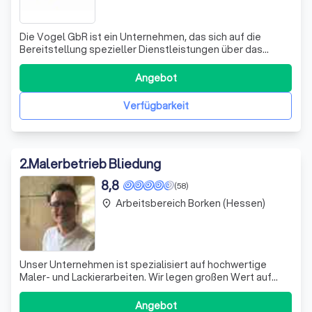
Die Vogel GbR ist ein Unternehmen, das sich auf die
Bereitstellung spezieller Dienstleistungen über das
Internet spezialisiert hat. Wir legen großen Wert auf den
Schutz und die Sicherheit der personenbezogenen Daten
Angebot
unserer Kunden. Unsere Datenverarbeitungspraktiken
entsprechen stets der Datenschutz
Verfügbarkeit
2
.
Malerbetrieb Bliedung
8,8
(58)
Arbeitsbereich Borken (Hessen)
place
Unser Unternehmen ist spezialisiert auf hochwertige
Maler- und Lackierarbeiten. Wir legen großen Wert auf
Professionalität, Flexibilität, Pünktlichkeit und
Zuverlässigkeit. Unsere Fachkräfte verwenden
Angebot