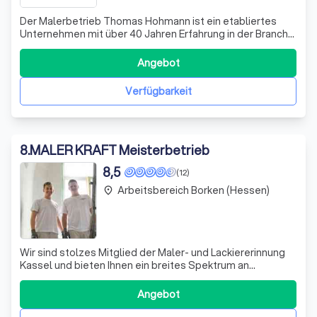
Der Malerbetrieb Thomas Hohmann ist ein etabliertes
Unternehmen mit über 40 Jahren Erfahrung in der Branche.
Gegründet im Jahr 1978, haben wir uns auf eine Vielzahl
von Dienstleistungen spezialisiert, darunter
Angebot
Trocknungsarbeiten, Renovierungen, Tapezieren, Maler-
und Fußbodenarbeiten. Unser Angebot
Verfügbarkeit
8
.
MALER KRAFT Meisterbetrieb
8,5
(12)
Arbeitsbereich Borken (Hessen)
place
Wir sind stolzes Mitglied der Maler- und Lackiererinnung
Kassel und bieten Ihnen ein breites Spektrum an
Dienstleistungen im Maler- und Lackiererbereich an. Unser
besonderes Leistungsspektrum umfasst die Bereiche
Angebot
Instandsetzung, Innenausbau, Kreativgestaltung sowie
Putz- und Beschichtungsarbeiten. W