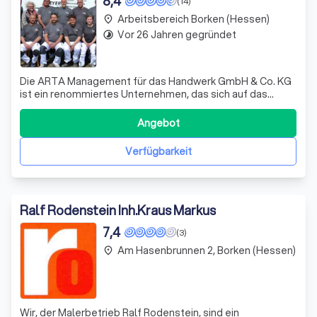
8,4
(14)
Arbeitsbereich Borken (Hessen)
place
Vor 26 Jahren gegründet
timelapse
Die ARTA Management für das Handwerk GmbH & Co. KG
ist ein renommiertes Unternehmen, das sich auf das
Malerhandwerk spezialisiert hat. Wir bieten jungen,
begeisterten Menschen eine kreative und breite
Angebot
Plattform, um ihre Karriere im Malerhandwerk zu starten.
Unser Ziel ist es, die Architektur mit pro
Verfügbarkeit
Ralf Rodenstein Inh.Kraus Markus
7,4
(3)
Am Hasenbrunnen 2, Borken (Hessen)
place
Wir, der Malerbetrieb Ralf Rodenstein, sind ein