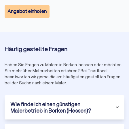
Bei Trustlocal bieten wir eine schnelle Auswahl kompetenter
Experten für Handwerk und Dienstleistung. Die Nutzung ist
Angebot einholen
einfach über verschiedene Filter wie
Expertise, Region oder
Fachbereich
möglich. Finden Sie schnell Experten mit
Spezialisierung und kompetente Meisterbetriebe für
Malerarbeiten jeder Art. Ihre Suche nach einem Maler wird
somit zum Kinderspiel, das durch unsere Bewertungen für
Transparenz und Klarheit
Häufig gestellte Fragen
sorgt.
Haben Sie Fragen zu Malern in Borken-hessen oder möchten
Sie mehr über Malerarbeiten erfahren? Bei Trustlocal
beantworten wir gerne die am häufigsten gestellten Fragen
bei der Suche nach einem Maler.
Wie finde ich einen günstigen
Malerbetrieb in Borken (Hessen)?