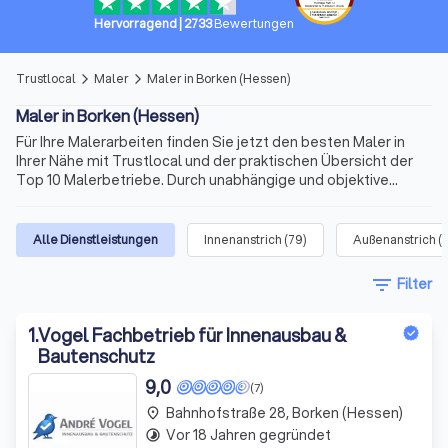
Hervorragend
|
2733
Bewertungen
Trustlocal
Maler
Maler in Borken (Hessen)
arrow_forward_ios
arrow_forward_ios
Maler in Borken (Hessen)
Für Ihre Malerarbeiten finden Sie jetzt den besten Maler in
Ihrer Nähe mit Trustlocal und der praktischen Übersicht der
Top 10 Malerbetriebe. Durch unabhängige und objektive
Bewertungen von echten Kunden erhalten Sie vielfältige
Informationen schon vor der ersten Kontaktaufnahme. Maler
in Borken (Hessen) gibt es viele. Doch die Anforderungen
Alle Dienstleistungen
Innenanstrich
(
79
)
Außenanstrich
(
können abweichen. So informieren wir Sie auch über
Spezialisierungen der Anbieter, die in übersichtlichen Profilen
filter_list
Filter
ihre Expertise zu Malerarbeiten in Innen- und Außenbereichen
oder Spezialaufträge als Maler und Lackierer in Borken
(Hessen) und Umgebung präsentieren.
1
.
Vogel Fachbetrieb für Innenausbau &
Bautenschutz
9,0
(7)
Bahnhofstraße 28, Borken (Hessen)
place
Vor 18 Jahren gegründet
timelapse