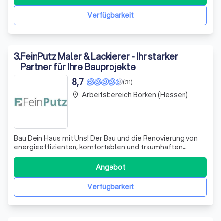
ausschließlich ausgewählte Fachprodukte, um
bestmögliche Ergebnisse zu erzielen. Unser Angebot
Verfügbarkeit
umfa
3
.
FeinPutz Maler & Lackierer - Ihr starker
Partner für Ihre Bauprojekte
8,7
(31)
Arbeitsbereich Borken (Hessen)
place
Bau Dein Haus mit Uns! Der Bau und die Renovierung von
energieeffizienten, komfortablen und traumhaften
„Zuhausen“ für unsere Kunden steht im Mittelpunkt
unserer Arbeit bei FeinPutz und unseren Partnern. Wenn
Angebot
man mich fragt, was mir an meiner Arbeit am meisten
gefällt, gibt es nur eins zu sagen: De
Verfügbarkeit