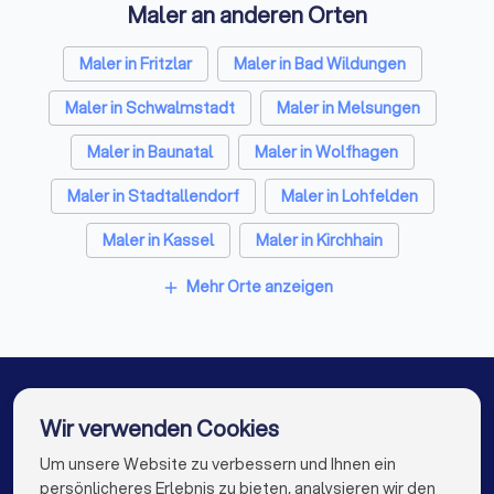
Maler an anderen Orten
Kammerjäger in Borken (Hessen)
Sicherheitstechniker in Borken (Hessen)
Maler in Fritzlar
Maler in Bad Wildungen
Trockenbauer in Borken (Hessen)
Maler in Schwalmstadt
Maler in Melsungen
Sanitärinstallateure in Borken (Hessen)
Maler in Baunatal
Maler in Wolfhagen
Fliesenleger in Borken (Hessen)
Maler in Stadtallendorf
Maler in Lohfelden
Fensterbauer in Borken (Hessen)
Maler in Kassel
Maler in Kirchhain
Bodenleger in Borken (Hessen)
Maler in Berlin
Maler in Hamburg
Mehr Orte anzeigen
add
Maler in München
Maler in Köln
Maler in Frankfurt am Main
Maler in Stuttgart
Maler in Düsseldorf
Maler in Dortmund
Wir verwenden Cookies
Maler in Essen
Maler in Bremen
Um unsere Website zu verbessern und Ihnen ein
Die besten Maler für Sie
persönlicheres Erlebnis zu bieten, analysieren wir den