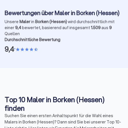
Bewertungen über Maler in Borken (Hessen)
Unsere
Maler
in
Borken (Hessen)
wird durchschnittlich mit
einer
9,4
bewertet, basierend auf insgesamt
1.509
aus
9
Quellen
Durchschnittliche Bewertung
9,4
•
star
star
star
star
star_half
Top 10 Maler in Borken (Hessen)
finden
Suchen Sie einen ersten Anhaltspunkt für die Wahl eines
Malers in Borken (Hessen)? Dann sind Sie bei unserer Top 10-