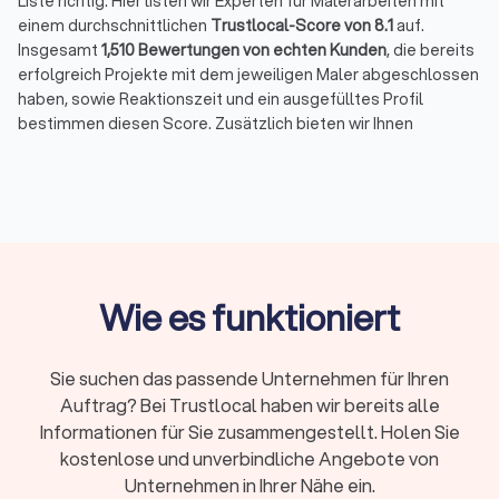
Liste richtig. Hier listen wir Experten für Malerarbeiten mit
einem durchschnittlichen
Trustlocal-Score von 8.1
auf.
Insgesamt
1,510 Bewertungen von echten Kunden
, die bereits
erfolgreich Projekte mit dem jeweiligen Maler abgeschlossen
haben, sowie Reaktionszeit und ein ausgefülltes Profil
bestimmen diesen Score. Zusätzlich bieten wir Ihnen
umfassende Informationen, damit Sie den richtigen Partner
für Ihre Malerarbeiten finden.
Die besten Maler und Lackierer in Borken
(Hessen)
Wie es funktioniert
Maler und Lackierer können als Malerbetrieb ein breites
Spektrum an Arbeiten im Innen- und Außenbereich abdecken,
aber auch auf spezielle Malerarbeiten spezialisiert sein. Es
Sie suchen das passende Unternehmen für Ihren
geht um mehr als nur den Farbanstrich von Haus und
Auftrag? Bei Trustlocal haben wir bereits alle
Zimmerwänden oder das Tapezieren. Die Gestaltung kann
Spachtel- und Grundierungsarbeiten umfassen, die
Informationen für Sie zusammengestellt. Holen Sie
Innendämmung unterstützen und bei Betrieben mit einem
kostenlose und unverbindliche Angebote von
Malermeister auch die gestalterische und technische
Unternehmen in Ihrer Nähe ein.