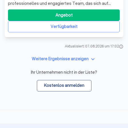
professionelles und engagiertes Team, das sich auf
Malerarbeiten aller Art spezialisiert hat. Unter der Leitung
von Markus Kraus bieten wir unseren Kunden eine breite
Angebot
Palette an Dienstleistungen an. Unser Ziel ist es, Ihre
Räume mit Farbe zum Leben zu
Verfügbarkeit
Aktualisiert: 07.08.2026 um 17:02
info
keyboard_arrow_down
Weitere Ergebnisse anzeigen
Ihr Unternehmen nicht in der Liste?
Kostenlos anmelden