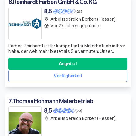
6
.
Reinhardt Farben GmbH & Co. KG
8,5
(26)
Arbeitsbereich Borken (Hessen)
place
Vor 27 Jahren gegründet
timelapse
Farben Reinhardt ist Ihr kompetenter Malerbetrieb in Ihrer
Nähe, der weit mehr bietet als Sie vermuten. Unser
Leistungsspektrum ist sehr umfangreich und reicht von
Maler- und Putzarbeiten über Trockenbau und
Angebot
Innenausbau bis hin zu Bodenbelagsarbeiten. Wir sind
auch Spezialisten für energetische Sani
Verfügbarkeit
7
.
Thomas Hohmann Malerbetrieb
8,5
(20)
Arbeitsbereich Borken (Hessen)
place