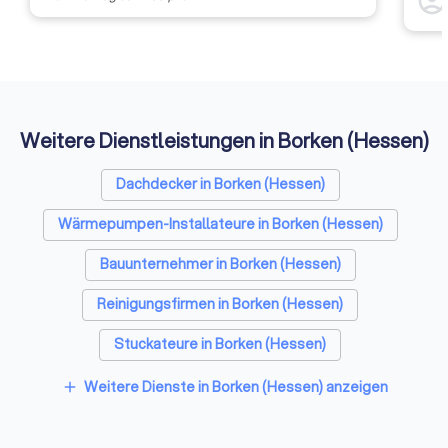
account_circl
weite
Rückm
entsc
Etwas
Auffi
Weitere Dienstleistungen in Borken (Hessen)
Dachdecker in Borken (Hessen)
Wärmepumpen-Installateure in Borken (Hessen)
Bauunternehmer in Borken (Hessen)
Reinigungsfirmen in Borken (Hessen)
Stuckateure in Borken (Hessen)
Spezialisten für Dämmung in Borken (Hessen)
Weitere Dienste in Borken (Hessen) anzeigen
add
Umzugsunternehmen in Borken (Hessen)