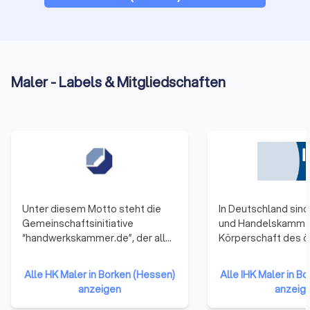
Maler - Labels & Mitgliedschaften
Unter diesem Motto steht die
In Deutschland sind 
Gemeinschaftsinitiative
und Handelskamme
“handwerkskammer.de”, der alle
Körperschaft des ö
53 Handwerkskammern
Rechts. Zu ihnen g
angehören. Sie repräsentieren
Unternehmen einer 
Alle HK Maler in Borken (Hessen)
Alle IHK Maler in B
damit das gesamte Handwerk in
Gewerbetreibende
anzeigen
anzeig
der Bundesrepublik Deutschland.
Unternehmen mit 