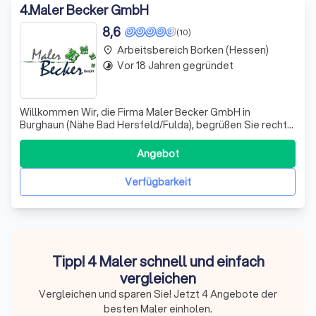
4
.
Maler Becker GmbH
8,6
(10)
Arbeitsbereich Borken (Hessen)
place
Vor 18 Jahren gegründet
timelapse
Willkommen Wir, die Firma Maler Becker GmbH in
Burghaun (Nähe Bad Hersfeld/Fulda), begrüßen Sie recht
herzlich auf unserer Internetseite zum Thema
Spanndecken, Lichtdecken und Fotodecken. Individuelle,
Angebot
topmoderne und stilechte Innenraumgestaltung,
Verwirklichung von Wohnträumen durch die Umsetzu
Verfügbarkeit
Tipp! 4 Maler schnell und einfach
vergleichen
Vergleichen und sparen Sie! Jetzt 4 Angebote der
besten Maler einholen.