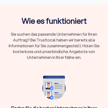
Unternehmen je nach Umfang deutlich mehr
Qualifikation:
Bestellung durch
Steuerberaterkammer ist Pflicht, Fachberater-
Wie es funktioniert
Titel zeigen Spezialisierung
Online oder vor Ort:
Beide Modelle haben
Sie suchen das passende Unternehmen für Ihren
Vorteile – persönlicher Kontakt oder flexible
Auftrag? Bei Trustlocal haben wir bereits alle
digitale Zusammenarbeit
Informationen für Sie zusammengestellt. Holen Sie
Erstgespräch:
Viele Kanzleien bieten 15-20
kostenlose und unverbindliche Angebote von
Minuten kostenlos an
Unternehmen in Ihrer Nähe ein.
Wann brauche ich überhaupt einen
Steuerberater?
Nicht in jeder Situation ist ein Steuerberater zwingend
erforderlich. Für einfache Arbeitnehmer-Steuererklärungen
ohne Zusatzeinkünfte reicht oft die Software ELSTER oder
ein Lohnsteuerhilfeverein. Ein Steuerberater lohnt sich