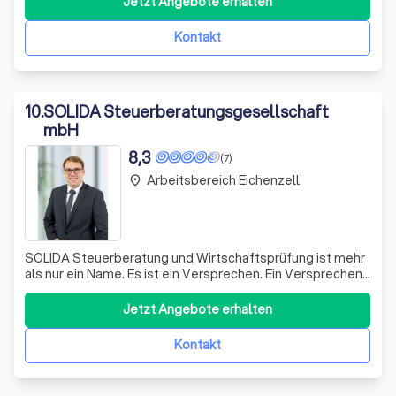
Jetzt Angebote erhalten
verständlich und nachvollziehbar zu gestalten. Unser
Ansatz ist es, uns auf die indivi
Kontakt
10
.
SOLIDA Steuerberatungsgesellschaft
mbH
8,3
(7)
Arbeitsbereich Eichenzell
place
SOLIDA Steuerberatung und Wirtschaftsprüfung ist mehr
als nur ein Name. Es ist ein Versprechen. Ein Versprechen
für Solidarität und Zuverlässigkeit, das in unserem Namen
verankert ist. Mit Sitz in Neuhof sind wir Ihr
Jetzt Angebote erhalten
vertrauenswürdiger Partner in den Bereichen
Steuerberatung, Wirtschaftsprüfung und
Kontakt