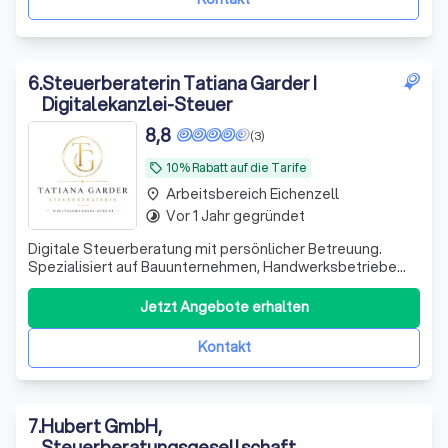
6
.
Steuerberaterin Tatiana Garder I
Digitalekanzlei-Steuer
8,8
(3)
10% Rabatt auf die Tarife
local_offer
Arbeitsbereich Eichenzell
place
Vor 1 Jahr gegründet
timelapse
Digitale Steuerberatung mit persönlicher Betreuung.
Spezialisiert auf Bauunternehmen, Handwerksbetriebe
und technische Dienstleister. Beratung und direkte
Ansprechpartnerin statt anonymer Großkanzlei.
Jetzt Angebote erhalten
Kontakt
7
.
Hubert GmbH,
Steuerberatungsgesellschaft