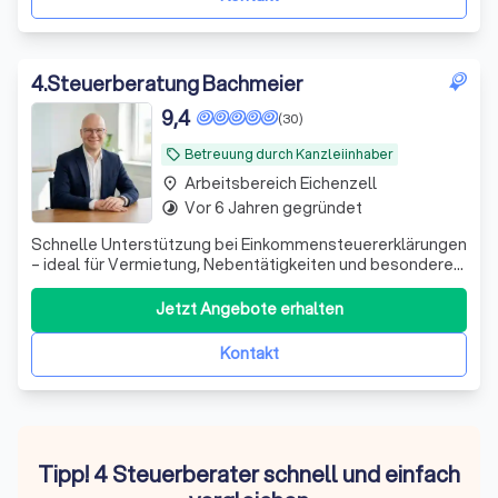
4
.
Steuerberatung Bachmeier
9,4
(30)
Betreuung durch Kanzleiinhaber
local_offer
Arbeitsbereich Eichenzell
place
Vor 6 Jahren gegründet
timelapse
Schnelle Unterstützung bei Einkommensteuererklärungen
– ideal für Vermietung, Nebentätigkeiten und besondere
private Situationen. Persönlich und unkompliziert.
Jetzt Angebote erhalten
Kontakt
Tipp! 4 Steuerberater schnell und einfach