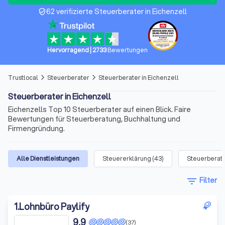
62 verifizierte Steuerberater in Eichenzell
verified_user
Hervorragend
|
2733
Bewertungen
Trustlocal
Steuerberater
Steuerberater in Eichenzell
arrow_forward_ios
arrow_forward_ios
Steuerberater in Eichenzell
Eichenzells Top 10 Steuerberater auf einen Blick. Faire
Bewertungen für Steuerberatung, Buchhaltung und
Firmengründung.
Alle Dienstleistungen
Steuererklärung
(
43
)
Steuerberat
filter_list
Filter
1
.
Lohnbüro Paylify
9,9
(37)