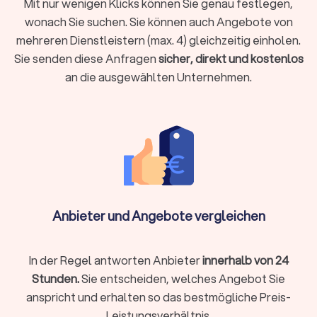
Moderne Steuerberatung findet längst nicht mehr nur im
Mit nur wenigen Klicks können Sie genau festlegen,
klassischen Büro statt. Digitale Kanzleien bieten ihre
wonach Sie suchen. Sie können auch Angebote von
Dienstleistungen vollständig online an, von der
mehreren Dienstleistern (max. 4) gleichzeitig einholen.
Belegübermittlung bis zur Videoberatung. Beide Modelle
Sie senden diese Anfragen
sicher, direkt und kostenlos
haben Vorzüge:
an die ausgewählten Unternehmen.
Lokale Steuerberatung
Persönlicher Kontakt bei komplexen Beratungen
Kurzfristige persönliche Termine möglich
Aufbau einer persönlichen Vertrauensbeziehung
Gut geeignet für Mandanten, die persönlichen Kontakt
Anbieter und Angebote vergleichen
schätzen
In der Regel antworten Anbieter
innerhalb von 24
Online-Steuerberatung
Stunden.
Sie entscheiden, welches Angebot Sie
Ortsunabhängig und zeitlich flexibel
anspricht und erhalten so das bestmögliche Preis-
Oft günstigere Preismodelle durch effizientere Prozesse
Leistungsverhältnis.