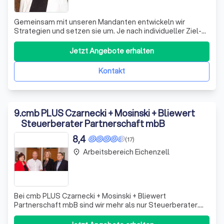
Gemeinsam mit unseren Mandanten entwickeln wir
Strate­gien und setzen sie um. Je nach indivi­dueller Ziel­
setzung erar­beiten wir auf Basis einer ein­gehenden
Situations­analyse unter Berück­sichti­gung recht­licher,
Jetzt Angebote erhalten
steuer­licher und betriebs­wirt­schaft­­licher Indikatoren
Konzepte auf Ihrem per
Kontakt
9
.
cmb PLUS Czarnecki + Mosinski + Bliewert
Steuerberater Partnerschaft mbB
8,4
(17)
Arbeitsbereich Eichenzell
place
Bei cmb PLUS Czarnecki + Mosinski + Bliewert
Partnerschaft mbB sind wir mehr als nur Steuerberater.
Wir sind Ihr vertrauenswürdiger Partner, der sich darauf
spezialisiert hat, komplexe steuerliche Prozesse für Sie