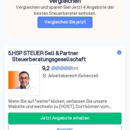
vergleichen
Vergleichen und sparen Sie! Jetzt 4 Angebote der
besten Steuerberater einholen.
Vergleichen Sie jetzt
5
.
HSP STEUER Sell & Partner
Steuerberatungsgesellschaft
9,2
(37)
Arbeitsbereich Eichenzell
place
Wenn Sie auf "weiter" klicken, verlassen Sie unsere
Website und wechseln zu [HOST]. Dort können vom
Anbieter möglicherweise Daten erhoben werden, auf die
wir keinen Einfluss haben. Wenn Sie dies vermeiden
Jetzt Angebote erhalten
wollen, klicken Sie bitte auf "zurück".
Kontakt