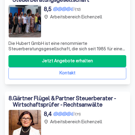
8,5
(12)
Arbeitsbereich Eichenzell
place
Die Hubert GmbH ist eine renommierte
Steuerberatungsgesellschaft, die sich seit 1985 für eine
moderne, individuelle und reibungslose Zusammenarbeit
mit ihren Mandanten einsetzt. Unser Ziel ist es, Sie in allen
Jetzt Angebote erhalten
steuerlichen und finanziellen Belangen zu begleiten und
zu unterstützen. Ob Sie die klassi
Kontakt
8
.
Gärtner Flügel & Partner Steuerberater -
Wirtschaftsprüfer - Rechtsanwälte
8,4
(11)
Arbeitsbereich Eichenzell
place