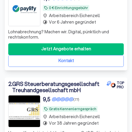
0 € Einrichtungsgebühr
local_offer
Arbeitsbereich Eichenzell
place
Vor 6 Jahren gegründet
timelapse
Lohnabrechnung? Machen wir. Digital, pünktlich und
rechtskonform.
Jetzt Angebote erhalten
Kontakt
2
.
GRS Steuerberatungsgesellschaft
TOP
PRO
Treuhandgesellschaft mbH
9,5
(77)
Gratis Kennenlerngespräch
local_offer
Arbeitsbereich Eichenzell
place
Vor 38 Jahren gegründet
timelapse