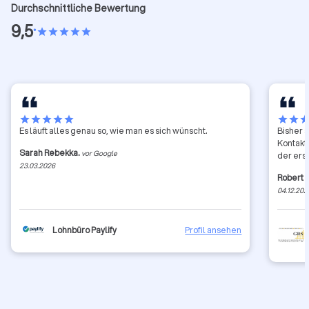
Durchschnittliche Bewertung
9,5
•
star
star
star
star
star
star
star
star
star
star
star
star
sta
Es läuft alles genau so, wie man es sich wünscht.
Bisher 
Kontakt
Sarah Rebekka.
vor Google
der erst
23.03.2026
Robert 
04.12.202
Lohnbüro Paylify
Profil ansehen