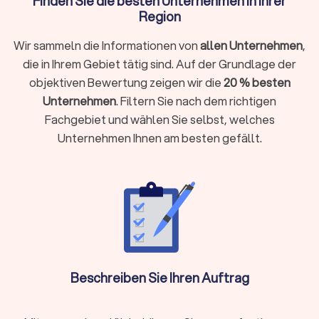
Finden Sie die besten Unternehmen in Ihrer
besonders, wenn Sie:
Region
Selbstständig, freiberuflich tätig sind oder ein
Wir sammeln die Informationen von
allen Unternehmen
,
Unternehmen führen
die in Ihrem Gebiet tätig sind. Auf der Grundlage der
Einkünfte aus Vermietung, Kapitalvermögen oder anderen
objektiven Bewertung zeigen wir die
20 % besten
Einkunftsarten haben
Unternehmen
. Filtern Sie nach dem richtigen
Komplexe steuerliche Sachverhalte vorliegen wie
Fachgebiet und wählen Sie selbst, welches
Auslandseinkünfte, Erbschaften oder Beteiligungen
Unternehmen Ihnen am besten gefällt.
Laufende Buchhaltung, Jahresabschlüsse oder
Umsatzsteuervoranmeldungen benötigen
Steueroptimierung und proaktive Gestaltungsberatung
gewünscht sind
Als Faustregel gilt: Wenn die mögliche Steuerersparnis oder
Zeitersparnis die Kosten übersteigt, ist die Investition
sinnvoll.
Beschreiben Sie Ihren Auftrag
Steuerberater vor Ort oder digital wählen?