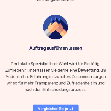
Digitale Belegübermittlung spart Papierkram
Kommunikation per E-Mail, Chat oder Video-Call
Info:
Wichtig bei Online-Anbietern: Achten Sie auf
DSGVO-konforme Datenverarbeitung und die
Nutzung sicherer Software wie DATEV
Unternehmen online. Die Qualifikation ist essentiell –
Auftrag ausführen lassen
auch ein Online-Steuerberater muss von der
Steuerberaterkammer bestellt sein.
Der lokale Spezialist Ihrer Wahl wird für Sie tätig.
Zufrieden? Hinterlassen Sie gerne eine
Bewertung
, um
Auf Trustlocal finden Sie beide Varianten übersichtlich
Anderen Ihre Erfahrung mitzuteilen. Zusammen sorgen
dargestellt, sodass Sie selbst entscheiden können, was
wir so für mehr Transparenz und Zufriedenheit im und
besser zu Ihnen passt. Nutzen Sie unsere Filterfunktion, um
nach dem Entscheidungsprozess.
gezielt nach lokalen Beratern in Eichenzell oder digitalen
Kanzleien zu suchen.
Vergleichen Sie jetzt