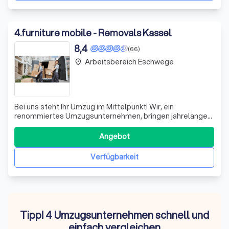
4
.
furniture mobile - Removals Kassel
8,4
(66)
Arbeitsbereich Eschwege
place
Bei uns steht Ihr Umzug im Mittelpunkt! Wir, ein
renommiertes Umzugsunternehmen, bringen jahrelange
Erfahrung und Fachwissen in jeden Schritt Ihres Umzugs
ein. Ob Sie innerhalb der Stadtgrenzen umziehen oder
Angebot
einen Fernumzug planen, unser Ziel ist es, den Prozess so
reibungslos und stressfrei wie mög
Verfügbarkeit
Tipp! 4 Umzugsunternehmen schnell und
einfach vergleichen