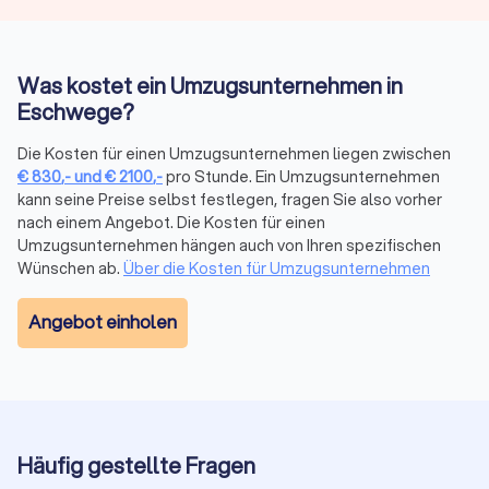
Stockwerk/Aufzug, Serviceumfang und Saison ab. Anbieter
kalkulieren oft mit Festpreis bei klarer Leistung oder
Stundenlohn bei kleinen oder variablen Umzügen.
Was kostet ein Umzugsunternehmen in
Eschwege?
Stundenbasierte
Kostenfaktor
Tageswerte
Die Kosten für einen Umzugsunternehmen liegen zwischen
Richtwerte
€
830
,-
und
€
2100
,-
pro Stunde. Ein Umzugsunternehmen
kann seine Preise selbst festlegen, fragen Sie also vorher
Umzugshelfer
25–40 € pro Stunde
200–320 €
nach einem Angebot. Die Kosten für einen
Umzugsunternehmen hängen auch von Ihren spezifischen
Möbelpacker
30–50 € pro Stunde
240–400 €
Wünschen ab.
Über die Kosten für Umzugsunternehmen
LKW mit
Angebot einholen
50–100 € pro Stunde
400–720 €
Fahrer
Weitere Kostenfaktoren
Häufig gestellte Fragen
Kilometerpauschale Fernumzug: 0,50 bis 1,50 € pro
Kilometer