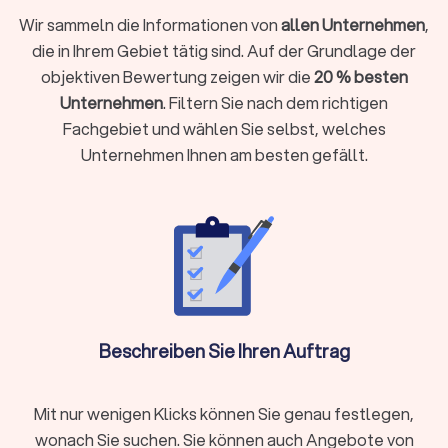
Ein Umzugsunternehmen, oft auch als Möbelspedition
bezeichnet, ist ein spezialisierter Dienstleister, der
Wir sammeln die Informationen von
allen Unternehmen
,
Privatpersonen und Firmen bei der Planung, Organisation und
die in Ihrem Gebiet tätig sind. Auf der Grundlage der
Durchführung eines Wohnort- oder Standortwechsels
objektiven Bewertung zeigen wir die
20 % besten
unterstützt. Professionelle Umzugsunternehmen in
Unternehmen
. Filtern Sie nach dem richtigen
Eschwege kennen Hausordnungen, Park- und
Fachgebiet und wählen Sie selbst, welches
Halteverbotsregeln, Treppenhäuser und Aufzüge und bringen
Unternehmen Ihnen am besten gefällt.
das passende Team samt Fahrzeugen mit.
Das Leistungsspektrum kann je nach Anbieter und gebuchtem
Paket stark variieren, von reinen Transportleistungen bis hin
zum kompletten Rundum-sorglos-Paket.
Kernleistungen eines Umzugsunternehmens
Die grundlegendsten Aufgaben, die fast jedes
Umzugsunternehmen anbietet:
Beschreiben Sie Ihren Auftrag
Transport:
Der sichere Transport des Umzugsguts von der
alten zur neuen Adresse. Dies beinhaltet das Bereitstellen
eines geeigneten LKW (Möbelwagen) und des Fahrpersonals.
Mit nur wenigen Klicks können Sie genau festlegen,
Be- und Entladen:
Das professionelle Tragen und Verstauen
wonach Sie suchen. Sie können auch Angebote von
der Möbel und Umzugskartons in den LKW sowie das