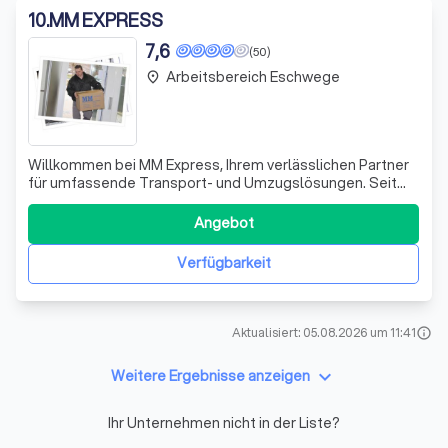
10
.
MM EXPRESS
7,6
(50)
Arbeitsbereich Eschwege
place
Willkommen bei MM Express, Ihrem verlässlichen Partner
für umfassende Transport- und Umzugslösungen. Seit
über zwei Jahrzehnten spezialisieren wir uns auf den
Transport und die Montage von Büromöbeln und haben
Angebot
unsere Dienstleistungen stetig erweitert, um sowohl im
privaten als auch im gewerblichen B
Verfügbarkeit
Aktualisiert: 05.08.2026 um 11:41
info
keyboard_arrow_down
Weitere Ergebnisse anzeigen
Ihr Unternehmen nicht in der Liste?