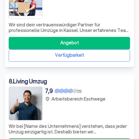
Wir sind dein vertrauenswürdiger Partner für
professionelle Umzüge in Kassel. Unser erfahrenes Team
bietet dir einen umfassenden Service, der deinen Umzug
so stressfrei und effizient wie möglich gestaltet. Egal, ob
Angebot
es sich um einen Privatumzug, einen Firmenumzug oder
spezielle Umzugsdienste wie Seni
Verfügbarkeit
8
.
Living Umzug
7,9
(5)
Arbeitsbereich Eschwege
place
Wir bei [Name des Unternehmens] verstehen, dass jeder
Umzug einzigartig ist. Deshalb bieten wir
maßgeschneiderte Umzugspläne, die alle Ihre