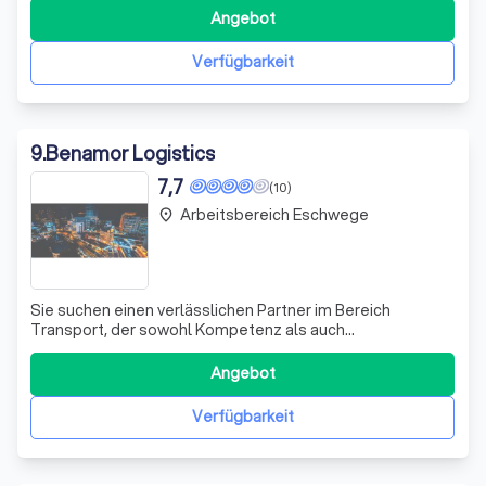
Bedürfnisse berücksichtigen, von professionellen
Angebot
Verpackungsdiensten bis hin zu präzisen Zeitplänen.
Unser Ziel ist es, Ihren Umzug so reibungslos und
Verfügbarkeit
stressfre
9
.
Benamor Logistics
7,7
(10)
Arbeitsbereich Eschwege
place
Sie suchen einen verlässlichen Partner im Bereich
Transport, der sowohl Kompetenz als auch
Verantwortungsbewusstsein großschreibt? Wir, ein
kunden- und mitarbeiterorientiertes Unternehmen aus der
Angebot
Mitte Deutschlands, bieten Ihnen genau das. Ursprünglich
als Umzugsunternehmen gestartet, haben wir unse
Verfügbarkeit