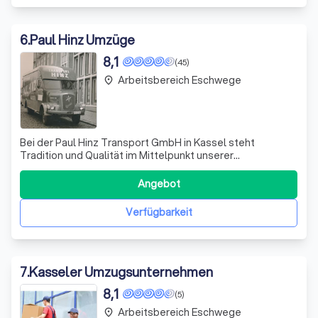
6
.
Paul Hinz Umzüge
8,1
(45)
Arbeitsbereich Eschwege
place
Bei der Paul Hinz Transport GmbH in Kassel steht
Tradition und Qualität im Mittelpunkt unserer
Umzugsdienstleistungen. Seit 1923 bieten wir unseren
Kunden umfassende Unterstützung bei lokalen,
Angebot
nationalen und internationalen Umzügen. Unser
erfahrenes Team setzt sich mit Leidenschaft und
Verfügbarkeit
Fachwissen da
7
.
Kasseler Umzugsunternehmen
8,1
(5)
Arbeitsbereich Eschwege
place