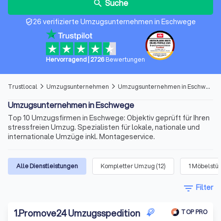
Suche
search
26 verifizierte Umzugsunternehmen in Eschwege
verified_user
Hervorragend
|
2726
Bewertungen
Trustlocal
Umzugsunternehmen
Umzugsunternehmen in Eschwege
arrow_forward_ios
arrow_forward_ios
Umzugsunternehmen in Eschwege
Top 10 Umzugsfirmen in Eschwege: Objektiv geprüft für Ihren
stressfreien Umzug. Spezialisten für lokale, nationale und
internationale Umzüge inkl. Montageservice.
Alle Dienstleistungen
Kompletter Umzug
(
12
)
1 Möbelstü
filter_list
Filter
1
.
Promove24 Umzugsspedition
TOP PRO