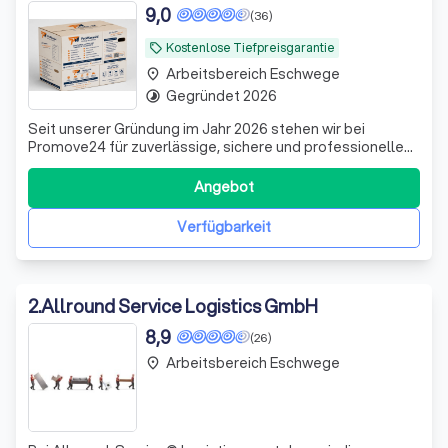
9,0
(36)
Kostenlose Tiefpreisgarantie
local_offer
Arbeitsbereich Eschwege
place
Gegründet 2026
timelapse
Seit unserer Gründung im Jahr 2026 stehen wir bei
Promove24 für zuverlässige, sichere und professionelle
Umzüge im gesamten Rhein-Main-Gebiet und europaweit.
Ob Privat- oder Firmenumzug, Kleintransport oder
Angebot
komplette Haushaltsauflösung – wir kümmern uns um
Planung, Organisation und Durchführung aus
Verfügbarkeit
2
.
Allround Service Logistics GmbH
8,9
(26)
Arbeitsbereich Eschwege
place