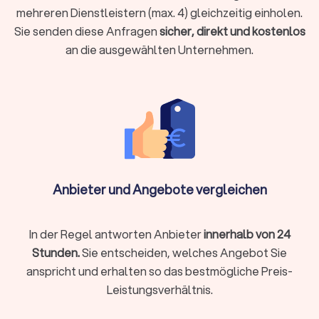
mehreren Dienstleistern (max. 4) gleichzeitig einholen.
Ausladen am Zielort.
Sie senden diese Anfragen
sicher, direkt und kostenlos
Transportsicherung:
Das fachgerechte Sichern der Möbel im
LKW mit Decken, Gurten und Folien, um Schäden während der
an die ausgewählten Unternehmen.
Fahrt zu vermeiden.
Zusatzservices von Transportunternehmen
für Umzüge in Eschwege
Viele Umzugsunternehmen in Eschwege bieten ergänzende
Leistungen, die Ihren Umzug einfacher und schneller machen:
Anbieter und Angebote vergleichen
Komplettservice:
professionelles Packen, Beschriftung
und Entpacken
Montage:
Betten, Schränke oder Küchen fachgerecht auf-
In der Regel antworten Anbieter
innerhalb von 24
und abbauen
Stunden.
Sie entscheiden, welches Angebot Sie
Halteverbotszonen:
Einholen von Genehmigungen und
anspricht und erhalten so das bestmögliche Preis-
Aufstellen der Schilder
Leistungsverhältnis.
Entsorgung & Reinigung:
besenreine Übergabe der alten
Wohnung