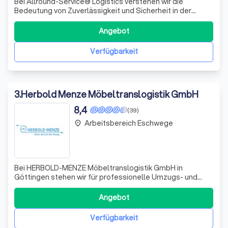
Bei Allround-Service® Logistics verstehen wir die
Bedeutung von Zuverlässigkeit und Sicherheit in der
Logistikbranche. Seit unserer Gründung im Jahr 1988
haben wir uns darauf spezialisiert, maßgeschneiderte
Angebot
Transport- und Umzugslösungen für private und
gewerbliche Kunden anzubieten. Unser engagierte
Verfügbarkeit
3
.
Herbold Menze Möbeltranslogistik GmbH
8,4
(39)
Arbeitsbereich Eschwege
place
Bei HERBOLD-MENZE Möbeltranslogistik GmbH in
Göttingen stehen wir für professionelle Umzugs- und
Logistikdienstleistungen, die sowohl für private als auch
für gewerbliche Kunden maßgeschneidert sind. Unser
Angebot
Traditionsunternehmen bringt jahrzehntelange Erfahrung
mit, um Ihren Umzug deutschlandweit und
Verfügbarkeit