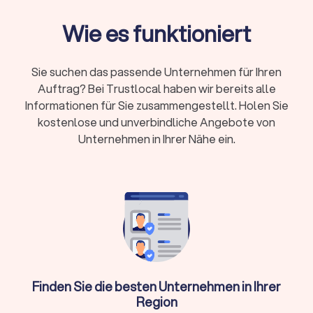
Möbelpacker 30-50 €/Stunde, LKW mit Fahrer
Wie es funktioniert
50-100 €/Stunde
Preismodelle:
Festpreis bei klarem Umfang oder
Stundenlohn bei kleineren, flexiblen Umzügen
Sie suchen das passende Unternehmen für Ihren
Zusatzkosten:
Lange Tragewege, Etagen ohne
Auftrag? Bei Trustlocal haben wir bereits alle
Aufzug, Wochenend- und Feiertagszuschläge,
Informationen für Sie zusammengestellt. Holen Sie
Spezialtransporte
kostenlose und unverbindliche Angebote von
Unternehmen in Ihrer Nähe ein.
Kurzfristige Buchung:
Oft ab 48-72 Stunden
möglich, größere Umzüge benötigen 2-4 Wochen
Vorlauf
Trustlocal hilft: Vergleichen Sie bis zu vier
Angebote, prüfen Sie Bewertungen und buchen
Sie direkt
Finden Sie die besten Unternehmen in Ihrer
Was macht ein Umzugsunternehmen?
Region