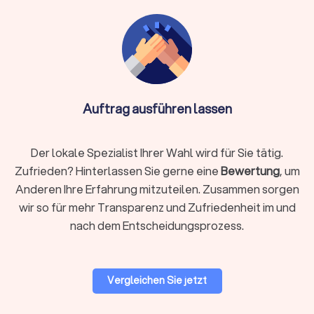
Einlagerung:
kurzfristig oder länger bei Überschneidung
von Terminen
Verpackungsmaterial:
stabile Kartons, Kleiderboxen,
Schutzfolien, Matratzenhüllen
Auftrag ausführen lassen
Info:
Ist Reinigung nicht im Angebot des
Umzugsunternehmens enthalten, kann eine
spezialisierte Reinigungsfirma ebenfalls die
Der lokale Spezialist Ihrer Wahl wird für Sie tätig.
Endreinigung durchführen. Bei engen Terminen,
Zufrieden? Hinterlassen Sie gerne eine
Bewertung
, um
vielen empfindlichen Gegenständen, hohen Etagen,
Anderen Ihre Erfahrung mitzuteilen. Zusammen sorgen
eingeschränkten Parkmöglichkeiten oder
wir so für mehr Transparenz und Zufriedenheit im und
beruflicher Belastung empfiehlt sich ein
nach dem Entscheidungsprozess.
professionelles Rundum-Paket.
Vergleichen Sie jetzt
Preise & Modelle in Eschwege
Der Preis eines Umzugsdienstes hängt von Volumen, Distanz,