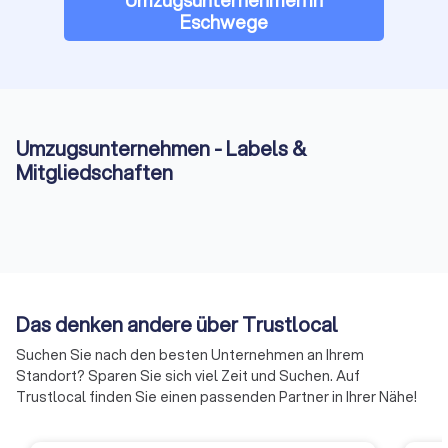
Montage und Entsorgung enthalten?
Eschwege
✓
Lange Wege:
Ab welcher Distanz fallen
Zusatzkosten an?
✓
Wochenend- und Feiertagstarife:
Gibt es
Umzugsunternehmen - Labels &
Zuschläge oder flexible Startzeiten?
Mitgliedschaften
Eine klare Vorbereitung spart Rückfragen und vermeidet
Überraschungen beim Preisvergleich.
Das denken andere über Trustlocal
Warum Trustlocal für Umzugsunternehmen in
Suchen Sie nach den besten Unternehmen an Ihrem
Eschwege?
Standort? Sparen Sie sich viel Zeit und Suchen. Auf
Damit Ihr Umzug sicher, reibungslos und professionell
Trustlocal finden Sie einen passenden Partner in Ihrer Nähe!
abläuft, sollten Sie auf ein Unternehmen setzen, das fachlich
wie organisatorisch überzeugt. Qualitätsmerkmale sind