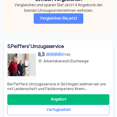
Vergleichen und sparen Sie! Jetzt 4 Angebote der
besten Umzugsunternehmen einholen.
Vergleichen Sie jetzt
5
.
Peiffers' Umzugsservice
8,3
(42)
Arbeitsbereich Eschwege
place
Bei Peiffers Umzugsservice in Göttingen widmen wir uns
mit Leidenschaft und Fachkompetenz Ihrem
Umzugsprojekt. Unser Team, bestehend aus erfahrenen
Fachkräften, stellt sicher, dass jeder Umzug, ob nah oder
Angebot
fern, reibungslos und effizient abgewickelt wird. Wir
verstehen, dass jeder Umzug einzigartig
Verfügbarkeit