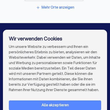
Bodenleger in Eschwege
Umzugsunternehmen in Vellmar
Mehr Orte anzeigen
add
Umzugsunternehmen in Baunatal
Umzugsunternehmen in Berlin
Umzugsunternehmen in Hamburg
Wir verwenden Cookies
Umzugsunternehmen in München
Um unsere Website zu verbessern und Ihnen ein
Die besten Umzugsunternehmen für Sie
persönlicheres Erlebnis zu bieten, analysieren wir den
Umzugsunternehmen in Köln
Websiteverkehr. Dabei verwenden wir Daten, um Inhalte
info@trustlocal.de
und Werbung zu personalisieren sowie Funktionen für
Umzugsunternehmen in Frankfurt am Main
soziale Medien bereitzustellen. Ein Teil dieser Daten
wird mit unseren Partnern geteilt. Diese können die
Umzugsunternehmen in Stuttgart
Informationen mit Daten kombinieren, die Sie ihnen
bereits zur Verfügung gestellt haben oder die sie im
Umzugsunternehmen in Düsseldorf
keyboard_arrow_down
FÜR PRIVATPERSONEN
Rahmen Ihrer Nutzung ihrer Dienste gesammelt haben.
Umzugsunternehmen in Dortmund
keyboard_arrow_down
FÜR FIRMEN
Umzugsunternehmen in Essen
Alle akzeptieren
keyboard_arrow_down
ÜBER TRUSTLOCAL