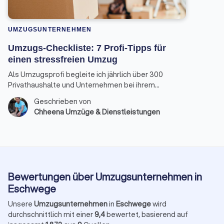
UMZUGSUNTERNEHMEN
Umzugs-Checkliste: 7 Profi-Tipps für
einen stressfreien Umzug
Als Umzugsprofi begleite ich jährlich über 300
Privathaushalte und Unternehmen bei ihrem
Ortswechsel. Die gute Nachricht: Mit der richtigen
Geschrieben von
Umzugsplanung kann der Tag nahezu reibungslos
Chheena Umzüge & Dienstleistungen
und entspannt ablaufen.
Bewertungen über Umzugsunternehmen in
Eschwege
Unsere
Umzugsunternehmen
in
Eschwege
wird
durchschnittlich mit einer
9,4
bewertet, basierend auf