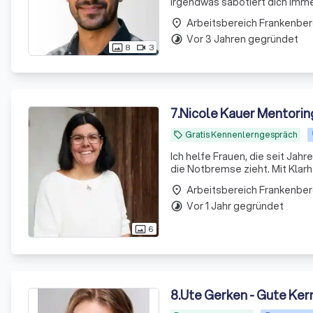
irgendwas sabotiert dich immer wieder - 
arbeite mit Frauen 40+, die 
Arbeitsbereich Frankenber
place
Disziplin i
Vor 3 Jahren gegründet
timelapse
8
3
photo_size_select_actual
videocam
7
.
Nicole Kauer Mentorin
Gratis Kennenlerngespräch
local_offer
Ich helfe Frauen, die seit Jahr
die Notbremse zieht. Mit Klar
Arbeitsbereich Frankenber
place
Vor 1 Jahr gegründet
timelapse
6
photo_size_select_actual
8
.
Ute Gerken - Gute Kern