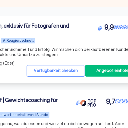
 exklusiv für Fotografen und
9,9
Reagiert schnell
cher Sicherheit und Erfolg! Wir machen dich bei kaufbereiten Kund
ojekte und Umsätze zu steigern.
g (Eder)
Verfügbarkeit checken
Angebot einhol
| Gewichtscoaching für
9,7
TOP
PRO
ntwort innerhalb von 1 Stunde
genau, was du essen und wie viel du dich bewegen solltest. Aber