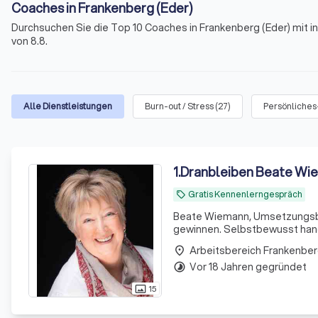
Coaches in Frankenberg (Eder)
Durchsuchen Sie die Top 10 Coaches in Frankenberg (Eder) mit 
von 8.8.
Alle Dienstleistungen
Burn-out / Stress
(
27
)
Persönliches
1
.
Dranbleiben Beate Wi
Gratis Kennenlerngespräch
local_offer
Beate Wiemann, Umsetzungsber
gewinnen. Selbstbewusst han
Beratung
Arbeitsbereich Frankenber
place
Vor 18 Jahren gegründet
timelapse
15
photo_size_select_actual