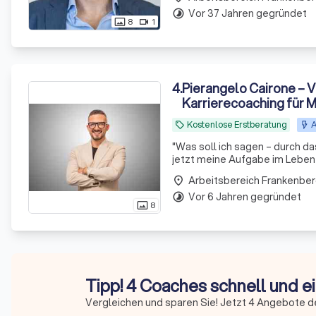
Vor 37 Jahren gegründet
timelapse
8
1
photo_size_select_actual
videocam
4
.
Pierangelo Cairone – V
Karrierecoaching für M
persönlich festgefahr
Kostenlose Erstberatung
A
local_offer
"
Was soll ich sagen – durch da
jetzt meine Aufgabe im Leben u
welchen Weg ich Schritt für Schritt gehen darf. Vielen Dank! H
Arbeitsbereich Frankenber
place
kennengelernt.
"
Vor 6 Jahren gegründet
timelapse
8
photo_size_select_actual
Tipp! 4 Coaches schnell und e
Vergleichen und sparen Sie! Jetzt 4 Angebote d