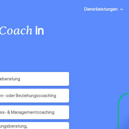
Dienstleistungen
in
Coach
reberatung
en- oder Beziehungscoaching
ess- & Managementcoaching
ungsberatung,