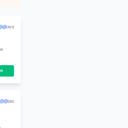
(107)
en
en
(20)