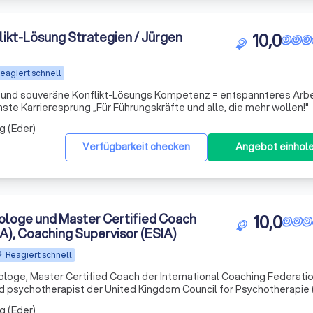
ikt-Lösung Strategien / Jürgen
10,0
eagiert schnell
 und souveräne Konflikt-Lösungs Kompetenz = entspannteres Arbe
mehr Lebensfreude & der nächste Karrieresprung „Für Führungskräfte und alle, die mehr wollen!"
g (Eder)
Verfügbarkeit checken
Angebot einhol
loge und Master Certified Coach
10,0
A), Coaching Supervisor (ESIA)
Reagiert schnell
ge, Master Certified Coach der International Coaching Federation
d psychotherapist der United Kingdom Council for Psychotherapie
for Psychotherapy (EAP), Coach Supervisor (ESIA) und Trainer mit ü
g (Eder)