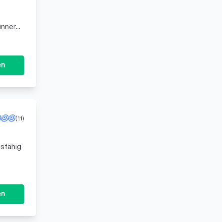
 inneren
en des
en
(11)
en