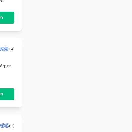
mehr
en
(54)
Körper
en
(11)