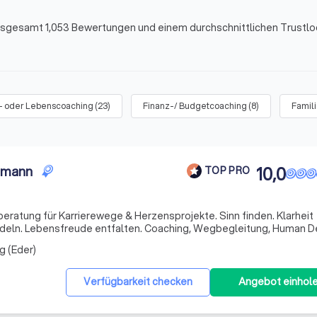
insgesamt 1,053 Bewertungen und einem durchschnittlichen Trustl
- oder Lebenscoaching
(
23
)
Finanz-/ Budgetcoaching
(
8
)
Famil
emann
10,0
TOP PRO
atung für Karrierewege & Herzensprojekte. Sinn finden. Klarheit
deln. Lebensfreude entfalten. Coaching, Wegbegleitung, Human D
g (Eder)
Verfügbarkeit checken
Angebot einhol