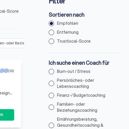
Filter
ocal-Score
Sortieren nach
Empfohlen
Entfernung
Trustlocal-Score
ien- oder Beziehungscoaching
(
28
)
Ernährungsberatung, Gesundheitsc
Ich suche einen Coach für
(32)
Burn-out / Stress
Persönliches- oder
Lebenscoaching
esign
Finanz-/ Budgetcoaching
Familien- oder
Beziehungscoaching
en
Ernährungsberatung,
Gesundheitscoaching &