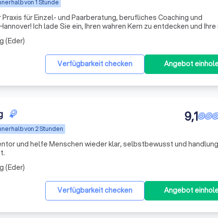
nnerhalb von 1 Stunde
 Praxis für Einzel- und Paarberatung, berufliches Coaching und
Hannover! Ich lade Sie ein, Ihren wahren Kern zu entdecken und Ihre
nd unsere Leidenschaften und Bedürfnisse von den Herausforderung
g (Eder)
Verfügbarkeit checken
Angebot einhol
g
9,1
nnerhalb von 2 Stunden
 wieder klar, selbstbewusst und handlungsfähig
t.
g (Eder)
Verfügbarkeit checken
Angebot einhol