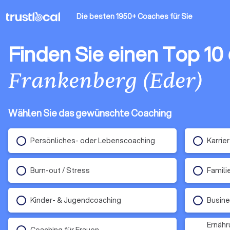
Die besten 1950+ Coaches
für Sie
Finden Sie einen Top 10
Frankenberg (Eder)
Wählen Sie das gewünschte Coaching
Persönliches- oder Lebenscoaching
Karrie
Burn-out / Stress
Famili
Kinder- & Jugendcoaching
Busin
Ernähr
Coaching für Frauen