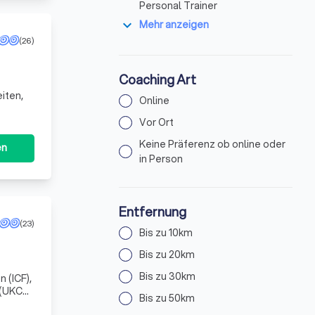
Personal Trainer
expand_more
Mehr anzeigen
(26)
Coaching Art
iten,
Online
Vor Ort
Keine Präferenz ob online oder
en
in Person
Entfernung
(23)
Bis zu 10km
Bis zu 20km
Bis zu 30km
 (ICF),
 (UKCP)
Bis zu 50km
ber 3