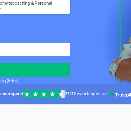
heitscoaching & Personal
r
erg (Eder)
ervorragend
2721
Bewertungen auf