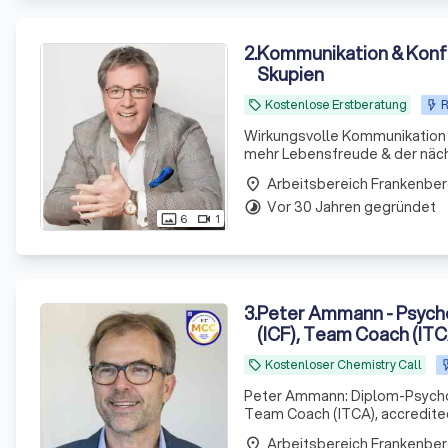
2
.
Kommunikation & Konfl
Skupien
Kostenlose Erstberatung
R
local_offer
Wirkungsvolle Kommunikation
Arbeitsbereich Frankenber
place
Vor 30 Jahren gegründet
timelapse
6
1
photo_size_select_actual
videocam
3
.
Peter Ammann - Psycho
(ICF), Team Coach (ITC
Kostenloser Chemistry Call
local_offer
Peter Ammann: Diplom-Psycholo
Team Coach (ITCA), accredite
mit dem European Certificate 
Arbeitsbereich Frankenber
place