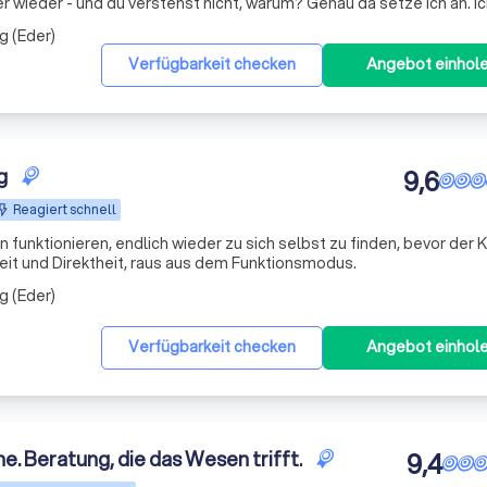
und du verstehst nicht, warum? Genau da setze ich an. Ich
spüren: Der Kampf gegen den eigenen Körper macht nur müder. Und 
g (Eder)
Verfügbarkeit checken
Angebot einhol
g
9,6
Reagiert schnell
en funktionieren, endlich wieder zu sich selbst zu finden, bevor der 
heit und Direktheit, raus aus dem Funktionsmodus.
g (Eder)
Verfügbarkeit checken
Angebot einhol
e. Beratung, die das Wesen trifft.
9,4