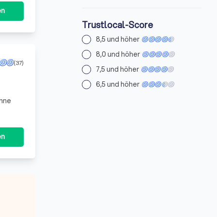
en
Trustlocal-Score
8,5 und höher
8,0 und höher
(37)
7,5 und höher
6,5 und höher
enne
en