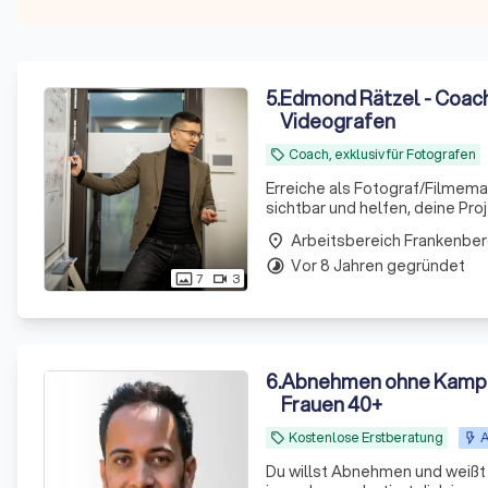
5
.
Edmond Rätzel - Coach,
Videografen
Coach, exklusiv für Fotografen
local_offer
Erreiche als Fotograf/Filmema
sichtbar und helfen, deine Pr
Arbeitsbereich Frankenber
place
Vor 8 Jahren gegründet
timelapse
7
3
photo_size_select_actual
videocam
6
.
Abnehmen ohne Kampf 
Frauen 40+
Kostenlose Erstberatung
A
local_offer
Du willst Abnehmen und weißt 