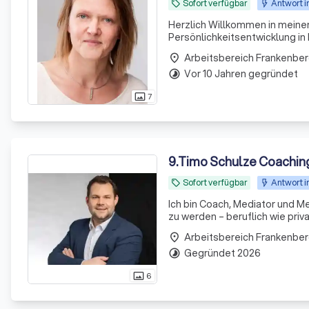
Sofort verfügbar
Antwort i
local_offer
Herzlich Willkommen in meiner
Persönlichkeitsentwicklung in 
Stärken zu entfalten. Oft si
Arbeitsbereich Frankenber
place
Leb
Vor 10 Jahren gegründet
timelapse
7
photo_size_select_actual
9
.
Timo Schulze Coachin
Sofort verfügbar
Antwort i
local_offer
Ich bin Coach, Mediator und Mentor und helfe Menschen
zu werden – beruflich wie priva
Arbeitsbereich Frankenber
place
Gegründet 2026
timelapse
6
photo_size_select_actual