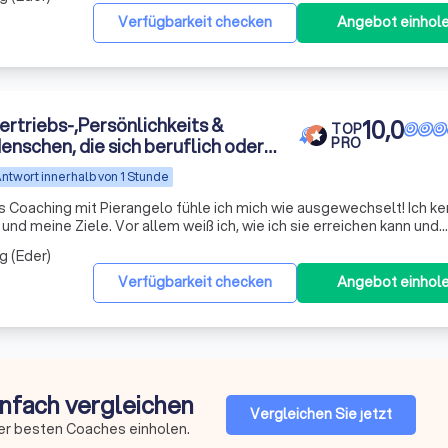
Verfügbarkeit checken
Angebot einhol
ertriebs-,Persönlichkeits &
10,0
TOP
enschen, die sich beruflich oder
PRO
en fühlen
ntwort innerhalb von 1 Stunde
s Coaching mit Pierangelo fühle ich mich wie ausgewechselt! Ich k
nd meine Ziele. Vor allem weiß ich, wie ich sie erreichen kann und
ätte ich Pierangelo doch nur früher
g (Eder)
Verfügbarkeit checken
Angebot einhol
infach vergleichen
Vergleichen Sie jetzt
er besten Coaches einholen.