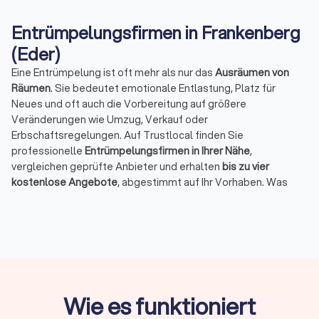
Entrümpelungsfirmen in Frankenberg
(Eder)
Eine Entrümpelung ist oft mehr als nur das
Ausräumen von
Räumen
. Sie bedeutet emotionale Entlastung, Platz für
Neues und oft auch die Vorbereitung auf größere
Veränderungen wie Umzug, Verkauf oder
Erbschaftsregelungen. Auf Trustlocal finden Sie
professionelle
Entrümpelungsfirmen in Ihrer Nähe
,
vergleichen geprüfte Anbieter und erhalten
bis zu vier
kostenlose Angebote
, abgestimmt auf Ihr Vorhaben. Was
versteht man unter Haushaltsauflösung & Entrümpelung?
Bei einer Haushaltsauflösung räumt ein Dienstleister den
gesamten Hausstand auf, meist nach einem
Todesfall
, einem
Umzug ins Pflegeheim
oder dem
Verkauf einer Immobilie
. Die
Anbieter sortieren, verwerten und entsorgen Möbel,
Haushaltsgegenstände und
persönliche Dinge
. Im
Unterschied dazu konzentriert sich eine Entrümpelung auf
Wie es funktioniert
einzelne Räume
wie
Keller
,
Dachboden
oder
Garage
, in denen