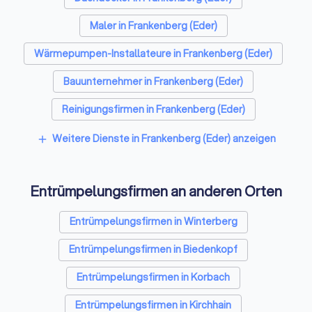
Maler in Frankenberg (Eder)
Wärmepumpen-Installateure in Frankenberg (Eder)
Bauunternehmer in Frankenberg (Eder)
Reinigungsfirmen in Frankenberg (Eder)
Stuckateure in Frankenberg (Eder)
Weitere Dienste in Frankenberg (Eder) anzeigen
add
Spezialisten für Dämmung in Frankenberg (Eder)
Entrümpelungsfirmen an anderen Orten
Umzugsunternehmen in Frankenberg (Eder)
Kammerjäger in Frankenberg (Eder)
Entrümpelungsfirmen in Winterberg
Sicherheitstechniker in Frankenberg (Eder)
Entrümpelungsfirmen in Biedenkopf
Trockenbauer in Frankenberg (Eder)
Entrümpelungsfirmen in Korbach
Sanitärinstallateure in Frankenberg (Eder)
Entrümpelungsfirmen in Kirchhain