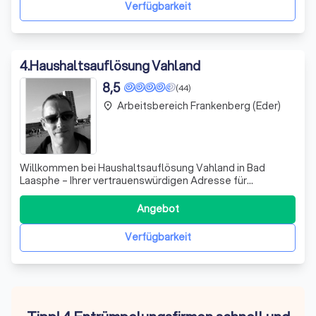
Ihnen maßgeschneiderte Lösungen i
Verfügbarkeit
4
.
Haushaltsauflösung Vahland
8,5
(44)
Arbeitsbereich Frankenberg (Eder)
place
Willkommen bei Haushaltsauflösung Vahland in Bad
Laasphe – Ihrer vertrauenswürdigen Adresse für
professionelle Entrümpelungen und Umzugshilfen! Wir
zeichnen uns durch unsere langjährige Erfahrung und
Angebot
unser engagiertes Team aus, das Ihre Wünsche mit
höchster Sorgfalt umsetzt. Egal, ob es sich um Haus
Verfügbarkeit