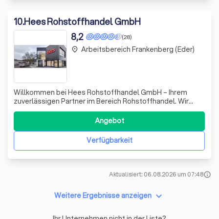
10
.
Hees Rohstoffhandel GmbH
8,2
(28)
Arbeitsbereich Frankenberg (Eder)
place
Willkommen bei Hees Rohstoffhandel GmbH – Ihrem
zuverlässigen Partner im Bereich Rohstoffhandel. Wir
zeichnen uns durch unsere langjährige Erfahrung und
unser umfassendes Fachwissen aus, das es uns
Angebot
ermöglicht, Ihnen maßgeschneiderte Lösungen
anzubieten. Unser engagiertes Team arbeitet
Verfügbarkeit
unermüdlich da
Aktualisiert: 06.08.2026 um 07:48
info
keyboard_arrow_down
Weitere Ergebnisse anzeigen
Ihr Unternehmen nicht in der Liste?