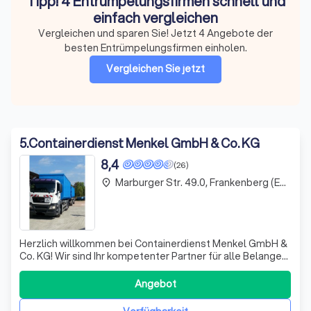
Tipp! 4 Entrümpelungsfirmen schnell und
einfach vergleichen
Vergleichen und sparen Sie! Jetzt 4 Angebote der
besten Entrümpelungsfirmen einholen.
Vergleichen Sie jetzt
5
.
Containerdienst Menkel GmbH & Co. KG
8,4
(26)
Marburger Str. 49.0, Frankenberg (Eder)
place
Herzlich willkommen bei Containerdienst Menkel GmbH &
Co. KG! Wir sind Ihr kompetenter Partner für alle Belange
der Abfallentsorgung und Containervermietung. Mit
einem breiten Spektrum an Containergrößen von 5 bis 40
Angebot
m³ bieten wir maßgeschneiderte Lösungen für jeden
Bedarf. Unser Einzugsgebiet erstr