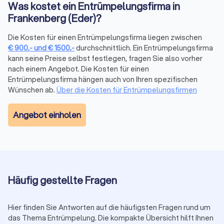
Was kostet ein Entrümpelungsfirma in
Inventar an. Anbieter für
Entrümpelung und Entsorgung
Frankenberg (Eder)?
übernehmen neben dem Abtransport auch die
umweltgerechte Trennung und Entsorgung. Nach der
Die Kosten für einen Entrümpelungsfirma liegen zwischen
Räumung helfen spezialisierte
Reinigungsfirmen
beim
€
900
,-
und
€
1500
,-
durchschnittlich. Ein Entrümpelungsfirma
Übergabestandard.
kann seine Preise selbst festlegen, fragen Sie also vorher
nach einem Angebot. Die Kosten für einen
Entrümpelungsfirma hängen auch von Ihren spezifischen
Rechtliche Aspekte bei der Entrümpelung
Wünschen ab.
Über die Kosten für Entrümpelungsfirmen
Bei einer Entrümpelung gelten bestimmte gesetzliche
Vorgaben.
Sondermüll
und
Elektroschrott
müssen
Angebot einholen
fachgerecht entsorgt werden. Seriöse Anbieter kennen die
Vorschriften und kümmern sich um die
korrekte Trennung
.
Wer aus einer Mietwohnung auszieht, sollte den
Mietvertrag
prüfen
: Oft ist eine besenreine Übergabe Pflicht. Nach einem
Todesfall dürfen nur Erbende über den Haushalt verfügen. Bei
Unklarheiten ist rechtlicher Rat von einem
Anwalt für Erbrecht
Häufig gestellte Fragen
empfehlenswert.
Hier finden Sie Antworten auf die häufigsten Fragen rund um
das Thema Entrümpelung. Die kompakte Übersicht hilft Ihnen
Entrümpelungsfirmen finden & vergleichen