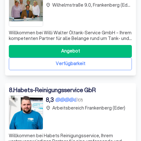
Wilhelmstraße 9.0, Frankenberg (Eder)
place
Willkommen bei Willi Walter Öltank-Service GmbH – Ihrem
kompetenten Partner für alle Belange rund um Tank- und
Schweröltankreinigungen. Mit über 35 Jahren Erfahrung in
der Branche haben wir uns als zuverlässiger Dienstleister
Angebot
etabliert, der sich durch Fachkompetenz und Engagement
auszeichnet. Wir bi
Verfügbarkeit
8
.
Habets-Reinigungsservice GbR
8,3
(7)
Arbeitsbereich Frankenberg (Eder)
place
Willkommen bei Habets Reinigungsservice, Ihrem