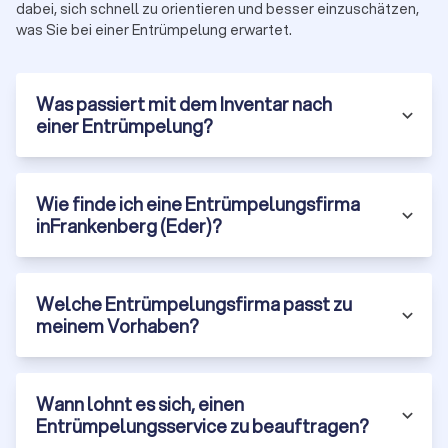
dabei, sich schnell zu orientieren und besser einzuschätzen,
Wenn Sie schnell, unkompliziert und transparent
die
was Sie bei einer Entrümpelung erwartet.
passende Entrümpelungsfirma in Frankenberg (Eder) finden
möchten, können Sie geprüfte Dienstleister auf Trustlocal
vergleichen. Jede
Was passiert mit dem Inventar nach
Firma auf unserer Plattform ist
offiziell registriert
und
einer Entrümpelung?
durchläuft eine manuelle
Qualitätsprüfung
. Der aktuelle
Trustlocal-Score für Entrümpelungsanbieter liegt bei 8.3 von
10 Punkten – basierend auf 857 verifizierten
Erfahrungsberichten.
Wie finde ich eine Entrümpelungsfirma
Mit Trustlocal können Sie:
gezielt nach Leistungen wie Haushaltsauflösung,
inFrankenberg (Eder)?
Kellerentrümpelung oder Entsorgung
filtern
,
Anbieterprofile transparent
vergleichen
,
direkt
Kontakt aufnehmen
und
Ihre Anforderungen
Welche Entrümpelungsfirma passt zu
beschreiben
,
meinem Vorhaben?
und
bis zu vier kostenlose, unverbindliche Angebote
anfordern
.
So finden Sie nicht nur den
besten Preis
, sondern auch den
Anbieter
, der wirklich zu Ihrem Vorhaben passt.
Wann lohnt es sich, einen
Entrümpelungsservice zu beauftragen?