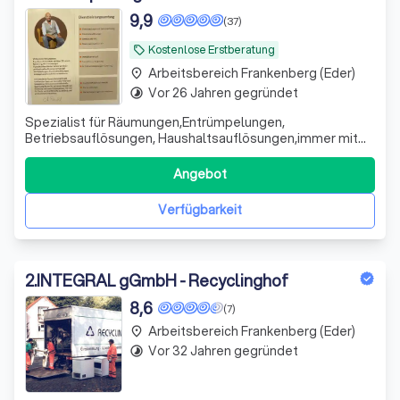
9,9
(37)
Kostenlose Erstberatung
local_offer
Arbeitsbereich Frankenberg (Eder)
place
Vor 26 Jahren gegründet
timelapse
Spezialist für Räumungen,Entrümpelungen,
Betriebsauflösungen, Haushaltsauflösungen,immer mit
Sachanrechnungen,Wertankäufe,Nachlassverwaltung,
Immobilienverkauf oder Versteigerung/Alles aus einer
Angebot
Hand!
Verfügbarkeit
2
.
INTEGRAL gGmbH - Recyclinghof
8,6
(7)
Arbeitsbereich Frankenberg (Eder)
place
Vor 32 Jahren gegründet
timelapse