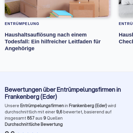
ENTRÜMPELUNG
ENTR
Haushaltsauflösung nach einem
Haush
Todesfall: Ein hilfreicher Leitfaden für
Check
Angehörige
Bewertungen über Entrümpelungsfirmen in
Frankenberg (Eder)
Unsere
Entrümpelungsfirmen
in
Frankenberg (Eder)
wird
durchschnittlich mit einer
9,6
bewertet, basierend auf
insgesamt
857
aus
9
Quellen
Durchschnittliche Bewertung