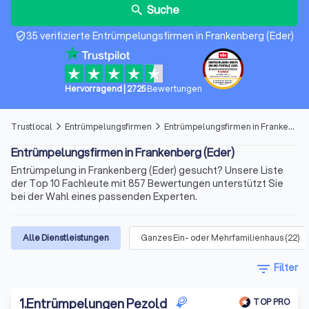
Suche
search
35 verifizierte Entrümpelungsfirmen in Frankenberg (Eder)
verified_user
Hervorragend
|
2725
Bewertungen
Trustlocal
Entrümpelungsfirmen
Entrümpelungsfirmen in Frankenberg (Eder)
arrow_forward_ios
arrow_forward_ios
Entrümpelungsfirmen in Frankenberg (Eder)
Entrümpelung in Frankenberg (Eder) gesucht? Unsere Liste
der Top 10 Fachleute mit 857 Bewertungen unterstützt Sie
bei der Wahl eines passenden Experten.
Alle Dienstleistungen
Ganzes Ein- oder Mehrfamilienhaus
(
22
)
filter_list
Filter
1
.
Entrümpelungen Pezold
TOP PRO