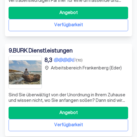
vertrauenswürdigen Partner für eine umfassende und
professionelle Reinigung! Mit unserer langjährigen
Erfahrung und Spezialisierung auf die Reinigung von
Angebot
Wohn- und Geschäftsgebäuden, streben wir danach,
Ihnen einen effizienten und qualitativ hochwertige
Verfügbarkeit
9
.
BURK Dienstleistungen
8,3
(10)
Arbeitsbereich Frankenberg (Eder)
place
Sind Sie überwältigt von der Unordnung in Ihrem Zuhause
und wissen nicht, wo Sie anfangen sollen? Dann sind wir
genau die richtige Unterstützung für Sie! Wir von BURK
Dienstleistungen helfen Ihnen, Ihren Hausrat zu sortieren,
Angebot
aufzuräumen und auszumisten – und das auf eine
sympathische und individuel
Verfügbarkeit