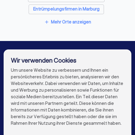
Fliesenleger in Frankenberg (Eder)
Entrümpelungsfirmen in Marburg
Fensterbauer in Frankenberg (Eder)
Entrümpelungsfirmen in Stadtallendorf
Mehr Orte anzeigen
add
Bodenleger in Frankenberg (Eder)
Entrümpelungsfirmen in Bad Laasphe
Entrümpelungsfirmen in Schmallenberg
Entrümpelungsfirmen in Olsberg
Wir verwenden Cookies
Entrümpelungsfirmen in Wolfhagen
Um unsere Website zu verbessern und Ihnen ein
Die besten Entrümpelungsfirmen für Sie
persönlicheres Erlebnis zu bieten, analysieren wir den
Entrümpelungsfirmen in Berlin
Websiteverkehr. Dabei verwenden wir Daten, um Inhalte
info@trustlocal.de
und Werbung zu personalisieren sowie Funktionen für
Entrümpelungsfirmen in Hamburg
soziale Medien bereitzustellen. Ein Teil dieser Daten
wird mit unseren Partnern geteilt. Diese können die
Entrümpelungsfirmen in München
Informationen mit Daten kombinieren, die Sie ihnen
bereits zur Verfügung gestellt haben oder die sie im
Entrümpelungsfirmen in Köln
keyboard_arrow_down
FÜR PRIVATPERSONEN
Rahmen Ihrer Nutzung ihrer Dienste gesammelt haben.
Entrümpelungsfirmen in Frankfurt am Main
keyboard_arrow_down
FÜR FIRMEN