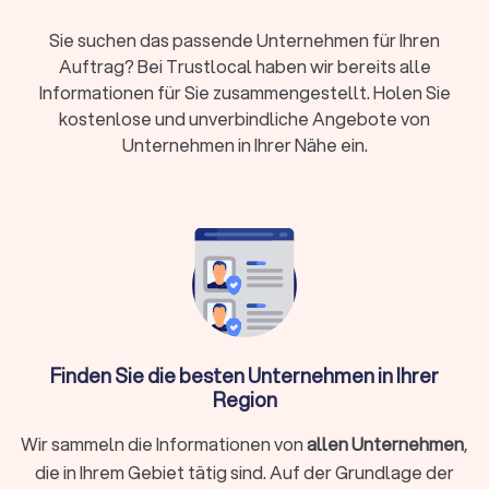
sich über Jahre ungenutzte oder beschädigte Gegenstände
angesammelt haben.
Sie suchen das passende Unternehmen für Ihren
In vielen Fällen ergeben sich im Anschluss weitere Aufgaben.
Auftrag? Bei Trustlocal haben wir bereits alle
Wer eine Immobilie weitergeben oder verkaufen möchte,
Informationen für Sie zusammengestellt. Holen Sie
kann beispielsweise eine
Reinigungsfirma
beauftragen. Wenn
kostenlose und unverbindliche Angebote von
es hingegen um Nachlassregelung oder Immobilienverkauf
Unternehmen in Ihrer Nähe ein.
geht, finden Sie auf Trustlocal auch erfahrene
Bestatter
und
Immobilienmakler
, die Sie gezielt vergleichen können.
Was kostet eine Entrümpelung in
Frankenberg (Eder)?
Die
Kosten für eine Entrümpelung
bewegen sich im
Durchschnitt
zwischen € 1.500,- und € 2.700,-
, bei kleineren
Aufträgen
ab € 200,-
und größeren Projekten
bis etwa €
Finden Sie die besten Unternehmen in Ihrer
4.000,-
. Preise können nach
Quadratmetern
kalkuliert werden
Region
oder als
Stundensatz
, der im Bereich von
€ 35,- bis € 80,-
pro
Arbeitskraft liegt. Sie sollten auch Anfahrtskosten
Wir sammeln die Informationen von
allen Unternehmen
,
einkalkulieren.
die in Ihrem Gebiet tätig sind. Auf der Grundlage der
Spezialfälle wie eine
Kellerentrümpelung
oder