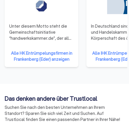
Unter diesem Motto steht die
In Deutschland sind 
Gemeinschaftsinitiative
und Handelskamme
“handwerkskammer.de”, der alle
Körperschaft des ö
53 Handwerkskammern
Rechts. Zu ihnen g
angehören. Sie repräsentieren
Unternehmen einer 
Alle HK Entrümpelungsfirmen in
Alle IHK Entrümpel
damit das gesamte Handwerk in
Gewerbetreibende
Frankenberg (Eder) anzeigen
Frankenberg (Ede
der Bundesrepublik Deutschland.
Unternehmen mit 
Die Mitglieder haben sich darauf
reiner Handwerksu
verständigt, ihre Ressourcen zu
Landwirtschaften u
bündeln und neue Formen der
Freiberufler (die nic
Zusammenarbeit zu erproben.
Handelsregister ei
Auf diese Weise soll die Arbeit
sind) gehören ihne
Das denken andere über Trustlocal
der Handwerkskammern
an.
effizienter und effektiver
Suchen Sie nach den besten Unternehmen an Ihrem
werden.
Standort? Sparen Sie sich viel Zeit und Suchen. Auf
Trustlocal finden Sie einen passenden Partner in Ihrer Nähe!