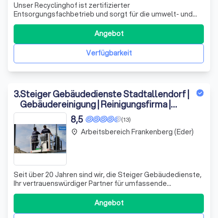
Unser Recyclinghof ist zertifizierter
Entsorgungsfachbetrieb und sorgt für die umwelt- und
fachgerechte Entsorgung von Schadstoffen aus Elektro-
Altgeräten.
Angebot
Verfügbarkeit
3
.
Steiger Gebäudedienste Stadtallendorf |
Gebäudereinigung | Reinigungsfirma |
Hausmeisterservice
8,5
(13)
Arbeitsbereich Frankenberg (Eder)
place
Seit über 20 Jahren sind wir, die Steiger Gebäudedienste,
Ihr vertrauenswürdiger Partner für umfassende
Reinigungsdienstleistungen. Als Familienunternehmen
legen wir größten Wert auf deutsche Qualitätsstandards
Angebot
und persönlichen Service. Unser engagiertes Team bietet