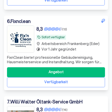
Verfügbarkeit
6
.
Fixnclean
8,3
(12)
Sofort verfügbar
local_offer
Arbeitsbereich Frankenberg (Eder)
place
Vor 1 Jahr gegründet
timelapse
FixnClean bietet professionelle Gebäudereinigung,
Hausmeisterservice und Instandhaltung. Wir sorgen für
Sauberkeit, Ordnung und funktionierende Immobilien –
zuverlässig, flexibel und engagiert
Angebot
Verfügbarkeit
7
.
Willi Walter Öltank-Service GmbH
8,3
(16)