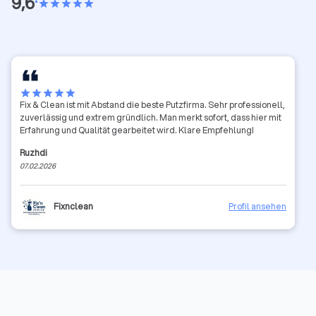
9,6
•
star
star
star
star
star
star
star
star
star
star
Fix & Clean ist mit Abstand die beste Putzfirma. Sehr professionell,
zuverlässig und extrem gründlich. Man merkt sofort, dass hier mit
Erfahrung und Qualität gearbeitet wird. Klare Empfehlung!
Ruzhdi
07.02.2026
Fixnclean
Profil ansehen