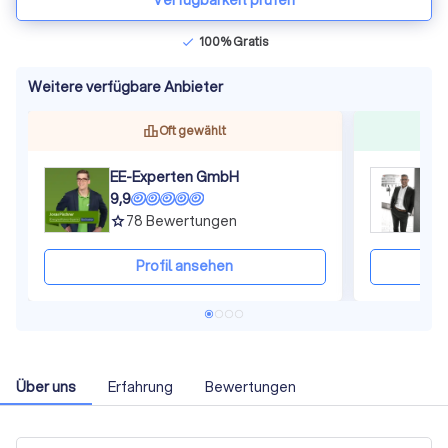
Verfügbarkeit prüfen
100% Gratis
check
Weitere verfügbare Anbieter
Oft gewählt
EE-Experten GmbH
F
9,9
9
78
Bewertungen
grade
gra
Profil ansehen
Über uns
Erfahrung
Bewertungen