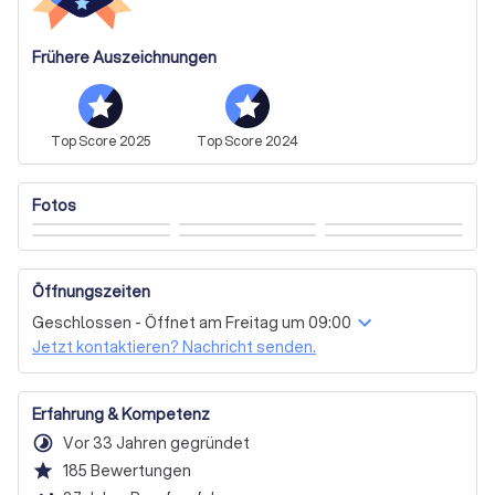
Angebot.
Frühere Auszeichnungen
Top
Score
2025
Top
Score
2024
Fotos
Öffnungszeiten
Geschlossen - Öffnet am Freitag um 09:00
Jetzt kontaktieren? Nachricht senden.
Erfahrung & Kompetenz
timelapse
Vor 33 Jahren gegründet
star
185
Bewertungen