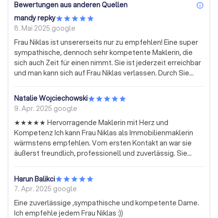
Bewertungen aus anderen Quellen
inf
mandy repky
8. Mai 2025
google
Frau Niklas ist unsererseits nur zu empfehlen! Eine super
sympathische, dennoch sehr kompetente Maklerin, die
sich auch Zeit für einen nimmt. Sie ist jederzeit erreichbar
und man kann sich auf Frau Niklas verlassen. Durch Sie
haben wir eine schnelle Wohnung finden können, die
unseren Vorstellungen genau entspricht. Nochmals vielen
Natalie Wojciechowski
lieben Dank Frau Niklas! Bleiben Sie weiterhin so. Liebe
9. Apr. 2025
google
Grüße Repky
★★★★★ Hervorragende Maklerin mit Herz und
Kompetenz Ich kann Frau Niklas als Immobilienmaklerin
wärmstens empfehlen. Vom ersten Kontakt an war sie
äußerst freundlich, professionell und zuverlässig. Sie
nimmt sich Zeit für ihre Kundinnen und Kunden, berät
ehrlich und mit viel Fachwissen – dabei merkt man sofort,
Harun Balikci
dass sie ihre Arbeit mit Leidenschaft macht. Besonders
7. Apr. 2025
google
beeindruckt hat mich ihr Engagement und ihre Geduld in
Eine zuverlässige ,sympathische und kompetente Dame.
der gesamten Abwicklung. Egal ob es um Fragen zu
Ich empfehle jedem Frau Niklas :))
Unterlagen, Besichtigungstermine oder kleine Details