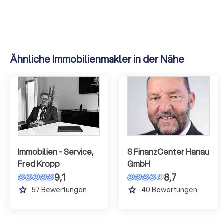
Ähnliche Immobilienmakler in der Nähe
Immobilien - Service,
S FinanzCenter Hanau
Fred Kropp
GmbH
9,1
8,7
grade
grade
57
Bewertungen
40
Bewertungen