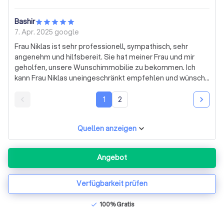
ging – Frau Niklas war stets erreichbar und hat sich um
alles gekümmert. Man fühlt sich bei ihr einfach gut
Bashir
aufgehoben. Dank ihrer Unterstützung konnte der Verkauf
7. Apr. 2025
google
(bzw. Kauf) reibungslos und stressfrei abgewickelt
Frau Niklas ist sehr professionell, sympathisch, sehr
werden. Ich bin sehr dankbar für ihre Hilfe und würde
angenehm und hilfsbereit. Sie hat meiner Frau und mir
jederzeit wieder mit ihr zusammenarbeiten. Vielen Dank,
geholfen, unsere Wunschimmobilie zu bekommen. Ich
Frau Niklas – Sie machen wirklich einen großartigen Job!
kann Frau Niklas uneingeschränkt empfehlen und wünsche
weiterhin viel Erfolg
1
2
Quellen anzeigen
Angebot
Verfügbarkeit prüfen
100% Gratis
check