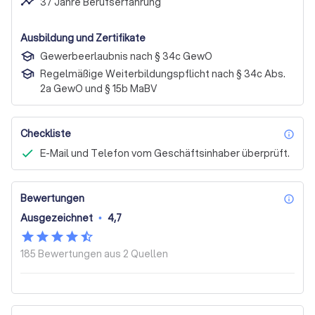
timeline
37 Jahre Berufserfahrung
Ausbildung und Zertifikate
Gewerbeerlaubnis nach § 34c GewO
Regelmäßige Weiterbildungspflicht nach § 34c Abs.
2a GewO und § 15b MaBV
Checkliste
inf
E-Mail und Telefon vom Geschäftsinhaber überprüft.
Bewertungen
inf
Ausgezeichnet
•
4,7
185 Bewertungen aus
2 Quellen