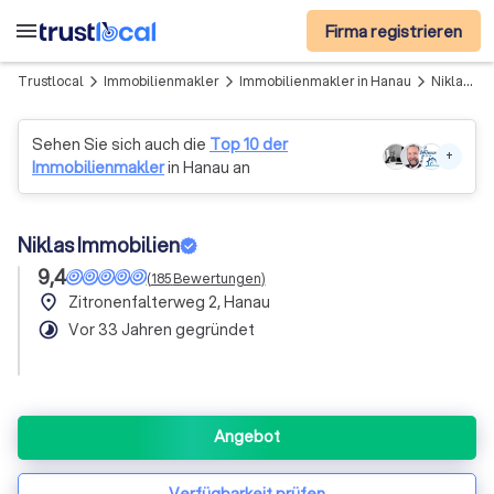
menu
Firma registrieren
Trustlocal
Immobilienmakler
Immobilienmakler in Hanau
Niklas Immobilien
arrow_forward_ios
arrow_forward_ios
arrow_forward_ios
Sehen Sie sich auch die
Top 10 der
+
Immobilienmakler
in Hanau an
Niklas Immobilien
9,4
(
185
Bewertungen
)
place
Zitronenfalterweg 2, Hanau
timelapse
Vor 33 Jahren gegründet
Angebot