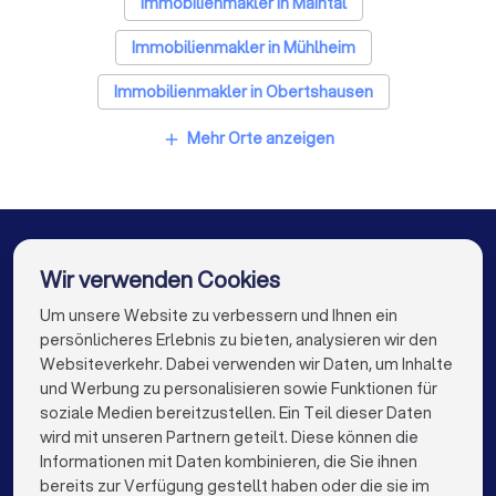
Immobilienmakler in Maintal
Immobilienmakler in Mühlheim
Immobilienmakler in Obertshausen
Immobilienmakler in Rodenbach (Hessen)
Mehr Orte anzeigen
add
Immobilienmakler in Schöneck
Immobilienmakler in Langenselbold
Immobilienmakler in Seligenstadt
Wir verwenden Cookies
Immobilienmakler in Offenbach am Main
Um unsere Website zu verbessern und Ihnen ein
Die besten Unternehmen für Sie
persönlicheres Erlebnis zu bieten, analysieren wir den
Immobilienmakler in Berlin
Websiteverkehr. Dabei verwenden wir Daten, um Inhalte
info@trustlocal.de
und Werbung zu personalisieren sowie Funktionen für
Immobilienmakler in Hamburg
soziale Medien bereitzustellen. Ein Teil dieser Daten
wird mit unseren Partnern geteilt. Diese können die
Immobilienmakler in München
Informationen mit Daten kombinieren, die Sie ihnen
bereits zur Verfügung gestellt haben oder die sie im
Immobilienmakler in Köln
FÜR PRIVATPERSONEN