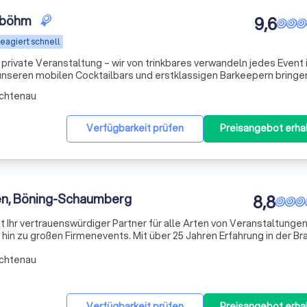
n böhm
9,6
eagiert schnell
private Veranstaltung – wir von trinkbares verwandeln jedes Event i
 unseren mobilen Cocktailbars und erstklassigen Barkeepern bringen
h eine Atmosphäre voller Genuss und Freude direkt zu euch. Unsere 
ichtenau
Verfügbarkeit prüfen
Preisangebot erha
en, Böning-Schaumberg
8,8
 Ihr vertrauenswürdiger Partner für alle Arten von Veranstaltungen
in zu großen Firmenevents. Mit über 25 Jahren Erfahrung in der B
Kunden ein unvergleichliches kulinarisches Erlebnis zu bieten.
ichtenau
Verfügbarkeit prüfen
Preisangebot erha