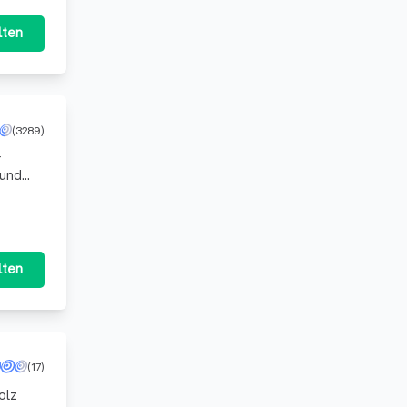
lten
(3289)
r
 und
auspez
lten
(17)
olz