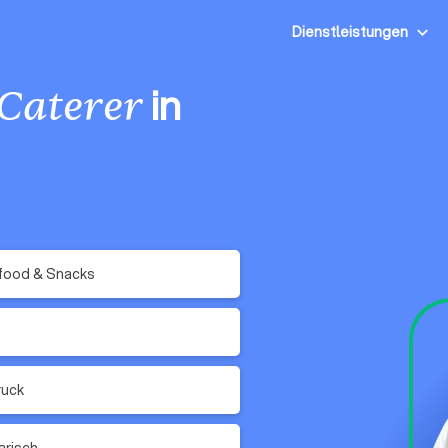
Dienstleistungen
in
Caterer
food & Snacks
ruck
arisch