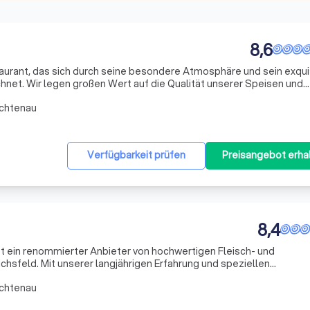
8,6
staurant, das sich durch seine besondere Atmosphäre und sein exqui
hnet. Wir legen großen Wert auf die Qualität unserer Speisen und
en. Unsere Küche ist vielseitig und kreativ, und wir sind stolz darau
ichtenau
Verfügbarkeit prüfen
Preisangebot erha
8,4
t ein renommierter Anbieter von hochwertigen Fleisch- und
chsfeld. Mit unserer langjährigen Erfahrung und speziellen
r eine ideale Fleischqualität, die sich in unseren Eichsfelder
ichtenau
lde