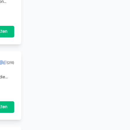
on
ir b
lten
(215)
die
bietet
lten