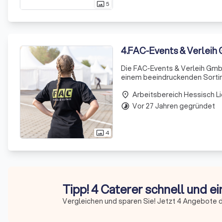
5
photo_size_select_actual
4
.
FAC-Events & Verleih
Die FAC-Events & Verleih GmbH
einem beeindruckenden Sortimen
Planung und Ausstattung von V
Arbeitsbereich Hessisch L
place
Vor 27 Jahren gegründet
timelapse
4
photo_size_select_actual
Tipp! 4 Caterer schnell und e
Vergleichen und sparen Sie! Jetzt 4 Angebote d