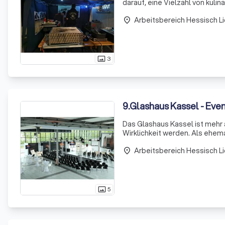
darauf, eine Vielzahl von kuli
Vitello Tonnato über Mini-Quic
Arbeitsbereich Hessisch L
place
3
photo_size_select_actual
9
.
Glashaus Kassel - Eve
Das Glashaus Kassel ist mehr a
Wirklichkeit werden. Als ehem
Glaswände und den großzügige
Arbeitsbereich Hessisch L
es aus
place
5
photo_size_select_actual