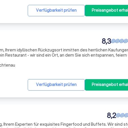
Verfügbarkeit prüfen
Preisangebot erha
8,3
, Ihrem idyllischen Rückzugsort inmitten des herrlichen Kaufunge
in Restaurant - wir sind ein Ort, an dem Sie sich entspannen, feiern
nnen. Unsere rustikale Bergalm, erbaut von Allgäuer Holz- und Almb
ichtenau
Verfügbarkeit prüfen
Preisangebot erha
8,2
 Ihrem Experten für exquisites Fingerfood und Buffets. Wir sind st