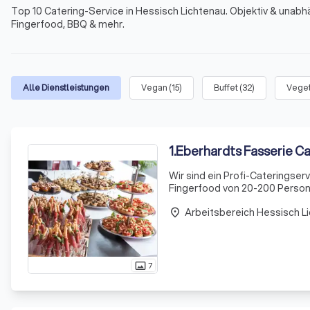
Top 10 Catering-Service in Hessisch Lichtenau. Objektiv & unabhä
Fingerfood, BBQ & mehr.
Alle Dienstleistungen
Vegan
(
15
)
Buffet
(
32
)
Veget
1
.
Eberhardts Fasserie Ca
Wir sind ein Profi-Cateringser
Fingerfood von 20-200 Perso
Arbeitsbereich Hessisch L
place
7
photo_size_select_actual