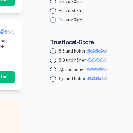
Bis zu 20km
Bis zu 30km
Bis zu 50km
(25)
und
Trustlocal-Score
ie
8,5 und höher
lokale
8,0 und höher
7,5 und höher
lten
6,5 und höher