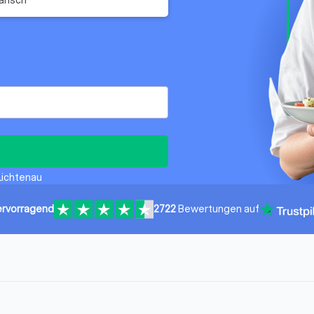
 Lichtenau
rvorragend
2722
Bewertungen auf