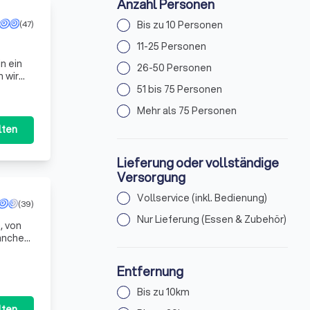
Anzahl Personen
Bis zu 10 Personen
(47)
11-25 Personen
n ein
26-50 Personen
 wir
Le
51 bis 75 Personen
Mehr als 75 Personen
lten
Lieferung oder vollständige
Versorgung
Vollservice (inkl. Bedienung)
(39)
Nur Lieferung (Essen & Zubehör)
, von
ranche
Entfernung
Bis zu 10km
lten