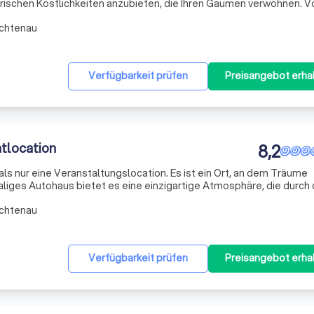
narischen Köstlichkeiten anzubieten, die Ihren Gaumen verwöhnen. V
he-Auswahl bis hin zu pochierten Lachswürfeln mit Honig-Dill-Dip, w
ichtenau
Verfügbarkeit prüfen
Preisangebot erha
ntlocation
8,2
ls nur eine Veranstaltungslocation. Es ist ein Ort, an dem Träume
aliges Autohaus bietet es eine einzigartige Atmosphäre, die durch 
n, modernen Raum unterstrichen wird. Mit einer Fläche von 975m² 
ichtenau
Verfügbarkeit prüfen
Preisangebot erha