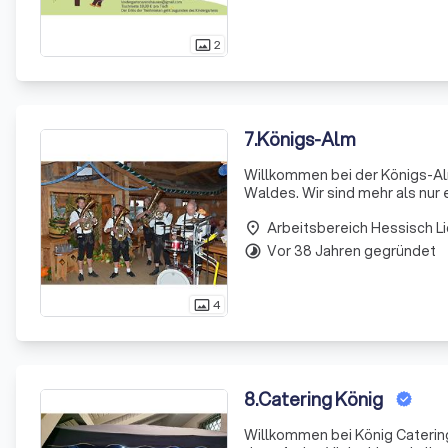
2
photo_size_select_actual
7
.
Königs-Alm
Willkommen bei der Königs-Alm
Waldes. Wir sind mehr als nur e
einfach nur glücklich sein kö
Arbeitsbereich Hessisch L
place
Vor 38 Jahren gegründet
timelapse
4
photo_size_select_actual
8
.
Catering König
Willkommen bei König Catering,