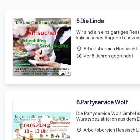
5
.
Die Linde
Wir sind ein einzigartiges Re
kulinarisches Angebot auszeic
verwenden nur die besten Zutat
Arbeitsbereich Hessisch L
place
Vor 8 Jahren gegründet
timelapse
3
photo_size_select_actual
6
.
Partyservice Wolf
Die Partyservice Wolf GmbH is
Wurstspezialitäten aus dem Ei
Fütterungsmethoden erzielen wi
Arbeitsbereich Hessisch L
Spezialitäten wie der Eichsfe
place