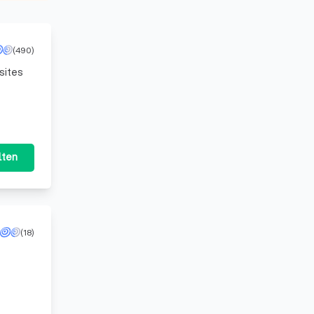
(490)
sites
f, uns
lten
(18)