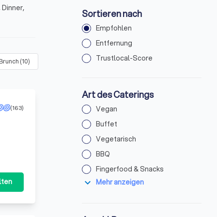
 Dinner,
Sortieren nach
Empfohlen
Entfernung
Trustlocal-Score
 Brunch
(
10
)
Dinner
(
32
)
Mittagessen
(
32
)
Foodtruck
(
5
)
Art des Caterings
(163)
Vegan
Buffet
Vegetarisch
BBQ
Fingerfood & Snacks
expand_more
lten
Mehr anzeigen