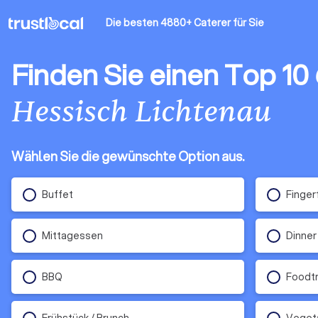
Die besten 4880+ Caterer
für Sie
Finden Sie einen Top 10
Hessisch Lichtenau
Wählen Sie die gewünschte Option aus.
Buffet
Finger
Mittagessen
Dinner
BBQ
Foodt
Frühstück / Brunch
Veget