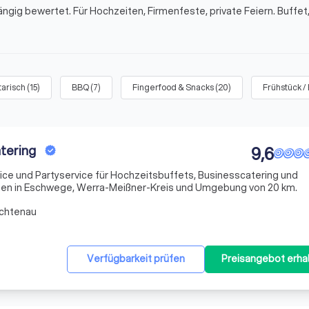
ngig bewertet. Für Hochzeiten, Firmenfeste, private Feiern. Buffet,
arisch
(
15
)
BBQ
(
7
)
Fingerfood & Snacks
(
20
)
Frühstück /
tering
9,6
vice und Partyservice für Hochzeitsbuffets, Businesscatering und
nen in Eschwege, Werra-Meißner-Kreis und Umgebung von 20 km.
ichtenau
Verfügbarkeit prüfen
Preisangebot erha