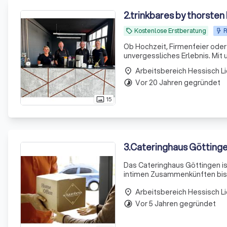
2
.
trinkbares by thorste
Kostenlose Erstberatung
R
local_offer
Ob Hochzeit, Firmenfeier oder 
unvergessliches Erlebnis. Mit
nicht nur Drinks, sondern auc
Arbeitsbereich Hessisch L
place
Vor 20 Jahren gegründet
timelapse
15
photo_size_select_actual
3
.
Cateringhaus Götting
Das Cateringhaus Göttingen ist
intimen Zusammenkünften bis h
sind wir stolz darauf, unseren 
Arbeitsbereich Hessisch L
place
Vor 5 Jahren gegründet
timelapse