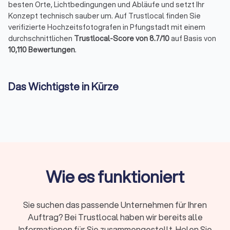
besten Orte, Lichtbedingungen und Abläufe und setzt Ihr
Konzept technisch sauber um. Auf Trustlocal finden Sie
verifizierte Hochzeitsfotografen in Pfungstadt mit einem
durchschnittlichen
Trustlocal-Score von 8.7/10
auf Basis von
10,110 Bewertungen
.
Das Wichtigste in Kürze
Ein Hochzeitsfotograf in Pfungstadt dokumentiert
Trauung, Paarmomente und Feier
professionell.
Buchbar ab
2–3 Stunden (Standesamt)
bis zur
ganztägigen Reportage
; Preise liegen je nach Paket bei
etwa 300–3.000+ €.
Leistungen umfassen
Vorgespräch, Begleitung,
Reportage, Nachbearbeitung sowie Online-Galerien mit
Wie es funktioniert
Downloadrechten
.
Auf Trustlocal sehen Sie komplette
Portfolios
,
vergleichen
Bildstile und Filteroptionen
Sie suchen das passende Unternehmen für Ihren
(Begleitungsdauer, Entfernung, Bewertung).
Auftrag? Bei Trustlocal haben wir bereits alle
Fordern Sie bis zu
vier kostenlose Angebote
an, um
Preise, Leistungen und Verfügbarkeiten der Fotografen
Informationen für Sie zusammengestellt. Holen Sie