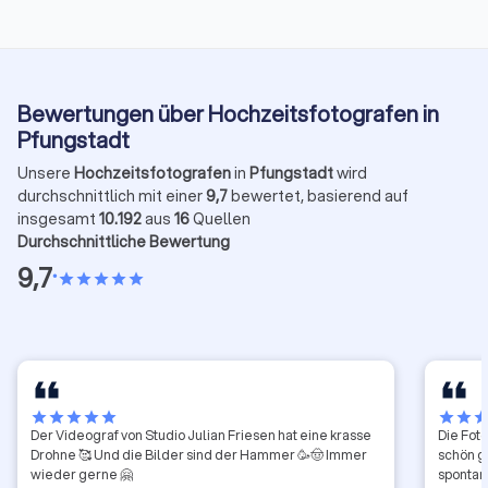
Bewertungen über Hochzeitsfotografen in
Pfungstadt
Unsere
Hochzeitsfotografen
in
Pfungstadt
wird
durchschnittlich mit einer
9,7
bewertet, basierend auf
insgesamt
10.192
aus
16
Quellen
Durchschnittliche Bewertung
9,7
•
star
star
star
star
star
star
star
star
star
star
star
star
sta
Der Videograf von Studio Julian Friesen hat eine krasse
Die Foto
Drohne 🥰 Und die Bilder sind der Hammer 🥳🤠 Immer
schön g
wieder gerne 🤗
spontan