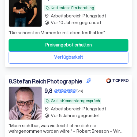
Kostenlose Erstberatung
local_offer
Arbeitsbereich Pfungstadt
place
Vor 10 Jahren gegründet
timelapse
"Die schönsten Momente im Leben festhalten"
Preisangebot erhalten
Verfügbarkeit
8
.
Stefan Reich Photographie
TOP PRO
9,8
(26)
Gratis Kennenlerngespräch
local_offer
Arbeitsbereich Pfungstadt
place
Vor 8 Jahren gegründet
timelapse
"Mach sichtbar, was vielleicht ohne dich nie
wahrgenommen worden wäre." – Robert Bresson – Wir
sind Sonja und Stefan – ein Hochzeitsfotografenpaar von