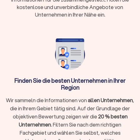
in Pfungstadt direkt zu vergleichen.
kostenlose und unverbindliche Angebote von
Unternehmen in Ihrer Nähe ein.
Leistungen & Spezialfälle
Ein guter Hochzeitsfotograf liefert nicht nur schöne Bilder. Er
plant mit Ihnen den Ablauf, übersetzt Ihren Stil in ein klares
Bildkonzept und arbeitet zuverlässig mit Backup-Technik,
Datensicherung und klaren Rechten. So entstehen
konsistente Reportagen, die auch Jahre später ihren Zauber
behalten.
Finden Sie die besten Unternehmen in Ihrer
Region
Leistungen (Auswahl)
Professionelle Hochzeitsfotografen in Pfungstadt begleiten
Wir sammeln die Informationen von
allen Unternehmen
,
Sie vom ersten Gespräch bis zur fertigen Galerie. Auf
die in Ihrem Gebiet tätig sind. Auf der Grundlage der
Trustlocal können Sie die Bildstile, Farbbearbeitungen und
objektiven Bewertung zeigen wir die
20 % besten
Reportagen der einzelnen Fotografen direkt ansehen – von
Unternehmen
. Filtern Sie nach dem richtigen
klassischen Schwarz-Weiß-Serien bis zu modernen Editorial-
Looks. Nutzen Sie außerdem die
Fachgebiet und wählen Sie selbst, welches
Filterfunktionen
, um gezielt
nach
Begleitungsdauer, Entfernung oder Trustlocal-Score
zu