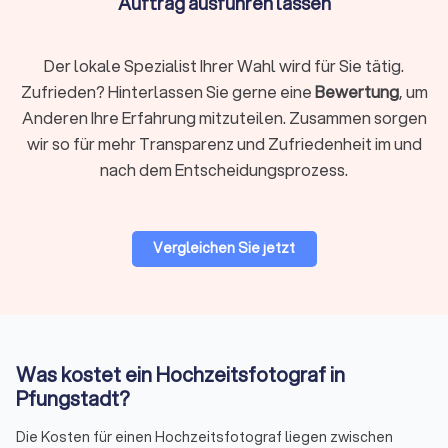
Auftrag ausführen lassen
1.600 € bis
Ganztags (10–12 Std.)
3.000+ €
Der lokale Spezialist Ihrer Wahl wird für Sie tätig.
Für eine detaillierte Übersicht besuchen Sie unsere Seite zu
Zufrieden? Hinterlassen Sie gerne eine
Bewertung
, um
den
Kosten eines Fotografens für Ihre Hochzeit
. Wenn Sie
spezifische Preise suchen, ist es ratsam, Angebote von
Anderen Ihre Erfahrung mitzuteilen. Zusammen sorgen
mehreren Fotografen anzufordern und zu vergleichen.
wir so für mehr Transparenz und Zufriedenheit im und
Trustlocal macht das einfach.
nach dem Entscheidungsprozess.
Was ist meist drin?
Vergleichen Sie jetzt
Die Fotografie vor Ort sowie die professionelle Bearbeitung
ausgewählter Bilder formen die Basis des Paketpreises.
Enthalten im Preis sind oft Vorbereitungsarbeit wie ein
Vorgespräch und die Erstellung eines Zeitplans.
Lieferungsoptionen wie eine Online-Galerie, hochauflösende
Downloads und persönliche Nutzungsrechte sollten Sie mit
Was kostet ein Hochzeitsfotograf in
dem Fotografen besprechen.
Pfungstadt?
Die Kosten für einen Hochzeitsfotograf liegen zwischen