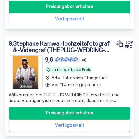
der Hessischen Bergstraße, spezialisiert auf exklusive
Preisangebot erhalten
Hochzeiten und zeitlose Bildwelten mit künstlerischem
Anspruch. Für uns ist eine Hochzeit ke
Verfügbarkeit
9
.
Stephane Kamwa Hochzeitsfotograf
TOP
PRO
& -Videograf (THEPLUG-WEDDING-
EVENTS-PORTRAIT)
9,6
(104)
Immer der beste Preis
local_offer
Arbeitsbereich Pfungstadt
place
Vor 11 Jahren gegründet
timelapse
Willkommen bei THE PLUG WEDDING! Liebe Braut und
lieber Bräutigam, ich freue mich sehr, dass ihr mich
gefunden habt und eure Wahl als Bild- und
Videoredakteur auf mich gefallen ist. Ich bin ein
Preisangebot erhalten
leidenschaftlicher "Story Teller" mit mehr als 8 Jahren
Erfahrung in Hochzeitsfoto- und Videografie i
Verfügbarkeit