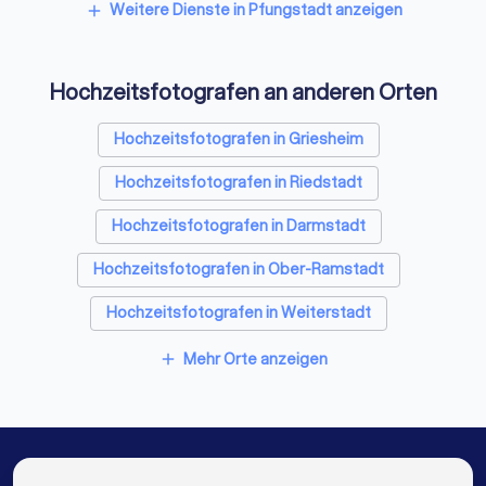
Sicherheitsdienste in Pfungstadt
Weitere Dienste in Pfungstadt anzeigen
add
Top-10-Kriterien:
objektiver Score (8.7/10) basierend auf
10,110 Bewertungen, Qualifikationen und Profil-
Freie Redner in Pfungstadt
Vollständigkeit
Einfacher Start:
Anforderungen beschreiben,
drei bis vier
Hochzeitsfotografen an anderen Orten
Angebote
erhalten, fair vergleichen
Hochzeitsfotografen in Griesheim
Hochzeitsfotografen in Riedstadt
Hochzeitsfotografen in Darmstadt
Hochzeitsfotografen in Ober-Ramstadt
Hochzeitsfotografen in Weiterstadt
Hochzeitsfotografen in Büttelborn
Mehr Orte anzeigen
add
Hochzeitsfotografen in Bensheim
Hochzeitsfotografen in Groß-Gerau