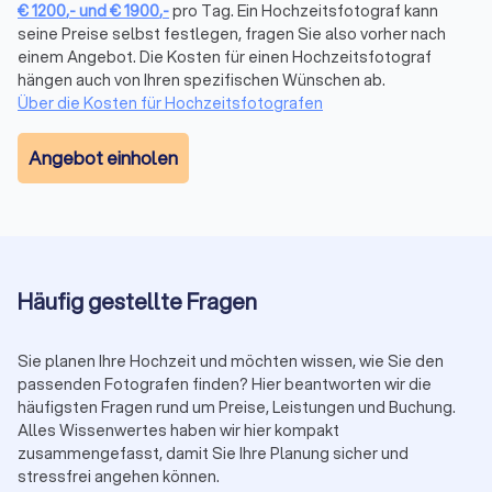
Extras & Gebühren (angebotabhängig)
€
1200
,-
und
€
1900
,-
pro Tag. Ein Hochzeitsfotograf kann
Zweiter Fotograf:
50 € bis 100 € pro Stunde
seine Preise selbst festlegen, fragen Sie also vorher nach
Zusatzstunden über Paketvereinbarung:
100 € bis 200 €
einem Angebot. Die Kosten für einen Hochzeitsfotograf
pro Stunde
hängen auch von Ihren spezifischen Wünschen ab.
Drohne (erlaubnisabhängig):
100 € bis 300 €
Über die Kosten für Hochzeitsfotografen
Album/Prints:
ab 200 €
Express-Lieferung:
ca. 150 €
Angebot einholen
Reisekosten außerhalb Pfungstadt:
i. d. R. 0,50 € bis 1 €
pro km
Anzahlung:
häufig 20–30 % zur Terminfixierung
Vergleichen Sie kostenlos bis zu vier Angebote auf
Trustlocal. Achten Sie auf
Leistung, Bildanzahl, Lieferzeit,
Rechte, Reisekosten
und
Vertragskonditionen
.
Häufig gestellte Fragen
Saison-Hinweis: Mai–September ist Peak-Season.
Samstage werden schnell ausgebucht und Zuschläge von
Sie planen Ihre Hochzeit und möchten wissen, wie Sie den
10–20 % sind möglich. Frühzeitig anfragen.
passenden Fotografen finden? Hier beantworten wir die
häufigsten Fragen rund um Preise, Leistungen und Buchung.
Alles Wissenwertes haben wir hier kompakt
zusammengefasst, damit Sie Ihre Planung sicher und
So arbeitet ein Hochzeitsfotograf: vor,
stressfrei angehen können.
während, nach dem Tag