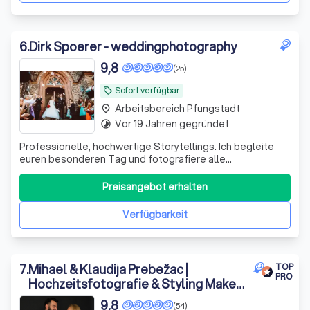
6
.
Dirk Spoerer - weddingphotography
9,8
(25)
Sofort verfügbar
local_offer
Arbeitsbereich Pfungstadt
place
Vor 19 Jahren gegründet
timelapse
Professionelle, hochwertige Storytellings. Ich begleite
euren besonderen Tag und fotografiere alle
unwiederbringlichen Momente!
Preisangebot erhalten
Verfügbarkeit
7
.
Mihael & Klaudija Prebežac |
TOP
PRO
Hochzeitsfotografie & Styling Make-
up Artist
9,8
(54)