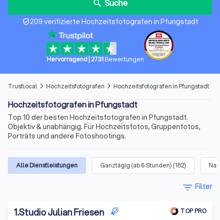
Suche
search
209 verifizierte Hochzeitsfotografen in Pfungstadt
verified_user
Hervorragend
|
2731
Bewertungen
Trustlocal
Hochzeitsfotografen
Hochzeitsfotografen in Pfungstadt
arrow_forward_ios
arrow_forward_ios
Hochzeitsfotografen in Pfungstadt
Top 10 der besten Hochzeitsfotografen in Pfungstadt.
Objektiv & unabhängig. Für Hochzeitsfotos, Gruppenfotos,
Porträts und andere Fotoshootings.
Alle Dienstleistungen
Ganztägig (ab 6 Stunden)
(
182
)
Nac
filter_list
Filter
1
.
Studio Julian Friesen
TOP PRO