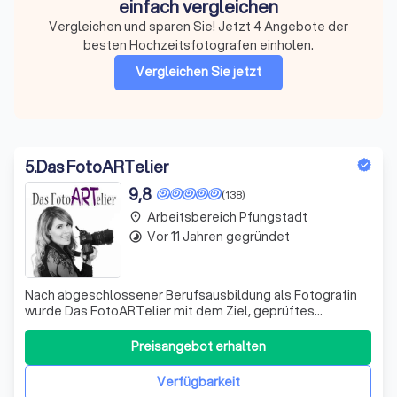
einfach vergleichen
Vergleichen und sparen Sie! Jetzt 4 Angebote der
besten Hochzeitsfotografen einholen.
Vergleichen Sie jetzt
5
.
Das FotoARTelier
9,8
(138)
Arbeitsbereich Pfungstadt
place
Vor 11 Jahren gegründet
timelapse
Nach abgeschlossener Berufsausbildung als Fotografin
wurde Das FotoARTelier mit dem Ziel, geprüftes
Fachwissen mit persönlicher Leidenschaft zu vereinen, im
Jahr 2014 gegründet. Auf Rund 90 Quadratmetern stellen
Preisangebot erhalten
wir unzählige Hintergrunde, Requisiten und Accessoires
bereit, um Ihre Wünsche verwirkl
Verfügbarkeit