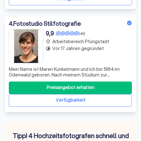
4
.
Fotostudio Stilfotografie
9,9
(45)
Arbeitsbereich Pfungstadt
place
Vor 17 Jahren gegründet
timelapse
Mein Name ist Maren Kunkelmann und ich bin 1984 im
Odenwald geboren. Nach meinem Studium zur
Kommunikations- und Fotodesignerin in Esslingen am
Neckar habe ich zunächst Berufserfahrung bei zwei
Preisangebot erhalten
Werbeagenturen im Stuttgarter Raum gesammelt. Im
Sommer 2009 zog ich zurück in meine Heimat, den
Verfügbarkeit
Odenwald
Tipp! 4 Hochzeitsfotografen schnell und