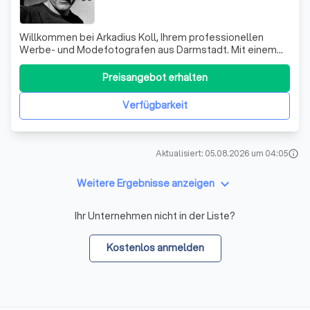
Willkommen bei Arkadius Koll, Ihrem professionellen
Werbe- und Modefotografen aus Darmstadt. Mit einem
eigenen Studio in der Nähe von Frankfurt, erweitern wir
kontinuierlich das Spektrum unserer Fotokunst und
Preisangebot erhalten
überzeugen durch anerkannte innovative Kreativität. Als
Porträt-, Mode- und Werbefotograf s
Verfügbarkeit
Aktualisiert: 05.08.2026 um 04:05
info
keyboard_arrow_down
Weitere Ergebnisse anzeigen
Ihr Unternehmen nicht in der Liste?
Kostenlos anmelden