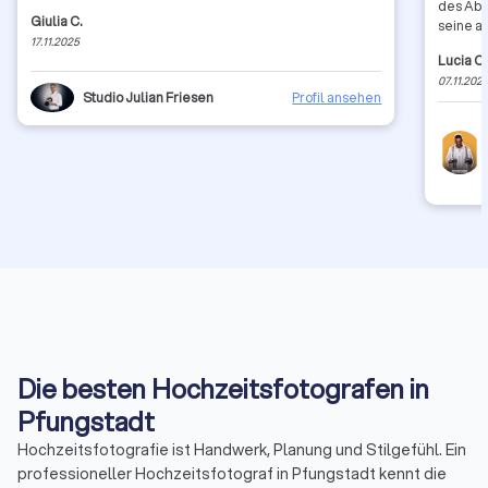
des Abe
Giulia C.
seine a
17.11.2025
super. 
Lucia C
herzlich
07.11.202
Studio Julian Friesen
Profil ansehen
Die besten Hochzeitsfotografen in
Pfungstadt
Hochzeitsfotografie ist Handwerk, Planung und Stilgefühl. Ein
professioneller Hochzeitsfotograf in Pfungstadt kennt die