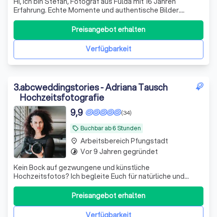
Hi, ich bin Stefan, Fotograf aus Fulda mit 16 Jahren
Erfahrung. Echte Momente und authentische Bilder.
Fahrtkosten immer inklusive! Und das Beste: Deine Bilder
erhältst Du in maximal 10 Tagen.
Preisangebot erhalten
Verfügbarkeit
3
.
abcweddingstories - Adriana Tausch
Hochzeitsfotografie
9,9
(34)
Buchbar ab 6 Stunden
local_offer
Arbeitsbereich Pfungstadt
place
Vor 9 Jahren gegründet
timelapse
Kein Bock auf gezwungene und künstliche
Hochzeitsfotos? Ich begleite Euch für natürliche und
echte Aufnahmen - entspannt und locker!
Preisangebot erhalten
Verfügbarkeit