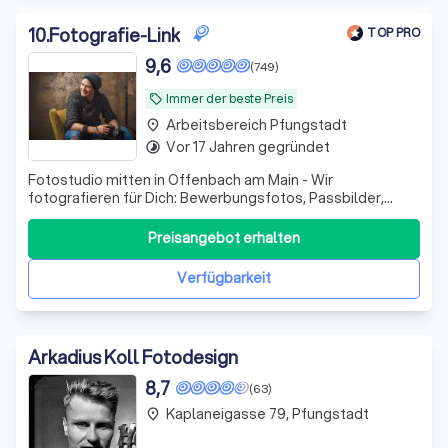
10
.
Fotografie-Link
TOP PRO
9,6
(749)
Immer der beste Preis
local_offer
Arbeitsbereich Pfungstadt
place
Vor 17 Jahren gegründet
timelapse
Fotostudio mitten in Offenbach am Main - Wir
fotografieren für Dich: Bewerbungsfotos, Passbilder,
Familienaufnahmen, Schwangerschaftsbilder, begleiten
Hochzeiten, Businessportraits und viel mehr.
Preisangebot erhalten
Verfügbarkeit
Arkadius Koll Fotodesign
8,7
(63)
Kaplaneigasse 79, Pfungstadt
place