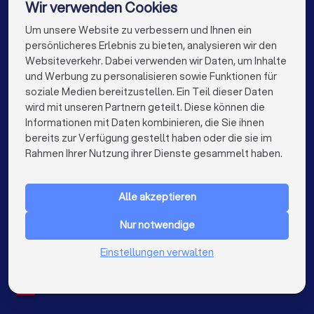
Hochzeitsfotografen in Reinheim
Wir verwenden Cookies
Hochzeitsfotografen in Lorsch
Um unsere Website zu verbessern und Ihnen ein
Die besten Hochzeitsfotografen für Sie
persönlicheres Erlebnis zu bieten, analysieren wir den
Hochzeitsfotografen in Berlin
Websiteverkehr. Dabei verwenden wir Daten, um Inhalte
info@trustlocal.de
und Werbung zu personalisieren sowie Funktionen für
Hochzeitsfotografen in Hamburg
soziale Medien bereitzustellen. Ein Teil dieser Daten
wird mit unseren Partnern geteilt. Diese können die
Hochzeitsfotografen in München
Informationen mit Daten kombinieren, die Sie ihnen
bereits zur Verfügung gestellt haben oder die sie im
Hochzeitsfotografen in Köln
keyboard_arrow_down
FÜR PRIVATPERSONEN
Rahmen Ihrer Nutzung ihrer Dienste gesammelt haben.
Hochzeitsfotografen in Frankfurt am Main
keyboard_arrow_down
FÜR FIRMEN
Hochzeitsfotografen in Stuttgart
Alle akzeptieren
keyboard_arrow_down
ÜBER TRUSTLOCAL
Hochzeitsfotografen in Düsseldorf
Nur notwendige
LAND
Niederlande
Einstellungen verwalten
Hochzeitsfotografen in Dortmund
Belgien
Deutschland
Hochzeitsfotografen in Essen
Spanien
Hochzeitsfotografen in Bremen