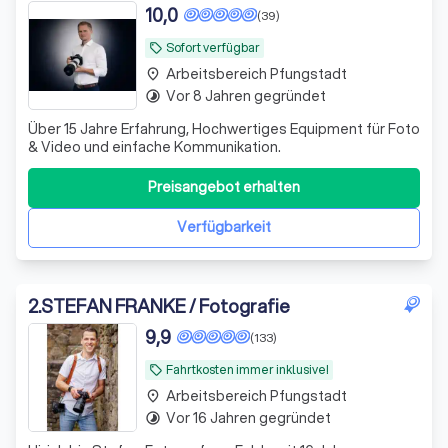
10,0
(39)
Sofort verfügbar
local_offer
Arbeitsbereich Pfungstadt
place
Vor 8 Jahren gegründet
timelapse
Über 15 Jahre Erfahrung, Hochwertiges Equipment für Foto
& Video und einfache Kommunikation.
Preisangebot erhalten
Verfügbarkeit
2
.
STEFAN FRANKE / Fotografie
9,9
(133)
Fahrtkosten immer inklusive!
local_offer
Arbeitsbereich Pfungstadt
place
Vor 16 Jahren gegründet
timelapse