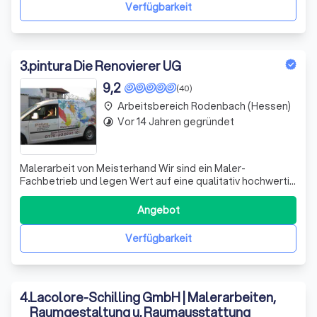
Schimmelbekämpfung mit innovativen Lösungen w
Verfügbarkeit
3
.
pintura Die Renovierer UG
9,2
(40)
Arbeitsbereich Rodenbach (Hessen)
place
Vor 14 Jahren gegründet
timelapse
Malerarbeit von Meisterhand Wir sind ein Maler-
Fachbetrieb und legen Wert auf eine qualitativ hochwertig
ausgeführte Arbeit. Herr Jörg Wolny steht Ihnen als
technischer Betriebsleiter und Malermeister mit mehr als
Angebot
30 Jahren Berufserfahrung für alle Fragen rund um
Renovierung, Sanierung, Dämmun
Verfügbarkeit
4
.
Lacolore-Schilling GmbH | Malerarbeiten,
Raumgestaltung u. Raumausstattung