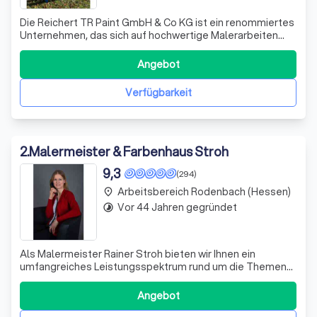
Die Reichert TR Paint GmbH & Co KG ist ein renommiertes
Unternehmen, das sich auf hochwertige Malerarbeiten
spezialisiert hat. Unter der Leitung von Thomas Reichert
setzen wir auf Qualität und Professionalität. Unser
Angebot
engagiertes Team ist stets bemüht, die Wünsche unserer
Kunden zu erfüllen und überz
Verfügbarkeit
2
.
Malermeister & Farbenhaus Stroh
9,3
(294)
Arbeitsbereich Rodenbach (Hessen)
place
Vor 44 Jahren gegründet
timelapse
Als Malermeister Rainer Stroh bieten wir Ihnen ein
umfangreiches Leistungsspektrum rund um die Themen
Malerei, Renovierung und Innenausstattung. Unser
Angebot reicht von der klassischen Malerarbeit über
Angebot
dekorative Lasur- und Spachteltechniken bis hin zur