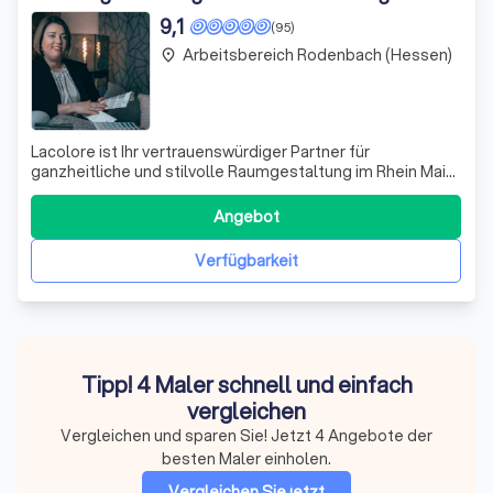
9,1
(95)
Arbeitsbereich Rodenbach (Hessen)
place
Lacolore ist Ihr vertrauenswürdiger Partner für
ganzheitliche und stilvolle Raumgestaltung im Rhein Main
Gebiet. Als Spezialisten für meisterhafte Malerarbeiten,
umfassende Renovierungen und Sanierungen,
Angebot
Raumausstattung, Badsanierung und innovative
Gebäudetechnik, gestalten und renovieren wir Ihre R
Verfügbarkeit
Tipp! 4 Maler schnell und einfach
vergleichen
Vergleichen und sparen Sie! Jetzt 4 Angebote der
besten Maler einholen.
Vergleichen Sie jetzt