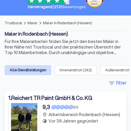
Hervorragend
|
2721
Bewertungen
Trustlocal
Maler
Maler in Rodenbach (Hessen)
arrow_forward_ios
arrow_forward_ios
Maler in Rodenbach (Hessen)
Für Ihre Malerarbeiten finden Sie jetzt den besten Maler in
Ihrer Nähe mit Trustlocal und der praktischen Übersicht der
Top 10 Malerbetriebe. Durch unabhängige und objektive
Bewertungen von echten Kunden erhalten Sie vielfältige
Informationen schon vor der ersten Kontaktaufnahme. Maler
in Rodenbach (Hessen) gibt es viele. Doch die Anforderungen
Alle Dienstleistungen
Innenanstrich
(
242
)
Außenanstrich
können abweichen. So informieren wir Sie auch über
Spezialisierungen der Anbieter, die in übersichtlichen Profilen
filter_list
Filter
ihre Expertise zu Malerarbeiten in Innen- und Außenbereichen
oder Spezialaufträge als Maler und Lackierer in Rodenbach
(Hessen) und Umgebung präsentieren.
1
.
Reichert TR Paint GmbH & Co. KG
9,3
(51)
Arbeitsbereich Rodenbach (Hessen)
place
Vor 39 Jahren gegründet
timelapse