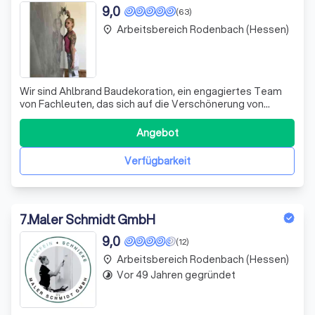
9,0
(63)
Arbeitsbereich Rodenbach (Hessen)
place
Wir sind Ahlbrand Baudekoration, ein engagiertes Team
von Fachleuten, das sich auf die Verschönerung von
Gebäuden spezialisiert hat. Mit unserer Expertise und
Leidenschaft für das Handwerk verwandeln wir jeden
Angebot
Raum in ein Kunstwerk. Unsere Arbeit ist geprägt von
Kreativität, Präzision und einem tief
Verfügbarkeit
7
.
Maler Schmidt GmbH
9,0
(12)
Arbeitsbereich Rodenbach (Hessen)
place
Vor 49 Jahren gegründet
timelapse