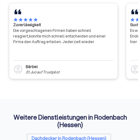
star
star
star
star
star
star
sta
Zuverlässigkeit
Suche
Die vorgeschlagenen Firmen haben schnell
Es wa
reagiert,konnte mich schnell entscheiden und einer
Ende 
Firma den Auftrag erteilen. Jederzeit wieder
hier 
Bärbel
account_circle
account_circl
31. Juli
auf
Trustpilot
Weitere Dienstleistungen in Rodenbach
(Hessen)
Dachdecker in Rodenbach (Hessen)