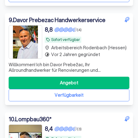
9
.
Davor Prebezac Handwerkerservice
8,8
(4)
Sofort verfügbar
local_offer
Arbeitsbereich Rodenbach (Hessen)
place
Vor 2 Jahren gegründet
timelapse
Willkommen! Ich bin Davor Prebežac, Ihr
Allroundhandwerker für Renovierungen und
Montagearbeiten. Mit Erfahrung und Expertise mache ich
Ihr Zuhause schöner und funktionaler. Kontaktieren Sie
Angebot
mich!
Verfügbarkeit
10
.
Lompbau360°
8,4
(3)