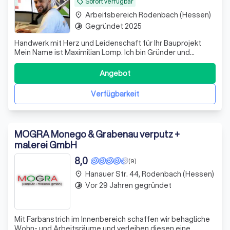
Sofort verfügbar
local_offer
Arbeitsbereich Rodenbach (Hessen)
place
Gegründet 2025
timelapse
Handwerk mit Herz und Leidenschaft für Ihr Bauprojekt
Mein Name ist Maximilian Lomp. Ich bin Gründer und
Inhaber von LompBau360. Ich bin gelernter Maler und
Lackierer und arbeite seit über 8 Jahren auf dem Bau. In
Angebot
dieser Zeit habe ich viel Erfahrung gesammelt – und
gemerkt: Das Handwerk ist meine
Verfügbarkeit
MOGRA Monego & Grabenau verputz +
malerei GmbH
8,0
(9)
Hanauer Str. 44, Rodenbach (Hessen)
place
Vor 29 Jahren gegründet
timelapse
Mit Farbanstrich im Innenbereich schaffen wir behagliche
Wohn- und Arbeitsräume und verleihen diesen eine