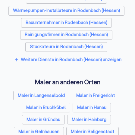
Wärmepumpen-Installateure in Rodenbach (Hessen)
Bauunternehmer in Rodenbach (Hessen)
Reinigungsfirmen in Rodenbach (Hessen)
Stuckateure in Rodenbach (Hessen)
Spezialisten für Dämmung in Rodenbach (Hessen)
Weitere Dienste in Rodenbach (Hessen) anzeigen
add
Umzugsunternehmen in Rodenbach (Hessen)
Maler an anderen Orten
Kammerjäger in Rodenbach (Hessen)
Sicherheitstechniker in Rodenbach (Hessen)
Maler in Langenselbold
Maler in Freigericht
Trockenbauer in Rodenbach (Hessen)
Maler in Bruchköbel
Maler in Hanau
Sanitärinstallateure in Rodenbach (Hessen)
Maler in Gründau
Maler in Hainburg
Fliesenleger in Rodenbach (Hessen)
Maler in Gelnhausen
Maler in Seligenstadt