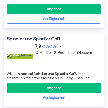
individuelle Note. Große Bedeutung gewinnen wieder alte
traditionelle Maltechniken. Ob Lack-, Spachtel- oder
Angebot
Lasurtechniken. Wir sorgen für Ihr Wohlbefinden und
verarbeiten auf Wunsch reine Na
Verfügbarkeit
Spindler und Spindler GbR
7,9
(5)
Am Dorf 3, Rodenbach (Hessen)
place
Willkommen bei Spindler und Spindler GbR, Ihren
erfahrenen Malermeistern im Main-Kinzig-Kreis und
Umgebung. Als Innungsfachbetrieb im Maler- und
Lackiererhandwerk bieten wir Ihnen ein breites Spektrum
Angebot
an Dienstleistungen an. Von der Wand- und
Fassadengestaltung über Lackierarbeiten bis hin zu
Verfügbarkeit
Bodenb