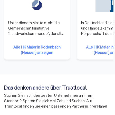
Unter diesem Motto steht die
In Deutschland sind 
Gemeinschaftsinitiative
und Handelskamme
“handwerkskammer.de”, der alle
Körperschaft des ö
53 Handwerkskammern
Rechts. Zu ihnen g
angehören. Sie repräsentieren
Unternehmen einer 
Alle HK Maler in Rodenbach
Alle IHK Maler i
damit das gesamte Handwerk in
Gewerbetreibende
(Hessen) anzeigen
(Hessen) an
der Bundesrepublik Deutschland.
Unternehmen mit 
Die Mitglieder haben sich darauf
reiner Handwerksu
verständigt, ihre Ressourcen zu
Landwirtschaften u
bündeln und neue Formen der
Freiberufler (die nic
Zusammenarbeit zu erproben.
Handelsregister ei
Auf diese Weise soll die Arbeit
sind) gehören ihne
Das denken andere über Trustlocal
der Handwerkskammern
an.
effizienter und effektiver
Suchen Sie nach den besten Unternehmen an Ihrem
werden.
Standort? Sparen Sie sich viel Zeit und Suchen. Auf
Trustlocal finden Sie einen passenden Partner in Ihrer Nähe!