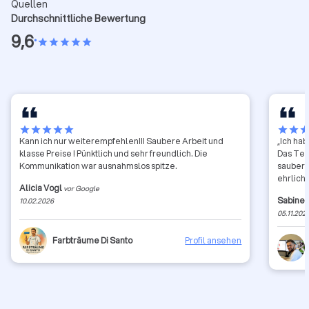
Quellen
Durchschnittliche Bewertung
9,6
•
star
star
star
star
star
star
star
star
star
star
star
star
sta
Kann ich nur weiterempfehlen!!! Saubere Arbeit und
„Ich ha
klasse Preise ! Pünktlich und sehr freundlich. Die
Das Tea
Kommunikation war ausnahmslos spitze.
sauber 
ehrlich
Alicia Vogl
vor Google
Sabine 
10.02.2026
05.11.202
Farbträume Di Santo
Profil ansehen