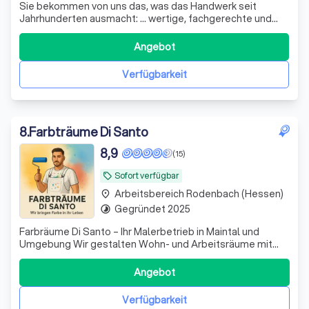
Sie bekommen von uns das, was das Handwerk seit
Jahrhunderten ausmacht: … wertige, fachgerechte und
saubere Arbeit. Wir werden mit Farben, Putzen und
Spachtelmasse Ihren Wohn(t)raum verwirklichen.
Angebot
Verfügbarkeit
8
.
Farbträume Di Santo
8,9
(15)
Sofort verfügbar
local_offer
Arbeitsbereich Rodenbach (Hessen)
place
Gegründet 2025
timelapse
Farbräume Di Santo – Ihr Malerbetrieb in Maintal und
Umgebung Wir gestalten Wohn- und Arbeitsräume mit
Leidenschaft, Präzision und Sinn für Farbe. Ob Innen- oder
Außenanstriche, Lackierarbeiten, Tapezierarbeiten oder
Angebot
kreative Wandgestaltung – wir verbinden traditionelle
Handwerkskunst mit modernen T
Verfügbarkeit