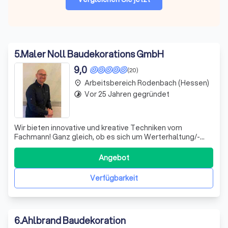
5
.
Maler Noll Baudekorations GmbH
9,0
(20)
Arbeitsbereich Rodenbach (Hessen)
place
Vor 25 Jahren gegründet
timelapse
Wir bieten innovative und kreative Techniken vom
Fachmann! Ganz gleich, ob es sich um Werterhaltung/-
steigerung, Verschönerung oder Veränderung handelt, wir
bieten unseren Kunden gezielte Lösungsvorschläge und
Angebot
kompetente Beratung.
Verfügbarkeit
6
.
Ahlbrand Baudekoration