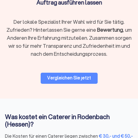
Auftrag ausführen lassen
oder klassische Grillbuffets mit Bratwurst, Steaks,
Grillgemüse, Brot, Saucen sowie vegetarische und vegane
Alternativen. Viele Anbieter in Rodenbach (Hessen) bieten
Der lokale Spezialist Ihrer Wahl wird für Sie tätig.
auch Wintergrillen und Indoor-BBQ an.
Zufrieden? Hinterlassen Sie gerne eine
Bewertung
, um
Anderen Ihre Erfahrung mitzuteilen. Zusammen sorgen
wir so für mehr Transparenz und Zufriedenheit im und
Frühstück / Brunch
nach dem Entscheidungsprozess.
Frühstücks- und Brunch-Catering kombiniert süße und
herzhafte Speisen für den Vormittag oder frühen Mittag.
Typisch sind frische Brötchen, Croissants, Aufschnitt, Käse,
Rührei, Müsli, Obst, Säfte und Kaffee. Perfekt für
Vergleichen Sie jetzt
Geschäftsfrühstücke, Familienfeiern am Wochenende oder
entspannte Team-Events.
Mittagessen Caterer
Was kostet ein Caterer in Rodenbach
Mittagessen-Catering bietet warme und kalte Speisen für die
Mittagszeit. Oft als Buffet oder in Lunch-Boxen serviert,
(Hessen)?
umfasst es Hauptgerichte, Beilagen, Salate und Desserts.
Die Kosten für einen Caterer liegen zwischen
€
30
,-
und
€
50
,-
Besonders gefragt für Business-Meetings, Konferenzen,