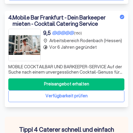
4
.
Mobile Bar Frankfurt - Dein Barkeeper
mieten - Cocktail Catering Service
9,5
(150)
Arbeitsbereich Rodenbach (Hessen)
place
Vor 6 Jahren gegründet
timelapse
MOBILE COCKTAILBAR UND BARKEEPER-SERVICE Auf der
Suche nach einem unvergesslichen Cocktail-Genuss für
deine Veranstaltung? Entdecke unseren mobilen
Cocktail-Catering-Service aus Frankfurt und Umgebung!
Preisangebot erhalten
Unsere mobile Bar verspricht nicht nur exzellente Drinks
überall in Deutschland, sondern auch eine
Verfügbarkeit prüfen
Tipp! 4 Caterer schnell und einfach