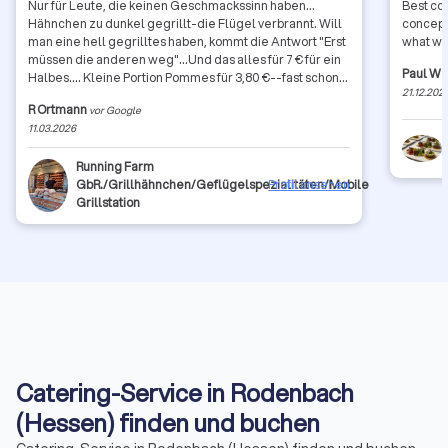
Nur für Leute, die keinen Geschmackssinn haben...
Best coo
Hähnchen zu dunkel gegrillt-die Flügel verbrannt. Will
concept 
man eine hell gegrilltes haben, kommt die Antwort "Erst
what we
müssen die anderen weg"...Und das alles für 7 € für ein
Paul W
Halbes.... Kleine Portion Pommes für 3,80 €--fast schon
21.12.202
Wucher... GottseiDank gibt es noch andere Anbieter
R Ortmann
vor Google
11.03.2026
Running Farm
GbR./Grillhähnchen/Geflügelspezialitäten/Mobile
Profil ansehen
Grillstation
Catering-Service in Rodenbach
(Hessen) finden und buchen