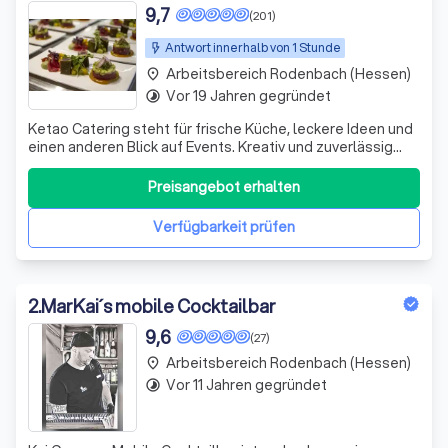
9,7
(201)
Antwort innerhalb von 1 Stunde
Arbeitsbereich Rodenbach (Hessen)
place
Vor 19 Jahren gegründet
timelapse
Ketao Catering steht für frische Küche, leckere Ideen und
einen anderen Blick auf Events. Kreativ und zuverlässig
bringen wir Genuss auf den Punkt – individuell, nachhaltig
und mit Liebe gemacht.
Preisangebot erhalten
Verfügbarkeit prüfen
2
.
MarKai´s mobile Cocktailbar
9,6
(27)
Arbeitsbereich Rodenbach (Hessen)
place
Vor 11 Jahren gegründet
timelapse