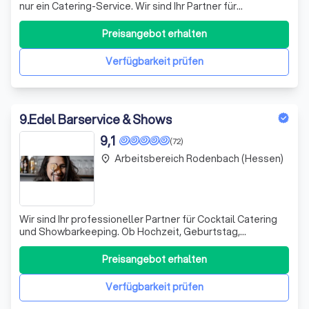
nur ein Catering-Service. Wir sind Ihr Partner für
unvergessliche Erlebnisse und Momente. Mit kreativem
Perfektionismus, professionellem Know-How und
Preisangebot erhalten
höchster Qualität stellen wir Sie als Kunden in den
Mittelpunkt. Unsere Leidenschaft ist es, Gäst
Verfügbarkeit prüfen
9
.
Edel Barservice & Shows
9,1
(72)
Arbeitsbereich Rodenbach (Hessen)
place
Wir sind Ihr professioneller Partner für Cocktail Catering
und Showbarkeeping. Ob Hochzeit, Geburtstag,
Firmenevent oder Messe - wir sorgen für das perfekte
Cocktail-Erlebnis. Mit unserer mobilen Bar kommen wir
Preisangebot erhalten
direkt zu Ihrem Event und bieten Ihnen und Ihren Gästen
erstklassige Cocktails und einen
Verfügbarkeit prüfen