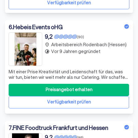
die Woche über an verschiedene
Verfügbarkeit prüfen
6
.
Hebeis Events oHG
9,2
(90)
Arbeitsbereich Rodenbach (Hessen)
place
Vor 9 Jahren gegründet
timelapse
Mit einer Prise Kreativität und Leidenschaft für das, was
wir tun, bieten wir weit mehr als nur Catering. Wir schaffen
unvergessliche Momente, verbinden Menschen und
hinterlassen wunderbare Erinnerungen. Unser Angebot
Preisangebot erhalten
reicht von Kaffee-Catering mit mobiler Kaffeebar und
internationalen Snacks bis hi
Verfügbarkeit prüfen
7
.
FINE Foodtruck Frankfurt und Hessen
9,2
(95)