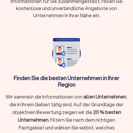
Informationen für Sie zusammengestellt. Holen Sie
Aufbau können extra berechnet werden
kostenlose und unverbindliche Angebote von
Servicemodelle:
Partyservice (nur Essen) oder
Unternehmen in Ihrer Nähe ein.
Vollservice (mit Personal, Equipment und
Planung)
Buchungsvorlauf:
Kurzfristige Anfragen ab 48
Stunden möglich, größere Events brauchen 6-12
Wochen Vorbereitung
Trustlocal hilft:
Filtern Sie nach Küche und Anlass,
vergleichen Sie bis zu vier Angebote kostenlos
und buchen Sie direkt
Finden Sie die besten Unternehmen in Ihrer
Region
Wir sammeln die Informationen von
allen Unternehmen
,
Welche Catering-Varianten können Sie
die in Ihrem Gebiet tätig sind. Auf der Grundlage der
buchen?
objektiven Bewertung zeigen wir die
20 % besten
Die Auswahl an verfügbaren Optionen in Rodenbach (Hessen)
Unternehmen
. Filtern Sie nach dem richtigen
ist groß. Hier erhalten Sie einen Überblick über zentrale
Fachgebiet und wählen Sie selbst, welches
Varianten.