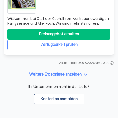
Willkommen bei Olaf der Koch, Ihrem vertrauenswürdigen
Partyservice und Mietkoch. Wir sind mehr als nur ein
Catering-Service. Wir sind Ihr Partner, wenn es um die
Erfüllung Ihrer kulinarischen Wünsche geht. Ob Sie
Preisangebot erhalten
Servicepersonal, Geschirr, Gläser, Besteck oder Hilfe bei
der Tischdekoration benötige
Verfügbarkeit prüfen
Aktualisiert: 05.08.2026 um 00:39
info
keyboard_arrow_down
Weitere Ergebnisse anzeigen
Ihr Unternehmen nicht in der Liste?
Kostenlos anmelden