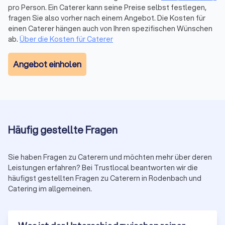
pro Person. Ein Caterer kann seine Preise selbst festlegen,
Workshops oder regelmäßige Mitarbeiterversorgung.
fragen Sie also vorher nach einem Angebot. Die Kosten für
einen Caterer hängen auch von Ihren spezifischen Wünschen
ab.
Über die Kosten für Caterer
Foodtruck
Foodtrucks bringen mobile Küche direkt auf Ihr Event. Von
Angebot einholen
frischer Pizza aus dem Holzofen über Burger und Döner bis
hin zu Bowls oder Tacos wird vieles direkt vor Ort zubereitet.
Foodtrucks sorgen für eine lockere, interaktive Atmosphäre.
Optimal für größere private Feiern, Firmenfeste oder
Festivals.
Häufig gestellte Fragen
Vegane und vegetarische Angebote
Immer mehr Anbieter in Rodenbach (Hessen) bieten
Sie haben Fragen zu Caterern und möchten mehr über deren
ausschließlich pflanzliche oder vegetarische Menüs an. Von
Leistungen erfahren? Bei Trustlocal beantworten wir die
Buddha Bowls, Salaten oder Wraps über Burger und Pasta bis
häufigst gestellten Fragen zu Caterern in Rodenbach und
Catering im allgemeinen.
zu veganen Desserts. Diese Variante ist sehr gefragt bei
nachhaltigen Firmenevents, Yoga-Retreats oder modernen
Hochzeiten.