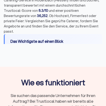
Catering-Service in Rodenbach (Hessen) finden und buchen,
transparent bewertet mit einem durchschnittlichen
Trustlocal-Score von
8.3/10
und einer positiven
Bewertungsrate von
36,252
. Ob Hochzeit, Firmenfest oder
private Feier: Vergleichen Sie geprüfte Caterer, fordern Sie
Angebote an und finden Sie den Service, der zu Ihrem Event
passt.
Das Wichtigste auf einen Blick
Catering-Optionen in Rodenbach (Hessen):
Buffet, Dinner mit Tischservice, Fingerfood &
Snacks, BBQ, Frühstück/Brunch, Mittagessen,
Foodtrucks, vegane und vegetarische Angebote,
Getränke & Cocktails
Wie es funktioniert
Preise:
Von 8 Euro pro Person für kalte Platten
bis 150 Euro für gehobene Menüs, Foodtrucks ab
700 Euro pauschal
Sie suchen das passende Unternehmen für Ihren
Zusatzkosten:
Servicepersonal (20-40
Auftrag? Bei Trustlocal haben wir bereits alle
Euro/Stunde), Geschirr, Ausstattung, Anfahrt und