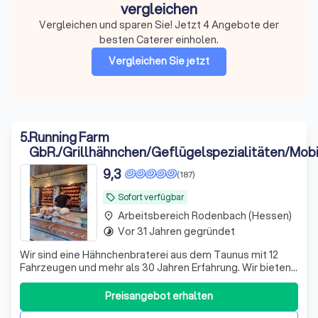
vergleichen
Vergleichen und sparen Sie! Jetzt 4 Angebote der
besten Caterer einholen.
Vergleichen Sie jetzt
5
.
Running Farm
GbR./Grillhähnchen/Geflügelspezialitäten/Mobi
Grillstation
9,3
(187)
Sofort verfügbar
local_offer
Arbeitsbereich Rodenbach (Hessen)
place
Vor 31 Jahren gegründet
timelapse
Wir sind eine Hähnchenbraterei aus dem Taunus mit 12
Fahrzeugen und mehr als 30 Jahren Erfahrung. Wir bieten
Catering für Hochzeiten, - türkische Hochzeiten,
Geschäftseröffnungen, Geburtstage, Vereinsfeiern, priv.
Preisangebot erhalten
Events, Firmen Events etc. an. Außerdem finden Sie uns