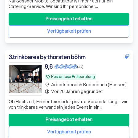
Kai Gessner Mobile Cocktailbar ist mehr als nur ein
Catering-Service. Wir sind Ihr persönlicher
Ansprechpartner für alle Fragen rund um das Thema
Cocktails. Bei uns sprechen Sie immer direkt mit dem
Preisangebot erhalten
Inhaber, Kai Gessner, um sicherzustellen, dass keine
Informationen verloren gehen und Ihr mobiles Coc
Verfügbarkeit prüfen
3
.
trinkbares by thorsten böhm
9,6
(47)
Kostenlose Erstberatung
local_offer
Arbeitsbereich Rodenbach (Hessen)
place
Vor 20 Jahren gegründet
timelapse
Ob Hochzeit, Firmenfeier oder private Veranstaltung – wir
von trinkbares verwandeln jedes Event in ein
unvergessliches Erlebnis. Mit unseren mobilen
Cocktailbars und erstklassigen Barkeepern bringen wir
Preisangebot erhalten
nicht nur Drinks, sondern auch eine Atmosphäre voller
Genuss und Freude direkt zu euch. Unsere Le
Verfügbarkeit prüfen