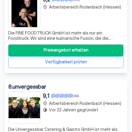
Arbeitsbereich Rodenbach (Hessen)
place
Die FINE FOODTRUCK GmbH ist mehr als nur ein
Foodtruck. Wir sind eine kulinarische Fusion, die die
traditionellen Küchen von Hessen und Schwaben in
einzigartige Geschmackskombinationen verwandelt. Mit
Preisangebot erhalten
Leidenschaft und Kreativität bringen wir diese köstlichen
Kreationen auf die Straße und direkt auf
Verfügbarkeit prüfen
8
.
unvergessbar
9,1
(39)
Arbeitsbereich Rodenbach (Hessen)
place
Vor 22 Jahren gegründet
timelapse
Die Unvergessbar Catering & Gastro GmbH ist mehr als