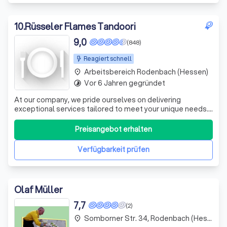
10
.
Rüsseler Flames Tandoori
9,0
(848)
Reagiert schnell
Arbeitsbereich Rodenbach (Hessen)
place
Vor 6 Jahren gegründet
timelapse
At our company, we pride ourselves on delivering
exceptional services tailored to meet your unique needs.
We understand that in today’s fast-paced world, having
reliable support is crucial. That’s why we focus on creating
Preisangebot erhalten
an engaging experience for our clients, ensuring that
every interaction is sea
Verfügbarkeit prüfen
Olaf Müller
7,7
(2)
Somborner Str. 34, Rodenbach (Hessen)
place