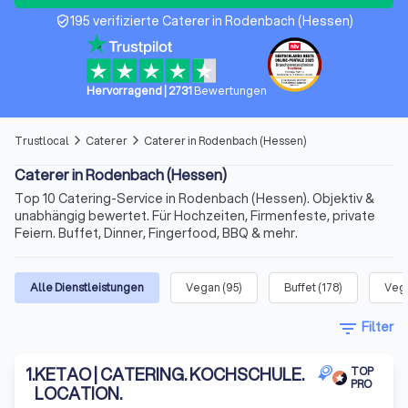
195 verifizierte Caterer in Rodenbach (Hessen)
verified_user
Hervorragend
|
2731
Bewertungen
Trustlocal
Caterer
Caterer in Rodenbach (Hessen)
arrow_forward_ios
arrow_forward_ios
Caterer in Rodenbach (Hessen)
Top 10 Catering-Service in Rodenbach (Hessen). Objektiv &
unabhängig bewertet. Für Hochzeiten, Firmenfeste, private
Feiern. Buffet, Dinner, Fingerfood, BBQ & mehr.
Alle Dienstleistungen
Vegan
(
95
)
Buffet
(
178
)
Vege
filter_list
Filter
1
.
KETAO | CATERING. KOCHSCHULE.
TOP
PRO
LOCATION.