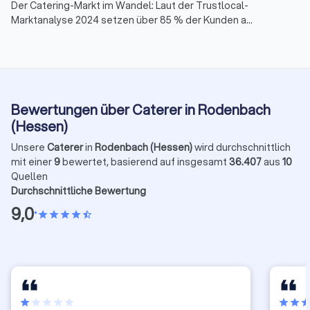
Der Catering-Markt im Wandel: Laut der Trustlocal-
Marktanalyse 2024 setzen über 85 % der Kunden auf
Lieferdienste statt Full-Service. Deutsche und
mediterrane Küche sind besonders gefragt, Buffets
bleiben Favorit. Für kleine und mittlere Unternehmen
wird eine clevere digitale Strategie immer wichtiger,
um Kunden zu erreichen und flexibel zu bleiben.
Bewertungen über Caterer in Rodenbach
(Hessen)
Unsere
Caterer
in
Rodenbach (Hessen)
wird durchschnittlich
mit einer
9
bewertet, basierend auf insgesamt
36.407
aus
10
Quellen
Durchschnittliche Bewertung
9,0
•
star
star
star
star
star_half
star
star
star
star
star
star
star
sta