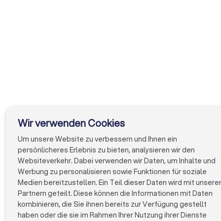
Leistungsangeboten
✓
Konsolidierte Bewertungen von echten Kunden
in einem übersichtlichen Score
✓
Transparente Preisinformationen ohne
versteckte Kosten
✓
Filterfunktionen für gezielte Suche nach
Catering-Art, Anlass und Budget
Wir verwenden Cookies
✓
Direkte Kontaktmöglichkeiten für
Um unsere Website zu verbessern und Ihnen ein
Beratungsgespräche und Terminvereinbarungen
persönlicheres Erlebnis zu bieten, analysieren wir den
Websiteverkehr. Dabei verwenden wir Daten, um Inhalte und
Werbung zu personalisieren sowie Funktionen für soziale
Medien bereitzustellen. Ein Teil dieser Daten wird mit unsere
Sie sparen Zeit, weil Sie bis zu vier Angebote gleichzeitig
Partnern geteilt. Diese können die Informationen mit Daten
anfordern können, ohne jeden Caterer einzeln kontaktieren zu
kombinieren, die Sie ihnen bereits zur Verfügung gestellt
müssen. Sie treffen bessere Entscheidungen, weil Sie
haben oder die sie im Rahmen Ihrer Nutzung ihrer Dienste
verschiedene Anbieter direkt vergleichen können. Und Sie