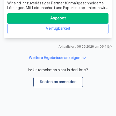
Wir sind Ihr zuverlässiger Partner für maßgeschneiderte
Lösungen. Mit Leidenschaft und Expertise optimieren wir
Ihre Projekte und steigern Ihre Effizienz. Lassen Sie uns
gemeinsam Ihre Vision verwirklichen! Fordern Sie noch
Angebot
heute ein kostenloses Angebot an und entdecken Sie, wie
wir Ihnen helfen kön
Verfügbarkeit
Aktualisiert: 08.08.2026 um 08:41
info
keyboard_arrow_down
Weitere Ergebnisse anzeigen
Ihr Unternehmen nicht in der Liste?
Kostenlos anmelden