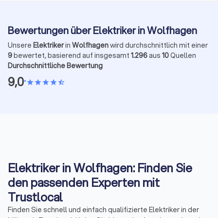
Bewertungen über Elektriker in Wolfhagen
Unsere
Elektriker
in
Wolfhagen
wird durchschnittlich mit einer
9
bewertet, basierend auf insgesamt
1.296
aus
10
Quellen
Durchschnittliche Bewertung
9,0
•
star
star
star
star
star_half
Elektriker in Wolfhagen: Finden Sie
den passenden Experten mit
Trustlocal
Finden Sie schnell und einfach qualifizierte Elektriker in der