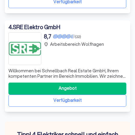
Verfügbarkeit
4
.
SRE Elektro GmbH
8,7
(22)
Arbeitsbereich Wolfhagen
place
Willkommen bei Schnellbach Real Estate GmbH, Ihrem
kompetenten Partner im Bereich Immobilien. Wir zeichnen
uns durch unsere umfassende Expertise und unser
Engagement aus, um Ihnen maßgeschneiderte Lösungen
Angebot
zu bieten. Unser Team aus erfahrenen Fachleuten
versteht die Dynamik des Immobilienmarktes und
Verfügbarkeit
Tipp! 4 Elektriker schnell und einfach