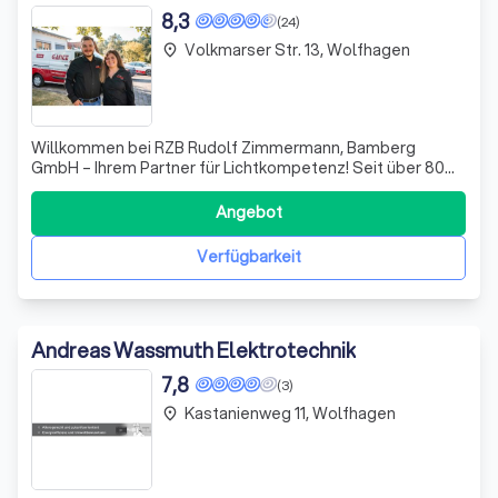
8,3
(24)
Volkmarser Str. 13, Wolfhagen
place
Willkommen bei RZB Rudolf Zimmermann, Bamberg
GmbH – Ihrem Partner für Lichtkompetenz! Seit über 80
Jahren stehen wir für höchste Effizienz und exzellente
Lichtqualität „Made in Germany“. Als Familienunternehmen
Angebot
legen wir großen Wert auf Kontinuität und Nachhaltigkeit,
um langfristige Partnerschafte
Verfügbarkeit
Andreas Wassmuth Elektrotechnik
7,8
(3)
Kastanienweg 11, Wolfhagen
place