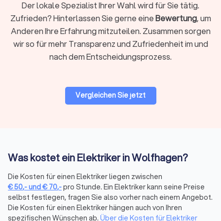
Der lokale Spezialist Ihrer Wahl wird für Sie tätig.
Er sorgt dafür, dass die Stromversorgung sicher und
zuverlässig funktioniert, und übernimmt Aufgaben wie die
Zufrieden? Hinterlassen Sie gerne eine
Bewertung
, um
Installation von Steckdosen, Schaltern, Sicherungskästen und
Anderen Ihre Erfahrung mitzuteilen. Zusammen sorgen
Beleuchtungssystemen.
wir so für mehr Transparenz und Zufriedenheit im und
Ein Elektroniker hingegen arbeitet oft in der Industrie und
nach dem Entscheidungsprozess.
beschäftigt sich mit komplexeren elektrischen und
elektronischen Systemen. Dazu gehören unter anderem die
Automatisierungstechnik, die Telekommunikationstechnik
und die Informationstechnik. Ein Elektroniker installiert, wartet
Vergleichen Sie jetzt
und repariert Systeme, die in der Produktion, in der IT oder in
der Kommunikationstechnik zum Einsatz kommen. Die
Ausbildung zum Elektroniker ist oft umfassender und
technischer als die eines Elektrikers, was sich auch in den
Tätigkeitsfeldern widerspiegelt.
Was kostet ein Elektriker in Wolfhagen?
Trustlocal hilft Ihnen, die richtige Fachkraft für Ihr
spezifisches Projekt zu finden. Egal, ob Sie einen Elektriker für
Die Kosten für einen Elektriker liegen zwischen
eine Hausinstallation oder einen Elektroniker für industrielle
€
50
,-
und
€
70
,-
pro Stunde. Ein Elektriker kann seine Preise
Anwendungen benötigen – bei uns finden Sie den passenden
selbst festlegen, fragen Sie also vorher nach einem Angebot.
Experten. Indem Sie mehrere Angebote einholen und
Die Kosten für einen Elektriker hängen auch von Ihren
vergleichen, können Sie sicherstellen, dass Sie den richtigen
spezifischen Wünschen ab.
Über die Kosten für Elektriker