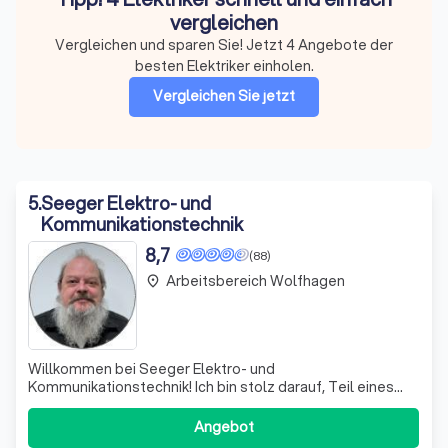
vergleichen
Vergleichen und sparen Sie! Jetzt 4 Angebote der
besten Elektriker einholen.
Vergleichen Sie jetzt
5
.
Seeger Elektro- und
Kommunikationstechnik
8,7
(88)
Arbeitsbereich Wolfhagen
place
Willkommen bei Seeger Elektro- und
Kommunikationstechnik! Ich bin stolz darauf, Teil eines
Teams zu sein, das nicht nur durch Fachkompetenz,
sondern auch durch ein familiäres Miteinander besticht.
Angebot
Bei uns wird jeder Mitarbeiter herzlich empfangen und in