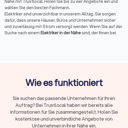
Nähe mit Trustlocal. Holen Sie bis zu vier Angebote ein und
wählen Sie den besten Fachmann.
Elektriker sind unverzichtbar in unserem Alltag. Sie sorgen
dafür, dass unsere Häuser, Büros und Unternehmen sicher
und zuverlässig mit Strom versorgt werden. Wenn Sie auf der
Suche nach einem
Elektriker in der Nähe
sind, der Ihnen bei
Installationen, Reparaturen oder Notfällen zur Seite steht, ist
Trustlocal die ideale Plattform für Sie. Bei uns können Sie
schnell und unkompliziert bis zu vier Angebote von
qualifizierten Elektrikern in Ihrer Region einholen und den
passenden Fachmann für Ihr Projekt finden.
Wie es funktioniert
Warum einen Elektriker in Wolfhagen über
Trustlocal finden?
Sie suchen das passende Unternehmen für Ihren
Die Wahl des richtigen Elektrikers kann den Unterschied
Auftrag? Bei Trustlocal haben wir bereits alle
zwischen einer erfolgreichen und einer problematischen
Elektroinstallation ausmachen. Mit Trustlocal profitieren Sie
Informationen für Sie zusammengestellt. Holen Sie
von einer einfachen und effizienten Möglichkeit, verschiedene
kostenlose und unverbindliche Angebote von
Elektriker in Wolfhagen zu vergleichen. Ob Sie einen
Unternehmen in Ihrer Nähe ein.