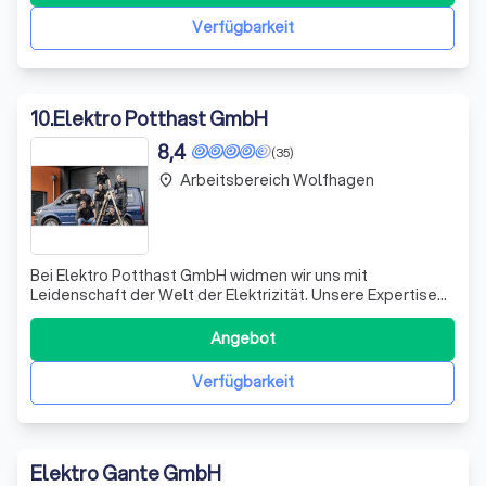
etabliert. Unser
Verfügbarkeit
10
.
Elektro Potthast GmbH
8,4
(35)
Arbeitsbereich Wolfhagen
place
Bei Elektro Potthast GmbH widmen wir uns mit
Leidenschaft der Welt der Elektrizität. Unsere Expertise
erstreckt sich von der Planung und Installation innovativer
Elektrokonzepte für Bürokomplexe bis hin zur Wartung
Angebot
und Reparatur bestehender Anlagen. Unser qualifiziertes
Team aus über zwanzig Fachkrä
Verfügbarkeit
Elektro Gante GmbH