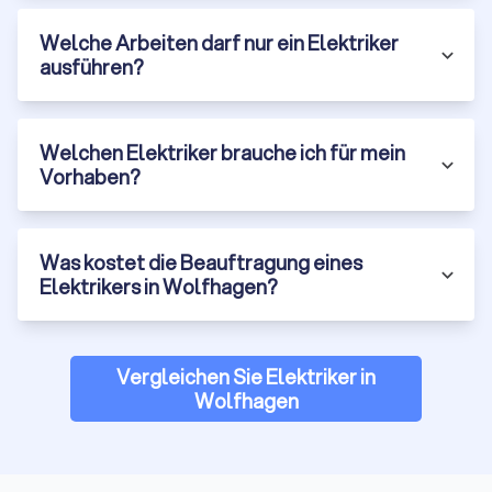
Vertrauen Sie auf Trustlocal, um den besten
Welche Arbeiten darf nur ein Elektriker
Elektriker in Wolfhagen zu finden
ausführen?
Wenn Sie auf der Suche nach einem
Elektriker in Wolfhagen
sind, bietet Trustlocal die ideale Plattform, um den
passenden Fachmann für Ihr Projekt zu finden. Egal, ob Sie
Welchen Elektriker brauche ich für mein
eine Standardinstallation oder spezielle Fachkenntnisse
Vorhaben?
benötigen – bei uns können Sie bis zu vier Angebote von
qualifizierten Elektrikern einholen und vergleichen.
Unser Ziel ist es, Ihnen die Suche nach dem richtigen
Was kostet die Beauftragung eines
Elektriker so einfach und effizient wie möglich zu machen. Mit
Elektrikers in Wolfhagen?
Trustlocal finden Sie nicht nur den besten Preis, sondern auch
die höchste Qualität, um Ihr Projekt sicher und erfolgreich zu
gestalten. Holen Sie sich noch heute unverbindlich Angebote
ein und finden Sie den Elektriker, der am besten zu Ihren
Vergleichen Sie Elektriker in
Anforderungen passt!
Wolfhagen
Trustlocal ist Ihr verlässlicher Partner, wenn es darum geht,
qualifizierte und erfahrene Elektriker für Ihre Bedürfnisse zu
finden. Egal, ob es sich um eine kleinere Reparatur oder eine
größere Installation handelt – bei uns sind Sie in guten