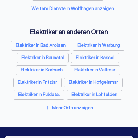
Architekten in Wolfhagen
Weitere Dienste in Wolfhagen anzeigen
add
Hausmeisterservices in Wolfhagen
Elektriker an anderen Orten
Schreiner in Wolfhagen
Rohrreinigungsbetriebe in Wolfhagen
Elektriker in Bad Arolsen
Elektriker in Warburg
Elektriker in Baunatal
Elektriker in Kassel
Elektriker in Korbach
Elektriker in Vellmar
Elektriker in Fritzlar
Elektriker in Hofgeismar
Elektriker in Fuldatal
Elektriker in Lohfelden
Elektriker in Berlin
Elektriker in Hamburg
Mehr Orte anzeigen
add
Elektriker in München
Elektriker in Köln
Elektriker in Frankfurt am Main