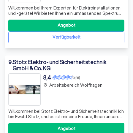
Willkommen bei Ihrem Experten für Elektroinstallationen
und -geräte! Wir bieten Ihnen ein umfassendes Spektrum
an Dienstleistungen, die von der Installation neuer
Komponenten bis hin zur Reparatur bestehender Geräte
Angebot
reichen. Unsere Leidenschaft für Elektrotechnik zeigt sich
in der schnellen und prak
Verfügbarkeit
9
.
Stotz Elektro- und Sicherheitstechnik
GmbH & Co. KG
8,4
(25)
Arbeitsbereich Wolfhagen
place
Willkommen bei Stotz Elektro- und Sicherheitstechnik! Ich
bin Ewald Stotz, und es ist mir eine Freude, Ihnen unseren
Meisterbetrieb vorzustellen. Seit unserer Gründung im
Jahr 2006 haben wir uns als zuverlässiger Partner für
Angebot
private, gewerbliche und öffentliche Kunden in der Region