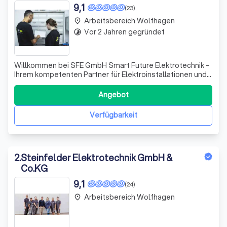
9,1
(23)
Arbeitsbereich Wolfhagen
place
Vor 2 Jahren gegründet
timelapse
Willkommen bei SFE GmbH Smart Future Elektrotechnik –
Ihrem kompetenten Partner für Elektroinstallationen und
innovative Smart-Home-Lösungen! Wir sind ein
dynamisches Team von Elektrofachkräften, das sich
Angebot
leidenschaftlich dafür einsetzt, Ihre individuellen
Wünsche in die Realität umzusetzen. Ob Neub
Verfügbarkeit
2
.
Steinfelder Elektrotechnik GmbH &
Co.KG
9,1
(24)
Arbeitsbereich Wolfhagen
place