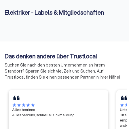
Händen. Starten Sie noch heute Ihre Suche und profitieren Sie
von unserem umfangreichen Netzwerk an Fachleuten in Ihrer
Elektriker - Labels & Mitgliedschaften
Region.
Das denken andere über Trustlocal
Suchen Sie nach den besten Unternehmen an Ihrem
Standort? Sparen Sie sich viel Zeit und Suchen. Auf
Trustlocal finden Sie einen passenden Partner in Ihrer Nähe!
star
star
star
star
star
star
sta
Alles bestens
Unter
Alles bestens, schnelle Rückmeldung.
Direk
empfa
ander