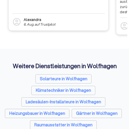
aus t
zurüc
desha
dass 
Alexandra
account_circle
auszu
account_circl
6. Aug.
auf
Trustpilot
weite
Rückm
entsc
Etwas
Auffi
Weitere Dienstleistungen in Wolfhagen
Solarteure in Wolfhagen
Klimatechniker in Wolfhagen
Ladesäulen-Installateure in Wolfhagen
Heizungsbauer in Wolfhagen
Gärtner in Wolfhagen
Raumausstatter in Wolfhagen