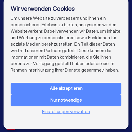
Elektriker in Stuttgart
Elektriker in Düsseldorf
Wir verwenden Cookies
Elektriker in Dortmund
Elektriker in Essen
Um unsere Website zu verbessern und Ihnen ein
Die besten Elektriker für Sie
persönlicheres Erlebnis zu bieten, analysieren wir den
Elektriker in Bremen
Elektriker in Nürnberg
Websiteverkehr. Dabei verwenden wir Daten, um Inhalte
info@trustlocal.de
und Werbung zu personalisieren sowie Funktionen für
Elektriker in Dresden
Elektriker in Hannover
soziale Medien bereitzustellen. Ein Teil dieser Daten
wird mit unseren Partnern geteilt. Diese können die
Elektriker in Leipzig
Elektriker in Duisburg
Informationen mit Daten kombinieren, die Sie ihnen
bereits zur Verfügung gestellt haben oder die sie im
Elektriker in Bochum
Elektriker in Wuppertal
keyboard_arrow_down
FÜR PRIVATPERSONEN
Rahmen Ihrer Nutzung ihrer Dienste gesammelt haben.
Elektriker in Bielefeld
Elektriker in Bonn
keyboard_arrow_down
FÜR FIRMEN
Elektriker in Münster
Elektriker in der Nähe
Alle akzeptieren
keyboard_arrow_down
ÜBER TRUSTLOCAL
Nur notwendige
LAND
Niederlande
Einstellungen verwalten
Belgien
Deutschland
Spanien