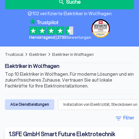
Suche
search
102 verifizierte Elektriker in Wolfhagen
verified_user
Hervorragend
|
2733
Bewertungen
Trustlocal
Elektriker
Elektriker in Wolfhagen
arrow_forward_ios
arrow_forward_ios
Elektriker in Wolfhagen
Top 10 Elektriker in Wolfhagen. Für moderne Lösungen und ein
zukunftssicheres Zuhause. Vertrauen Sie auf lokale
Fachkräfte für Ihre Elektroinstallationen.
Alle Dienstleistungen
Installation von Elektrizität, Steckdosen 
filter_list
Filter
1
.
SFE GmbH Smart Future Elektrotechnik