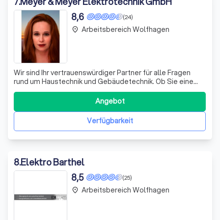
7
.
Meyer & Meyer Elektrotechnik GmbH
8,6
(24)
Arbeitsbereich Wolfhagen
place
Wir sind Ihr vertrauenswürdiger Partner für alle Fragen
rund um Haustechnik und Gebäudetechnik. Ob Sie eine
neue Haustechnik benötigen, Informationen über
Photovoltaik für Ihr Eigenheim suchen oder Ideen zu
Angebot
Smart-Home umsetzen möchten, wir sind für Sie da.
Unser Team arbeitet sich sorgfältig in Ihre
Verfügbarkeit
8
.
Elektro Barthel
8,5
(25)
Arbeitsbereich Wolfhagen
place