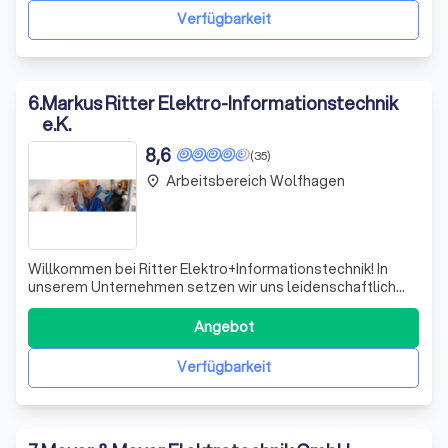
die Gemeinschaft integriert. Flache Hierarchie
Verfügbarkeit
6
.
Markus Ritter Elektro-Informationstechnik
e.K.
8,6
(35)
Arbeitsbereich Wolfhagen
place
Willkommen bei Ritter Elektro+Informationstechnik! In
unserem Unternehmen setzen wir uns leidenschaftlich
dafür ein, Ihnen zu helfen, nachhaltiges und
kosteneffizientes Wohnen zu realisieren. Wir wissen, dass
Angebot
Elektrogeräte, insbesondere Heizungen, einen
erheblichen Teil des Energieverbrauchs in Ihre
Verfügbarkeit