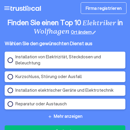
menu
Firma registrieren
Finden Sie einen Top 10
in
Elektriker
Wolfhagen
Ort ändern
edit
Wählen Sie den gewünschten Dienst aus
Installation von Elektrizität, Steckdosen und
Beleuchtung
Kurzschluss, Störung oder Ausfall
Installation elektrischer Geräte und Elektrotechnik
Reparatur oder Austausch
Mehr anzeigen
add