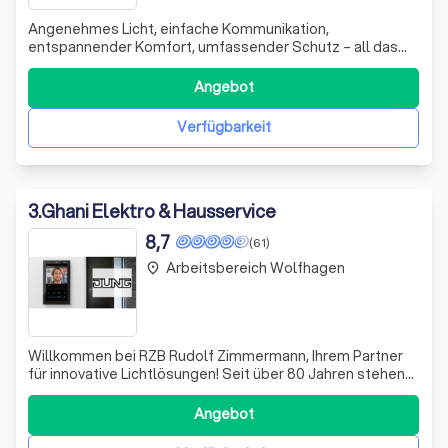
Angenehmes Licht, einfache Kommunikation,
entspannender Komfort, umfassender Schutz – all das
trägt dazu bei, dass Sie sich in Ihrem Gebäude rundum
wohl und sicher fühlen. Genau das ist unser Anspruch als
Angebot
Ihr Partner für die Bereiche Elektroinstallationen,
Beleuchtungskonzepte, intelligente Gebäudes
Verfügbarkeit
3
.
Ghani Elektro & Hausservice
8,7
(61)
Arbeitsbereich Wolfhagen
place
Willkommen bei RZB Rudolf Zimmermann, Ihrem Partner
für innovative Lichtlösungen! Seit über 80 Jahren stehen
wir für höchste Effizienz und exzellente Lichtqualität
„Made in Germany“. Als Familienunternehmen legen wir
Angebot
großen Wert auf Kontinuität und Nachhaltigkeit, um
langfristige Partnerschaften mit