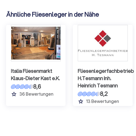
Ähnliche Fliesenleger in der Nähe
Italia Fliesenmarkt
Fliesenlegerfachbetrieb
Klaus-Dieter Kast e.K.
H.Tesmann Inh.
Heinrich Tesmann
8,6
8,2
grade
36
Bewertungen
grade
13
Bewertungen