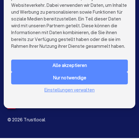
Fliesenleger in Bielefeld
Fliesenleger in Bonn
Websiteverkehr. Dabei verwenden wir Daten, um Inhalte
info@trustlocal.de
und Werbung zu personalisieren sowie Funktionen für
Fliesenleger in Münster
soziale Medien bereitzustellen. Ein Teil dieser Daten
wird mit unseren Partnern geteilt. Diese können die
Informationen mit Daten kombinieren, die Sie ihnen
bereits zur Verfügung gestellt haben oder die sie im
keyboard_arrow_down
FÜR PRIVATPERSONEN
Rahmen Ihrer Nutzung ihrer Dienste gesammelt haben.
keyboard_arrow_down
FÜR FIRMEN
Alle akzeptieren
keyboard_arrow_down
ÜBER TRUSTLOCAL
Nur notwendige
LAND
Niederlande
Einstellungen verwalten
Belgien
Deutschland
Spanien
©
2026
Trustlocal