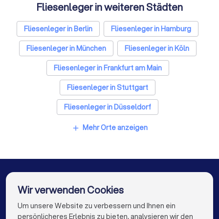
Fliesenleger in weiteren Städten
Fliesenleger in Berlin
Fliesenleger in Hamburg
Fliesenleger in München
Fliesenleger in Köln
Fliesenleger in Frankfurt am Main
Fliesenleger in Stuttgart
Fliesenleger in Düsseldorf
Fliesenleger in Dortmund
Fliesenleger in Essen
Mehr Orte anzeigen
add
Fliesenleger in Bremen
Fliesenleger in Nürnberg
Fliesenleger in Dresden
Fliesenleger in Hannover
Fliesenleger in Leipzig
Fliesenleger in Duisburg
Wir verwenden Cookies
Fliesenleger in Bochum
Fliesenleger in Wuppertal
Um unsere Website zu verbessern und Ihnen ein
Die besten Unternehmen für Sie
persönlicheres Erlebnis zu bieten, analysieren wir den