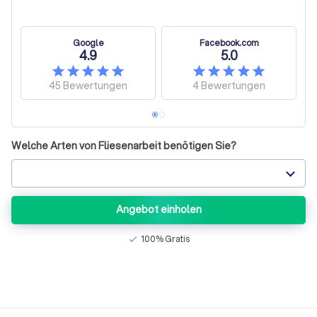
Google
Facebook.com
4.9
5.0
45
Bewertungen
4
Bewertungen
Welche Arten von Fliesenarbeit benötigen Sie?
Angebot einholen
100% Gratis
check