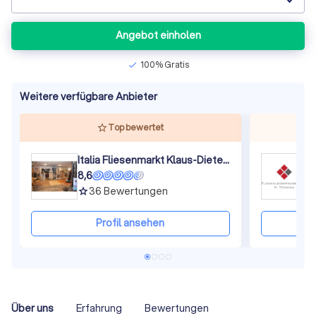
Angebot einholen
100% Gratis
check
Weitere verfügbare Anbieter
Top bewertet
Italia Fliesenmarkt Klaus-Dieter Kast e.K.
8,6
8
36
Bewertungen
grade
gra
Profil ansehen
Über uns
Erfahrung
Bewertungen