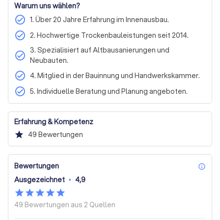
Warum uns wählen?
check_circle
1. Über 20 Jahre Erfahrung im Innenausbau.
check_circle
2. Hochwertige Trockenbauleistungen seit 2014.
3. Spezialisiert auf Altbausanierungen und
check_circle
Neubauten.
check_circle
4. Mitglied in der Bauinnung und Handwerkskammer.
check_circle
5. Individuelle Beratung und Planung angeboten.
Erfahrung & Kompetenz
star
49
Bewertungen
Bewertungen
inf
Ausgezeichnet
•
4,9
49 Bewertungen aus
2 Quellen