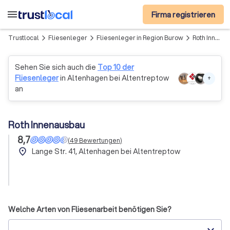
menu
Firma registrieren
Trustlocal
Fliesenleger
Fliesenleger in Region Burow
Roth Innenausbau
arrow_forward_ios
arrow_forward_ios
arrow_forward_ios
Sehen Sie sich auch die
Top 10 der
Fliesenleger
in Altenhagen bei Altentreptow
+
an
Roth Innenausbau
8,7
(
49
Bewertungen
)
place
Lange Str. 41, Altenhagen bei Altentreptow
Welche Arten von Fliesenarbeit benötigen Sie?