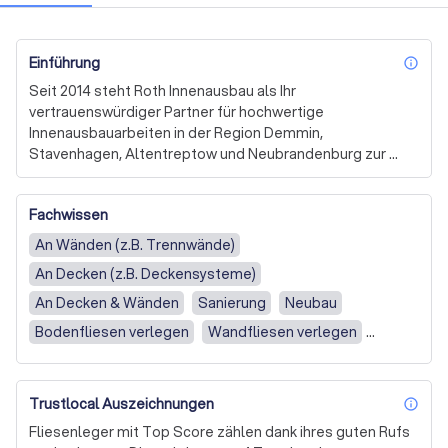
Einführung
inf
Seit 2014 steht Roth Innenausbau als Ihr 
vertrauenswürdiger Partner für hochwertige 
Innenausbauarbeiten in der Region Demmin, 
Stavenhagen, Altentreptow und Neubrandenburg zur 
Verfügung. Unter der Leitung von André Roth haben wir 
uns auf Trockenbau, Fliesenlegen und umfassende 
Fachwissen
Sanierungsarbeiten spezialisiert. Unser Ziel ist es, Räume 
zu schaffen, in denen sich unsere Kunden rundum 
An Wänden (z.B. Trennwände)
wohlfühlen können.

An Decken (z.B. Deckensysteme)
Unsere Expertise erstreckt sich über eine breite Palette 
An Decken & Wänden
Sanierung
Neubau
von Dienstleistungen, die von der Planung und Beratung 
Bodenfliesen verlegen
Wandfliesen verlegen
bis hin zur präzisen Ausführung reichen. Wir arbeiten eng 
Boden & Wandfliesen verlegen
Fliesen entfernen
mit einem Netzwerk von qualifizierten Handwerkern 
zusammen, um Ihnen eine umfassende Lösung aus einer 
Sanierung / Renovierung
Parkett verlegen
Trustlocal Auszeichnungen
Hand anzubieten. Ob es um die Renovierung alter 
inf
Bausubstanz oder um den Ausbau neuer Immobilien geht, 
Fliesenleger mit Top Score zählen dank ihres guten Rufs