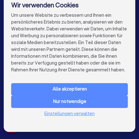
Stuckateure in Dresden
Stuckateure in Hannover
Wir verwenden Cookies
Stuckateure in Leipzig
Stuckateure in Duisburg
Um unsere Website zu verbessern und Ihnen ein
Die besten Unternehmen für Sie
persönlicheres Erlebnis zu bieten, analysieren wir den
Stuckateure in Bochum
Stuckateure in Wuppertal
Websiteverkehr. Dabei verwenden wir Daten, um Inhalte
info@trustlocal.de
und Werbung zu personalisieren sowie Funktionen für
Stuckateure in Bielefeld
Stuckateure in Bonn
soziale Medien bereitzustellen. Ein Teil dieser Daten
wird mit unseren Partnern geteilt. Diese können die
Stuckateure in Münster
Informationen mit Daten kombinieren, die Sie ihnen
bereits zur Verfügung gestellt haben oder die sie im
keyboard_arrow_down
FÜR PRIVATPERSONEN
Rahmen Ihrer Nutzung ihrer Dienste gesammelt haben.
keyboard_arrow_down
FÜR FIRMEN
Alle akzeptieren
keyboard_arrow_down
ÜBER TRUSTLOCAL
Nur notwendige
LAND
Niederlande
Einstellungen verwalten
Belgien
Deutschland
Spanien