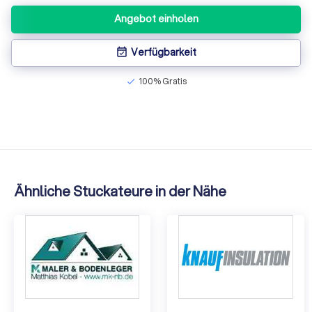
Angebot einholen
Verfügbarkeit
event_available
100% Gratis
check
Ähnliche Stuckateure in der Nähe