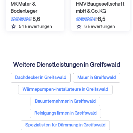
MK Maler &
HMV Baugesellschaft
Bodenleger
mbH & Co. KG
8,6
8,5
grade
grade
54
Bewertungen
8
Bewertungen
Weitere Dienstleistungen in Greifswald
Dachdecker in Greifswald
Maler in Greifswald
Wärmepumpen-Installateure in Greifswald
Bauunternehmer in Greifswald
Reinigungsfirmen in Greifswald
Spezialisten für Dämmung in Greifswald