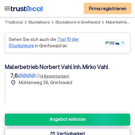
menu
Firma registrieren
Trustlocal
Stuckateure
Stuckateure in Greifswald
Malerbetrieb Norbert Vahl Inh. Mirko Vahl
arrow_forward_ios
arrow_forward_ios
arrow_forward_ios
Sehen Sie sich auch die
Top 10 der
+
Stuckateure
in Greifswald an
Malerbetrieb Norbert Vahl Inh. Mirko Vahl
7,6
(
4
Bewertungen
)
place
Mühlenweg 26, Greifswald
Angebot einholen
Verfügbarkeit
event_available