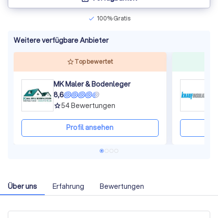
100% Gratis
check
Weitere verfügbare Anbieter
Top bewertet
MK Maler & Bodenleger
8,6
8
54
Bewertungen
grade
gra
Profil ansehen
Über uns
Erfahrung
Bewertungen