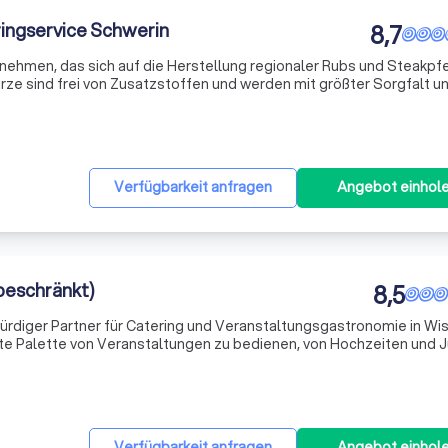
ringservice Schwerin
8,7
rnehmen, das sich auf die Herstellung regionaler Rubs und Steakpf
ürze sind frei von Zusatzstoffen und werden mit größter Sorgfalt u
 glauben fest daran, dass Qualität und Frische den Unterschied mac
Verfügbarkeit anfragen
Angebot einhol
beschränkt)
8,5
swürdiger Partner für Catering und Veranstaltungsgastronomie in Wi
eite Palette von Veranstaltungen zu bedienen, von Hochzeiten und 
ihnachtsfeiern. Unser Team ist stets bereit, Ihre Veranstaltung z
Verfügbarkeit anfragen
Angebot einhol