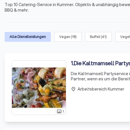
Top 10 Catering-Service in Kummer. Objektiv & unabhängig bewerte
BBQ & mehr.
Alle Dienstleistungen
Vegan
(
18
)
Buffet
(
41
)
Veget
1
.
Die Kaltmamsell Party
Die Kaltmamsell Partyservice i
Partner, wenn es um die Berei
Veranstaltungen geht. Unser T
Arbeitsbereich Kummer
Ko
place
1
photo_size_select_actual