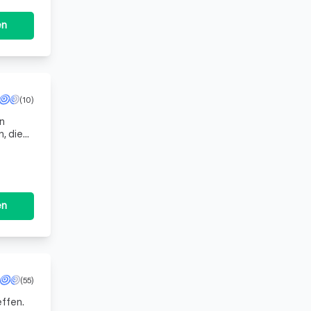
en
(10)
on
, die
m, unser
en
(55)
ffen.