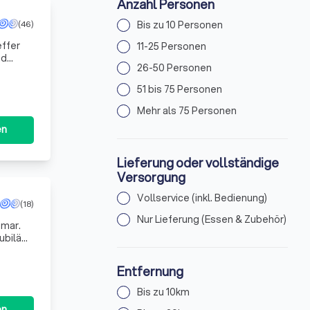
Anzahl Personen
Bis zu 10 Personen
(46)
effer
11-25 Personen
nd
26-50 Personen
hen, un
51 bis 75 Personen
Mehr als 75 Personen
en
Lieferung oder vollständige
Versorgung
Vollservice (inkl. Bedienung)
(18)
Nur Lieferung (Essen & Zubehör)
smar.
Jubiläen
Entfernung
Bis zu 10km
en