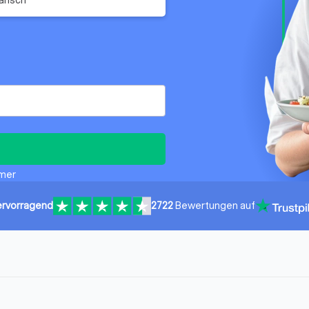
mmer
rvorragend
2722
Bewertungen auf