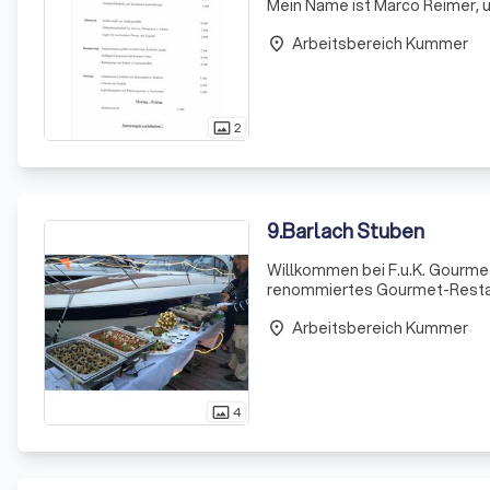
Mein Name ist Marco Reimer, u
Unternehmens zu fungieren. Mi
Arbeitsbereich Kummer
Küche
place
2
photo_size_select_actual
9
.
Barlach Stuben
Willkommen bei F.u.K. Gourmet
renommiertes Gourmet-Restaur
und erstklassigen Service aus.
Arbeitsbereich Kummer
Ihnen ei
place
4
photo_size_select_actual