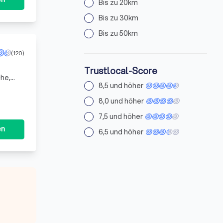
Bis zu 20km
Bis zu 30km
Bis zu 50km
(120)
Trustlocal-Score
che,
8,5 und höher
ng vor
8,0 und höher
7,5 und höher
en
6,5 und höher