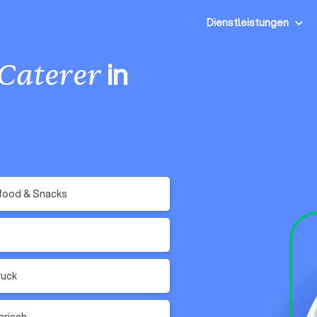
Dienstleistungen
in
Caterer
food & Snacks
ruck
arisch