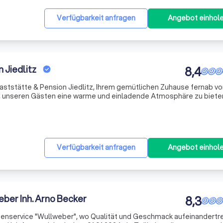
Verfügbarkeit anfragen
Angebot einhol
 Jiedlitz
8,4
aststätte & Pension Jiedlitz, Ihrem gemütlichen Zuhause fernab v
f, unseren Gästen eine warme und einladende Atmosphäre zu bieten
anstaltungen geeignet ist. Unser behaglich eingerichteter Gastrau
Verfügbarkeit anfragen
Angebot einhol
ber Inh. Arno Becker
8,3
senservice "Wullweber", wo Qualität und Geschmack aufeinandertre