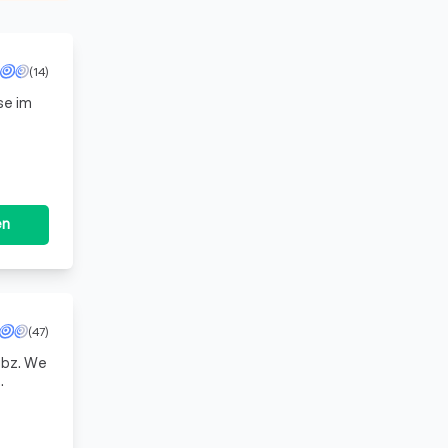
(14)
se im
hzeiten
en
(47)
übz. We