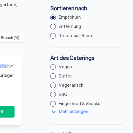
ngerfood,
Sortieren nach
Empfohlen
Entfernung
Trustlocal-Score
/ Brunch
(
15
)
Dinner
(
41
)
Mittagessen
(
41
)
Foodtruck
(
2
)
Art des Caterings
(31)
Vegan
ürdiger
Buffet
Vegetarisch
für das
BBQ
Fingerfood & Snacks
expand_more
en
Mehr anzeigen