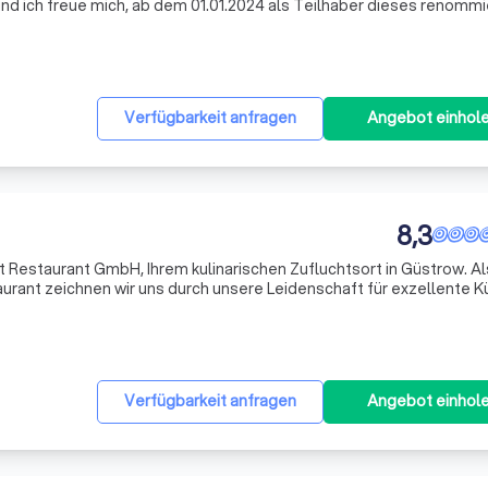
nd ich freue mich, ab dem 01.01.2024 als Teilhaber dieses renomm
t einer langjährigen Erfahrung in der Gastronomie, insbesondere a
Verfügbarkeit anfragen
Angebot einhol
8,3
 Restaurant GmbH, Ihrem kulinarischen Zufluchtsort in Güstrow. Al
ant zeichnen wir uns durch unsere Leidenschaft für exzellente 
 Unter der Leitung unseres Geschäftsführers Frank Dankert, bieten
Verfügbarkeit anfragen
Angebot einhol