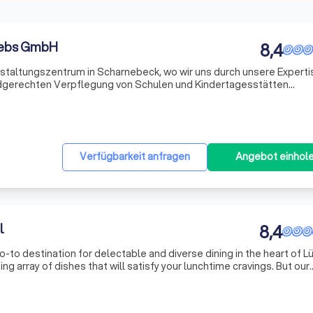
iebs GmbH
8,4
taltungszentrum in Scharnebeck, wo wir uns durch unsere Experti
indgerechten Verpflegung von Schulen und Kindertagesstätten
eiten sind perfekt für eine Vielzahl von Veranstaltungen, von Hoc
Verfügbarkeit anfragen
Angebot einhol
l
8,4
to destination for delectable and diverse dining in the heart of L
zing array of dishes that will satisfy your lunchtime cravings. But our
erving up a hearty midday meal. We are also your trusted partne