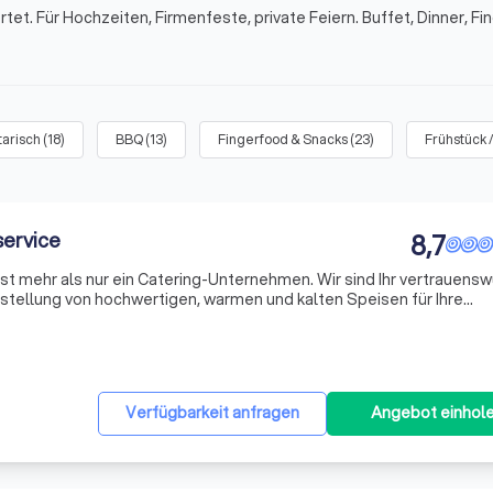
t. Für Hochzeiten, Firmenfeste, private Feiern. Buffet, Dinner, Fi
arisch
(
18
)
BBQ
(
13
)
Fingerfood & Snacks
(
23
)
Frühstück 
service
8,7
st mehr als nur ein Catering-Unternehmen. Wir sind Ihr vertrauensw
tstellung von hochwertigen, warmen und kalten Speisen für Ihre
eam besteht aus erfahrenen Fachleuten, die sich leidenschaftlich 
Verfügbarkeit anfragen
Angebot einhol