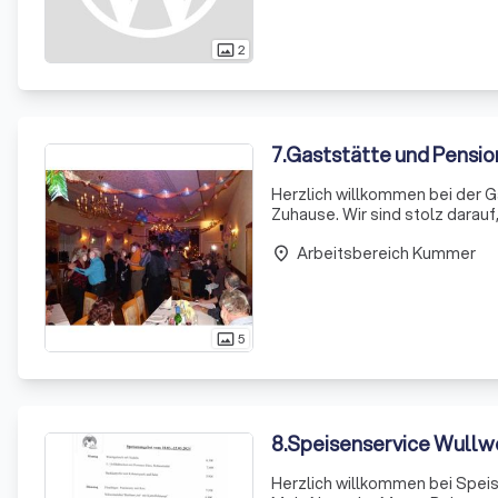
2
photo_size_select_actual
7
.
Gaststätte und Pension
Herzlich willkommen bei der G
Zuhause. Wir sind stolz darau
perfekt für alle Arten von Ver
Arbeitsbereich Kummer
F
place
5
photo_size_select_actual
8
.
Speisenservice Wullwe
Herzlich willkommen bei Spei