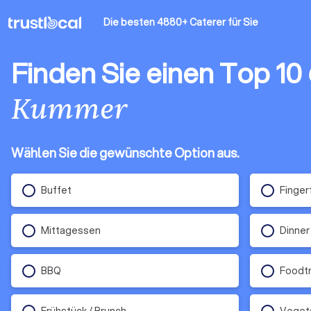
Die besten 4880+ Caterer
für Sie
Finden Sie einen Top 10
Kummer
Wählen Sie die gewünschte Option aus.
Buffet
Finger
Mittagessen
Dinner
BBQ
Foodt
Frühstück / Brunch
Veget