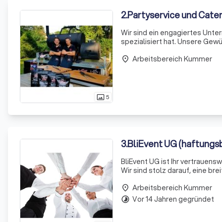
2
.
Partyservice und Cate
Wir sind ein engagiertes Unte
spezialisiert hat. Unsere Gew
Leidenschaft hergestellt. Wir
Arbeitsbereich Kummer
place
5
photo_size_select_actual
3
.
BliEvent UG (haftungs
BliEvent UG ist Ihr vertrauen
Wir sind stolz darauf, eine br
bis hin zu Firmenevents und We
Arbeitsbereich Kummer
place
Vor 14 Jahren gegründet
timelapse