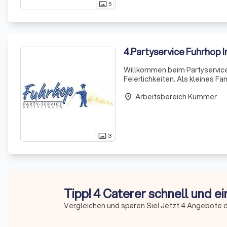
5
photo_size_select_actual
4
.
Partyservice Fuhrhop I
Willkommen beim Partyservice 
Feierlichkeiten. Als kleines F
zeichnen wir uns durch unsere
Arbeitsbereich Kummer
Ort aus
place
3
photo_size_select_actual
Tipp! 4 Caterer schnell und e
Vergleichen und sparen Sie! Jetzt 4 Angebote d