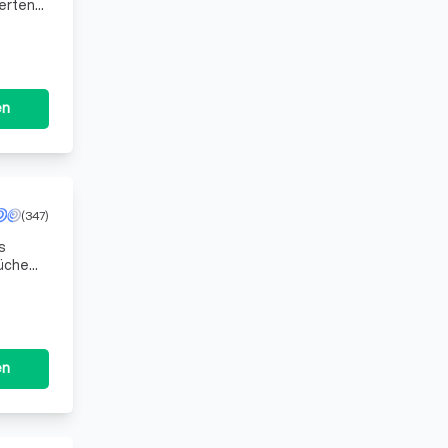
ierten
ls
en
(347)
s
Küche
 wir
en