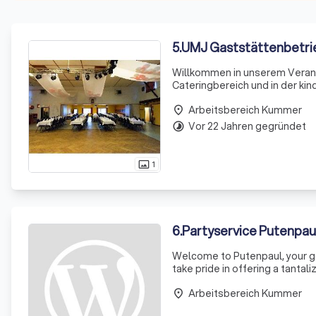
5
.
UMJ Gaststättenbetr
Willkommen in unserem Verans
Cateringbereich und in der k
auszeichnen. Unsere Räumlichk
Arbeitsbereich Kummer
und Abibällen
place
Vor 22 Jahren gegründet
timelapse
1
photo_size_select_actual
6
.
Partyservice Putenpau
Welcome to Putenpaul, your go-
take pride in offering a tantali
services extend beyond just s
Arbeitsbereich Kummer
place