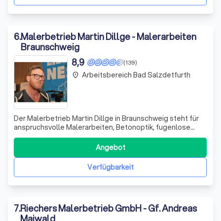
6
.
Malerbetrieb Martin Dillge - Malerarbeiten
Braunschweig
8,9
(139)
Arbeitsbereich Bad Salzdetfurth
place
Der Malerbetrieb Martin Dillge in Braunschweig steht für
anspruchsvolle Malerarbeiten, Betonoptik, fugenlose
Oberflächen und Fassadensanierung. Als
werteorientierter, zuverlässiger und motivierender
Angebot
Familienbetrieb sind wir Ihr Ansprechpartner für Arbeiten
in Farbe, Putz und Struktur. Unser Motto la
Verfügbarkeit
7
.
Riechers Malerbetrieb GmbH - Gf. Andreas
Maiwald