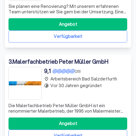
Sie planen eine Renovierung? Mit unserem erfahrenen
Team unterstützen wir Sie gern bei der Umsetzung. Eine
individuelle Beratung und fachgerechte, saubere
Ausführung ist für uns selbstverständlich.
Angebot
Verfügbarkeit
3
.
Malerfachbetrieb Peter Müller GmbH
9,1
(25)
Arbeitsbereich Bad Salzdetfurth
place
Vor 30 Jahren gegründet
timelapse
Die Malerfachbetrieb Peter Müller GmbH ist ein
renommierter Malerbetrieb, der 1995 von Malermeister
Peter Müller gegründet wurde. Unser erfahrenes Team
von Facharbeitern verfügt über umfangreiches Wissen
Angebot
und handwerkliches Können, das durch jahrelange
Erfahrung in der Branche erworben wurde. Wir leg
Verfügbarkeit