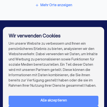
Bodenleger in Bad Salzdetfurth
Stuckateure in Langelsheim
Mehr Orte anzeigen
add
Stuckateure in Laatzen
Stuckateure in Goslar
Stuckateure in Peine
Stuckateure in Berlin
Stuckateure in Hamburg
Stuckateure in München
Wir verwenden Cookies
Stuckateure in Köln
Um unsere Website zu verbessern und Ihnen ein
Die besten Stuckateure für Sie
persönlicheres Erlebnis zu bieten, analysieren wir den
Stuckateure in Frankfurt am Main
Websiteverkehr. Dabei verwenden wir Daten, um Inhalte
info@trustlocal.de
und Werbung zu personalisieren sowie Funktionen für
Stuckateure in Stuttgart
soziale Medien bereitzustellen. Ein Teil dieser Daten
wird mit unseren Partnern geteilt. Diese können die
Stuckateure in Düsseldorf
Informationen mit Daten kombinieren, die Sie ihnen
bereits zur Verfügung gestellt haben oder die sie im
Stuckateure in Dortmund
Stuckateure in Essen
keyboard_arrow_down
FÜR PRIVATPERSONEN
Rahmen Ihrer Nutzung ihrer Dienste gesammelt haben.
Stuckateure in Bremen
Stuckateure in Nürnberg
keyboard_arrow_down
FÜR FIRMEN
Stuckateure in Dresden
Stuckateure in Hannover
Alle akzeptieren
keyboard_arrow_down
ÜBER TRUSTLOCAL