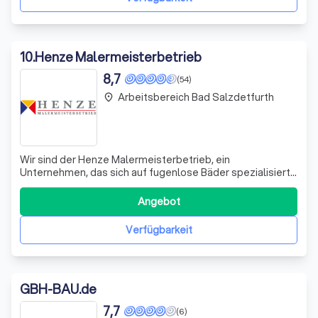
10
.
Henze Malermeisterbetrieb
8,7
(54)
Arbeitsbereich Bad Salzdetfurth
place
Wir sind der Henze Malermeisterbetrieb, ein
Unternehmen, das sich auf fugenlose Bäder spezialisiert
hat. Unser Ziel ist es, moderne und minimalistische
Badezimmer zu schaffen, die nicht nur ästhetisch
Angebot
ansprechend, sondern auch praktisch und hygienisch sind.
Mit unserer fugenlosen Technik verabschied
Verfügbarkeit
GBH-BAU.de
7,7
(6)