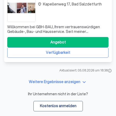
Kapellenweg 17, Bad Salzdetfurth
place
Willkommen bei GBH-BAU, Ihrem vertrauenswürdigen
Gebäude-, Bau- und Hausservice. Seit meiner
Gesellenprüfung zum Maurer im Jahr 1998 habe ich
kontinuierlich im Baugewerbe gearbeitet, als Verputzer,
Angebot
Maurer und Stuckateur, und dabei 12 Jahre als Vorarbeiter
fungiert. Diese langjährige Erfahrung bildet
Verfügbarkeit
Aktualisiert: 05.08.2026 um 18:38
info
keyboard_arrow_down
Weitere Ergebnisse anzeigen
Ihr Unternehmen nicht in der Liste?
Kostenlos anmelden