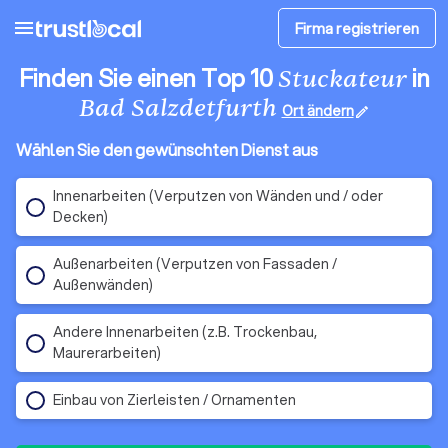
menu
Firma registrieren
Finden Sie einen Top 10
in
Stuckateur
Bad Salzdetfurth
Ort ändern
edit
Wählen Sie den gewünschten Dienst aus
Innenarbeiten (Verputzen von Wänden und / oder
Decken)
Außenarbeiten (Verputzen von Fassaden /
Außenwänden)
Andere Innenarbeiten (z.B. Trockenbau,
Maurerarbeiten)
Einbau von Zierleisten / Ornamenten