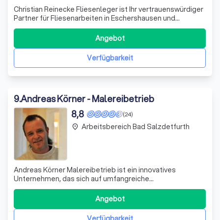
Christian Reinecke Fliesenleger ist Ihr vertrauenswürdiger
Partner für Fliesenarbeiten in Eschershausen und
Umgebung. Mit einem Team aus qualifizierten
Fachkräften bieten wir Ihnen eine präzise Umsetzung Ihrer
Angebot
baulichen Wünsche, ob bei Neubauten oder
Sanierungsarbeiten. Wir verlegen Fliesen aller Gr
Verfügbarkeit
9
.
Andreas Körner - Malereibetrieb
8,8
(24)
Arbeitsbereich Bad Salzdetfurth
place
Andreas Körner Malereibetrieb ist ein innovatives
Unternehmen, das sich auf umfangreiche
Dienstleistungen rund um Ihre Immobilie spezialisiert hat.
Mit Sitz in Seelze OT Letter, bieten wir Ihnen eine breite
Angebot
Palette an Dienstleistungen, von der Renovierung und
Tapezierung bis hin zur Reinigung und St
Verfügbarkeit