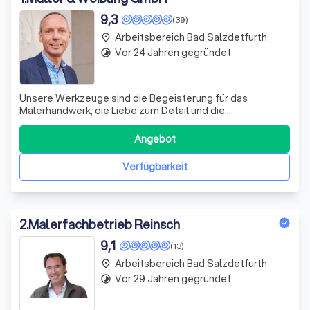
9,3
(39)
Arbeitsbereich Bad Salzdetfurth
place
Vor 24 Jahren gegründet
timelapse
Unsere Werkzeuge sind die Begeisterung für das
Malerhandwerk, die Liebe zum Detail und die
Zufriedenheit unserer Kunden! Diesen Dreiklang wirst du
spüren, wenn du deine Projekte in unsere Hände legst.
Angebot
Eine qualitativ hochwertige Ausführung, ein moderner
Werkzeug- und Maschinenpark und – vor allem
Verfügbarkeit
2
.
Malerfachbetrieb Reinsch
9,1
(13)
Arbeitsbereich Bad Salzdetfurth
place
Vor 29 Jahren gegründet
timelapse