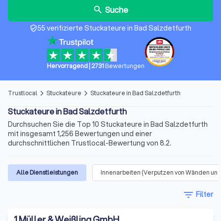
Suche
search
55 verifizierte Stuckateure in Bad Salzdetfurth
verified_user
Hervorragend
|
2731
Bewertungen
Trustlocal
Stuckateure
Stuckateure in Bad Salzdetfurth
arrow_forward_ios
arrow_forward_ios
Stuckateure in Bad Salzdetfurth
Durchsuchen Sie die Top 10 Stuckateure in Bad Salzdetfurth
mit insgesamt 1,256 Bewertungen und einer
durchschnittlichen Trustlocal-Bewertung von 8.2.
Alle Dienstleistungen
Innenarbeiten (Verputzen von Wänden und
filter_list
Filter
1
.
Müller & Weißling GmbH