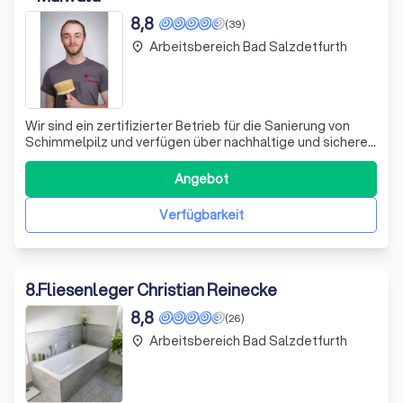
8,8
(39)
Arbeitsbereich Bad Salzdetfurth
place
Wir sind ein zertifizierter Betrieb für die Sanierung von
Schimmelpilz und verfügen über nachhaltige und sichere
Methoden, um Schimmel effektiv zu entfernen. Unser
Team besteht aus erfahrenen Fachleuten, die sich durch
Angebot
ihre Sorgfalt und Genauigkeit auszeichnen. Wir sind stets
bemüht, die bestmöglich
Verfügbarkeit
8
.
Fliesenleger Christian Reinecke
8,8
(26)
Arbeitsbereich Bad Salzdetfurth
place