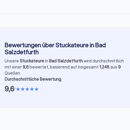
Bewertungen über Stuckateure in Bad
Salzdetfurth
Unsere
Stuckateure
in
Bad Salzdetfurth
wird durchschnittlich
mit einer
9,6
bewertet, basierend auf insgesamt
1.248
aus
9
Quellen
Durchschnittliche Bewertung
9,6
•
star
star
star
star
star