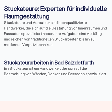
Stuckateure: Experten für individuelle
Raumgestaltung
Stuckateure und Verputzer sind hochqualifizierte
Handwerker, die sich auf die Gestaltung von Innenräumen und
Fassaden spezialisiert haben. Ihre Aufgaben sind vielfältig
und reichen von traditionellen Stuckarbeiten bis hin zu
modernen Verputztechniken.
Stuckateurarbeiten in Bad Salzdetfurth
Ein Stuckateur ist ein Handwerker, der sich auf die
Bearbeitung von Wänden, Decken und Fassaden spezialisiert
hat. Zu seinen Hauptaufgaben gehört das Anbringen von
Stuckelementen, das Verputzen von Oberflächen und das
Gestalten von Innenräumen. Stuckateure setzen dabei nicht
nur handwerkliches Können, sondern auch künstlerisches
Geschick ein, um ästhetisch ansprechende Ergebnisse zu
erzielen.