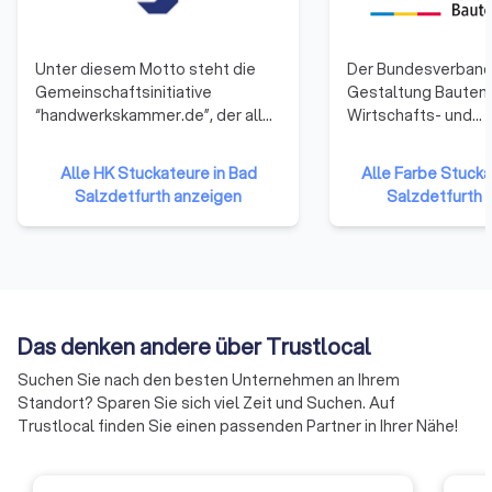
Unter diesem Motto steht die
Der Bundesverband
Gemeinschaftsinitiative
Gestaltung Bautens
“handwerkskammer.de”, der alle
Wirtschafts- und
53 Handwerkskammern
Arbeitgeberverband
angehören. Sie repräsentieren
100 Jahren Interes
Alle HK Stuckateure in Bad
Alle Farbe Stucka
damit das gesamte Handwerk in
für das Maler- und
Salzdetfurth anzeigen
Salzdetfurth 
der Bundesrepublik Deutschland.
Lackiererhandwerk 
Die Mitglieder haben sich darauf
Deutschland. Seine
verständigt, ihre Ressourcen zu
sind die örtlichen I
bündeln und neue Formen der
unterstützen die Inn
Zusammenarbeit zu erproben.
täglichen Arbeit u
Auf diese Weise soll die Arbeit
fit für die Zukunft. 
Das denken andere über Trustlocal
der Handwerkskammern
die Interessen uns
effizienter und effektiver
gegenüber Politik, 
Suchen Sie nach den besten Unternehmen an Ihrem
werden.
Industrie, Handel,
Standort? Sparen Sie sich viel Zeit und Suchen. Auf
Handwerkskammer
Trustlocal finden Sie einen passenden Partner in Ihrer Nähe!
Gewerkschaften un
Interessengruppen 
zukunftsorientiert,