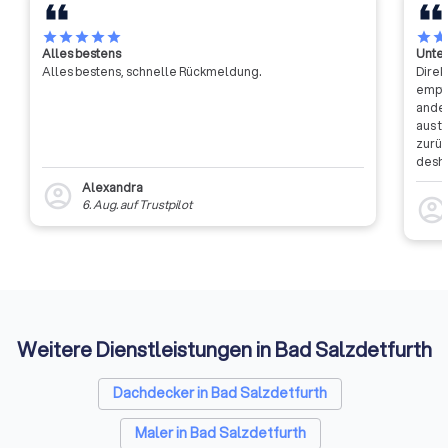
und Überzeugungsk
star
star
star
star
star
star
sta
Alles bestens
Unter
Alles bestens, schnelle Rückmeldung.
Direk
empfa
ander
aus t
zurüc
desha
dass 
Alexandra
account_circle
auszu
account_circl
6. Aug.
auf
Trustpilot
weite
Rückm
entsc
Etwas
Auffi
Weitere Dienstleistungen in Bad Salzdetfurth
Dachdecker in Bad Salzdetfurth
Maler in Bad Salzdetfurth