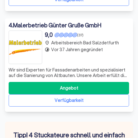
4
.
Malerbetrieb Günter Gruße GmbH
9,0
(37)
Arbeitsbereich Bad Salzdetfurth
place
Vor 37 Jahren gegründet
timelapse
Wir sind Experten für Fassadenarbeiten und spezialisiert
auf die Sanierung von Altbauten. Unsere Arbeit erfüllt die
hohen Anforderungen der Energieeinsparverordnung und
verbessert die Dichtigkeit Ihrer Gebäudehülle. Mit unserer
Angebot
Erfahrung und Fachkenntnis sorgen wir für eine effiziente
und nachhaltig
Verfügbarkeit
Tipp! 4 Stuckateure schnell und einfach