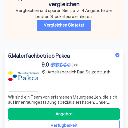
vergleichen
Vergleichen und sparen Sie! Jetzt 4 Angebote der
besten Stuckateure einholen.
Vergleichen Sie jetzt
5
.
Malerfachbetrieb Pakca
9,0
(38)
Arbeitsbereich Bad Salzdetfurth
place
Wir sind ein Team von erfahrenen Malergesellen, die sich
auf Innenraumgestaltung spezialisiert haben. Unser
Handwerk und Ihre Ideen fließen bei uns nahtlos
zusammen. Wenn Sie bereits eine Vision für Ihre
Angebot
Räumlichkeiten haben, setzen wir diese mit unserer
Expertise um. Sollten Sie noch keine konkrete
Verfügbarkeit