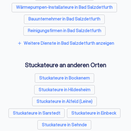
Wärmepumpen-Installateure in Bad Salzdetfurth
Bauunternehmer in Bad Salzdetfurth
Reinigungsfirmen in Bad Salzdetfurth
Spezialisten für Dämmung in Bad Salzdetfurth
Weitere Dienste in Bad Salzdetfurth anzeigen
add
Umzugsunternehmen in Bad Salzdetfurth
Stuckateure an anderen Orten
Kammerjäger in Bad Salzdetfurth
Sicherheitstechniker in Bad Salzdetfurth
Stuckateure in Bockenem
Trockenbauer in Bad Salzdetfurth
Stuckateure in Hildesheim
Sanitärinstallateure in Bad Salzdetfurth
Stuckateure in Alfeld (Leine)
Fliesenleger in Bad Salzdetfurth
Stuckateure in Sarstedt
Stuckateure in Einbeck
Fensterbauer in Bad Salzdetfurth
Stuckateure in Sehnde