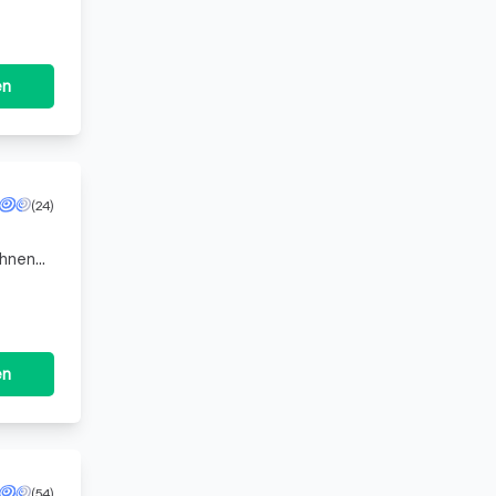
en
(24)
Ihnen
ng und
en
(54)