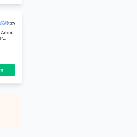
(37)
 Arbeit
er
ig
en