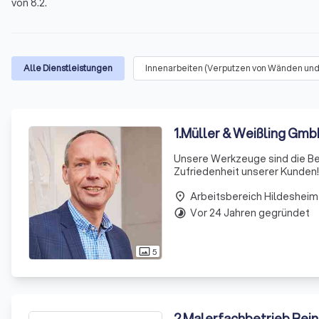
von 8.2.
Alle Dienstleistungen
Innenarbeiten (Verputzen von Wänden und
1
.
Müller & Weißling Gm
Unsere Werkzeuge sind die Beg
Zufriedenheit unserer Kunden! 
legst. Eine qualitativ hochwe
Arbeitsbereich Hildesheim
allem
place
Vor 24 Jahren gegründet
timelapse
5
photo_size_select_actual
2
.
Malerfachbetrieb Rei