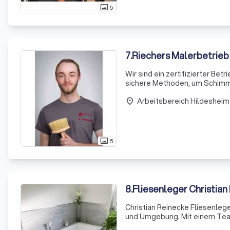
5
photo_size_select_actual
7
.
Riechers Malerbetrieb
Wir sind ein zertifizierter Be
sichere Methoden, um Schimme
die sich durch ihre Sorgfalt u
Arbeitsbereich Hildesheim
place
5
photo_size_select_actual
8
.
Fliesenleger Christian
Christian Reinecke Fliesenlege
und Umgebung. Mit einem Team 
Ihrer baulichen Wünsche, ob b