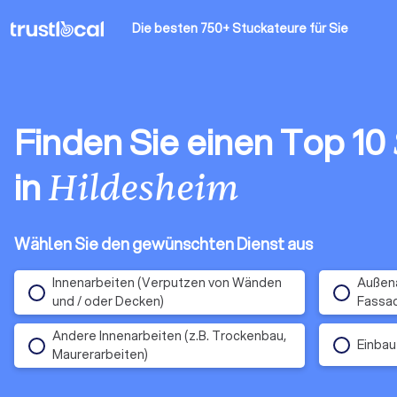
Die besten 750+ Stuckateure
für Sie
Finden Sie einen Top 10
in
Hildesheim
Wählen Sie den gewünschten Dienst aus
Innenarbeiten (Verputzen von Wänden
Außena
und / oder Decken)
Fassa
Andere Innenarbeiten (z.B. Trockenbau,
Einbau
Maurerarbeiten)