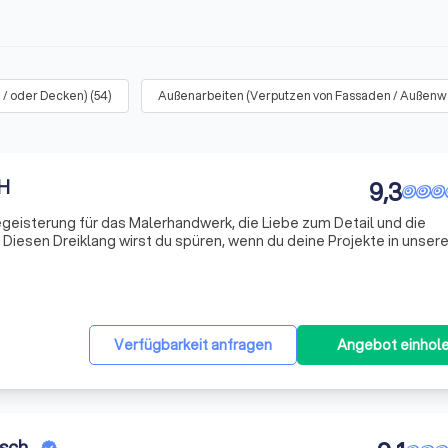
 / oder Decken)
(
54
)
Außenarbeiten (Verputzen von Fassaden / Außen
bH
9,3
eisterung für das Malerhandwerk, die Liebe zum Detail und die
Diesen Dreiklang wirst du spüren, wenn du deine Projekte in unse
rtige Ausführung, ein moderner Werkzeug- und Maschinenpark und –
Verfügbarkeit anfragen
Angebot einhol
nsch