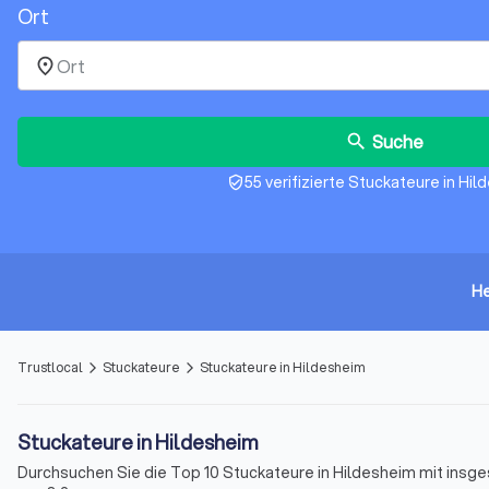
Ort
place
Suche
search
55 verifizierte Stuckateure in Hi
verified_user
He
Trustlocal
Stuckateure
Stuckateure in Hildesheim
arrow_forward_ios
arrow_forward_ios
Stuckateure in Hildesheim
Durchsuchen Sie die Top 10 Stuckateure in Hildesheim mit insg