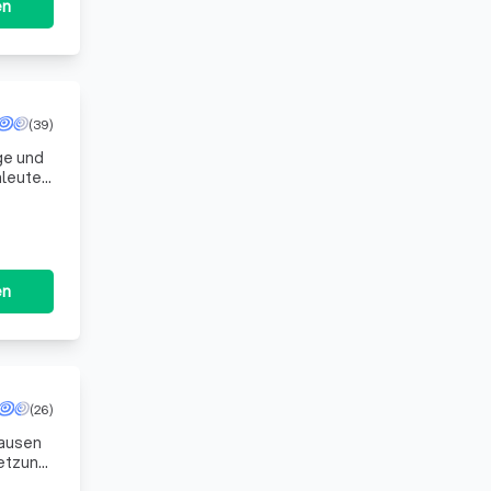
en
(39)
ige und
leuten,
en
(26)
hausen
setzung
r