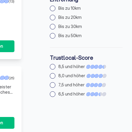
(13)
Bis zu 10km
Bis zu 20km
Bis zu 30km
Bis zu 50km
en
Trustlocal-Score
8,5 und höher
8,0 und höher
(25)
7,5 und höher
eister
iches
6,5 und höher
e. Wir
en