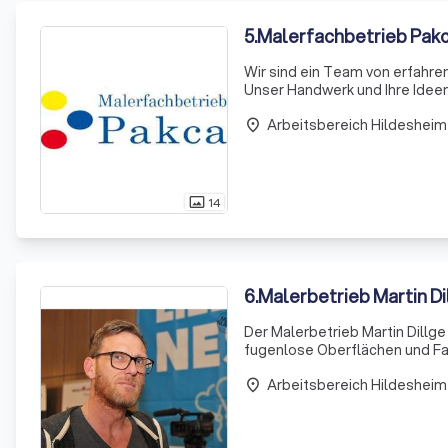
5
.
Malerfachbetrieb Pak
Wir sind ein Team von erfahre
Unser Handwerk und Ihre Ideen
Räumlichkeiten haben, setzen 
Arbeitsbereich Hildesheim
place
14
photo_size_select_actual
6
.
Malerbetrieb Martin D
Der Malerbetrieb Martin Dillge
fugenlose Oberflächen und Fas
Familienbetrieb sind wir Ihr A
Arbeitsbereich Hildesheim
place