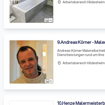
Arbeitsbereich Hildesheim
place
4
photo_size_select_actual
9
.
Andreas Körner - Male
Andreas Körner Malereibetrieb
Dienstleistungen rund um Ihre I
eine breite Palette an Dienstl
Arbeitsbereich Hildesheim
St
place
5
photo_size_select_actual
10
.
Henze Malermeisterb