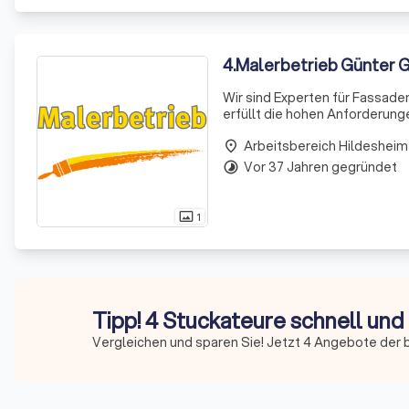
4
.
Malerbetrieb Günter
Wir sind Experten für Fassaden
erfüllt die hohen Anforderung
Gebäudehülle. Mit unserer Erfa
Arbeitsbereich Hildesheim
place
Vor 37 Jahren gegründet
timelapse
1
photo_size_select_actual
Tipp! 4 Stuckateure schnell und
Vergleichen und sparen Sie! Jetzt 4 Angebote der 