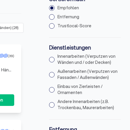
Empfohlen
Entfernung
Trustlocal-Score
wänden)
(
28
)
Einbau von Zierleisten / Ornamenten
(
18
)
Andere Inn
Dienstleistungen
(39)
Innenarbeiten (Verputzen von
Wänden und / oder Decken)
re Hände
Außenarbeiten (Verputzen von
 vor
Fassaden / Außenwänden)
Einbau von Zierleisten /
Ornamenten
en
Andere Innenarbeiten (z.B.
Trockenbau, Maurerarbeiten)
Entfernung