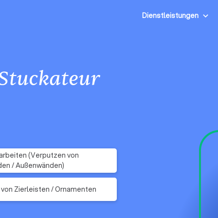
Dienstleistungen
Stuckateur
rbeiten (Verputzen von
den / Außenwänden)
 von Zierleisten / Ornamenten