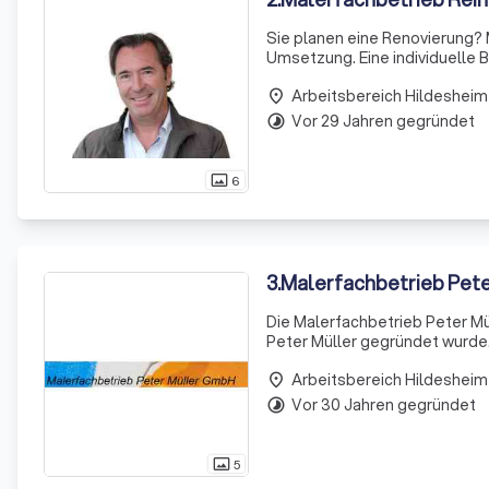
Sie planen eine Renovierung? 
Umsetzung. Eine individuelle 
selbstverständlich.
Arbeitsbereich Hildesheim
place
Vor 29 Jahren gegründet
timelapse
6
photo_size_select_actual
3
.
Malerfachbetrieb Pet
Die Malerfachbetrieb Peter Mü
Peter Müller gegründet wurde
Wissen und handwerkliches Kön
Arbeitsbereich Hildesheim
leg
place
Vor 30 Jahren gegründet
timelapse
5
photo_size_select_actual