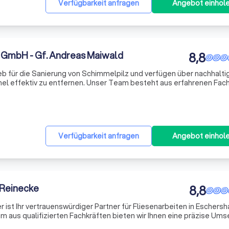
Verfügbarkeit anfragen
Angebot einhol
 GmbH - Gf. Andreas Maiwald
8,8
trieb für die Sanierung von Schimmelpilz und verfügen über nachhalt
l effektiv zu entfernen. Unser Team besteht aus erfahrenen Fach
nd Genauigkeit auszeichnen. Wir sind stets bemüht, die bestmöglich
Verfügbarkeit anfragen
Angebot einhol
 Reinecke
8,8
r ist Ihr vertrauenswürdiger Partner für Fliesenarbeiten in Eschers
aus qualifizierten Fachkräften bieten wir Ihnen eine präzise Um
ei Neubauten oder Sanierungsarbeiten. Wir verlegen Fliesen aller G