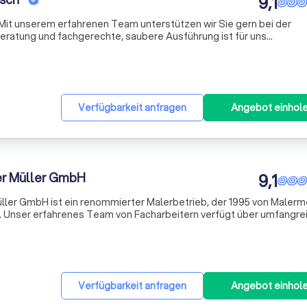
9,1
Mit unserem erfahrenen Team unterstützen wir Sie gern bei der
Beratung und fachgerechte, saubere Ausführung ist für uns
Verfügbarkeit anfragen
Angebot einhol
er Müller GmbH
9,1
ller GmbH ist ein renommierter Malerbetrieb, der 1995 von Malerm
. Unser erfahrenes Team von Facharbeitern verfügt über umfangre
nen, das durch jahrelange Erfahrung in der Branche erworben wurd
Verfügbarkeit anfragen
Angebot einhol