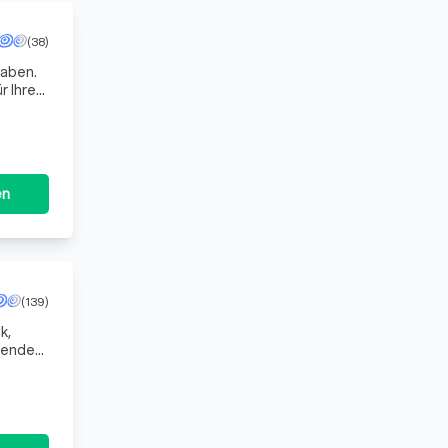
(38)
haben.
r Ihre
e
en
(139)
k,
render
la