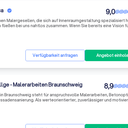
ca
9,0
nen Malergesellen, die sich auf Innenraumgestaltung spezialisiert 
 fließen bei uns nahtlos zusammen. Wenn Sie bereits eine Vision fü
wir diese mit unserer Expertise um. Sollten Sie noch keine konkret
Verfügbarkeit anfragen
Angebot einhol
illge - Malerarbeiten Braunschweig
8,9
 in Braunschweig steht für anspruchsvolle Malerarbeiten, Betonopti
sadensanierung. Als werteorientierter, zuverlässiger und motivie
nsprechpartner für Arbeiten in Farbe, Putz und Struktur. Unser Motto 