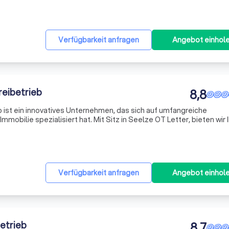
Verfügbarkeit anfragen
Angebot einhol
reibetrieb
8,8
 ist ein innovatives Unternehmen, das sich auf umfangreiche
mmobilie spezialisiert hat. Mit Sitz in Seelze OT Letter, bieten wir 
eistungen, von der Renovierung und Tapezierung bis hin zur Reinigu
Verfügbarkeit anfragen
Angebot einhol
etrieb
8,7