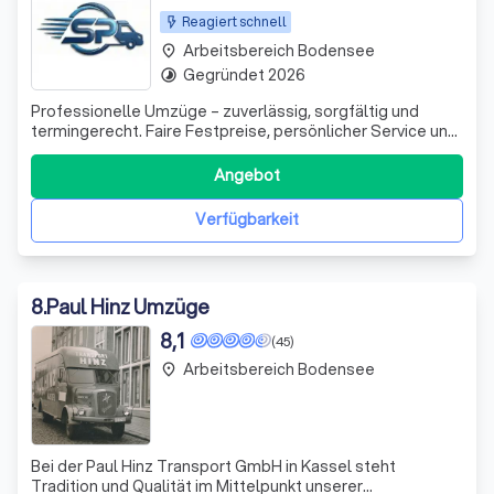
Reagiert schnell
Arbeitsbereich Bodensee
place
Gegründet 2026
timelapse
Professionelle Umzüge – zuverlässig, sorgfältig und
termingerecht. Faire Festpreise, persönlicher Service und
deutschlandweite Umzüge.
Angebot
Verfügbarkeit
8
.
Paul Hinz Umzüge
8,1
(45)
Arbeitsbereich Bodensee
place
Bei der Paul Hinz Transport GmbH in Kassel steht
Tradition und Qualität im Mittelpunkt unserer