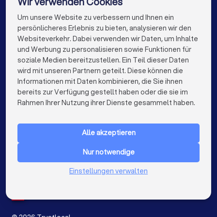
Wir verwenden Cookies
Umzugsunternehmen in Stuttgart
Um unsere Website zu verbessern und Ihnen ein
Die besten Umzugsunternehmen für Sie
persönlicheres Erlebnis zu bieten, analysieren wir den
Umzugsunternehmen in Düsseldorf
Websiteverkehr. Dabei verwenden wir Daten, um Inhalte
info@trustlocal.de
und Werbung zu personalisieren sowie Funktionen für
Umzugsunternehmen in Dortmund
soziale Medien bereitzustellen. Ein Teil dieser Daten
wird mit unseren Partnern geteilt. Diese können die
Umzugsunternehmen in Essen
Informationen mit Daten kombinieren, die Sie ihnen
bereits zur Verfügung gestellt haben oder die sie im
Umzugsunternehmen in Bremen
keyboard_arrow_down
FÜR PRIVATPERSONEN
Rahmen Ihrer Nutzung ihrer Dienste gesammelt haben.
Umzugsunternehmen in Nürnberg
keyboard_arrow_down
FÜR FIRMEN
Umzugsunternehmen in Dresden
Alle akzeptieren
keyboard_arrow_down
ÜBER TRUSTLOCAL
Umzugsunternehmen in Hannover
Nur notwendige
LAND
Niederlande
Einstellungen verwalten
Umzugsunternehmen in Leipzig
Belgien
Deutschland
Umzugsunternehmen in Duisburg
Spanien
Umzugsunternehmen in Bochum