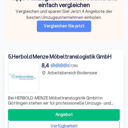
einfach vergleichen
Vergleichen und sparen Sie! Jetzt 4 Angebote der
besten Umzugsunternehmen einholen.
Vergleichen Sie jetzt
5
.
Herbold Menze Möbeltranslogistik GmbH
8,4
(39)
Arbeitsbereich Bodensee
place
Bei HERBOLD-MENZE Möbeltranslogistik GmbH in
Göttingen stehen wir für professionelle Umzugs- und
Logistikdienstleistungen, die sowohl für private als auch
für gewerbliche Kunden maßgeschneidert sind. Unser
Angebot
Traditionsunternehmen bringt jahrzehntelange Erfahrung
mit, um Ihren Umzug deutschlandweit und
Verfügbarkeit