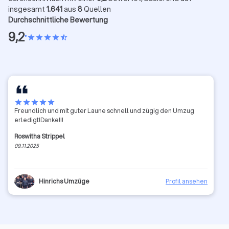
insgesamt
1.641
aus
8
Quellen
Durchschnittliche Bewertung
9,2
•
star
star
star
star
star_half
star
star
star
star
star
Freundlich und mit guter Laune schnell und zügig den Umzug
erledigt!Danke!!!
Roswitha Strippel
09.11.2025
Hinrichs Umzüge
Profil ansehen