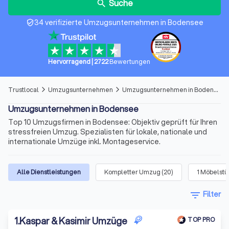
Suche
search
34 verifizierte Umzugsunternehmen in Bodensee
verified_user
Hervorragend
|
2722
Bewertungen
Trustlocal
Umzugsunternehmen
Umzugsunternehmen in Bodensee
arrow_forward_ios
arrow_forward_ios
Umzugsunternehmen in Bodensee
Top 10 Umzugsfirmen in Bodensee: Objektiv geprüft für Ihren
stressfreien Umzug. Spezialisten für lokale, nationale und
internationale Umzüge inkl. Montageservice.
Alle Dienstleistungen
Kompletter Umzug
(
20
)
1 Möbelst
filter_list
Filter
1
.
Kaspar & Kasimir Umzüge
TOP PRO