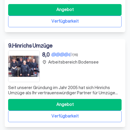
Umzugsdienstleistungen. Seit 1923 bieten wir unseren
Kunden umfassende Unterstützung bei lokalen,
Angebot
nationalen und internationalen Umzügen. Unser
erfahrenes Team setzt sich mit Leidenschaft und
Verfügbarkeit
Fachwissen da
9
.
Hinrichs Umzüge
8,0
(15)
Arbeitsbereich Bodensee
place
Seit unserer Gründung im Jahr 2005 hat sich Hinrichs
Umzüge als Ihr vertrauenswürdiger Partner für Umzüge
aller Art in Gudensberg-Dissen etabliert. Als
familiengeführtes Unternehmen bringen wir fast 15 Jahre
Angebot
Erfahrung in der Branche mit, gestützt auf die fundierte
Ausbildung unseres Gründers Michael
Verfügbarkeit