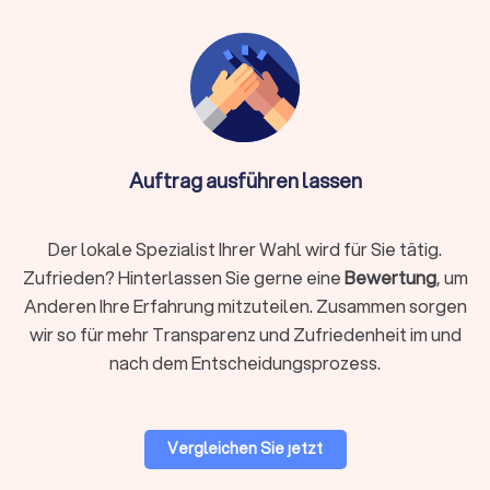
Einlagerung:
kurzfristig oder länger bei Überschneidung
von Terminen
Verpackungsmaterial:
stabile Kartons, Kleiderboxen,
Schutzfolien, Matratzenhüllen
Auftrag ausführen lassen
Info:
Ist Reinigung nicht im Angebot des
Umzugsunternehmens enthalten, kann eine
spezialisierte Reinigungsfirma ebenfalls die
Der lokale Spezialist Ihrer Wahl wird für Sie tätig.
Endreinigung durchführen. Bei engen Terminen,
Zufrieden? Hinterlassen Sie gerne eine
Bewertung
, um
vielen empfindlichen Gegenständen, hohen Etagen,
Anderen Ihre Erfahrung mitzuteilen. Zusammen sorgen
eingeschränkten Parkmöglichkeiten oder
wir so für mehr Transparenz und Zufriedenheit im und
beruflicher Belastung empfiehlt sich ein
nach dem Entscheidungsprozess.
professionelles Rundum-Paket.
Vergleichen Sie jetzt
Preise & Modelle in Bodensee