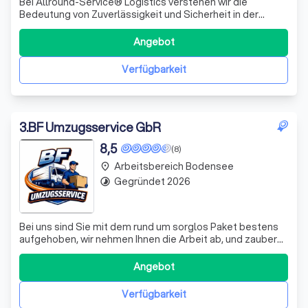
Bei Allround-Service® Logistics verstehen wir die
Bedeutung von Zuverlässigkeit und Sicherheit in der
Logistikbranche. Seit unserer Gründung im Jahr 1988
haben wir uns darauf spezialisiert, maßgeschneiderte
Angebot
Transport- und Umzugslösungen für private und
gewerbliche Kunden anzubieten. Unser engagierte
Verfügbarkeit
3
.
BF Umzugsservice GbR
8,5
(8)
Arbeitsbereich Bodensee
place
Gegründet 2026
timelapse
Bei uns sind Sie mit dem rund um sorglos Paket bestens
aufgehoben, wir nehmen Ihnen die Arbeit ab, und zaubern
Ihnen mit unserem Können ein Lächeln ins Gesicht.
Angebot
Verfügbarkeit