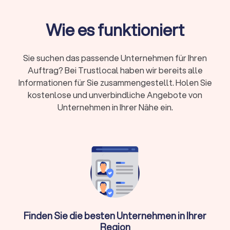
Möbelpacker 30-50 €/Stunde, LKW mit Fahrer
Wie es funktioniert
50-100 €/Stunde
Preismodelle:
Festpreis bei klarem Umfang oder
Stundenlohn bei kleineren, flexiblen Umzügen
Sie suchen das passende Unternehmen für Ihren
Zusatzkosten:
Lange Tragewege, Etagen ohne
Auftrag? Bei Trustlocal haben wir bereits alle
Aufzug, Wochenend- und Feiertagszuschläge,
Informationen für Sie zusammengestellt. Holen Sie
Spezialtransporte
kostenlose und unverbindliche Angebote von
Unternehmen in Ihrer Nähe ein.
Kurzfristige Buchung:
Oft ab 48-72 Stunden
möglich, größere Umzüge benötigen 2-4 Wochen
Vorlauf
Trustlocal hilft: Vergleichen Sie bis zu vier
Angebote, prüfen Sie Bewertungen und buchen
Sie direkt
Finden Sie die besten Unternehmen in Ihrer
Was macht ein Umzugsunternehmen?
Region