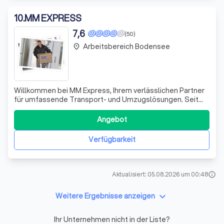
10
.
MM EXPRESS
7,6
(50)
Arbeitsbereich Bodensee
place
Willkommen bei MM Express, Ihrem verlässlichen Partner
für umfassende Transport- und Umzugslösungen. Seit
über zwei Jahrzehnten spezialisieren wir uns auf den
Transport und die Montage von Büromöbeln und haben
Angebot
unsere Dienstleistungen stetig erweitert, um sowohl im
privaten als auch im gewerblichen B
Verfügbarkeit
Aktualisiert: 05.08.2026 um 00:48
info
keyboard_arrow_down
Weitere Ergebnisse anzeigen
Ihr Unternehmen nicht in der Liste?