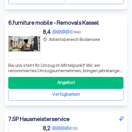
6
.
furniture mobile - Removals Kassel
8,4
(66)
Arbeitsbereich Bodensee
place
Bei uns steht Ihr Umzug im Mittelpunkt! Wir, ein
renommiertes Umzugsunternehmen, bringen jahrelange
Erfahrung und Fachwissen in jeden Schritt Ihres Umzugs
ein. Ob Sie innerhalb der Stadtgrenzen umziehen oder
Angebot
einen Fernumzug planen, unser Ziel ist es, den Prozess so
reibungslos und stressfrei wie mög
Verfügbarkeit
7
.
SP Hausmeisterservice
8,2
(2)