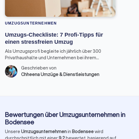
UMZUGSUNTERNEHMEN
Umzugs-Checkliste: 7 Profi-Tipps für
einen stressfreien Umzug
Als Umzugsprofi begleite ich jährlich über 300
Privathaushalte und Unternehmen bei ihrem
Ortswechsel. Die gute Nachricht: Mit der richtigen
Geschrieben von
Umzugsplanung kann der Tag nahezu reibungslos
Chheena Umzüge & Dienstleistungen
und entspannt ablaufen.
Bewertungen über Umzugsunternehmen in
Bodensee
Unsere
Umzugsunternehmen
in
Bodensee
wird
durchschnittlich mit einer
9,2
bewertet, basierend auf