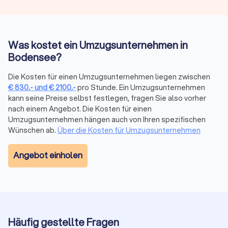
Der Preis eines Umzugsdienstes hängt von Volumen, Distanz,
Stockwerk/Aufzug, Serviceumfang und Saison ab. Anbieter
kalkulieren oft mit Festpreis bei klarer Leistung oder
Stundenlohn bei kleinen oder variablen Umzügen.
Was kostet ein Umzugsunternehmen in
Bodensee?
Stundenbasierte
Kostenfaktor
Tageswerte
Die Kosten für einen Umzugsunternehmen liegen zwischen
Richtwerte
€
830
,-
und
€
2100
,-
pro Stunde. Ein Umzugsunternehmen
kann seine Preise selbst festlegen, fragen Sie also vorher
Umzugshelfer
25–40 € pro Stunde
200–320 €
nach einem Angebot. Die Kosten für einen
Umzugsunternehmen hängen auch von Ihren spezifischen
Möbelpacker
30–50 € pro Stunde
240–400 €
Wünschen ab.
Über die Kosten für Umzugsunternehmen
LKW mit
Angebot einholen
50–100 € pro Stunde
400–720 €
Fahrer
Weitere Kostenfaktoren
Häufig gestellte Fragen
Kilometerpauschale Fernumzug: 0,50 bis 1,50 € pro