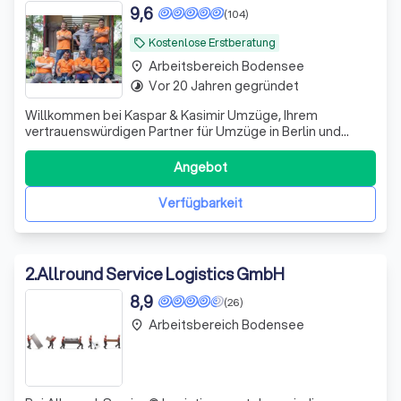
9,6
(104)
Kostenlose Erstberatung
local_offer
Arbeitsbereich Bodensee
place
Vor 20 Jahren gegründet
timelapse
Willkommen bei Kaspar & Kasimir Umzüge, Ihrem
vertrauenswürdigen Partner für Umzüge in Berlin und
darüber hinaus. Als Familienunternehmen mit über 18
Jahren Erfahrung verstehen wir die Herausforderungen
Angebot
und Bedürfnisse, die mit einem Umzug verbunden sind.
Unser Ziel ist es, Ihnen einen reibungslosen
Verfügbarkeit
2
.
Allround Service Logistics GmbH
8,9
(26)
Arbeitsbereich Bodensee
place