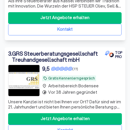
Als Ihre Steuerberater aus Kassel verbinden wir Tradition
mit Innovation. Die Wurzeln der HSP STEUER Oliev, Sell &
Partner Steuerberatungsgesellschaft, kurz: HSP STEUER
Kassel, reichen bis ins Jahr 1962 zurück. Heute gehören wir
Jetzt Angebote erhalten
durch unseren zukunftsorientierten Beratungsansatz zu
den modernsten St
Kontakt
3
.
GRS Steuerberatungsgesellschaft
TOP
PRO
Treuhandgesellschaft mbH
9,5
(77)
Gratis Kennenlerngespräch
local_offer
Arbeitsbereich Bodensee
place
Vor 38 Jahren gegründet
timelapse
Unsere Kanzlei ist nicht bei Ihnen vor Ort? Dafür sind wir im
21. Jahrhundert und bieten Ihnen persönliche Beratung per
Video, WhatsApp und anderen Medien - wir sehen uns!
Datenaustausch - digital
Jetzt Angebote erhalten