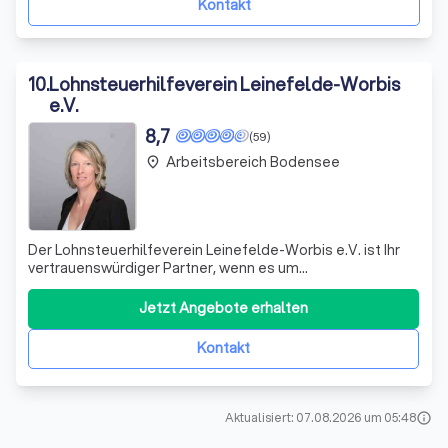
Kontakt
10
.
Lohnsteuerhilfeverein Leinefelde-Worbis
e.V.
8,7
(59)
Arbeitsbereich Bodensee
place
Der Lohnsteuerhilfeverein Leinefelde-Worbis e.V. ist Ihr
vertrauenswürdiger Partner, wenn es um
Steuerangelegenheiten geht. Wir nehmen Ihnen den
Ärger ab, der mit ungeliebten Dingen wie dem Ausfüllen
Jetzt Angebote erhalten
von Steuererklärungen, dem Beantworten von Rückfragen
des Finanzamts, dem Nachreichen von Belegen, d
Kontakt
Aktualisiert: 07.08.2026 um 05:48
info