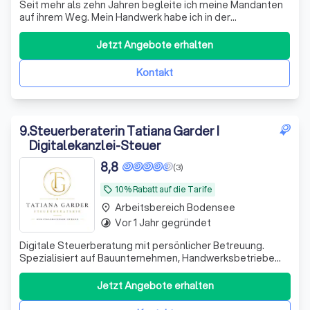
Seit mehr als zehn Jahren begleite ich meine Mandanten
auf ihrem Weg. Mein Handwerk habe ich in der
Berufsausbildung zum Steuerfachangestellten erlernt
und im Rahmen der Qualifikation zum Steuerfachwirt
Jetzt Angebote erhalten
erweitert. Spätestens nach dem bestandenen
Steuerberater-Examen war mir klar, dass ich Unte
Kontakt
9
.
Steuerberaterin Tatiana Garder I
Digitalekanzlei-Steuer
8,8
(3)
10% Rabatt auf die Tarife
local_offer
Arbeitsbereich Bodensee
place
Vor 1 Jahr gegründet
timelapse
Digitale Steuerberatung mit persönlicher Betreuung.
Spezialisiert auf Bauunternehmen, Handwerksbetriebe
und technische Dienstleister. Beratung und direkte
Ansprechpartnerin statt anonymer Großkanzlei.
Jetzt Angebote erhalten