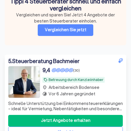
Tipp! 4 Steuerberater schnell und einfach
vergleichen
Vergleichen und sparen Sie! Jetzt 4 Angebote der
besten Steuerberater einholen.
Vergleichen Sie jetzt
5
.
Steuerberatung Bachmeier
9,4
(30)
Betreuung durch Kanzleiinhaber
local_offer
Arbeitsbereich Bodensee
place
Vor 6 Jahren gegründet
timelapse
Schnelle Unterstützung bei Einkommensteuererklärungen
– ideal für Vermietung, Nebentätigkeiten und besondere
private Situationen. Persönlich und unkompliziert.
Jetzt Angebote erhalten