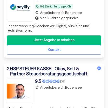
0 € Einrichtungsgebühr
local_offer
Arbeitsbereich Bodensee
place
Vor 6 Jahren gegründet
timelapse
Lohnabrechnung? Machen wir. Digital, pünktlich und
rechtskonform.
Jetzt Angebote erhalten
Kontakt
2
.
HSP STEUER KASSEL Oliev, Sell &
Partner Steuerberatungsgesellschaft
9,5
(33)
Arbeitsbereich Bodensee
place