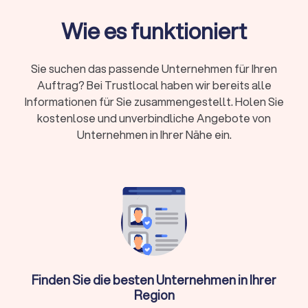
Qualifikation:
Bestellung durch
Steuerberaterkammer ist Pflicht, Fachberater-
Wie es funktioniert
Titel zeigen Spezialisierung
Online oder vor Ort:
Beide Modelle haben
Sie suchen das passende Unternehmen für Ihren
Vorteile – persönlicher Kontakt oder flexible
Auftrag? Bei Trustlocal haben wir bereits alle
digitale Zusammenarbeit
Informationen für Sie zusammengestellt. Holen Sie
Erstgespräch:
Viele Kanzleien bieten 15-20
kostenlose und unverbindliche Angebote von
Minuten kostenlos an
Unternehmen in Ihrer Nähe ein.
Wann brauche ich überhaupt einen
Steuerberater?
Nicht in jeder Situation ist ein Steuerberater zwingend
erforderlich. Für einfache Arbeitnehmer-Steuererklärungen
ohne Zusatzeinkünfte reicht oft die Software ELSTER oder
ein Lohnsteuerhilfeverein. Ein Steuerberater lohnt sich
Finden Sie die besten Unternehmen in Ihrer
besonders, wenn Sie:
Region