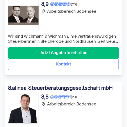
8,9
(20)
Arbeitsbereich Bodensee
place
Wir sind Wichmann & Wichmann, Ihre vertrauenswürdigen
Steuerberater in Bleicherode und Nordhausen. Seit vielen
Jahren bieten wir unseren Mandanten eine proaktive und
strategische Beratung, um Steuern zu sparen und mehr
Jetzt Angebote erhalten
Geld in der Tasche zu behalten. Wir sprechen Ihre
Sprache, verstehen Ihre Bedürfn
Kontakt
8
.
alinea. Steuerberatungsgesellschaft mbH
8,8
(23)
Arbeitsbereich Bodensee
place