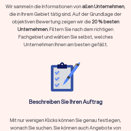
Selbstständig, freiberuflich tätig sind oder ein
Wir sammeln die Informationen von
allen Unternehmen
,
Unternehmen führen
die in Ihrem Gebiet tätig sind. Auf der Grundlage der
Einkünfte aus Vermietung, Kapitalvermögen oder anderen
objektiven Bewertung zeigen wir die
20 % besten
Einkunftsarten haben
Unternehmen
. Filtern Sie nach dem richtigen
Komplexe steuerliche Sachverhalte vorliegen wie
Fachgebiet und wählen Sie selbst, welches
Auslandseinkünfte, Erbschaften oder Beteiligungen
Unternehmen Ihnen am besten gefällt.
Laufende Buchhaltung, Jahresabschlüsse oder
Umsatzsteuervoranmeldungen benötigen
Steueroptimierung und proaktive Gestaltungsberatung
gewünscht sind
Als Faustregel gilt: Wenn die mögliche Steuerersparnis oder
Zeitersparnis die Kosten übersteigt, ist die Investition
sinnvoll.
Beschreiben Sie Ihren Auftrag
Steuerberater vor Ort oder digital wählen?
Moderne Steuerberatung findet längst nicht mehr nur im
Mit nur wenigen Klicks können Sie genau festlegen,
klassischen Büro statt. Digitale Kanzleien bieten ihre
wonach Sie suchen. Sie können auch Angebote von