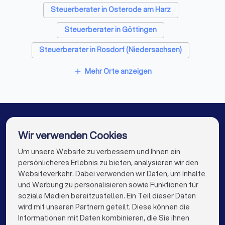
✓
Wie läuft die Zusammenarbeit ab - digital,
Steuerberater in Osterode am Harz
persönlich oder hybrid?
Steuerberater in Göttingen
✓
Welche Software nutzen Sie (z.B. DATEV)?
Steuerberater in Rosdorf (Niedersachsen)
✓
Wie berechnen Sie Ihr Honorar - nach StBVV,
Steuerberater in Bad Lauterberg im Harz
Mehr Orte anzeigen
add
Pauschalpreise oder Stundensätze?
Steuerberater in Friedland (Niedersachsen)
✓
Wie schnell reagieren Sie in der Regel auf
Steuerberater in Leinefelde
Anfragen?
Steuerberater in Einbeck
Steuerberater in Seesen
Wir verwenden Cookies
✓
Gibt es eine Vertretung bei Urlaub oder
Steuerberater in Berlin
Steuerberater in Hamburg
Krankheit?
Um unsere Website zu verbessern und Ihnen ein
Die besten Steuerberater für Sie
persönlicheres Erlebnis zu bieten, analysieren wir den
Steuerberater in München
Steuerberater in Köln
Websiteverkehr. Dabei verwenden wir Daten, um Inhalte
info@trustlocal.de
und Werbung zu personalisieren sowie Funktionen für
Steuerberater in Frankfurt am Main
soziale Medien bereitzustellen. Ein Teil dieser Daten
Diese Unterlagen sollten Sie mitbringen
wird mit unseren Partnern geteilt. Diese können die
Steuerberater in Stuttgart
Informationen mit Daten kombinieren, die Sie ihnen
Letzte Steuerbescheide