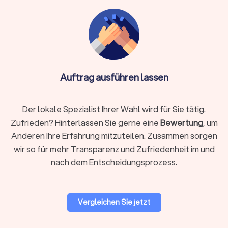
Kommunikation per E-Mail, Chat oder Video-Call
Info:
Wichtig bei Online-Anbietern: Achten Sie auf
DSGVO-konforme Datenverarbeitung und die
Nutzung sicherer Software wie DATEV
Unternehmen online. Die Qualifikation ist essentiell –
Auftrag ausführen lassen
auch ein Online-Steuerberater muss von der
Steuerberaterkammer bestellt sein.
Der lokale Spezialist Ihrer Wahl wird für Sie tätig.
Zufrieden? Hinterlassen Sie gerne eine
Bewertung
, um
Auf Trustlocal finden Sie beide Varianten übersichtlich
Anderen Ihre Erfahrung mitzuteilen. Zusammen sorgen
dargestellt, sodass Sie selbst entscheiden können, was
wir so für mehr Transparenz und Zufriedenheit im und
besser zu Ihnen passt. Nutzen Sie unsere Filterfunktion, um
nach dem Entscheidungsprozess.
gezielt nach lokalen Beratern in Bodensee oder digitalen
Kanzleien zu suchen.
Vergleichen Sie jetzt
Woran Sie einen guten Steuerberater
erkennen