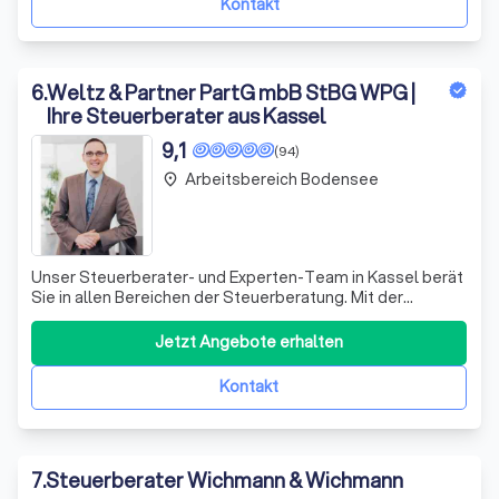
Kontakt
6
.
Weltz & Partner PartG mbB StBG WPG |
Ihre Steuerberater aus Kassel
9,1
(94)
Arbeitsbereich Bodensee
place
Unser Steuer­berater- und Experten-Team in Kassel berät
Sie in allen Be­reichen der Steuer­beratung. Mit der
digitalen Scan-Buch­haltung machen wir Ihre Buch­haltung
effizient und hoch­wertig – und so einfach wie nie zuvor.
Jetzt Angebote erhalten
Kontakt
7
.
Steuerberater Wichmann & Wichmann