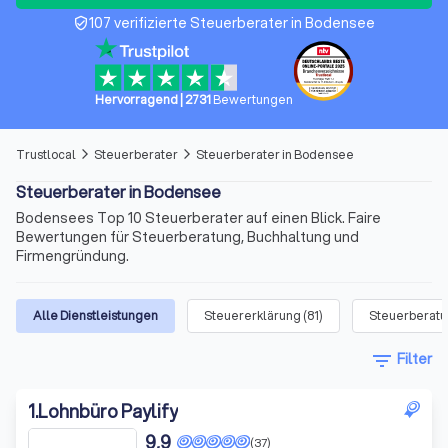
107 verifizierte Steuerberater in Bodensee
verified_user
Hervorragend
|
2731
Bewertungen
Trustlocal
Steuerberater
Steuerberater in Bodensee
arrow_forward_ios
arrow_forward_ios
Steuerberater in Bodensee
Bodensees Top 10 Steuerberater auf einen Blick. Faire
Bewertungen für Steuerberatung, Buchhaltung und
Firmengründung.
Alle Dienstleistungen
Steuererklärung
(
81
)
Steuerberat
filter_list
Filter
1
.
Lohnbüro Paylify
9,9
(37)