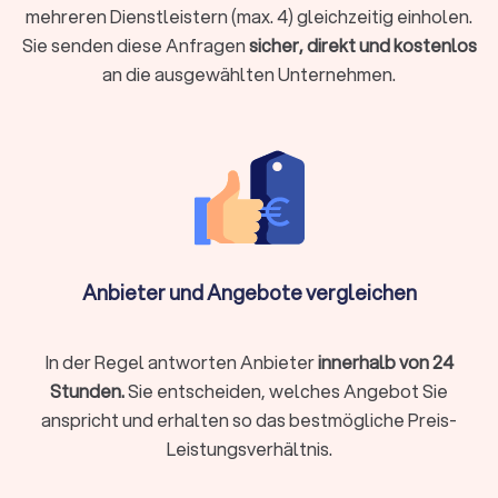
Dienstleistungen vollständig online an, von der
mehreren Dienstleistern (max. 4) gleichzeitig einholen.
Belegübermittlung bis zur Videoberatung. Beide Modelle
Sie senden diese Anfragen
sicher, direkt und kostenlos
haben Vorzüge:
an die ausgewählten Unternehmen.
Lokale Steuerberatung
Persönlicher Kontakt bei komplexen Beratungen
Kurzfristige persönliche Termine möglich
Aufbau einer persönlichen Vertrauensbeziehung
Gut geeignet für Mandanten, die persönlichen Kontakt
Anbieter und Angebote vergleichen
schätzen
In der Regel antworten Anbieter
innerhalb von 24
Online-Steuerberatung
Stunden.
Sie entscheiden, welches Angebot Sie
Ortsunabhängig und zeitlich flexibel
anspricht und erhalten so das bestmögliche Preis-
Oft günstigere Preismodelle durch effizientere Prozesse
Leistungsverhältnis.
Digitale Belegübermittlung spart Papierkram