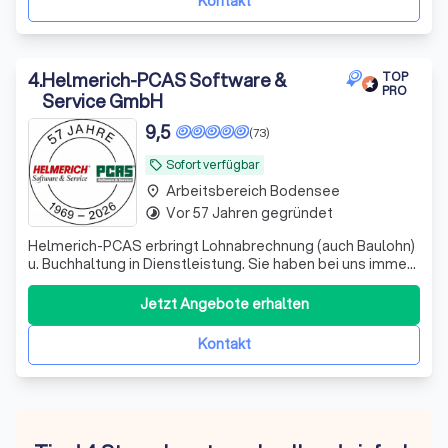
Kontakt
4
.
Helmerich-PCAS Software &
TOP
PRO
Service GmbH
9,5
(73)
Sofort verfügbar
local_offer
Arbeitsbereich Bodensee
place
Vor 57 Jahren gegründet
timelapse
Helmerich-PCAS erbringt Lohnabrechnung (auch Baulohn)
u. Buchhaltung in Dienstleistung. Sie haben bei uns immer
einen festen Ansprechpartner, den Sie per Telefon,
Telefax oder eMail erreichen können.
Jetzt Angebote erhalten
Kontakt