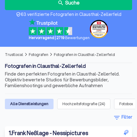
Suche
search
63 verifizierte Fotografen in Clausthal-Zellerfeld
verified_user
Hervorragend
|
2719
Bewertungen
Trustlocal
Fotografen
Fotografen in Clausthal-Zellerfeld
arrow_forward_ios
arrow_forward_ios
Fotografen in Clausthal-Zellerfeld
Finde den perfekten Fotografen in Clausthal-Zellerfeld.
Objektiv bewertete Studios für Bewerbungsbilder,
Familienshootings und gewerbliche Aufnahmen
Alle Dienstleistungen
Hochzeitsfotografie
(
24
)
Fotobox
filter_list
Filter
1
.
Frank Neßlage - Nessipictures