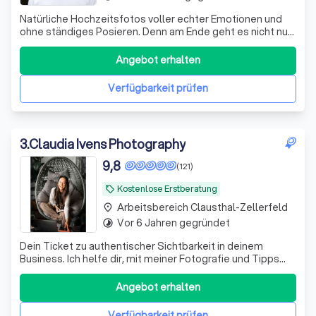
Natürliche Hochzeitsfotos voller echter Emotionen und
ohne ständiges Posieren. Denn am Ende geht es nicht nur
darum, wie eure Hochzeit aussah, sondern vor allem
darum, wie sie sich angefühlt hat.
Angebot erhalten
Verfügbarkeit prüfen
3
.
Claudia Ivens Photography
9,8
(121)
Kostenlose Erstberatung
local_offer
Arbeitsbereich Clausthal-Zellerfeld
place
Vor 6 Jahren gegründet
timelapse
Dein Ticket zu authentischer Sichtbarkeit in deinem
Business. Ich helfe dir, mit meiner Fotografie und Tipps
zum Personal Branding das Herz und die Message des
Unternehmens sichtbar zu machen.
Angebot erhalten
Verfügbarkeit prüfen