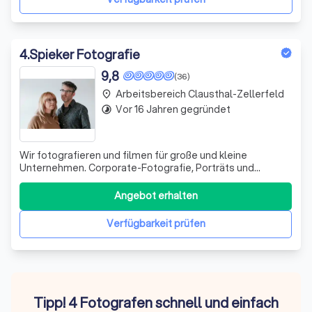
4
.
Spieker Fotografie
9,8
(36)
Arbeitsbereich Clausthal-Zellerfeld
place
Vor 16 Jahren gegründet
timelapse
Wir fotografieren und filmen für große und kleine
Unternehmen. Corporate-Fotografie, Porträts und
Imagevideos sind unsere Themen.
Angebot erhalten
Verfügbarkeit prüfen
Tipp! 4 Fotografen schnell und einfach