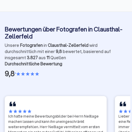
Bewertungen über Fotografen in Clausthal-
Zellerfeld
Unsere
Fotografen
in
Clausthal-Zellerfeld
wird
durchschnittlich mit einer
9,8
bewertet, basierend auf
insgesamt
3.827
aus
11
Quellen
Durchschnittliche Bewertung
9,8
•
star
star
star
star
star
star
star
star
star
star
star
star
sta
Ich hatte meine Bewerbungsbilder bei Herrn Neßlage
Lieber 
machen lassen und kann ihn uneingeschränkt
eine Rez
weiterempfehlen. Herr Neßlage vermittelt vom ersten
immer w