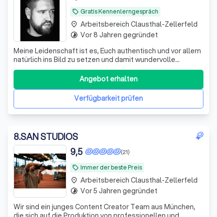
Gratis Kennenlerngespräch
local_offer
Arbeitsbereich Clausthal-Zellerfeld
place
Vor 8 Jahren gegründet
timelapse
Meine Leidenschaft ist es, Euch authentisch und vor allem
natürlich ins Bild zu setzen und damit wundervolle
Momente und Erinnerungen zu schaffen.
Angebot erhalten
Verfügbarkeit prüfen
8
.
SAN STUDIOS
9,5
(21)
Immer der beste Preis
local_offer
Arbeitsbereich Clausthal-Zellerfeld
place
Vor 5 Jahren gegründet
timelapse
Wir sind ein junges Content Creator Team aus München,
die sich auf die Produktion von professionellen und