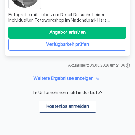
Fotografie mit Liebe zum Detail Du suchst einen
individuellen Fotoworkshop im Nationalpark Harz,
möchtest Deine Kamera besser kennenlernen oder Deine
Kenntnisse in der Fotografie vertiefen? Du sucht eine
Angebot erhalten
Fotografin die dein Produkt, Gebäude oder
Ferienwohnung fotografisch ins rechte Licht setzt?
Verfügbarkeit prüfen
Aktualisiert: 03.08.2026 um 21:06
info
keyboard_arrow_down
Weitere Ergebnisse anzeigen
Ihr Unternehmen nicht in der Liste?
Kostenlos anmelden