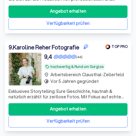
authentischer Werbeinhalte spezialisiert haben.
Angebot erhalten
Verfügbarkeit prüfen
9
.
Karoline Reher Fotografie
TOP PRO
9,4
(44)
hochwertig & Rund um Sorglos
local_offer
Arbeitsbereich Clausthal-Zellerfeld
place
Vor 5 Jahren gegründet
timelapse
Exklusives Storytelling: Eure Geschichte, hautnah &
natürlich erzählt für zeitlose Fotos. Mit Fokus auf echte
Momente und emotionale Portraits statt gestellte Posen.
Ganztags (ab 5 Std.) ab 1900€
Angebot erhalten
Verfügbarkeit prüfen