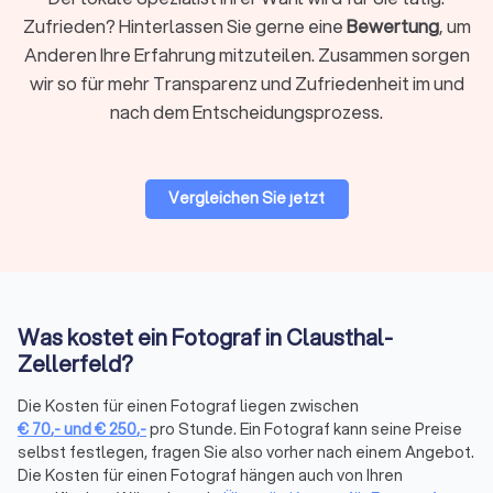
durch Können, Erfahrung und ein echtes Gespür für Menschen
Zufrieden? Hinterlassen Sie gerne eine
Bewertung
, um
und Momente.
Anderen Ihre Erfahrung mitzuteilen. Zusammen sorgen
Technik im Griff:
Profis wissen genau, was sie tun. Sie kennen
wir so für mehr Transparenz und Zufriedenheit im und
ihre Ausrüstung, beherrschen verschiedene Objektive,
nach dem Entscheidungsprozess.
Lichtsetups und Einstellungen, damit jedes Bild so wird, wie
es soll, statt „hoffentlich passt das".
Blick für das Besondere:
Ein gutes Foto entsteht im Kopf,
nicht im Menü der Kamera. Erfahrene Fotografen sehen
Vergleichen Sie jetzt
Motive, bevor sie entstehen, finden ungewöhnliche
Perspektiven und komponieren Bilder, die hängen bleiben.
Licht als Werkzeug:
Natürliches Licht, künstliches Licht, harte
Schatten oder weiches Leuchten: Ein Profi versteht, wie Licht
wirkt, und setzt es gezielt ein, statt zu hoffen, dass die Sonne
mitspielt.
Was kostet ein Fotograf in Clausthal-
Sorgfältige Nachbearbeitung:
Nach dem Shooting ist die
Zellerfeld?
Arbeit längst nicht vorbei. Farben, Kontraste, Hauttöne,
Details: Ein guter Fotograf optimiert, ohne das Bild in eine
Die Kosten für einen Fotograf liegen zwischen
Plastikversion seiner selbst zu verwandeln.
€
70
,-
und
€
250
,-
pro Stunde. Ein Fotograf kann seine Preise
selbst festlegen, fragen Sie also vorher nach einem Angebot.
Gut mit Menschen:
Gerade bei Porträts, Familienfotos oder
Die Kosten für einen Fotograf hängen auch von Ihren
Hochzeiten braucht es Fingerspitzengefühl. Die besten