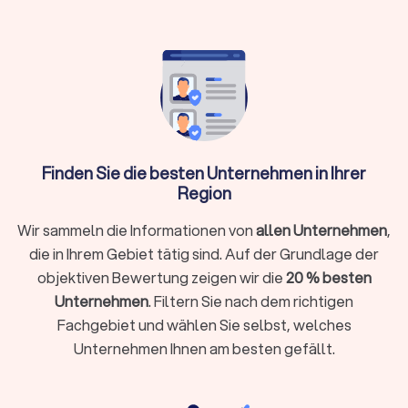
kommerzielle Verwendung oft zusätzlich zu
klären
Wann brauche ich einen professionellen
Fotografen?
Während Smartphone-Kameras für Schnappschüsse
Finden Sie die besten Unternehmen in Ihrer
ausreichen, gibt es Situationen, in denen professionelle
Region
Fotografie den entscheidenden Unterschied macht:
Bewerbungen und berufliche Profile:
Professionelle
Wir sammeln die Informationen von
allen Unternehmen
,
Bewerbungsfotos und Business-Porträts für LinkedIn oder
die in Ihrem Gebiet tätig sind. Auf der Grundlage der
Unternehmenswebseiten vermitteln Kompetenz und
objektiven Bewertung zeigen wir die
20 % besten
Seriosität.
Offizielle Dokumente:
Biometrische Passbilder für
Unternehmen
. Filtern Sie nach dem richtigen
Personalausweis, Reisepass oder Führerschein müssen
Fachgebiet und wählen Sie selbst, welches
strenge Vorgaben erfüllen. Seit der Umstellung auf digitale
Unternehmen Ihnen am besten gefällt.
Passbilder ab dem 1. Mai 2025 sind ausschließlich digital
übermittelte Fotos zulässig, die von zertifizierten Fotografen
über eine verschlüsselte Verbindung an die Behörden