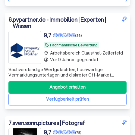
6
.
pvpartner.de - Immobilien | Experten |
Wissen
9,7
(36)
Fachmännische Bewertung
local_offer
Arbeitsbereich Clausthal-Zellerfeld
place
Vor 9 Jahren gegründet
timelapse
Sachverständige Wertgutachten, hochwertige
Vermarktungsunterlagen und diskreter Off-Market
Vertrieb sowie enge Zusammenarbeit mit
Immobilienexperten wie Architekten, Finanzierern und
Angebot erhalten
Energieberatern.
Verfügbarkeit prüfen
7
.
sven.sonn.pictures | Fotograf
9,7
(78)