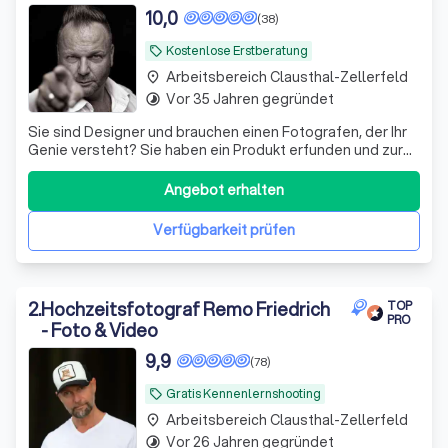
10,0
(38)
Kostenlose Erstberatung
local_offer
Arbeitsbereich Clausthal-Zellerfeld
place
Vor 35 Jahren gegründet
timelapse
Sie sind Designer und brauchen einen Fotografen, der Ihr
Genie versteht? Sie haben ein Produkt erfunden und zur
Vermarktung fehlt noch ein gutes Foto? Ihre Lebensmittel
sollen noch besser aussehen?
Angebot erhalten
Verfügbarkeit prüfen
2
.
Hochzeitsfotograf Remo Friedrich
TOP
PRO
- Foto & Video
9,9
(78)
Gratis Kennenlernshooting
local_offer
Arbeitsbereich Clausthal-Zellerfeld
place
Vor 26 Jahren gegründet
timelapse