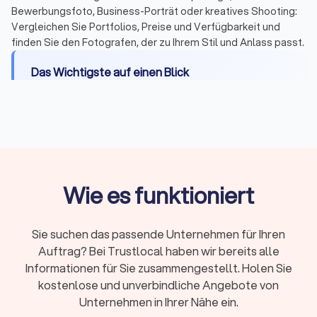
Bewerbungsfoto, Business-Porträt oder kreatives Shooting:
Vergleichen Sie Portfolios, Preise und Verfügbarkeit und
finden Sie den Fotografen, der zu Ihrem Stil und Anlass passt.
Das Wichtigste auf einen Blick
Wann Sie einen Profi brauchen:
Bewerbungen,
offizielle Dokumente, wichtige Events oder
professionelle Businessbilder
Passbilder ab Mai 2025:
Nur noch digital über
zertifizierte Fotografen, keine ausgedruckten
Wie es funktioniert
Fotos mehr zulässig
Durchschnittlicher Stundensatz:
150 bis 250 Euro,
abhängig von Erfahrung und Spezialisierung
Sie suchen das passende Unternehmen für Ihren
Lieferzeit:
Passbilder sofort, Bewerbungsfotos
Auftrag? Bei Trustlocal haben wir bereits alle
2-3 Tage, Porträts 1-2 Wochen, Hochzeiten 4-8
Informationen für Sie zusammengestellt. Holen Sie
Wochen
kostenlose und unverbindliche Angebote von
Unternehmen in Ihrer Nähe ein.
Nutzungsrechte:
Private Nutzung meist inklusive,