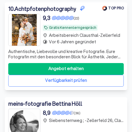
10
.
Achtpfotenphotography
TOP PRO
9,3
(22)
Gratis Kennenlerngespräch
local_offer
Arbeitsbereich Clausthal-Zellerfeld
place
Vor 6 Jahren gegründet
timelapse
Authentische, Liebevolle und kreative Fotografie. Eure
Fotografin mit den besonderen Blick für Ästhetik. Jeder
Mensch ist in meinen Augen schön und besonders!
Angebot erhalten
Verfügbarkeit prüfen
meins-fotografie Bettina Höll
8,9
(36)
Siebensternweg ; -Zellerfeld 26, Clausthal-Zellerfeld
place