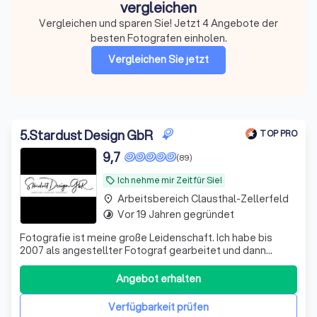
vergleichen
Vergleichen und sparen Sie! Jetzt 4 Angebote der
besten Fotografen einholen.
Vergleichen Sie jetzt
5
.
Stardust Design GbR
TOP PRO
9,7
(89)
Ich nehme mir Zeit für Sie!
local_offer
Arbeitsbereich Clausthal-Zellerfeld
place
Vor 19 Jahren gegründet
timelapse
Fotografie ist meine große Leidenschaft. Ich habe bis
2007 als angestellter Fotograf gearbeitet und dann
meinen großen Traum als selbständiger Fotograf mit
eigenem Fotostudio verwirklicht.
Angebot erhalten
Verfügbarkeit prüfen