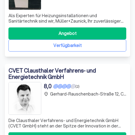
Als Experten für Heizungsinstallationen und
Sanitärtechnik sind wir, Müller+Zaunick, Ihr zuverlässiger
Partner für alle Belange rund um Wärme und Wasser in
Ihrem Zuhause. Unser breites Leistungsspektrum umfasst
Angebot
die Installation von Heizungsanlagen, einschließlich
regenerativer Lösungen wie Solarener
Verfügbarkeit
CVET Clausthaler Verfahrens- und
Energietechnik GmbH
8,0
(2)
Gerhard-Rauschenbach-Straße 12, Clausthal-Zellerfeld
place
Die Clausthaler Verfahrens- und Energietechnik GmbH
(CVET GmbH) steht an der Spitze der Innovation in der
Entwicklung und Optimierung von