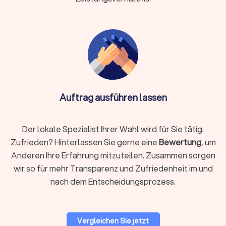
der Energieeffizienz vor, wie zum Beispiel die Isolierung
der Außenwände, den Austausch der Heizungsanlage
oder die Installation von Photovoltaikanlagen.
Unterstützung bei der Antragstellung:
Ihr
Energieberater hilft Ihnen ebenfalls bei der Beantragung
von Fördermitteln durch KfW und BAFA. Mit
umfassender Kenntnis der Förderrichtlinien unterstützt
der Berater Sie dabei, alle erforderlichen Dokumente
korrekt und vollständig einzureichen.
Auftrag ausführen lassen
Umsetzung und Nachkontrolle:
Nach der Genehmigung
der Fördermittel und der Beratung beginnt die
Umsetzung der empfohlenen Maßnahmen. Viele
Der lokale Spezialist Ihrer Wahl wird für Sie tätig.
Energieberater führen selbst Nachkontrollen durch, um
Zufrieden? Hinterlassen Sie gerne eine
Bewertung
, um
die korrekte Umsetzung der Maßnahmen zu
Anderen Ihre Erfahrung mitzuteilen. Zusammen sorgen
gewährleisten und die Erreichung der angestrebten
wir so für mehr Transparenz und Zufriedenheit im und
Energieeinsparungen zu überprüfen.
nach dem Entscheidungsprozess.
Wie finde ich einen Energieberater in
Clausthal-Zellerfeld?
Vergleichen Sie jetzt