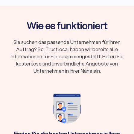
Energieberatung spielt eine entscheidende Rolle bei der
Förderung der Energieeffizienz und Nachhaltigkeit. Durch eine
detaillierte Analyse des Energieverbrauchs eines Gebäudes
können Energieberater Einsparpotenziale identifizieren und
Wie es funktioniert
individuelle Sanierungsfahrpläne erstellen. Dies führt nicht
nur zu einer Reduzierung der Energiekosten, sondern auch zu
einer verbesserten Umweltbilanz.
Sie suchen das passende Unternehmen für Ihren
Auftrag? Bei Trustlocal haben wir bereits alle
Informationen für Sie zusammengestellt. Holen Sie
Kosten und Förderung der Energieberatung in
kostenlose und unverbindliche Angebote von
Clausthal-Zellerfeld
Unternehmen in Ihrer Nähe ein.
Was kostet ein Energieberater in Clausthal-
Zellerfeld?
Die Kosten für einen Energieberater variieren je nach Umfang
der Beratung und der Komplexität des Projekts. Für eine
umfassende Energieberatung eines Einfamilienhauses
können die Kosten
zwischen € 800,- und € 1.500,-
liegen.
Einzelmaßnahmen, wie die Beratung zur Fenster- oder
Finden Sie die besten Unternehmen in Ihrer