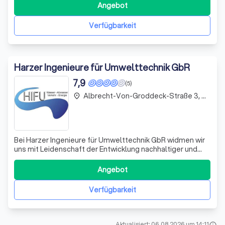
Abgasreinigungssystemen. Wir bieten
Angebot
herstellerunabhängige technische Beratung und sind
spezialisiert auf die messtechnische Erfassung von
Verfügbarkeit
Istzuständen, die Erstel
Harzer Ingenieure für Umwelttechnik GbR
7,9
(5)
Albrecht-Von-Groddeck-Straße 3, Clausthal-Zellerfeld
place
Bei Harzer Ingenieure für Umwelttechnik GbR widmen wir
uns mit Leidenschaft der Entwicklung nachhaltiger und
effizienter Lösungen in den Bereichen
Siedlungswasserwirtschaft und kommunaler Tiefbau.
Angebot
Unser Ansatz ist innovativ, ganzheitlich und
projektorientiert, was uns ermöglicht, maßgeschneiderte
Verfügbarkeit
Di
Aktualisiert: 06.08.2026 um 14:11
info