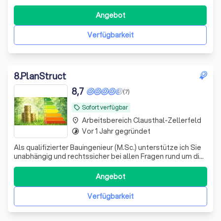
Zeit und Geld zu sparen. Wir verstehen, dass jeder Kunde
einzigartige Bedürfnisse und Herausforderungen hat,
Angebot
besonders wenn es um das komplexe Thema Energie
geht. Deshalb bieten wir Dir unsere ex
Verfügbarkeit
8
.
PlanStruct
8,7
(7)
Sofort verfügbar
local_offer
Arbeitsbereich Clausthal-Zellerfeld
place
Vor 1 Jahr gegründet
timelapse
Als qualifizierter Bauingenieur (M.Sc.) unterstütze ich Sie
unabhängig und rechtssicher bei allen Fragen rund um die
Energieeffizienz und die Bewertung von Bauschäden an
Ihrer Immobilie.
Angebot
Verfügbarkeit