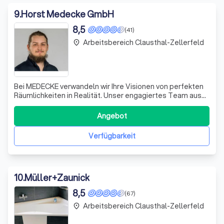
9
.
Horst Medecke GmbH
8,5
(41)
Arbeitsbereich Clausthal-Zellerfeld
place
Bei MEDECKE verwandeln wir Ihre Visionen von perfekten
Räumlichkeiten in Realität. Unser engagiertes Team aus
Fachleuten für Sanitär-, Heizungs- und Klimatechnik steht
bereit, um maßgeschneiderte Lösungen anzubieten, die
Angebot
präzise auf Ihre Bedürfnisse zugeschnitten sind. Ob es um
die Realisierung Ihre
Verfügbarkeit
10
.
Müller+Zaunick
8,5
(67)
Arbeitsbereich Clausthal-Zellerfeld
place