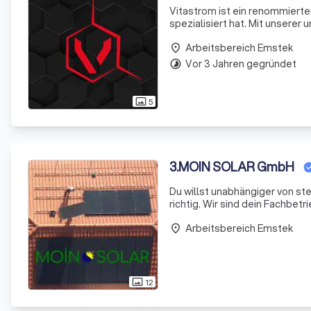
Vitastrom ist ein renommierter
spezialisiert hat. Mit unserer
Partner für alle Arten von Ele
Arbeitsbereich Emstek
place
Vor 3 Jahren gegründet
timelapse
5
photo_size_select_actual
3
.
MOIN SOLAR GmbH
Du willst unabhängiger von s
richtig. Wir sind dein Fachbet
gesamten Region Oldenburg. P
Arbeitsbereich Emstek
installieren
place
12
photo_size_select_actual