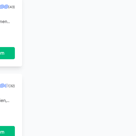
(43)
amen
 Seit
rn
(32)
ien,
r
rn