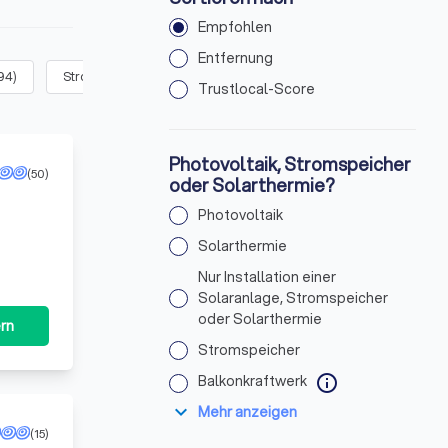
Empfohlen
Entfernung
94
)
Stromspeicher
(
87
)
Balkonkraftwerk
(
93
)
Ich brauch
Trustlocal-Score
Photovoltaik, Stromspeicher
(50)
oder Solarthermie?
Photovoltaik
Solarthermie
Nur Installation einer
Solaranlage, Stromspeicher
oder Solarthermie
rn
Stromspeicher
Balkonkraftwerk
info
expand_more
Mehr anzeigen
(15)