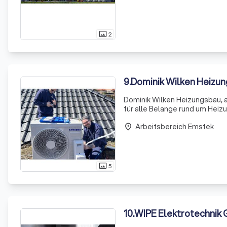
2
photo_size_select_actual
9
.
Dominik Wilken Heizun
Dominik Wilken Heizungsbau, a
für alle Belange rund um Heiz
abgeschlossenen Ausbildung a
Arbeitsbereich Emstek
Wasserinstall
place
5
photo_size_select_actual
10
.
WIPE Elektrotechnik