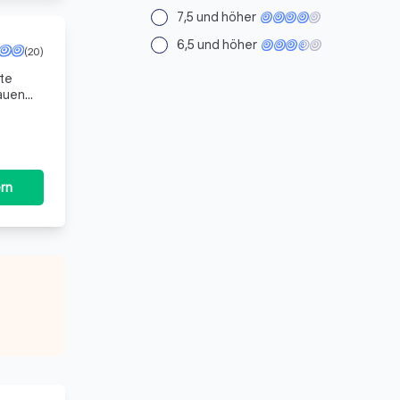
7,5 und höher
6,5 und höher
(20)
nte
rauen
rn