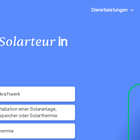
Dienstleistungen
in
Solarteur
kraftwerk
stallation einer Solaranlage,
peicher oder Solarthermie
hermie