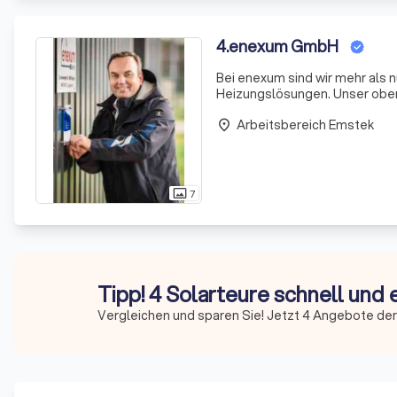
4
.
enexum GmbH
Bei enexum sind wir mehr als nu
Heizungslösungen. Unser oberst
unserer Kunden durch hervorra
Arbeitsbereich Emstek
place
7
photo_size_select_actual
Tipp! 4 Solarteure schnell und 
Vergleichen und sparen Sie! Jetzt 4 Angebote der