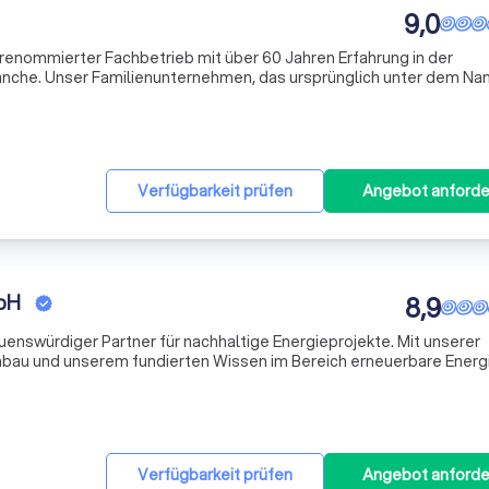
9,0
 renommierter Fachbetrieb mit über 60 Jahren Erfahrung in der
nche. Unser Familienunternehmen, das ursprünglich unter dem N
nnt war, hat sich stets auf die Kundenzufriedenheit konzentriert.
Verfügbarkeit prüfen
Angebot anforde
bH
8,9
rauenswürdiger Partner für nachhaltige Energieprojekte. Mit unserer
hbau und unserem fundierten Wissen im Bereich erneuerbare Energ
nde und professionelle Lösung für Ihre Photovoltaik-Projekte. Unse
Verfügbarkeit prüfen
Angebot anforde