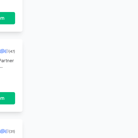
rn
(47)
Partner
rn
(31)