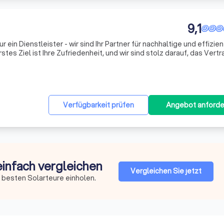
9,1
r ein Dienstleister - wir sind Ihr Partner für nachhaltige und effizie
es Ziel ist Ihre Zufriedenheit, und wir sind stolz darauf, das Vert
gende Arbeit und zuverlässigen Service zu gewinnen. Wir legen g
Verfügbarkeit prüfen
Angebot anforde
einfach vergleichen
Vergleichen Sie jetzt
 besten Solarteure einholen.