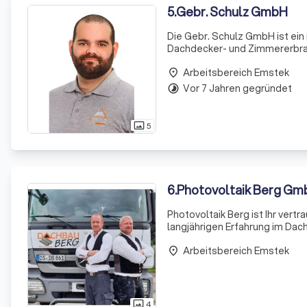
5
.
Gebr. Schulz GmbH
Die Gebr. Schulz GmbH ist ein
Dachdecker- und Zimmererbra
Horst Schulz Bedachungen beka
Arbeitsbereich Emstek
2001 führen die
place
Vor 7 Jahren gegründet
timelapse
5
photo_size_select_actual
6
.
Photovoltaik Berg Gm
Photovoltaik Berg ist Ihr vert
langjährigen Erfahrung im Dac
bieten wir Ihnen eine umfasse
Arbeitsbereich Emstek
Engageme
place
4
photo_size_select_actual