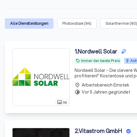
Alle Dienstleistungen
Photovoltaik
(
94
)
Solarthermie
(
90
)
1
.
Nordwell Solar
Immer der beste Preis
Ant
local_offer
Nordwell Solar – Die clevere W
profitieren!“ Kosten
Arbeitsbereich Emstek
place
Vor 5 Jahren gegründet
timelapse
56
photo_size_select_actual
2
.
Vitastrom GmbH