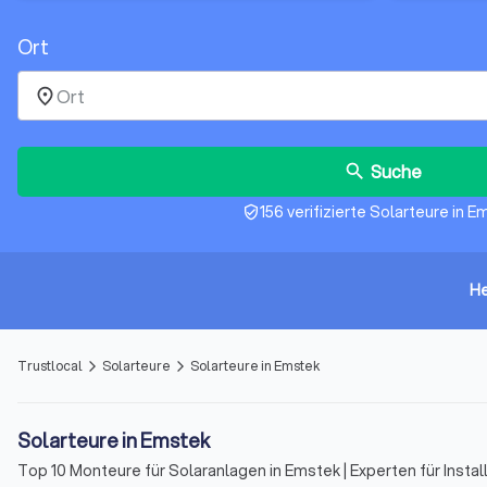
Ort
place
Suche
search
156 verifizierte Solarteure in 
verified_user
He
Trustlocal
Solarteure
Solarteure in Emstek
arrow_forward_ios
arrow_forward_ios
Solarteure in Emstek
Top 10 Monteure für Solaranlagen in Emstek | Experten für Insta