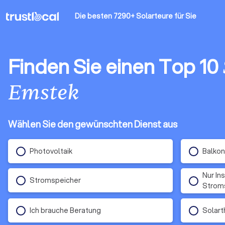
Die besten 7290+ Solarteure
für Sie
Finden Sie einen Top 10
Emstek
Wählen Sie den gewünschten Dienst aus
Photovoltaik
Balkon
Nur In
Stromspeicher
Stroms
Ich brauche Beratung
Solart