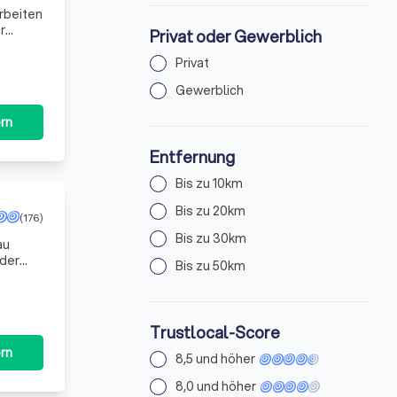
arbeiten
r
Privat oder Gewerblich
Privat
Gewerblich
rn
Entfernung
Bis zu 10km
Bis zu 20km
(176)
Bis zu 30km
au
 der
Bis zu 50km
Trustlocal-Score
rn
8,5 und höher
8,0 und höher