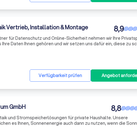
ik Vertrieb, Installation & Montage
8,9
tner für Datenschutz und Online-Sicherheit nehmen wir Ihre Privat
s Ihre Daten Ihnen gehören und wir setzen uns dafür ein, diese zu s
rtise in der Verarbeitung und Sicherung von personenbezogenen 
Verfügbarkeit prüfen
Angebot anforde
trum GmbH
8,8
ltaik und Stromspeicherlösungen für private Haushalte. Unsere
ichen es Ihnen, Sonnenenergie auch dann zu nutzen, wenn die Sonn
 und innovativen Technologie helfen wir Ihnen, nachhaltig und effizi