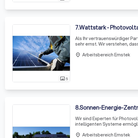
7
.
Wattstark - Photovolta
Als Ihr vertrauenswürdiger Par
sehr ernst. Wir verstehen, das
Mit unserer umfassenden Expe
Arbeitsbereich Emstek
place
5
photo_size_select_actual
8
.
Sonnen-Energie-Zen
Wir sind Experten für Photovo
intelligenten Systeme ermögl
scheint. Mit unserer Expertise
Arbeitsbereich Emstek
Energie
place