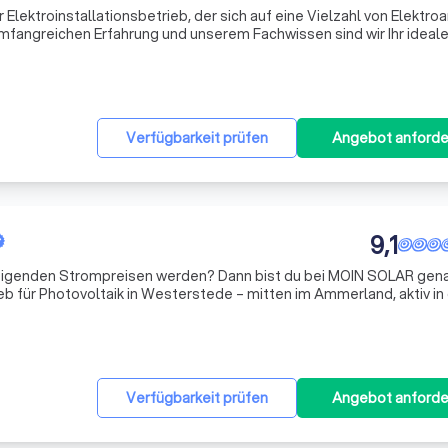
 Elektroinstallationsbetrieb, der sich auf eine Vielzahl von Elektro
 umfangreichen Erfahrung und unserem Fachwissen sind wir Ihr ideale
ktroinstallationen, von der Montage und Installation von Gebäude
Verfügbarkeit prüfen
Angebot anforde
9,1
teigenden Strompreisen werden? Dann bist du bei MOIN SOLAR gen
rieb für Photovoltaik in Westerstede – mitten im Ammerland, aktiv in
hotovoltaikanlagen Das Herzstück unserer Arbeit. Wir planen und
Verfügbarkeit prüfen
Angebot anforde