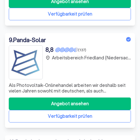
Sitz in Uslar, Deutschland, sind wir stolz darauf, unseren
Angebot ansehen
Kunden hochwertige Solartechnik-Lösungen anzubieten.
Unser Team besteht aus
Verfügbarkeit prüfen
9
.
Panda-Solar
8,8
(137)
Arbeitsbereich Friedland (Niedersachsen)
place
Als Photovoltaik-Onlinehandel arbeiten wir deshalb seit
vielen Jahren sowohl mit deutschen, als auch
internationalen Firmen aus der Photovoltaik-Branche
zusammen und können Aufträge dank eigenem Lager
Angebot ansehen
schnell und sicher liefern. Hierbei steht vorallem eine
kundenzpezifische Beratung, Qualität und Se
Verfügbarkeit prüfen