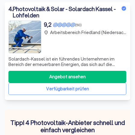
4
.
Photovoltaik & Solar - Solardach Kassel -
Lohfelden
9,2
(50)
Arbeitsbereich Friedland (Niedersachsen)
place
Solardach-Kassel ist ein führendes Unternehmen im
Bereich der erneuerbaren Energien, das sich auf die
Installation von Photovoltaikanlagen, Stromspeichern und
Wallboxen für Elektrofahrzeuge spezialisiert hat. Mit über
Angebot ansehen
20 Jahren Erfahrung im Dachdeckerhandwerk zeichnen wir
uns durch fundiertes Wissen
Verfügbarkeit prüfen
Tipp! 4 Photovoltaik-Anbieter schnell und
einfach vergleichen