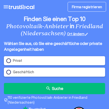
menu
Firma registrieren
Finden Sie einen Top 10
in
Photovoltaik-Anbieter
Friedland
(Niedersachsen)
Ort ändern
edit
Wählen Sie aus, ob Sie eine geschäftliche oder private
Angelegenheit haben
Privat
Geschäftlich
Suche
search
110 verifizierte Photovoltaik-Anbieter in Friedland
verified_user
(Niedersachsen)