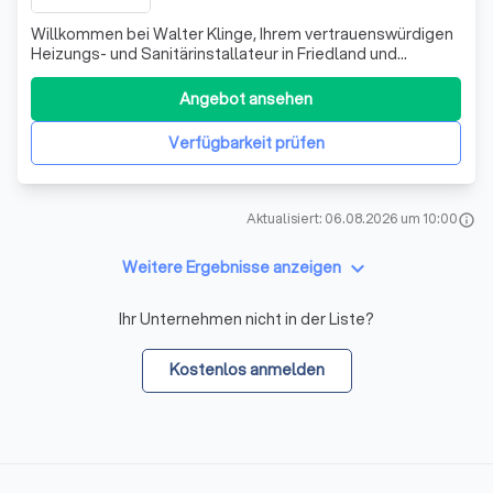
Willkommen bei Walter Klinge, Ihrem vertrauenswürdigen
Heizungs- und Sanitärinstallateur in Friedland und
Umgebung. Wir sind Ihr kompetenter Partner für alle
Fragen rund um Heizung, Bad und Sanitär, ob im Neubau,
Angebot ansehen
Altbau, Umbau, Anbau oder bei der Sanierung und
Modernisierung. Mit unserer jahrelangen
Verfügbarkeit prüfen
Aktualisiert: 06.08.2026 um 10:00
info
keyboard_arrow_down
Weitere Ergebnisse anzeigen
Ihr Unternehmen nicht in der Liste?
Kostenlos anmelden