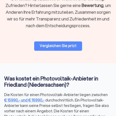
Zuschuss erhalten und mit dem Kauf fortfahren können.
Zufrieden? Hinterlassen Sie gerne eine
Bewertung
, um
Anderen Ihre Erfahrung mitzuteilen. Zusammen sorgen
wir so für mehr Transparenz und Zufriedenheit im und
Auswahl des richtigen Installateurs in
nach dem Entscheidungsprozess.
Friedland (Niedersachsen)
Die Auswahl des richtigen Photovoltaik Installateurs in
Friedland (Niedersachsen) ist entscheidend für den Erfolg
Ihres Projekts. Hier sind einige Tipps, wie Sie den passenden
Vergleichen Sie jetzt
Anbieter finden:
Erfahrungen und Referenzen: Schauen Sie sich
Referenzen an. Zufriedene Kunden sind ein gutes
Zeichen für die Qualität der Arbeit.
Zertifikate und Qualifikationen: Stellen Sie sicher, dass
der Installateur über die notwendigen Zertifikate und
Was kostet ein Photovoltaik-Anbieter in
Qualifikationen verfügt. Dies garantiert die fachgerechte
Friedland (Niedersachsen)?
Installation der Anlage.
Kostenvoranschläge: Fordern Sie mehrere Angebote an
Die Kosten für einen Photovoltaik-Anbieter liegen zwischen
und vergleichen Sie diese. So erhalten Sie einen
€
15990
,-
und
€
16990
,-
durchschnittlich. Ein Photovoltaik-
Preisüberblick und können das beste Angebot
Anbieter kann seine Preise selbst festlegen, fragen Sie also
auswählen.
vorher nach einem Angebot. Die Kosten für einen
Mit Trustlocal wird die Suche nach dem besten Dienstleister