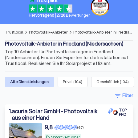
Hervorragend
|
2726
Bewertungen
Trustlocal
Photovoltaik-Anbieter
Photovoltaik-Anbieter in Friedland (Niedersachsen)
arrow_forward_ios
arrow_forward_ios
Photovoltaik-Anbieter in Friedland (Niedersachsen)
Top 10 Anbieter für Photovoltaikanlagen in Friedland
(Niedersachsen). Finden Sie Experten für die Installation auf
Trustlocal. Realisieren Sie Ihr Solarprojekt effizient.
Alle Dienstleistungen
Privat
(
104
)
Geschäftlich
(
104
)
filter_list
Filter
1
.
acuria Solar GmbH - Photovoltaik
TOP
PRO
aus einer Hand
9,8
(67)
Sofort verfügbar
local_offer