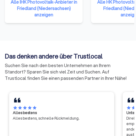
Handelskammern in Nordrhein-
Alle IHK Photovoltaik-Anbieter in
angehören. Sie rep
Alle HK Photovolta
Westfalen. Wir geben der
Friedland (Niedersachsen)
damit das gesamte
Friedland (Nied
gewerblichen Wirtschaft eine
anzeigen
der Bundesrepublik
anzeig
starke Stimme im Dialog mit den
Die Mitglieder habe
landespolitischen Entscheidern.
verständigt, ihre R
Als
bündeln und neue 
Selbstverwaltungsorganisation
Zusammenarbeit zu
der Wirtschaft übernehmen die
Auf diese Weise sol
IHKs in NRW Verantwortung für
der Handwerkskam
Das denken andere über Trustlocal
die Unternehmen im Land,
effizienter und effe
Suchen Sie nach den besten Unternehmen an Ihrem
bringen Lösungen auf den Weg
werden.
Standort? Sparen Sie sich viel Zeit und Suchen. Auf
und wägen Einzel- und
Trustlocal finden Sie einen passenden Partner in Ihrer Nähe!
Standortinteressen
gegeneinander ab.
star
star
star
star
star
star
sta
Alles bestens
Unter
Alles bestens, schnelle Rückmeldung.
Direk
empfa
ander
aus t