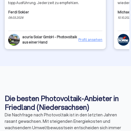
topp Ausführung. Jederzeit zu empfehlen.
wieder!!!
Ferdi Sokler
Michael
09.03.2026
10.10.202
acuria Solar GmbH - Photovoltaik
Profil ansehen
aus einer Hand
Die besten Photovoltaik-Anbieter in
Friedland (Niedersachsen)
Die Nachfrage nach Photovoltaik ist in den letzten Jahren
rasant gewachsen. Mit steigenden Energiekosten und
wachsendem Umweltbewusstsein entscheiden sich immer