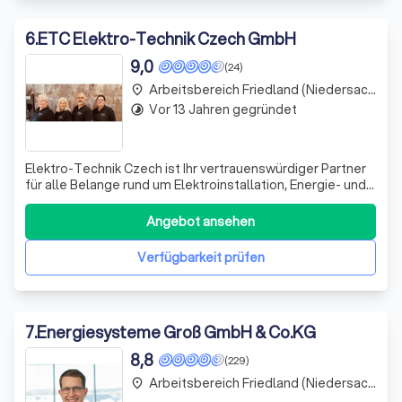
6
.
ETC Elektro-Technik Czech GmbH
9,0
(24)
Arbeitsbereich Friedland (Niedersachsen)
place
Vor 13 Jahren gegründet
timelapse
Elektro-Technik Czech ist Ihr vertrauenswürdiger Partner
für alle Belange rund um Elektroinstallation, Energie- und
Gebäudetechnik, E-Mobilität und LED-
Beleuchtungskonzepte. Ob Sie ein Bauherr auf der Suche
Angebot ansehen
nach einem kompetenten Elektroinstallationsbetrieb sind,
Ihre Beleuchtung auf LED umrüsten mö
Verfügbarkeit prüfen
7
.
Energiesysteme Groß GmbH & Co.KG
8,8
(229)
Arbeitsbereich Friedland (Niedersachsen)
place