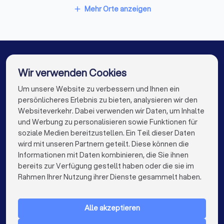
Photovoltaik-Anbieter in Stuttgart
Mehr Orte anzeigen
add
Photovoltaik-Anbieter in Düsseldorf
Photovoltaik-Anbieter in Dortmund
Photovoltaik-Anbieter in Essen
Wir verwenden Cookies
Photovoltaik-Anbieter in Bremen
Um unsere Website zu verbessern und Ihnen ein
Die besten Photovoltaik-Anbieter für Sie
persönlicheres Erlebnis zu bieten, analysieren wir den
Photovoltaik-Anbieter in Nürnberg
Websiteverkehr. Dabei verwenden wir Daten, um Inhalte
info@trustlocal.de
und Werbung zu personalisieren sowie Funktionen für
Photovoltaik-Anbieter in Dresden
soziale Medien bereitzustellen. Ein Teil dieser Daten
wird mit unseren Partnern geteilt. Diese können die
Photovoltaik-Anbieter in Hannover
Informationen mit Daten kombinieren, die Sie ihnen
bereits zur Verfügung gestellt haben oder die sie im
Photovoltaik-Anbieter in Leipzig
keyboard_arrow_down
FÜR PRIVATPERSONEN
Rahmen Ihrer Nutzung ihrer Dienste gesammelt haben.
Photovoltaik-Anbieter in Duisburg
keyboard_arrow_down
FÜR FIRMEN
Photovoltaik-Anbieter in Bochum
Alle akzeptieren
keyboard_arrow_down
ÜBER TRUSTLOCAL