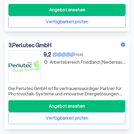
Stromspeichersysteme. Wir entwickeln gemeinsam deine
maßgeschneiderte, nachhaltige Energielösung.
Angebot ansehen
Verfügbarkeit prüfen
3
.
Perlutec GmbH
9,2
(109)
Arbeitsbereich Friedland (Niedersachsen)
place
Die Perlutec GmbH ist Ihr vertrauenswürdiger Partner für
Photovoltaik-Systeme und innovative Energielösungen.
Wir sind darauf spezialisiert, den Eigenverbrauch von
Solarstrom zu maximieren und so die Wirtschaftlichkeit
Angebot ansehen
Ihrer Photovoltaik-Anlage zu steigern. Mit unserer
Expertise in der Auswahl von Q
Verfügbarkeit prüfen