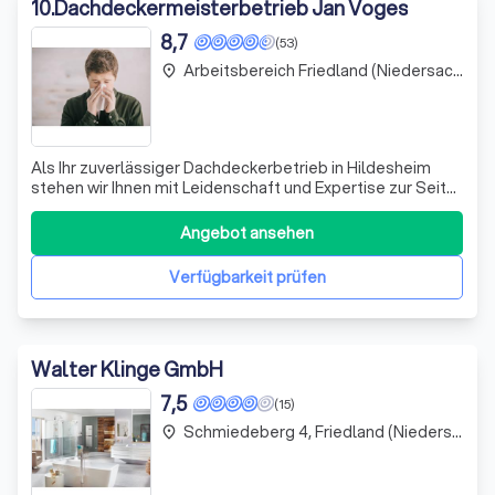
10
.
Dachdeckermeisterbetrieb Jan Voges
8,7
(53)
Arbeitsbereich Friedland (Niedersachsen)
place
Als Ihr zuverlässiger Dachdeckerbetrieb in Hildesheim
stehen wir Ihnen mit Leidenschaft und Expertise zur Seite,
wenn es um Dachsanierung, Dachreparatur und
Denkmalschutz geht. Wir führen sämtliche Arbeiten rund
Angebot ansehen
ums Dach aus – von der Dachdämmung über die
Flachdachabdichtung bis hin zur Installation
Verfügbarkeit prüfen
Walter Klinge GmbH
7,5
(15)
Schmiedeberg 4, Friedland (Niedersachsen)
place