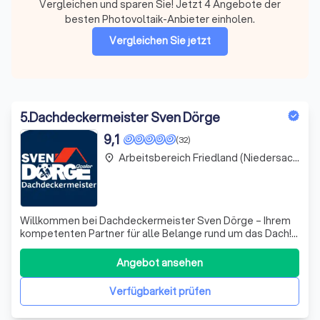
Vergleichen und sparen Sie! Jetzt 4 Angebote der
besten Photovoltaik-Anbieter einholen.
Vergleichen Sie jetzt
5
.
Dachdeckermeister Sven Dörge
9,1
(32)
Arbeitsbereich Friedland (Niedersachsen)
place
Willkommen bei Dachdeckermeister Sven Dörge – Ihrem
kompetenten Partner für alle Belange rund um das Dach!
Wir zeichnen uns durch unsere langjährige Erfahrung und
unser handwerkliches Können aus. Unser Team von
Angebot ansehen
Fachleuten ist leidenschaftlich darum bemüht, Ihnen die
besten Lösungen für Ihre Dachproj
Verfügbarkeit prüfen