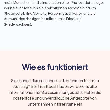
mehr Menschen für die Installation einer Photovoltaikanlage.
Wir beleuchten für Sie die wichtigsten Aspekte rund um
Photovoltaik, ihre Vorteile, Fördermöglichkeiten und die
Auswahl des richtigen Installateurs in Friedland
(Niedersachsen).
Was bieten Photovoltaik-Anbieter in
Friedland (Niedersachsen) an?
Photovoltaik-Anbieter in Friedland (Niedersachsen) sind
Experten in der Planung und Installation von Solaranlagen für
Wie es funktioniert
Privathaushalte, Unternehmen und öffentliche Einrichtungen.
Sie bieten maßgeschneiderte Lösungen, die auf Ihre
Bedürfnisse und die Gegebenheiten Ihres Standorts
Sie suchen das passende Unternehmen für Ihren
zugeschnitten sind. Von der ersten Beratung über die Planung
Auftrag? Bei Trustlocal haben wir bereits alle
bis hin zur Inbetriebnahme kümmern sich diese Fachleute um
alle Schritte, um sicherzustellen, dass Ihre Solaranlage
Informationen für Sie zusammengestellt. Holen Sie
effizient und zuverlässig funktioniert.
kostenlose und unverbindliche Angebote von
Unternehmen in Ihrer Nähe ein.