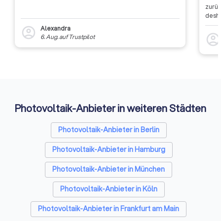
zurüc
desha
dass 
Alexandra
account_circle
auszu
account_circl
6. Aug.
auf
Trustpilot
weite
Rückm
entsc
Etwas
Auffi
Photovoltaik-Anbieter in weiteren Städten
Photovoltaik-Anbieter in Berlin
Photovoltaik-Anbieter in Hamburg
Photovoltaik-Anbieter in München
Photovoltaik-Anbieter in Köln
Photovoltaik-Anbieter in Frankfurt am Main