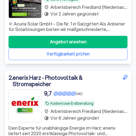
Arbeitsbereich Friedland (Niedersachsen)
place
Vor 2 Jahren gegründet
timelapse
🌞 Acuria Solar GmbH – Die Nr. 1 in Salzgitter! Als Anbieter
für Solarlösungen bieten wir maßgeschneiderte,
nachhaltige Energiekonzepte.Vertrauen Sie auf uns &
gestalten Sie Ihre Zukunft grün!🌍🔋
Angebot ansehen
Verfügbarkeit prüfen
2
.
enerix Harz - Photovoltaik &
Stromspeicher
9,7
(46)
Kostenlose Erstberatung
local_offer
Arbeitsbereich Friedland (Niedersachsen)
place
Vor 6 Jahren gegründet
timelapse
Dein Experte für unabhängige Energie im Harz: enerix
liefert seit 2020 erstklassige Photovoltaik- und