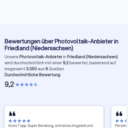
Bewertungen über Photovoltaik-Anbieter in
Friedland (Niedersachsen)
Unsere
Photovoltaik-Anbieter
in
Friedland (Niedersachsen)
wird durchschnittlich mit einer
9,2
bewertet, basierend auf
insgesamt
3.050
aus
6
Quellen
Durchschnittliche Bewertung
9,2
•
star
star
star
star
star_half
star
star
star
star
star
star
star
sta
Alles Topp. Super Beratung, schnelles Angebot und
Persönli