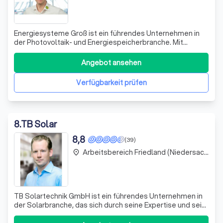
Energiesysteme Groß ist ein führendes Unternehmen in
der Photovoltaik- und Energiespeicherbranche. Mit
unserer Expertise planen, bauen und warten wir PV-
Anlagen von 1kWp bis in den Megawattbereich. Unser
Angebot ansehen
Anspruch ist es, jede Anlage so zu bauen, als wäre sie für
uns selbst. Als innovatives und quali
Verfügbarkeit prüfen
8
.
TB Solar
8,8
(39)
Arbeitsbereich Friedland (Niedersachsen)
place
TB Solartechnik GmbH ist ein führendes Unternehmen in
der Solarbranche, das sich durch seine Expertise und sein
Engagement für erneuerbare Energien auszeichnet. Mit