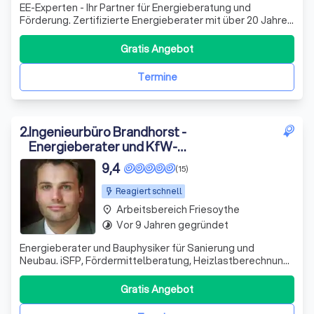
EE-Experten - Ihr Partner für Energieberatung und
Förderung. Zertifizierte Energieberater mit über 20 Jahren
Erfahrung. Wir machen Ihre Sanierung förderfähig,
effizient und stressfrei.
Gratis Angebot
Termine
2
.
Ingenieurbüro Brandhorst -
Energieberater und KfW-
Sachverständiger
9,4
(15)
Reagiert schnell
Arbeitsbereich Friesoythe
place
Vor 9 Jahren gegründet
timelapse
Energieberater und Bauphysiker für Sanierung und
Neubau. iSFP, Fördermittelberatung, Heizlastberechnung,
hydraulischer Abgleich, Lüftungskonzepte und
Wärmebrückennachweise.
Gratis Angebot