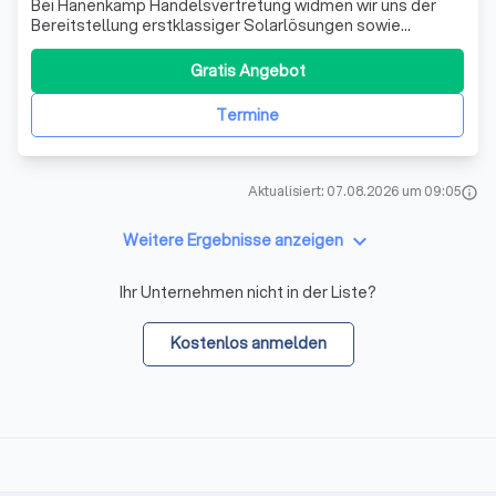
Bei Hanenkamp Handelsvertretung widmen wir uns der
Bereitstellung erstklassiger Solarlösungen sowie
hochwertigem Industriebedarf. Unser Unternehmen
zeichnet sich durch langjährige Erfahrung und ein
Gratis Angebot
umfangreiches Netzwerk aus, das es uns ermöglicht,
maßgeschneiderte Lösungen anzubieten, die genau auf
Termine
Aktualisiert: 07.08.2026 um 09:05
info
keyboard_arrow_down
Weitere Ergebnisse anzeigen
Ihr Unternehmen nicht in der Liste?
Kostenlos anmelden