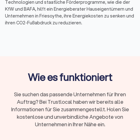
Technologien und staatliche Förderprogramme, wie die der
KfW und BAFA, hilft ein Energieberater Hauseigentümern und
Unternehmen in Friesoythe, ihre Energiekosten zu senken und
ihren CO2-Fußabdruck zu reduzieren.
Warum ist Energieberatung wichtig?
Energieberatung spielt eine entscheidende Rolle bei der
Förderung der Energieeffizienz und Nachhaltigkeit. Durch eine
detaillierte Analyse des Energieverbrauchs eines Gebäudes
können Energieberater Einsparpotenziale identifizieren und
Wie es funktioniert
individuelle Sanierungsfahrpläne erstellen. Dies führt nicht
nur zu einer Reduzierung der Energiekosten, sondern auch zu
einer verbesserten Umweltbilanz.
Sie suchen das passende Unternehmen für Ihren
Auftrag? Bei Trustlocal haben wir bereits alle
Informationen für Sie zusammengestellt. Holen Sie
Kosten und Förderung der Energieberatung in
kostenlose und unverbindliche Angebote von
Friesoythe
Unternehmen in Ihrer Nähe ein.