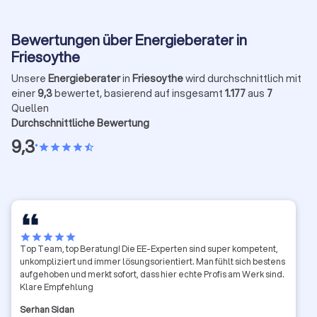
Bewertungen über Energieberater in
Friesoythe
Unsere
Energieberater
in
Friesoythe
wird durchschnittlich mit
einer
9,3
bewertet, basierend auf insgesamt
1.177
aus
7
Quellen
Durchschnittliche Bewertung
9,3
•
star
star
star
star
star_half
star
star
star
star
star
Top Team, top Beratung! Die EE-Experten sind super kompetent,
unkompliziert und immer lösungsorientiert. Man fühlt sich bestens
aufgehoben und merkt sofort, dass hier echte Profis am Werk sind.
Klare Empfehlung
Serhan Sidan