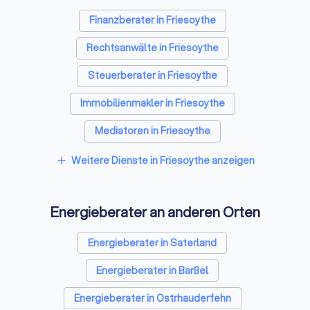
hilft, die richtigen
stetig gewachsen. 
Entscheidungen zum richtigen
ist dabei immer gle
Finanzberater in Friesoythe
Zeitpunkt zu treffen.
Die GIH-Energieexp
Rechtsanwälte in Friesoythe
beraten neutral,
gewerkeübergreife
Steuerberater in Friesoythe
unabhängig.
Immobilienmakler in Friesoythe
Mediatoren in Friesoythe
Weitere Dienste in Friesoythe anzeigen
add
Energieberater an anderen Orten
Energieberater in Saterland
Energieberater in Barßel
Energieberater in Ostrhauderfehn