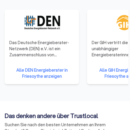
Das Deutsche Energieberater-
Der GIH vertritt die
Netzwerk (DEN) e.V. ist ein
unabhängiger
Zusammenschluss von
Energieberaterinne
Ingenieuren, Architekten,
Energieberater deu
Planungsbüros,
Der Bundesverband G
Alle DEN Energieberater in
Alle GIH Energie
Handwerksmeistern und
regional strukturiert
Friesoythe anzeigen
Friesoythe a
Technikern. Alle Mitglieder
Dachverband von 1
verbindet das gemeinsame
Mitgliedsvereinen i
Arbeitsgebiet: Beratungs- und
Bundesländern repr
Planungsleistungen zum
rund 5.000 qualifizi
energiesparenden Bauen und
Energieberatende, 
Modernisieren von Gebäuden.
Handwerksmeister
Das denken andere über Trustlocal
Mittlerweile hat sich das
Techniker, Ingenieu
Netzwerk weiterentwickelt und
Architekten und
Suchen Sie nach den besten Unternehmen an Ihrem
unter den Mitgliedern sind viele
Naturwissenschaftle