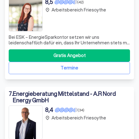
8,5
(42)
Arbeitsbereich Friesoythe
place
Bei ESK – EnergieSparkontor setzen wir uns
leidenschaftlich dafür ein, dass Ihr Unternehmen stets mit
dem optimalen Energietarif versorgt ist. Seit unserer
Gründung im Jahr 2010 durch Dieter Heidkamp haben wir
Gratis Angebot
uns kontinuierlich weiterentwickelt und bieten heute ein
breites Spektrum an Dienstleistun
Termine
7
.
Energieberatung Mittelstand - A.R Nord
Energy GmbH
8,4
(34)
Arbeitsbereich Friesoythe
place