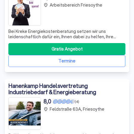
Arbeitsbereich Friesoythe
place
Bei Kreke Energiekostenberatung setzen wir uns
leidenschaftlich dafür ein, Ihnen dabei zu helfen, Ihre
Energiekosten effektiv zu senken. Unser Expertenteam
bietet Ihnen eine umfassende Beratung direkt vor Ort, um
Gratis Angebot
individuell auf Ihre Bedürfnisse einzugehen. Wir
analysieren Ihren aktuellen Energiever
Termine
Hanenkamp Handelsvertretung
Industriebedarf & Energieberatung
8,0
(4)
Feldstraße 63A, Friesoythe
place