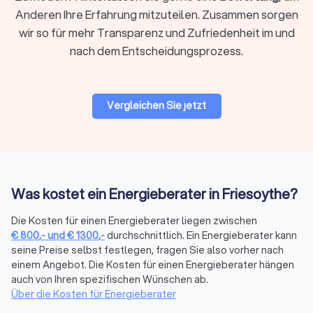
gewährleisten und die Erreichung der angestrebten
Anderen Ihre Erfahrung mitzuteilen. Zusammen sorgen
Energieeinsparungen zu überprüfen.
wir so für mehr Transparenz und Zufriedenheit im und
nach dem Entscheidungsprozess.
Wie finde ich einen Energieberater in
Friesoythe?
Trustlocal ermöglicht es Ihnen, schnell und unkompliziert
Vergleichen Sie jetzt
vertrauenswürdige Energieberater in Ihrer Nähe zu finden. Auf
unserer Plattform können Sie vier kostenlose und
unverbindliche Angebote von lokalen Energieberatern
erhalten. Vergleichen Sie Preise und Leistungen, um den
passenden Experten für Ihr Projekt auszuwählen.
Was kostet ein Energieberater in Friesoythe?
Die Kosten für einen Energieberater liegen zwischen
Spezialisierte Energieberater für
€
800
,-
und
€
1300
,-
durchschnittlich. Ein Energieberater kann
verschiedene Bedürfnisse in Friesoythe
seine Preise selbst festlegen, fragen Sie also vorher nach
einem Angebot. Die Kosten für einen Energieberater hängen
auch von Ihren spezifischen Wünschen ab.
Energieberater für Wohngebäude
Über die Kosten für Energieberater
Energieberater, die sich auf Wohngebäude spezialisiert