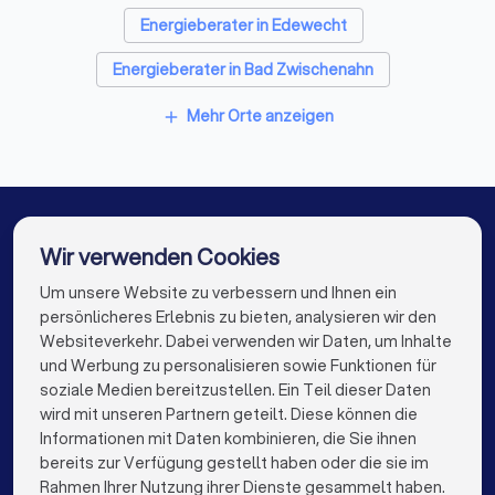
Energieberater in Edewecht
Energieberater in Bad Zwischenahn
Energieberater in Rhauderfehn
Mehr Orte anzeigen
add
Energieberater in Cloppenburg
Energieberater in Wardenburg
Energieberater in Westerstede
Wir verwenden Cookies
Energieberater in Oldenburg
Um unsere Website zu verbessern und Ihnen ein
Die besten Energieberater für Sie
persönlicheres Erlebnis zu bieten, analysieren wir den
Energieberater in Berlin
Energieberater in Hamburg
Websiteverkehr. Dabei verwenden wir Daten, um Inhalte
info@trustlocal.de
und Werbung zu personalisieren sowie Funktionen für
Energieberater in München
Energieberater in Köln
soziale Medien bereitzustellen. Ein Teil dieser Daten
wird mit unseren Partnern geteilt. Diese können die
Energieberater in Frankfurt am Main
Informationen mit Daten kombinieren, die Sie ihnen
bereits zur Verfügung gestellt haben oder die sie im
Energieberater in Stuttgart
keyboard_arrow_down
FÜR PRIVATPERSONEN
Rahmen Ihrer Nutzung ihrer Dienste gesammelt haben.