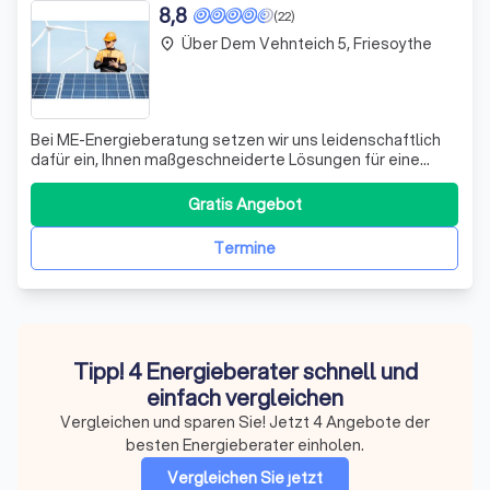
8,8
(22)
Über Dem Vehnteich 5, Friesoythe
place
Bei ME-Energieberatung setzen wir uns leidenschaftlich
dafür ein, Ihnen maßgeschneiderte Lösungen für eine
nachhaltige Energiezukunft zu bieten. Unser Team aus
erfahrenen Energieberatern in Bremen spezialisiert sich
Gratis Angebot
auf die Planung, Beratung und Implementierung von
Photovoltaikanlagen, die nicht nur
Termine
Tipp! 4 Energieberater schnell und
einfach vergleichen
Vergleichen und sparen Sie! Jetzt 4 Angebote der
besten Energieberater einholen.
Vergleichen Sie jetzt