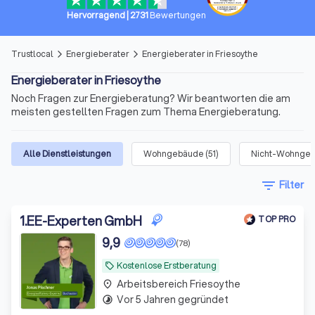
Hervorragend
|
2731
Bewertungen
Trustlocal
Energieberater
Energieberater in Friesoythe
arrow_forward_ios
arrow_forward_ios
Energieberater in Friesoythe
Noch Fragen zur Energieberatung? Wir beantworten die am
meisten gestellten Fragen zum Thema Energieberatung.
Alle Dienstleistungen
Wohngebäude
(
51
)
Nicht-Wohngeb
filter_list
Filter
1
.
EE-Experten GmbH
TOP PRO
9,9
(78)
Kostenlose Erstberatung
local_offer
Arbeitsbereich Friesoythe
place
Vor 5 Jahren gegründet
timelapse