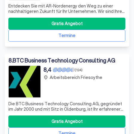
Entdecken Sie mit AR-Nordenergy den Weg zu einer
nachhaltigeren Zukunft für Ihr Unternehmen. Wir sind Ihre
Experten für Energieberatung und spezialisiert auf die
Entwicklung maßgeschneiderter Sanierungsfahrpläne, die
Gratis Angebot
Ihnen helfen, das maximale Einsparpotenzial zu erreichen
und gleichzeitig die Umwel
Termine
8
.
BTC Business Technology Consulting AG
8,4
(124)
Arbeitsbereich Friesoythe
place
Die BTC Business Technology Consulting AG, gegründet
im Jahr 2000 und mit Sitz in Oldenburg, ist Ihr erfahrener
Partner in der Welt der digitalen Transformation. Mit über
1.800 Mitarbeitern und einem breiten Netzwerk an
Gratis Angebot
Standorten weltweit bieten wir maßgeschneiderte
Lösungen in den Bereichen Energi
Termine