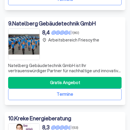
9
.
Natelberg Gebäudetechnik GmbH
8,4
(80)
Arbeitsbereich Friesoythe
place
Natelberg Gebäudetechnik GmbH ist Ihr
vertrauenswürdiger Partner für nachhaltige und innovative
Gebäudetechnik. Wir sind Experten in der Planung und
Umsetzung von Projekten im Bereich Photovoltaik,
Gratis Angebot
Erdwärme und Luft- und Wasserenergie. Unser Ziel ist es,
Ihr Projekt klimaneutral zu gestalten und Sie
Termine
10
.
Kreke Energieberatung
8,3
(53)