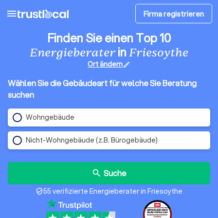
menu
Firma registrieren
Finden Sie einen Top 10
in
Energieberater
Friesoythe
Ort ändern
edit
Wählen Sie die Gebäudeart für welche Sie Beratung
suchen
Wohngebäude
Nicht-Wohngebäude (z.B. Bürogebäude)
Suche
search
55 verifizierte Energieberater in Friesoythe
verified_user