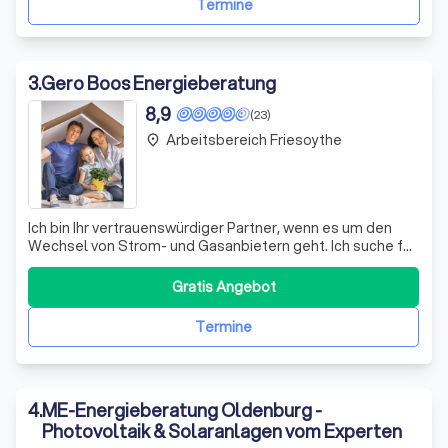
Termine
3
.
Gero Boos Energieberatung
8,9
(23)
Arbeitsbereich Friesoythe
place
Ich bin Ihr vertrauenswürdiger Partner, wenn es um den
Wechsel von Strom- und Gasanbietern geht. Ich suche für
Sie und Ihre Familie die besten Angebote heraus und
übernehme die gesamte Abwicklung des Wechsels. Sie
Gratis Angebot
müssen sich um nichts kümmern und können sich darauf
verlassen, dass ich stets die Ver
Termine
4
.
ME-Energieberatung Oldenburg -
Photovoltaik & Solaranlagen vom Experten