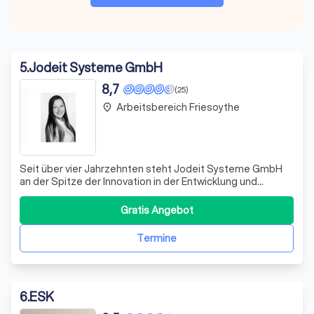
5
.
Jodeit Systeme GmbH
8,7
(25)
Arbeitsbereich Friesoythe
place
Seit über vier Jahrzehnten steht Jodeit Systeme GmbH
an der Spitze der Innovation in der Entwicklung und
Herstellung von Regelungstechnik für Heizungs-,
Lüftungs- und Klimaanlagen. Unser Fokus liegt auf der
Gratis Angebot
Bereitstellung hochmoderner Lösungen für
Verbrauchermärkte und die Integration von Smart Home
Termine
6
.
ESK