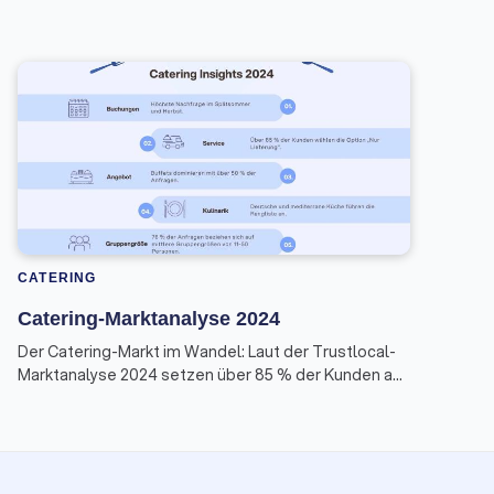
CATERING
Catering-Marktanalyse 2024
Der Catering-Markt im Wandel: Laut der Trustlocal-
Marktanalyse 2024 setzen über 85 % der Kunden auf
Lieferdienste statt Full-Service. Deutsche und
mediterrane Küche sind besonders gefragt, Buffets
bleiben Favorit. Für kleine und mittlere Unternehmen
wird eine clevere digitale Strategie immer wichtiger,
um Kunden zu erreichen und flexibel zu bleiben.