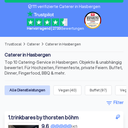
111 verifizierte Caterer in Hasbergen
verified_user
Hervorragend
|
2733
Bewertungen
Trustlocal
Caterer
Caterer in Hasbergen
arrow_forward_ios
arrow_forward_ios
Caterer in Hasbergen
Top 10 Catering-Service in Hasbergen. Objektiv & unabhängig
bewertet. Für Hochzeiten, Firmenfeste, private Feiern. Buffet,
Dinner, Fingerfood, BBQ & mehr.
Alle Dienstleistungen
Vegan
(
40
)
Buffet
(
97
)
Vege
filter_list
Filter
1
.
trinkbares by thorsten böhm
9,6
(47)