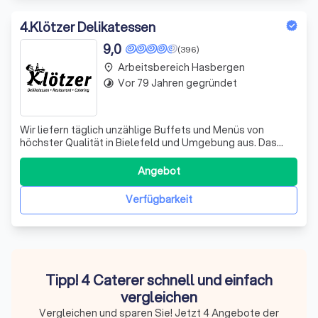
4
.
Klötzer Delikatessen
9,0
(396)
Arbeitsbereich Hasbergen
place
Vor 79 Jahren gegründet
timelapse
Wir liefern täglich unzählige Buffets und Menüs von
höchster Qualität in Bielefeld und Umgebung aus. Das
Besondere: Alles wird frisch zubereitet! Convienience-
Produkte kommen nicht zum Einsatz. Wir erfüllen Ihnen
Angebot
mit großer Erfahrung fast jeden Wunsch: Ob Fingerfood,
mediterranes Grillbuffet oder
Verfügbarkeit
Tipp! 4 Caterer schnell und einfach
vergleichen
Vergleichen und sparen Sie! Jetzt 4 Angebote der