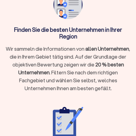
Wochen Vorbereitung
Trustlocal hilft:
Filtern Sie nach Küche und Anlass,
vergleichen Sie bis zu vier Angebote kostenlos
und buchen Sie direkt
Finden Sie die besten Unternehmen in Ihrer
Region
Wir sammeln die Informationen von
allen Unternehmen
,
Welche Catering-Varianten können Sie
die in Ihrem Gebiet tätig sind. Auf der Grundlage der
buchen?
objektiven Bewertung zeigen wir die
20 % besten
Die Auswahl an verfügbaren Optionen in Hasbergen ist groß.
Unternehmen
. Filtern Sie nach dem richtigen
Hier erhalten Sie einen Überblick über zentrale Varianten.
Fachgebiet und wählen Sie selbst, welches
Unternehmen Ihnen am besten gefällt.
Buffet-Service für Ihre Veranstaltung
Ein Buffet zählt zu den beliebtesten Möglichkeiten der
Speisenversorgung. Auf ansprechend angerichteten Tischen
stehen verschiedene kalte und warme Gerichte zur Auswahl,
darunter Salate, Aufschnitt, Antipasti, Dips, Fleisch, Fisch und
vegetarische Optionen. Ihre Gäste wählen nach Geschmack.