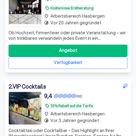
Kostenlose Erstberatung
local_offer
Arbeitsbereich Hasbergen
place
Vor 20 Jahren gegründet
timelapse
Ob Hochzeit, Firmenfeier oder private Veranstaltung – wir
von trinkbares verwandeln jedes Event in ein
unvergessliches Erlebnis. Mit unseren mobilen
Cocktailbars und erstklassigen Barkeepern bringen wir
Angebot
nicht nur Drinks, sondern auch eine Atmosphäre voller
Genuss und Freude direkt zu euch. Unsere Le
Verfügbarkeit
2
.
VIP Cocktails
9,4
(82)
10% Rabatt auf die Tarife
local_offer
Arbeitsbereich Hasbergen
place
Vor 3 Jahren gegründet
timelapse
Cocktailtaxi oder Cocktailbar – Das Highlight an Ihrer
Wunschlocation! Unser Rundum-Sorglos-Service für Ihr