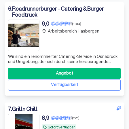
6
.
Roadrunnerburger - Catering & Burger
Foodtruck
9,0
(1314)
Arbeitsbereich Hasbergen
place
Wir sind ein renommierter Catering-Service in Osnabrück
und Umgebung, der sich durch seine herausragende
Qualität und seinen erstklassigen Service auszeichnet.
Unser Angebot erstreckt sich über ein breites Spektrum,
Angebot
von privaten Feiern in Ihrem Garten bis hin zu großen
Firmenveranstaltungen in gemie
Verfügbarkeit
7
.
Grilln Chill
8,9
(225)
Sofort verfügbar
local_offer