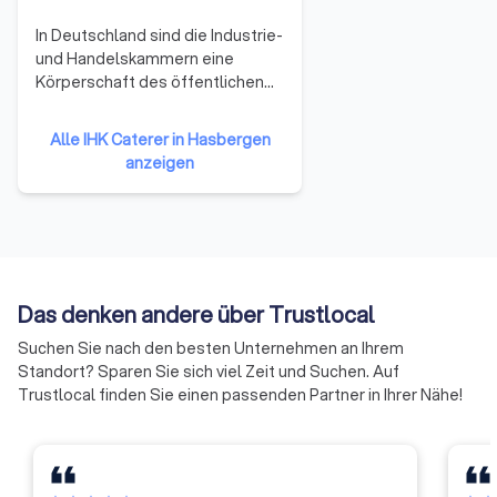
In Deutschland sind die Industrie-
Versteckte Kosten vermeiden
und Handelskammern eine
Erkundigen Sie sich gezielt, ob Geschirr im Preis enthalten ist,
Körperschaft des öffentlichen
ob es Mindestabnahmemengen gibt, ob für das
Rechts. Zu ihnen gehören
Unternehmen einer Region. Alle
Servicepersonal zusätzliche Kosten anfallen und ob es
Alle IHK Caterer in Hasbergen
Gewerbetreibenden und
Stornogebühren gibt. Seriöse Anbieter kommunizieren
anzeigen
Unternehmen mit Ausnahme
sämtliche Leistungen und Preise transparent. Je mehr
reiner Handwerksunternehmen,
Angebote Sie vergleichen, desto besser profitieren Sie von
Landwirtschaften und
günstigen Preisen, individueller Beratung und passgenauen
Freiberufler (die nicht ins
Lösungen für Ihr Event.
Handelsregister eingetragen
sind) gehören ihnen per Gesetz
Das denken andere über Trustlocal
an.
Partyservice oder Vollservice-Catering
Suchen Sie nach den besten Unternehmen an Ihrem
buchen?
Standort? Sparen Sie sich viel Zeit und Suchen. Auf
Beim Vergleich von Angeboten in Hasbergen begegnen Ihnen
Trustlocal finden Sie einen passenden Partner in Ihrer Nähe!
zwei verschiedene Servicemodelle.
Partyservice