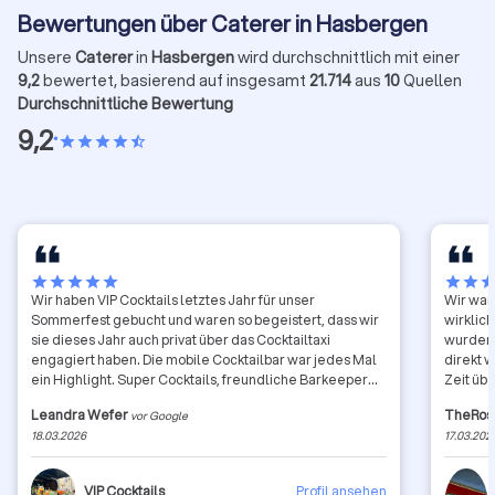
Bewertungen über Caterer in Hasbergen
Unsere
Caterer
in
Hasbergen
wird durchschnittlich mit einer
9,2
bewertet, basierend auf insgesamt
21.714
aus
10
Quellen
Durchschnittliche Bewertung
9,2
•
star
star
star
star
star_half
star
star
star
star
star
star
star
sta
Wir haben VIP Cocktails letztes Jahr für unser
Wir war
Sommerfest gebucht und waren so begeistert, dass wir
wirklic
sie dieses Jahr auch privat über das Cocktailtaxi
wurden 
engagiert haben. Die mobile Cocktailbar war jedes Mal
direkt 
ein Highlight. Super Cocktails, freundliche Barkeeper
Zeit üb
und alles perfekt organisiert. Wenn jemand eine
zuvorko
Leandra Wefer
TheRos
vor Google
Cocktailbar oder ein Cocktailtaxi für Sommerfeste,
auf Gas
18.03.2026
17.03.202
Firmenfeiern oder private Events sucht, kann ich VIP
Chicken
Cocktails klar empfehlen.
Pommes.
war saf
VIP Cocktails
Profil ansehen