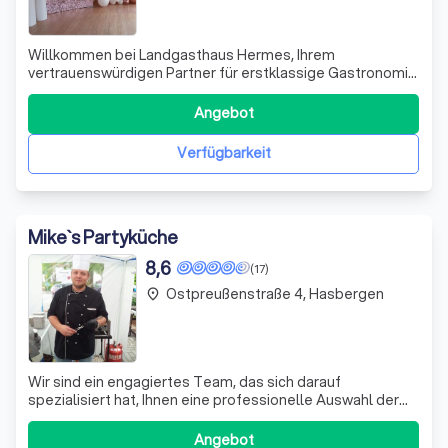
Willkommen bei Landgasthaus Hermes, Ihrem
vertrauenswürdigen Partner für erstklassige Gastronomie
und Unterkunft. Wir sind stolz darauf, uns durch unsere
Expertise und unser Engagement für Qualität und
Angebot
Kundenzufriedenheit auszuzeichnen. Unser Partyservice
bietet Ihnen die Möglichkeit, Ihr individuel
Verfügbarkeit
Mike`s Partyküche
8,6
(17)
Ostpreußenstraße 4, Hasbergen
place
Wir sind ein engagiertes Team, das sich darauf
spezialisiert hat, Ihnen eine professionelle Auswahl der
besten Gerichte direkt zu Ihnen nach Hause zu liefern.
Unser Ziel ist es, Ihnen ein unvergleichliches kulinarisches
Angebot