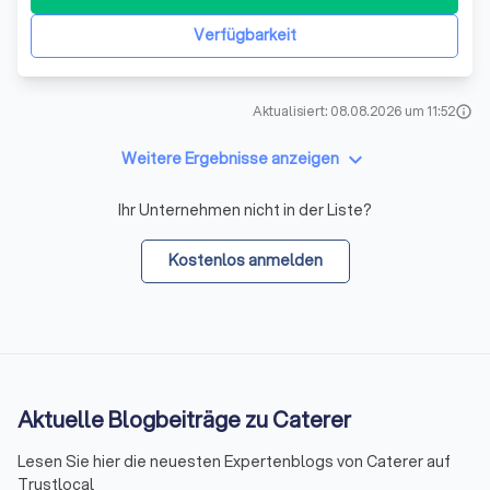
Erlebnis zu bieten, ohne dass Sie Ihr Zuhause verlassen
müssen.
Verfügbarkeit
Aktualisiert: 08.08.2026 um 11:52
info
keyboard_arrow_down
Weitere Ergebnisse anzeigen
Ihr Unternehmen nicht in der Liste?
Kostenlos anmelden
Aktuelle Blogbeiträge zu Caterer
Lesen Sie hier die neuesten Expertenblogs von Caterer auf
Trustlocal