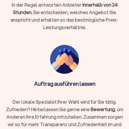
auf Tabletts gereicht. Sie ist ideal für Empfänge,
In der Regel antworten Anbieter
innerhalb von 24
Netzwerkveranstaltungen oder Stehpartys, bei denen sich
Stunden.
Sie entscheiden, welches Angebot Sie
Gäste frei bewegen können. Zu den Angeboten zählen etwa
anspricht und erhalten so das bestmögliche Preis-
Mini-Quiches, Wraps, Sushi, gefüllte Blätterteigtaschen und
Leistungsverhältnis.
Bruschetta. Vorteilhaft sind die interaktive Präsentation und
der geringe Platzbedarf.
BBQ- und Grillservice
BBQ- und Grillservice eignen sich perfekt für Sommerfeste,
Gartenpartys und Firmenfeiern im Freien. Zur Auswahl stehen
American BBQ mit Pulled Pork, Beef Brisket und Spare Ribs
oder klassische Grillbuffets mit Bratwurst, Steaks,
Auftrag ausführen lassen
Grillgemüse, Brot, Saucen sowie vegetarische und vegane
Alternativen. Viele Anbieter in Hasbergen bieten auch
Wintergrillen und Indoor-BBQ an.
Der lokale Spezialist Ihrer Wahl wird für Sie tätig.
Zufrieden? Hinterlassen Sie gerne eine
Bewertung
, um
Anderen Ihre Erfahrung mitzuteilen. Zusammen sorgen
Frühstück / Brunch
wir so für mehr Transparenz und Zufriedenheit im und
Frühstücks- und Brunch-Catering kombiniert süße und