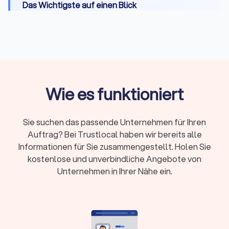
Das Wichtigste auf einen Blick
Catering-Optionen in Hasbergen:
Buffet, Dinner
mit Tischservice, Fingerfood & Snacks, BBQ,
Frühstück/Brunch, Mittagessen, Foodtrucks,
vegane und vegetarische Angebote, Getränke &
Cocktails
Wie es funktioniert
Preise:
Von 8 Euro pro Person für kalte Platten
bis 150 Euro für gehobene Menüs, Foodtrucks ab
700 Euro pauschal
Sie suchen das passende Unternehmen für Ihren
Zusatzkosten:
Servicepersonal (20-40
Auftrag? Bei Trustlocal haben wir bereits alle
Euro/Stunde), Geschirr, Ausstattung, Anfahrt und
Informationen für Sie zusammengestellt. Holen Sie
Aufbau können extra berechnet werden
kostenlose und unverbindliche Angebote von
Servicemodelle:
Partyservice (nur Essen) oder
Unternehmen in Ihrer Nähe ein.
Vollservice (mit Personal, Equipment und
Planung)
Buchungsvorlauf:
Kurzfristige Anfragen ab 48
Stunden möglich, größere Events brauchen 6-12