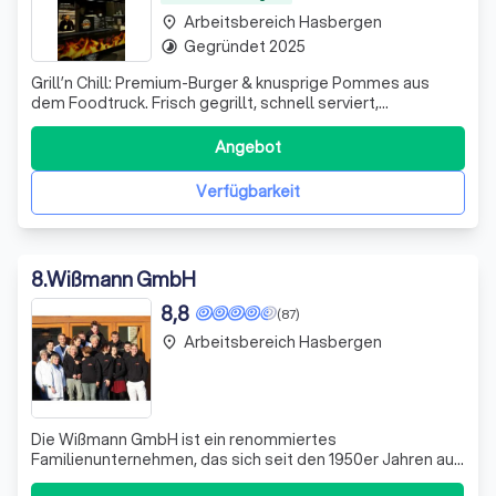
Arbeitsbereich Hasbergen
place
Gegründet 2025
timelapse
Grill’n Chill: Premium-Burger & knusprige Pommes aus
dem Foodtruck. Frisch gegrillt, schnell serviert,
professionell umgesetzt – die perfekte Wahl für Events &
Firmen.
Angebot
Verfügbarkeit
8
.
Wißmann GmbH
8,8
(87)
Arbeitsbereich Hasbergen
place
Die Wißmann GmbH ist ein renommiertes
Familienunternehmen, das sich seit den 1950er Jahren auf
die Herstellung und den Verkauf von Wurstwaren