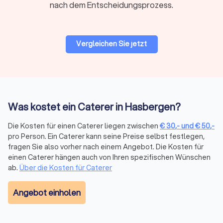
nach dem Entscheidungsprozess.
herzhafte Speisen für den Vormittag oder frühen Mittag.
Typisch sind frische Brötchen, Croissants, Aufschnitt, Käse,
Rührei, Müsli, Obst, Säfte und Kaffee. Perfekt für
Geschäftsfrühstücke, Familienfeiern am Wochenende oder
Vergleichen Sie jetzt
entspannte Team-Events.
Mittagessen Caterer
Mittagessen-Catering bietet warme und kalte Speisen für die
Was kostet ein Caterer in Hasbergen?
Mittagszeit. Oft als Buffet oder in Lunch-Boxen serviert,
umfasst es Hauptgerichte, Beilagen, Salate und Desserts.
Die Kosten für einen Caterer liegen zwischen
€
30
,-
und
€
50
,-
Besonders gefragt für Business-Meetings, Konferenzen,
pro Person. Ein Caterer kann seine Preise selbst festlegen,
Workshops oder regelmäßige Mitarbeiterversorgung.
fragen Sie also vorher nach einem Angebot. Die Kosten für
einen Caterer hängen auch von Ihren spezifischen Wünschen
ab.
Über die Kosten für Caterer
Foodtruck
Foodtrucks bringen mobile Küche direkt auf Ihr Event. Von
Angebot einholen
frischer Pizza aus dem Holzofen über Burger und Döner bis
hin zu Bowls oder Tacos wird vieles direkt vor Ort zubereitet.
Foodtrucks sorgen für eine lockere, interaktive Atmosphäre.