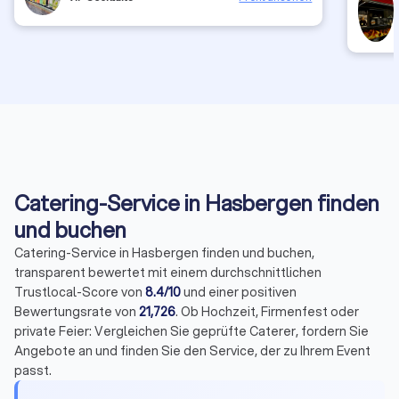
top. Der
Süßkart
gewürzt
besonde
zu könn
man hat
Besonde
noch ei
schöne 
abgerun
zufried
das lec
empfeh
Catering-Service in Hasbergen finden
und buchen
Catering-Service in Hasbergen finden und buchen,
transparent bewertet mit einem durchschnittlichen
Trustlocal-Score von
8.4/10
und einer positiven
Bewertungsrate von
21,726
. Ob Hochzeit, Firmenfest oder
private Feier: Vergleichen Sie geprüfte Caterer, fordern Sie
Angebote an und finden Sie den Service, der zu Ihrem Event
passt.