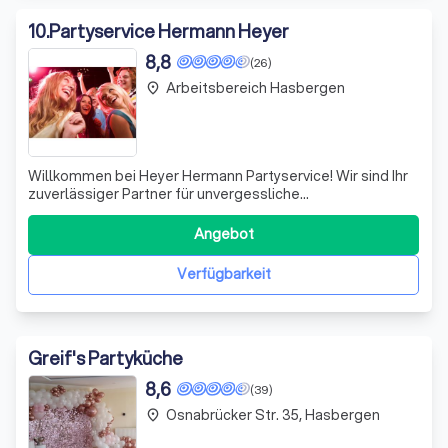
10
.
Partyservice Hermann Heyer
8,8
(26)
Arbeitsbereich Hasbergen
place
Willkommen bei Heyer Hermann Partyservice! Wir sind Ihr
zuverlässiger Partner für unvergessliche
Veranstaltungen, ausgestattet mit erstklassigen Musik-
und Lichtanlagen. Unsere Leidenschaft für Events treibt
Angebot
uns an, jede Feier zu einem einzigartigen Erlebnis zu
machen. Ob Hochzeit, Geburtstag oder F
Verfügbarkeit
Greif's Partyküche
8,6
(39)
Osnabrücker Str. 35, Hasbergen
place