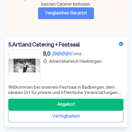
besten Caterer einholen.
Vergleichen Sie jetzt
5
.
Artland Catering + Festsaal
9,0
(413)
Arbeitsbereich Hasbergen
place
Willkommen bei unserem Festsaal in Badbergen, dem
idealen Ort für private und öffentliche Veranstaltungen.
Mit unserer langjährigen Erfahrung und Leidenschaft für
Gastfreundschaft bieten wir Ihnen einen unvergesslichen
Angebot
Rahmen für Ihre Feierlichkeiten. Ob Hochzeiten,
Geburtstage, Jubiläen oder Firmen
Verfügbarkeit