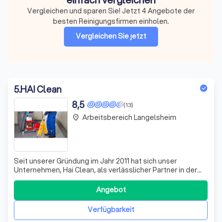
Vergleichen und sparen Sie! Jetzt 4 Angebote der
besten Reinigungsfirmen einholen.
Vergleichen Sie jetzt
5
.
HAI Clean
8,5
(13)
Arbeitsbereich Langelsheim
place
Seit unserer Gründung im Jahr 2011 hat sich unser
Unternehmen, Hai Clean, als verlässlicher Partner in der
Gebäudereinigung etabliert. Mit Sitz in Bad Sachsa
decken wir den gesamten Landkreis Göttingen,
Angebot
Nordhausen und Kassel ab. Als Meisterbetrieb legen wir
großen Wert auf Qualität und Effizienz, un
Verfügbarkeit