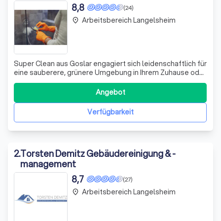
8,8
(24)
Arbeitsbereich Langelsheim
place
Super Clean aus Goslar engagiert sich leidenschaftlich für
eine sauberere, grünere Umgebung in Ihrem Zuhause oder
Büro. Unser Team, bestehend aus herzlichen und
professionell geschulten Mitarbeitern, strebt danach,
Angebot
Ihnen bei jedem Besuch ein strahlendes Lächeln und
Sauberkeit zu schenken. Kontaktier
Verfügbarkeit
2
.
Torsten Demitz Gebäudereinigung & -
management
8,7
(27)
Arbeitsbereich Langelsheim
place