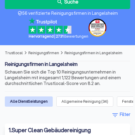
Suche
search
56 verifizierte Reinigungsfirmen in Langelsheim
verified_user
Hervorragend
|
2731
Bewertungen
Trustlocal
Reinigungsfirmen
Reinigungsfirmen in Langelsheim
arrow_forward_ios
arrow_forward_ios
Reinigungsfirmen in Langelsheim
Schauen Sie sich die Top 10 Reinigungsunternehmen in
Langelsheim mit insgesamt 1,122 Bewertungen und einem
durchschnittlichen Trustlocal-Score von 8.2 an.
Alle Dienstleistungen
Allgemeine Reinigung
(
34
)
Fenste
filter_list
Filter
1
.
Super Clean Gebäudereinigung