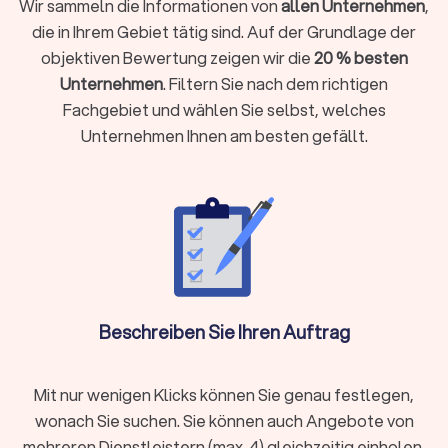
Wir sammeln die Informationen von
allen Unternehmen
,
Privathaushalt, ein Bürogebäude oder eine Baustelle.
die in Ihrem Gebiet tätig sind. Auf der Grundlage der
objektiven Bewertung zeigen wir die
20 % besten
Dienstleistungen von Reinigungsfirmen in
Unternehmen
. Filtern Sie nach dem richtigen
Langelsheim
Fachgebiet und wählen Sie selbst, welches
Unternehmen Ihnen am besten gefällt.
Gebäudereinigung:
Gebäudereinigungsdienste in Langelsheim umfassen die
Reinigung von Bürogebäuden, Einkaufszentren, Schulen und
anderen gewerblichen Einrichtungen. Die professionelle
Reinigung sorgt für eine angenehme Arbeitsumgebung und
hinterlässt einen positiven Eindruck bei Mitarbeitern und
Kunden.
Beschreiben Sie Ihren Auftrag
Haushaltsreinigung:
Mit nur wenigen Klicks können Sie genau festlegen,
Für Privathaushalte bieten Reinigungsfirmen umfassende
wonach Sie suchen. Sie können auch Angebote von
Haushaltsreinigungsdienste an. Das Spektrum reicht von der
mehreren Dienstleistern (max. 4) gleichzeitig einholen.
regelmäßigen Reinigung über die Frühjahrsputzaktion bis zur