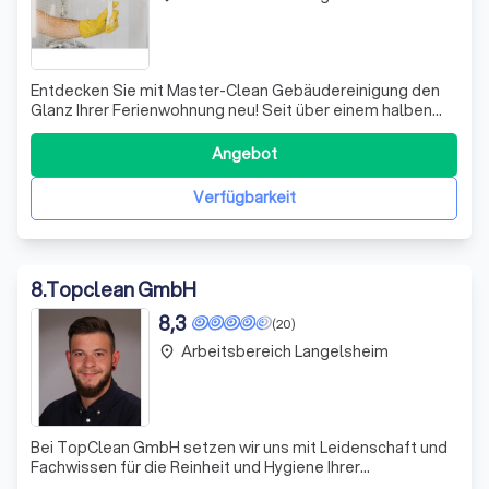
Entdecken Sie mit Master-Clean Gebäudereinigung den
Glanz Ihrer Ferienwohnung neu! Seit über einem halben
Jahr setzen wir, mit einer Mischung aus Professionalität
und persönlicher Hingabe, neue Maßstäbe in der
Angebot
Reinigungsbranche. Unsere Kundinnen und Kunden
schätzen besonders die Zuverlässigkeit und
Verfügbarkeit
8
.
Topclean GmbH
8,3
(20)
Arbeitsbereich Langelsheim
place
Bei TopClean GmbH setzen wir uns mit Leidenschaft und
Fachwissen für die Reinheit und Hygiene Ihrer
Räumlichkeiten ein. Unser Team aus qualifizierten