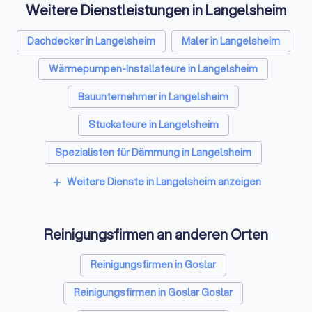
Weitere Dienstleistungen in Langelsheim
Dachdecker in Langelsheim
Maler in Langelsheim
Wärmepumpen-Installateure in Langelsheim
Bauunternehmer in Langelsheim
Stuckateure in Langelsheim
Spezialisten für Dämmung in Langelsheim
Umzugsunternehmen in Langelsheim
Weitere Dienste in Langelsheim anzeigen
add
Kammerjäger in Langelsheim
Reinigungsfirmen an anderen Orten
Sicherheitstechniker in Langelsheim
Trockenbauer in Langelsheim
Reinigungsfirmen in Goslar
Sanitärinstallateure in Langelsheim
Reinigungsfirmen in Goslar Goslar