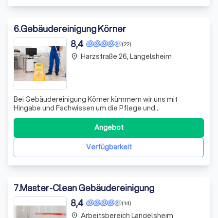
6
.
Gebäudereinigung Körner
8,4
(22)
Harzstraße 26, Langelsheim
place
Bei Gebäudereinigung Körner kümmern wir uns mit
Hingabe und Fachwissen um die Pflege und
Instandhaltung Ihrer Immobilien. Von der sorgfältigen
Gartenpflege bis hin zur professionellen
Angebot
Fassadenreinigung, unser Team setzt sich dafür ein, dass
Ihre Immobilien stets repräsentativ und einladend wirken.
Verfügbarkeit
U
7
.
Master-Clean Gebäudereinigung
8,4
(14)
Arbeitsbereich Langelsheim
place