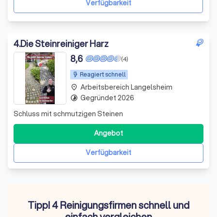
Verfügbarkeit
4
.
Die Steinreiniger Harz
8,6
(4)
Reagiert schnell
Arbeitsbereich Langelsheim
place
Gegründet 2026
timelapse
Schluss mit schmutzigen Steinen
Angebot
Verfügbarkeit
Tipp! 4 Reinigungsfirmen schnell und
einfach vergleichen