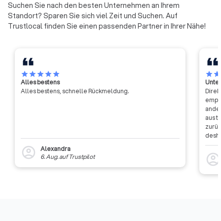
von lokalen Reinigungsfirmen in Langelsheim anzufordern.
Suchen Sie nach den besten Unternehmen an Ihrem
Nutzen Sie die Plattform, um transparente Informationen
Standort? Sparen Sie sich viel Zeit und Suchen. Auf
über Kosten, Leistungen und individuelle Vereinbarungen zu
Trustlocal finden Sie einen passenden Partner in Ihrer Nähe!
erhalten, und finden Sie die Reinigungsfirma, die am besten
zu Ihren Bedürfnissen passt.
star
star
star
star
star
star
sta
Alles bestens
Unter
Alles bestens, schnelle Rückmeldung.
Direk
empfa
ander
aus t
zurüc
desha
dass 
Alexandra
account_circle
auszu
account_circl
6. Aug.
auf
Trustpilot
weite
Rückm
entsc
Etwas
Auffi