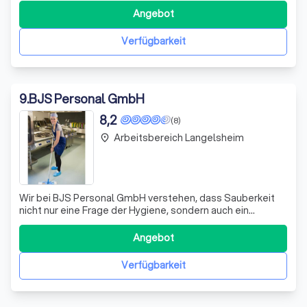
Fachkräften garantiert Ihnen eine professionelle
Angebot
Durchführung aller Reinigungsarbeiten, unterstützt durch
modernste Technologien und umweltschonende R
Verfügbarkeit
9
.
BJS Personal GmbH
8,2
(8)
Arbeitsbereich Langelsheim
place
Wir bei BJS Personal GmbH verstehen, dass Sauberkeit
nicht nur eine Frage der Hygiene, sondern auch ein
Spiegelbild Ihres Unternehmens ist. Unser
professionelles Team aus Reinigungsexperten setzt sich
Angebot
leidenschaftlich dafür ein, Ihre Geschäftsräume nicht nur
zu reinigen, sondern auch Ihr Image zu po
Verfügbarkeit