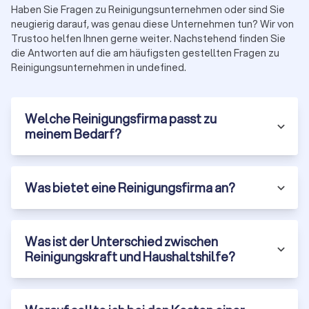
anbieten.
Haben Sie Fragen zu Reinigungsunternehmen oder sind Sie
neugierig darauf, was genau diese Unternehmen tun? Wir von
Trustoo helfen Ihnen gerne weiter. Nachstehend finden Sie
Wie viele Quadratmeter schafft eine
die Antworten auf die am häufigsten gestellten Fragen zu
Reinigungskraft in der Stunde?
Reinigungsunternehmen in undefined.
Die Leistung einer Reinigungskraft pro Stunde kann variieren
und hängt von verschiedenen Faktoren ab, darunter der Art
der Reinigungsarbeiten, der Ausstattung der Reinigungsfirma
Welche Reinigungsfirma passt zu
und der Erfahrung der Reinigungskraft. Die
meinem Bedarf?
Quadratmeterleistung pro Stunde kann von etwa 15 bis 30
Quadratmetern reichen. Die genaue Angabe sollte jedoch
direkt mit der Reinigungsfirma besprochen werden, da dies
Was bietet eine Reinigungsfirma an?
von verschiedenen Einflussfaktoren abhängt.
Was ist der Unterschied zwischen
Was ist der Unterschied zwischen
Reinigungskraft und Haushaltshilfe?
Reinigungskraft und Haushaltshilfe?
Der Hauptunterschied zwischen einer Reinigungskraft und
einer Haushaltshilfe liegt in den Aufgaben, die sie
übernehmen. Eine Reinigungskraft ist spezialisiert auf