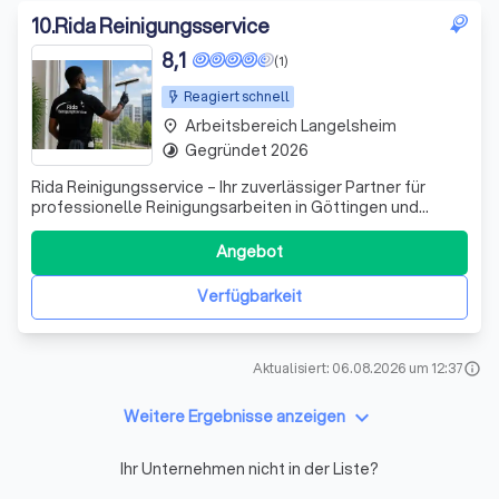
10
.
Rida Reinigungsservice
8,1
(1)
Reagiert schnell
Arbeitsbereich Langelsheim
place
Gegründet 2026
timelapse
Rida Reinigungsservice – Ihr zuverlässiger Partner für
professionelle Reinigungsarbeiten in Göttingen und
Umgebung. Wir bieten Treppenhausreinigung,
Büroreinigung, Glasreinigung, Unterhaltsreinigung und
Angebot
Praxisreinigung. Zuverlässig, gründlich und zu fairen
Preisen.
Verfügbarkeit
Aktualisiert: 06.08.2026 um 12:37
info
keyboard_arrow_down
Weitere Ergebnisse anzeigen
Ihr Unternehmen nicht in der Liste?