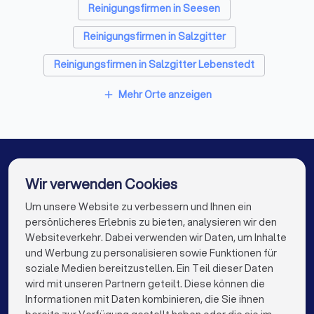
Fliesenleger in Langelsheim
Reinigungsfirmen in Seesen
Fensterbauer in Langelsheim
Reinigungsfirmen in Salzgitter
Bodenleger in Langelsheim
Reinigungsfirmen in Salzgitter Lebenstedt
Reinigungsfirmen in Wolfenbüttel
Mehr Orte anzeigen
add
Reinigungsfirmen in Wernigerode
Reinigungsfirmen in Bad Salzdetfurth
Reinigungsfirmen in Lengede
Wir verwenden Cookies
Reinigungsfirmen in Bad Lauterberg im Harz
Um unsere Website zu verbessern und Ihnen ein
Die besten Reinigungsfirmen für Sie
persönlicheres Erlebnis zu bieten, analysieren wir den
Reinigungsfirmen in Berlin
Websiteverkehr. Dabei verwenden wir Daten, um Inhalte
info@trustlocal.de
und Werbung zu personalisieren sowie Funktionen für
Reinigungsfirmen in Hamburg
soziale Medien bereitzustellen. Ein Teil dieser Daten
wird mit unseren Partnern geteilt. Diese können die
Reinigungsfirmen in München
Informationen mit Daten kombinieren, die Sie ihnen