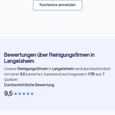
Kostenlos anmelden
Bewertungen über Reinigungsfirmen in
Langelsheim
Unsere
Reinigungsfirmen
in
Langelsheim
wird durchschnittlich
mit einer
9,5
bewertet, basierend auf insgesamt
1.118
aus
7
Quellen
Durchschnittliche Bewertung
9,5
•
star
star
star
star
star