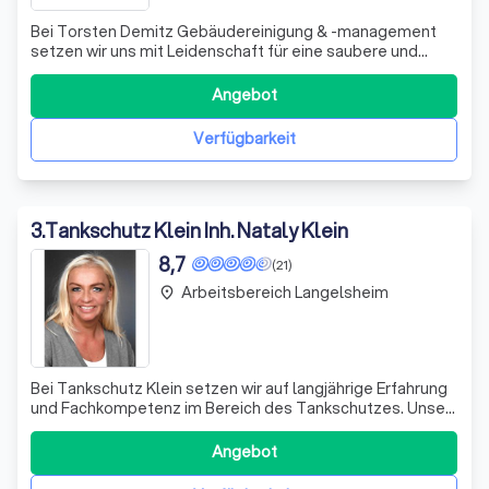
Bei Torsten Demitz Gebäudereinigung & -management
setzen wir uns mit Leidenschaft für eine saubere und
ökologisch nachhaltige Umwelt ein. Unser qualifiziertes
Team bietet maßgeschneiderte Lösungen in der
Angebot
Gebäudereinigung, die speziell auf die individuellen
Bedürfnisse unserer Kunden abgestimmt sind.
Verfügbarkeit
3
.
Tankschutz Klein Inh. Nataly Klein
8,7
(21)
Arbeitsbereich Langelsheim
place
Bei Tankschutz Klein setzen wir auf langjährige Erfahrung
und Fachkompetenz im Bereich des Tankschutzes. Unser
Team engagiert sich täglich, um Ihre individuellen
Anforderungen mit höchster Sorgfalt und Qualität zu
Angebot
erfüllen. Als TÜV-zertifizierter Betrieb garantieren wir
Ihnen professionelle Dienstle