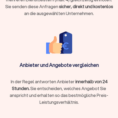
Unterstützung bei speziellen Anlässen.
Sie senden diese Anfragen
sicher, direkt und kostenlos
an die ausgewählten Unternehmen.
Baureinigung:
Bauprojekte hinterlassen oft eine Menge Staub und Schmutz.
Reinigungsfirmen, die sich auf Baureinigung spezialisiert
haben, kümmern sich um die gründliche Reinigung von
Baustellen, um einen reibungslosen Übergang zum fertigen
Projekt zu gewährleisten.
Anbieter und Angebote vergleichen
Reinigungsservice für Privathaushalte:
Dieser Service richtet sich speziell an Privatpersonen, die
In der Regel antworten Anbieter
innerhalb von 24
eine zuverlässige Reinigungskraft für ihren Haushalt suchen.
Stunden.
Sie entscheiden, welches Angebot Sie
Regelmäßige Reinigungstermine können individuell vereinbart
werden.
anspricht und erhalten so das bestmögliche Preis-
Leistungsverhältnis.
Wie funktioniert Trustlocal für