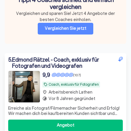
vergleichen
Vergleichen und sparen Sie! Jetzt 4 Angebote der
besten Coaches einholen.
Vergleichen Sie jetzt
5
.
Edmond Rätzel - Coach, exklusiv für
Fotografen und Videografen
9,9
(107)
Coach, exklusiv für Fotografen
local_offer
Arbeitsbereich Lathen
place
Vor 8 Jahren gegründet
timelapse
Erreiche als Fotograf/Filmemacher Sicherheit und Erfolg!
Wir machen dich bei kaufbereiten Kunden sichtbar und
helfen, deine Projekte und Umsätze zu steigern.
Angebot