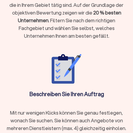
Stressbewältigung oder persönlichem Wachstum.
die in Ihrem Gebiet tätig sind. Auf der Grundlage der
Ein Coach
ist kein Berater, der Ratschläge gibt, sondern ein
objektiven Bewertung zeigen wir die
20 % besten
professioneller Prozessbegleiter, der hilft, individuelle
Unternehmen
. Filtern Sie nach dem richtigen
Lösungen zu entwickeln.
Fachgebiet und wählen Sie selbst, welches
Unternehmen Ihnen am besten gefällt.
Arten von Coaching in Lathen
Coaching ist vielfältig und individuell. Je nach Lebenssituation,
beruflicher Herausforderung oder persönlichem Ziel gibt es
unterschiedliche Ansätze, die Sie gezielt unterstützen
können. Von mentaler Stärke bis beruflicher Neuorientierung.
Besonders gefragt sind aktuell
Burnout Coaching
,
Mental
Coaching
und das Training mit einem
Personal Trainer
. Hier
einen Überblick über gängige Coachingformen:
Systemisches Coaching:
kann Ihnen helfen, durch das
Beschreiben Sie Ihren Auftrag
Verständnis der Wechselwirkungen zwischen den
verschiedenen Lebens- und Arbeitsaspekten positive
Veränderungen zu erzielen.
Mit nur wenigen Klicks können Sie genau festlegen,
Business Coaching:
für Einzelpersonen und Teams.
wonach Sie suchen. Sie können auch Angebote von
Führungskräfte Coaching:
um Führungsqualitäten zu
mehreren Dienstleistern (max. 4) gleichzeitig einholen.
verbessern, Konflikte effektiv lösen zu lernen und Ihr