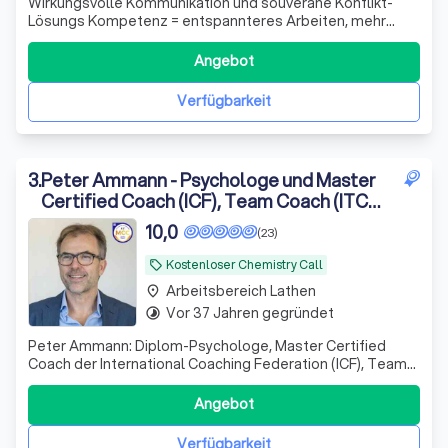
Wirkungsvolle Kommunikation und souveräne Konflikt-
Lösungs Kompetenz = entspannteres Arbeiten, mehr
Lebensfreude & der nächste Karrieresprung „Für
Führungskräfte und alle, die mehr wollen!"
Angebot
Verfügbarkeit
3
.
Peter Ammann - Psychologe und Master
Certified Coach (ICF), Team Coach (ITCA),
Coaching Supervisor (ESIA)
10,0
(23)
Kostenloser Chemistry Call
local_offer
Arbeitsbereich Lathen
place
Vor 37 Jahren gegründet
timelapse
Peter Ammann: Diplom-Psychologe, Master Certified
Coach der International Coaching Federation (ICF), Team
Coach (ITCA), accredited psychotherapist der United
Kingdom Council for Psychotherapie (UKCP) mit dem
Angebot
European Certificate for Psychotherapy (EAP), Coach
Supervisor (ESIA) und Trainer mit über 3
Verfügbarkeit