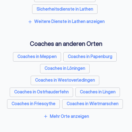
recognized among 
Sicherheitsdienste in Lathen
professionals world
Developing coachin
Freie Redner in Lathen
Weitere Dienste in Lathen anzeigen
add
competencies Estab
professional code o
standards Creating
internationally rec
Coaches an anderen Orten
credentialing prog
guidelines through 
Coaches in Meppen
Coaches in Papenburg
for coach-specific t
programs Providing
Coaches in Löningen
education through 
events, Communitie
Coaches in Westoverledingen
(CPs) and archived 
Leading and inform
Coaches in Ostrhauderfehn
Coaches in Lingen
conversations abou
Coaches in Friesoythe
Coaches in Wietmarschen
of coaching. Read 
continue to lead th
Coaches in Leer (Ostfriesland)
Mehr Orte anzeigen
innovation, collabor
add
forward-thinking in 
Coaches in Cloppenburg
Coaches in Berlin
annual report, Emb