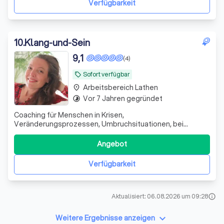
Verfügbarkeit
10
.
Klang-und-Sein
9,1
(4)
Sofort verfügbar
local_offer
Arbeitsbereich Lathen
place
Vor 7 Jahren gegründet
timelapse
Coaching für Menschen in Krisen,
Veränderungsprozessen, Umbruchsituationen, bei
Überforderung, Ängsten, Schwierigkeiten in Beziehungen,
Trennungen, Selbstwertthemen und sonstigen
Angebot
Herausforderungen.
Verfügbarkeit
Aktualisiert: 06.08.2026 um 09:28
info
keyboard_arrow_down
Weitere Ergebnisse anzeigen