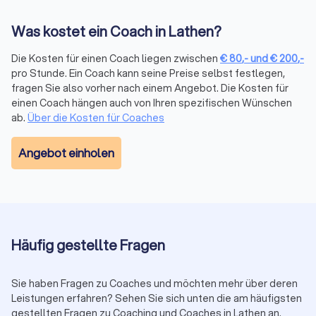
Die Kosten für Coaching variieren je nach Art des Coachings,
Qualifikation des Coaches und Dauer der Sitzungen. Im
Was kostet ein Coach in Lathen?
Durchschnitt liegen die Preise pro Sitzung
zwischen € 80,-
und € 200,-
. Dabei sind Formate wie
Life Coaching
oder
Die Kosten für einen Coach liegen zwischen
€
80
,-
und
€
200
,-
Personal Coaching
häufig günstiger, während
Business
pro Stunde. Ein Coach kann seine Preise selbst festlegen,
Coaching
oder
Führungskräfte-Coaching
höherpreisig
fragen Sie also vorher nach einem Angebot. Die Kosten für
ausfallen können.
einen Coach hängen auch von Ihren spezifischen Wünschen
Viele Coaches bieten sowohl
ab.
Über die Kosten für Coaches
Einzelsitzungen
als auch
Paketpreise
an, zum Beispiel über mehrere Wochen oder mit
definiertem Umfang. Paketlösungen lohnen sich
Angebot einholen
insbesondere für strukturierte Coaching-Prozesse und sind
oft preislich attraktiver.
Auf Trustlocal können Sie qualifizierte Coaches in Lathen
vergleichen – inklusive transparenter Preisangaben,
Spezialisierungen und verifizierter Kundenbewertungen. So
finden Sie schnell das passende Angebot für Ihr Budget und
Häufig gestellte Fragen
Ihre Ziele.
Sie haben Fragen zu Coaches und möchten mehr über deren
Leistungen erfahren? Sehen Sie sich unten die am häufigsten
Coaching in Deutschland: Qualität, Standards
gestellten Fragen zu Coaching und Coaches in Lathen an.