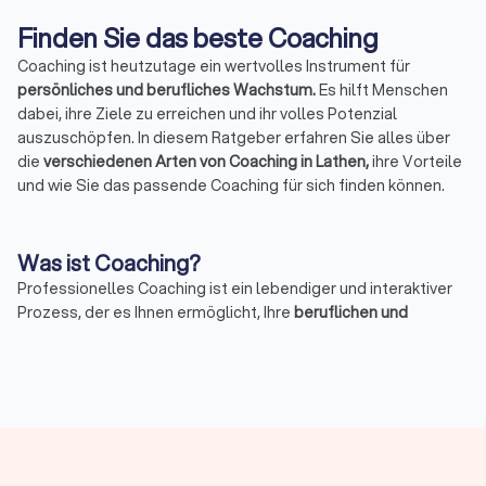
Finden Sie das beste Coaching
Coaching ist heutzutage ein wertvolles Instrument für
persönliches und berufliches Wachstum.
Es hilft Menschen
dabei, ihre Ziele zu erreichen und ihr volles Potenzial
auszuschöpfen. In diesem Ratgeber erfahren Sie alles über
die
verschiedenen Arten von Coaching in Lathen,
ihre Vorteile
und wie Sie das passende Coaching für sich finden können.
Was ist Coaching?
Professionelles Coaching ist ein lebendiger und interaktiver
Prozess, der es Ihnen ermöglicht, Ihre
beruflichen und
persönlichen Ziele zu erkennen, Hindernisse zu überwinden
und Ihr volles Potenzial zu entfalten.
Coaches begleiten Sie
auf jedem Schritt, geben Ihnen Orientierung, stärken Ihr
Selbstvertrauen und entwickeln praktische Strategien, um
Ihre Ziele effektiv zu erreichen. Beginnen Sie jetzt Ihre Reise
zur Selbstverbesserung mit einem individuellen Coaching-
Programm.