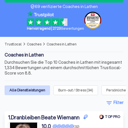
69 verifizierte Coaches in Lathen
verified_user
Hervorragend
|
2723
Bewertungen
Trustlocal
Coaches
Coaches in Lathen
arrow_forward_ios
arrow_forward_ios
Coaches in Lathen
Durchsuchen Sie die Top 10 Coaches in Lathen mit insgesamt
1,334 Bewertungen und einem durchschnittlichen Trustlocal-
Score von 8.8.
Alle Dienstleistungen
Burn-out / Stress
(
34
)
Persönliches
filter_list
Filter
1
.
Dranbleiben Beate Wiemann
TOP PRO
10,0
(32)