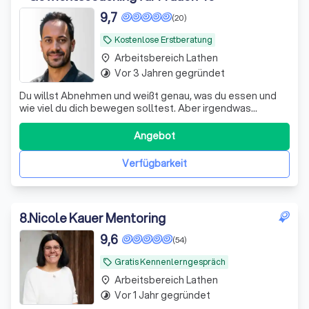
9,7
(20)
Kostenlose Erstberatung
local_offer
Arbeitsbereich Lathen
place
Vor 3 Jahren gegründet
timelapse
Du willst Abnehmen und weißt genau, was du essen und
wie viel du dich bewegen solltest. Aber irgendwas
sabotiert dich immer wieder - und du verstehst nicht,
warum? Genau da setze ich an. Ich arbeite mit Frauen 40+,
Angebot
die spüren: Der Kampf gegen den eigenen Körper macht
nur müder. Und mehr Disziplin i
Verfügbarkeit
8
.
Nicole Kauer Mentoring
9,6
(54)
Gratis Kennenlerngespräch
local_offer
Arbeitsbereich Lathen
place
Vor 1 Jahr gegründet
timelapse