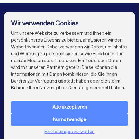
Possibilities. Envisi
Coaches in Hamburg
Coaches in München
Future. Download Annual Report
(PDF) Down
Coaches in Köln
Coaches in Frankfurt am Main
Wir verwenden Cookies
Coaches in Stuttgart
Coaches in Düsseldorf
Um unsere Website zu verbessern und Ihnen ein
Die besten Coaches für Sie
persönlicheres Erlebnis zu bieten, analysieren wir den
Coaches in Dortmund
Coaches in Essen
Websiteverkehr. Dabei verwenden wir Daten, um Inhalte
info@trustlocal.de
und Werbung zu personalisieren sowie Funktionen für
Coaches in Bremen
Coaches in Nürnberg
soziale Medien bereitzustellen. Ein Teil dieser Daten
wird mit unseren Partnern geteilt. Diese können die
Coaches in Dresden
Coaches in Hannover
Informationen mit Daten kombinieren, die Sie ihnen
bereits zur Verfügung gestellt haben oder die sie im
Coaches in Leipzig
Coaches in Duisburg
keyboard_arrow_down
FÜR PRIVATPERSONEN
Rahmen Ihrer Nutzung ihrer Dienste gesammelt haben.
Coaches in Bochum
Coaches in Wuppertal
keyboard_arrow_down
FÜR FIRMEN
Coaches in Bielefeld
Coaches in Bonn
Alle akzeptieren
keyboard_arrow_down
ÜBER TRUSTLOCAL
Coaches in Münster
Coaches in der Nähe
Nur notwendige
LAND
Niederlande
Einstellungen verwalten
Belgien