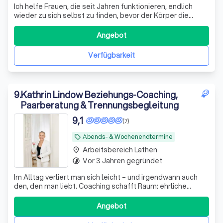
Ich helfe Frauen, die seit Jahren funktionieren, endlich
wieder zu sich selbst zu finden, bevor der Körper die
Notbremse zieht. Mit Klarheit und Direktheit, raus aus dem
Funktionsmodus.
Angebot
Verfügbarkeit
9
.
Kathrin Lindow Beziehungs-Coaching,
Paarberatung & Trennungsbegleitung
9,1
(7)
Abends- & Wochenendtermine
local_offer
Arbeitsbereich Lathen
place
Vor 3 Jahren gegründet
timelapse
Im Alltag verliert man sich leicht – und irgendwann auch
den, den man liebt. Coaching schafft Raum: ehrliche
Gespräche, ohne Schuld, ohne Therapie. Klarheit, neue
Perspektiven, echte Verbindung.
Angebot