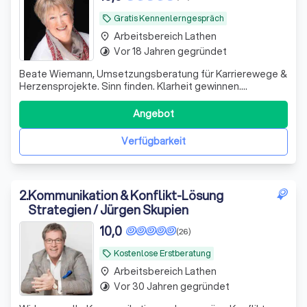
Gratis Kennenlerngespräch
local_offer
Arbeitsbereich Lathen
place
Vor 18 Jahren gegründet
timelapse
Beate Wiemann, Umsetzungsberatung für Karrierewege &
Herzensprojekte. Sinn finden. Klarheit gewinnen.
Selbstbewusst handeln. Lebensfreude entfalten.
Coaching, Wegbegleitung, Human Design Beratung
Angebot
Verfügbarkeit
2
.
Kommunikation & Konflikt-Lösung
Strategien / Jürgen Skupien
10,0
(26)
Kostenlose Erstberatung
local_offer
Arbeitsbereich Lathen
place
Vor 30 Jahren gegründet
timelapse