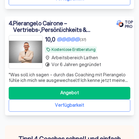
4
.
Pierangelo Cairone –
TOP
PRO
Vertriebs-,Persönlichkeits &
Karrierecoaching für Menschen, die
10,0
(37)
sich beruflich oder persönlich
festgefahren fühlen
Kostenlose Erstberatung
local_offer
Arbeitsbereich Lathen
place
Vor 6 Jahren gegründet
timelapse
"
Was soll ich sagen – durch das Coaching mit Pierangelo
fühle ich mich wie ausgewechselt! Ich kenne jetzt meine
Aufgabe im Leben und meine Ziele. Vor allem weiß ich, wie
ich sie erreichen kann und welchen Weg ich Schritt für
Angebot
Schritt gehen darf. Vielen Dank! Hätte ich Pierangelo doch
nur früher kennengelernt.
"
Verfügbarkeit
Tipp! 4 Coaches schnell und einfach