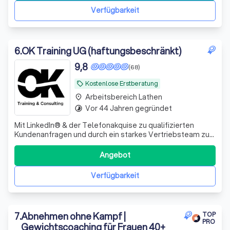
Verfügbarkeit
6
.
OK Training UG (haftungsbeschränkt)
9,8
(68)
Kostenlose Erstberatung
local_offer
Arbeitsbereich Lathen
place
Vor 44 Jahren gegründet
timelapse
Mit LinkedIn® & der Telefonakquise zu qualifizierten
Kundenanfragen und durch ein starkes Vertriebsteam zu
mehr Abschlüssen! | Workshops & Trainings | Begleitung &
Umsetzung für deinen Vertriebserfolg
Angebot
Verfügbarkeit
7
.
Abnehmen ohne Kampf |
TOP
PRO
Gewichtscoaching für Frauen 40+