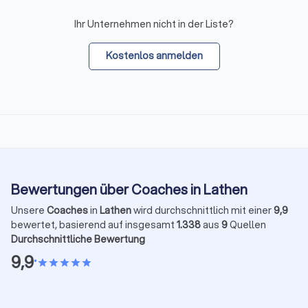
Ihr Unternehmen nicht in der Liste?
Kostenlos anmelden
Bewertungen über Coaches in Lathen
Unsere
Coaches
in
Lathen
wird durchschnittlich mit einer
9,9
bewertet, basierend auf insgesamt
1.338
aus
9
Quellen
Durchschnittliche Bewertung
9,9
•
star
star
star
star
star