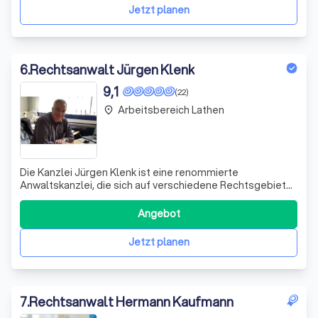
Heilberufen, die der Schweigepfli
Jetzt planen
6
.
Rechtsanwalt Jürgen Klenk
9,1
(22)
Arbeitsbereich Lathen
place
Die Kanzlei Jürgen Klenk ist eine renommierte
Anwaltskanzlei, die sich auf verschiedene Rechtsgebiete
spezialisiert hat. Unser Hauptaugenmerk liegt auf der
Bereitstellung von qualitativ hochwertigen
Angebot
Rechtsdienstleistungen, die auf die individuellen
Bedürfnisse unserer Mandanten zugeschnitten sind. W
Jetzt planen
7
.
Rechtsanwalt Hermann Kaufmann