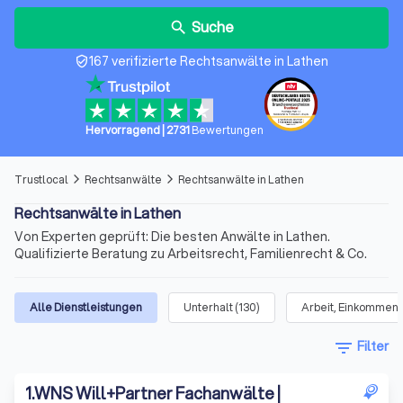
Suche
search
167 verifizierte Rechtsanwälte in Lathen
verified_user
Hervorragend
|
2731
Bewertungen
Trustlocal
Rechtsanwälte
Rechtsanwälte in Lathen
arrow_forward_ios
arrow_forward_ios
Rechtsanwälte in Lathen
Von Experten geprüft: Die besten Anwälte in Lathen.
Qualifizierte Beratung zu Arbeitsrecht, Familienrecht & Co.
Alle Dienstleistungen
Unterhalt
(
130
)
Arbeit, Einkommen 
filter_list
Filter
1
.
WNS Will+Partner Fachanwälte |