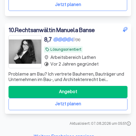
Situationen nicht locker zu lassen und uns für das R
Jetzt planen
10
.
Rechtsanwältin Manuela Banse
8,7
(9)
Lösungsorientiert
local_offer
Arbeitsbereich Lathen
place
Vor 2 Jahren gegründet
timelapse
Probleme am Bau? Ich vertrete Bauherren, Bauträger und
Unternehmen im Bau-, und Architektenrecht bei
Baumängeln, Bauverzögerungen sowie Gewährleistungs-
und Vergütungsansprüchen
Angebot
Jetzt planen
Aktualisiert: 07.08.2026 um 05:51
info