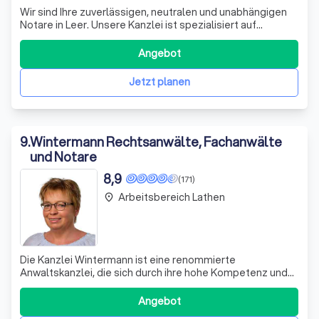
Wir sind Ihre zuverlässigen, neutralen und unabhängigen
Notare in Leer. Unsere Kanzlei ist spezialisiert auf
wirtschaftlich bedeutende Verträge und Erklärungen, wie
Grundstückskaufverträge, Firmengründungen und
Angebot
-änderungen. Obwohl unser Amtssitz in Leer
(Ostfriesland) ist, können wir bundesweit täti
Jetzt planen
9
.
Wintermann Rechtsanwälte, Fachanwälte
und Notare
8,9
(171)
Arbeitsbereich Lathen
place
Die Kanzlei Wintermann ist eine renommierte
Anwaltskanzlei, die sich durch ihre hohe Kompetenz und
ihr Engagement auszeichnet. Unsere Mandanten
schätzen unsere zügige, freundliche und hilfreiche
Angebot
Beratung. Wir sind stets bemüht, auch in schwierigen