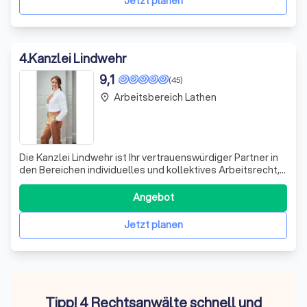
Jetzt planen
4
.
Kanzlei Lindwehr
9,1
(45)
Arbeitsbereich Lathen
place
Die Kanzlei Lindwehr ist Ihr vertrauenswürdiger Partner in
den Bereichen individuelles und kollektives Arbeitsrecht,
Miet- und Wohnungseigentumsrecht sowie im gesamten
Zivilrecht. Wir bieten umfassende Beratung, übernehmen
Angebot
die außergerichtliche Korrespondenz, führen
Vergleichsgespräche und sind vera
Jetzt planen
Tipp! 4 Rechtsanwälte schnell und