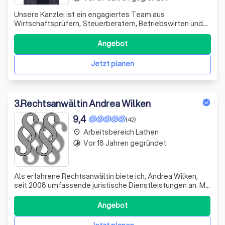
Unsere Kanzlei ist ein engagiertes Team aus
Wirtschaftsprüfern, Steuerberatern, Betriebswirten und
Fachanwälten. Seit 1995 unterstützen wir unsere
Mandanten erfolgreich in schwierigen Finanzsituationen.
Angebot
Wir sehen uns nicht nur als Ansprechpartner, sondern auch
als Ratgeber und Umsetzer von Lösungen.
Jetzt planen
3
.
Rechtsanwältin Andrea Wilken
9,4
(42)
Arbeitsbereich Lathen
place
Vor 18 Jahren gegründet
timelapse
Als erfahrene Rechtsanwältin biete ich, Andrea Wilken,
seit 2008 umfassende juristische Dienstleistungen an. Mit
meiner Expertise in verschiedenen Rechtsgebieten stehe
ich Ihnen zur Seite, um Ihre Interessen bestmöglich zu
Angebot
vertreten. Meine Arbeit zeichnet sich durch hohe
Professionalität, Sorgfalt u