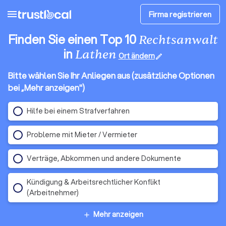
menu
Firma registrieren
Finden Sie einen Top 10
Rechtsanwalt
in
Lathen
Ort ändern
edit
Bitte wählen Sie Ihr Anliegen aus (zusätzliche Optionen
bei „Mehr anzeigen")
Hilfe bei einem Strafverfahren
Probleme mit Mieter / Vermieter
Verträge, Abkommen und andere Dokumente
Kündigung & Arbeitsrechtlicher Konflikt
(Arbeitnehmer)
Mehr anzeigen
add