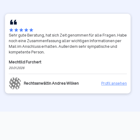
star
star
star
star
star
Sehr gute Beratung, hat sich Zeit genommen für alle Fragen. Habe
noch eine Zusammenfassung aller wichtigen Informationen per
Mail im Anschluss erhalten. Außerdem sehr sympatische und
kompetente Person.
Mechtild Furchert
20.01.2026
Rechtsanwältin Andrea Wilken
Profil ansehen