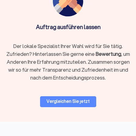
Rechtsgebiet identifizieren
Definieren Sie klar, welches Rechtsgebiet betroffen ist.
Arbeitsrecht, Familienrecht, Mietrecht, Strafrecht und andere
Auftrag ausführen lassen
Bereiche erfordern jeweils spezialisiertes Wissen. Ein
Fachanwalt hat zusätzliche Qualifikationen und
nachgewiesene Erfahrung in seinem Gebiet.
Der lokale Spezialist Ihrer Wahl wird für Sie tätig.
Zufrieden? Hinterlassen Sie gerne eine
Bewertung
, um
Anderen Ihre Erfahrung mitzuteilen. Zusammen sorgen
Regionale oder überregionale Suche
wir so für mehr Transparenz und Zufriedenheit im und
Für viele Mandate ist ein Anwalt in Ihrer Nähe praktisch,
nach dem Entscheidungsprozess.
insbesondere wenn persönliche Treffen oder
Gerichtstermine vor Ort anstehen. Bei hochspezialisierten
Fragen kann auch ein überregionaler Experte sinnvoll sein, da
viel Kommunikation heute digital abläuft.
Vergleichen Sie jetzt
Bewertungen prüfen
Bei Trustlocal finden Sie alle relevanten Bewertungen
gebündelt an einem Ort. Wir sammeln