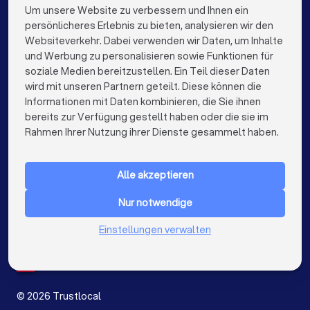
Alle relevanten Dokumente (Verträge, Kündigungen,
Rechtsanwälte in Berlin
Rechtsanwälte in Hamburg
Um unsere Website zu verbessern und Ihnen ein
Die besten Rechtsanwälte für Sie
Mahnungen, Gerichtsbescheide etc.)
persönlicheres Erlebnis zu bieten, analysieren wir den
Chronologische Übersicht der Ereignisse
Rechtsanwälte in München
Rechtsanwälte in Köln
Websiteverkehr. Dabei verwenden wir Daten, um Inhalte
info@trustlocal.de
Korrespondenz mit der Gegenseite
und Werbung zu personalisieren sowie Funktionen für
Rechtsanwälte in Frankfurt am Main
soziale Medien bereitzustellen. Ein Teil dieser Daten
Beweismittel (E-Mails, Fotos, Zeugenaussagen)
wird mit unseren Partnern geteilt. Diese können die
Rechtsanwälte in Stuttgart
Ihre konkreten Fragen und Ziele
Informationen mit Daten kombinieren, die Sie ihnen
bereits zur Verfügung gestellt haben oder die sie im
Rechtsanwälte in Düsseldorf
keyboard_arrow_down
FÜR PRIVATPERSONEN
Rahmen Ihrer Nutzung ihrer Dienste gesammelt haben.
Diese Fragen sollten Sie stellen
Rechtsanwälte in Dortmund
keyboard_arrow_down
FÜR FIRMEN
Rechtsanwälte in Essen
Rechtsanwälte in Bremen
Alle akzeptieren
keyboard_arrow_down
ÜBER TRUSTLOCAL
✓
Haben Sie Erfahrung mit ähnlichen Fällen?
Rechtsanwälte in Nürnberg
Nur notwendige
LAND
Niederlande
Einstellungen verwalten
Rechtsanwälte in Dresden
✓
Wie schätzen Sie meine Erfolgsaussichten ein?
Belgien
Deutschland
Rechtsanwälte in Hannover
Spanien
✓
Welche Strategie empfehlen Sie?
Rechtsanwälte in Leipzig
©
2026
Trustlocal
✓
Mit welchen Kosten muss ich insgesamt rechnen