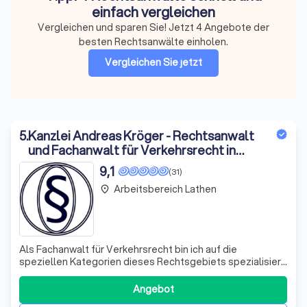
einfach vergleichen
Vergleichen und sparen Sie! Jetzt 4 Angebote der
besten Rechtsanwälte einholen.
Vergleichen Sie jetzt
5
.
Kanzlei Andreas Kröger - Rechtsanwalt
und Fachanwalt für Verkehrsrecht in
Lingen (Ems)
9,1
(31)
Arbeitsbereich Lathen
place
Als Fachanwalt für Verkehrsrecht bin ich auf die
speziellen Kategorien dieses Rechtsgebiets spezialisiert.
Meine Expertise erstreckt sich jedoch auch auf andere
Rechtsgebiete. Ein besonderer Schwerpunkt meiner
Angebot
Arbeit liegt in der Unterstützung von Ärzten und anderen