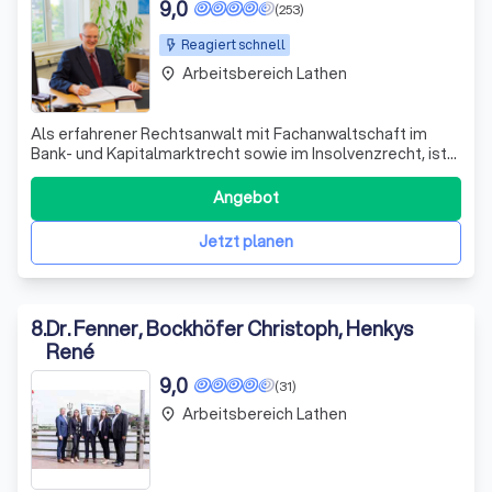
9,0
(253)
Reagiert schnell
Arbeitsbereich Lathen
place
Als erfahrener Rechtsanwalt mit Fachanwaltschaft im
Bank- und Kapitalmarktrecht sowie im Insolvenzrecht, ist
es meine Leidenschaft, Menschen in wirtschaftlich
schwierigen Situationen zu unterstützen. Mit meiner
Angebot
langjährigen Erfahrung im Umgang mit wirtschaftlichen
Vorgängen, die ich durch meine 12-j
Jetzt planen
8
.
Dr. Fenner, Bockhöfer Christoph, Henkys
René
9,0
(31)
Arbeitsbereich Lathen
place