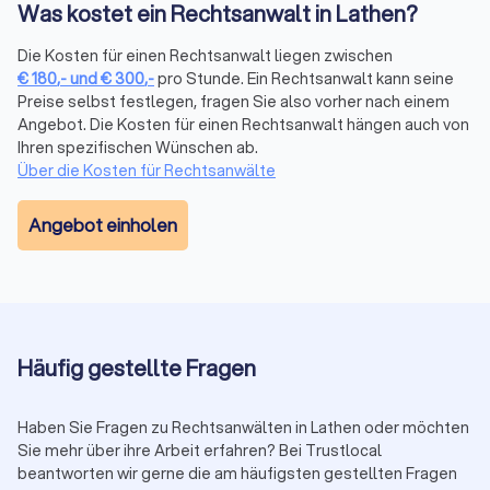
Was kostet ein Rechtsanwalt in Lathen?
Mandantenbewertungen von verschiedenen Plattformen und
fassen sie in einem übersichtlichen Trustlocal Score
Die Kosten für einen Rechtsanwalt liegen zwischen
zusammen. So sehen Sie auf einen Blick, wie andere
€
180
,-
und
€
300
,-
pro Stunde. Ein Rechtsanwalt kann seine
Mandanten die Kommunikation, Erfolgsquote und Betreuung
Preise selbst festlegen, fragen Sie also vorher nach einem
bewerten, ohne verschiedene Websites durchsuchen zu
Angebot. Die Kosten für einen Rechtsanwalt hängen auch von
müssen.
Ihren spezifischen Wünschen ab.
Über die Kosten für Rechtsanwälte
Erstberatung nutzen
Angebot einholen
Viele Anwälte bieten eine Erstberatung an, um Ihren Fall zu
besprechen. Diese ist gesetzlich auf maximal 190 € (in 2025)
plus Mehrwertsteuer (insgesamt 226,10 €) begrenzt. Einige
Kanzleien bieten auch kostenlose Kurzgespräche (15-20
Minuten) an. Nutzen Sie diese Gelegenheit, um die
Kompetenz und das persönliche Auftreten des Anwalts zu
Häufig gestellte Fragen
prüfen.
Haben Sie Fragen zu Rechtsanwälten in Lathen oder möchten
Sie mehr über ihre Arbeit erfahren? Bei Trustlocal
Auf Transparenz und Kommunikation achten
beantworten wir gerne die am häufigsten gestellten Fragen
Ein guter Anwalt erklärt verständlich, wie er Ihren Fall