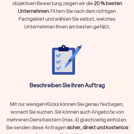
objektiven Bewertung zeigen wir die
20 % besten
erfordert
Unternehmen
. Filtern Sie nach dem richtigen
Sie eine gerichtliche Vertretung brauchen oder eine Klage
Fachgebiet und wählen Sie selbst, welches
ansteht
Unternehmen Ihnen am besten gefällt.
Sie einen Vertrag prüfen oder aufsetzen möchten (etwa
Mietvertrag, Kaufvertrag oder Arbeitsvertrag)
Ihr Anliegen mit hohen finanziellen oder persönlichen
Risiken verbunden ist
Sie Ihre Rechte gegenüber Behörden, Arbeitgebern oder
anderen Parteien aktiv durchsetzen wollen
Holen Sie rechtzeitig juristischen Rat ein, damit Sie Fehler
vermeiden und Ihre Position stärken.
Beschreiben Sie Ihren Auftrag
Welche Aufgaben übernehmen
Mit nur wenigen Klicks können Sie genau festlegen,
Rechtsanwälte?
wonach Sie suchen. Sie können auch Angebote von
Rechtsanwälte sind weit mehr als Verteidiger vor Gericht. Sie
mehreren Dienstleistern (max. 4) gleichzeitig einholen.
begleiten Sie in vielen Lebenssituationen und übernehmen
Sie senden diese Anfragen
sicher, direkt und kostenlos
unterschiedliche Aufgaben: