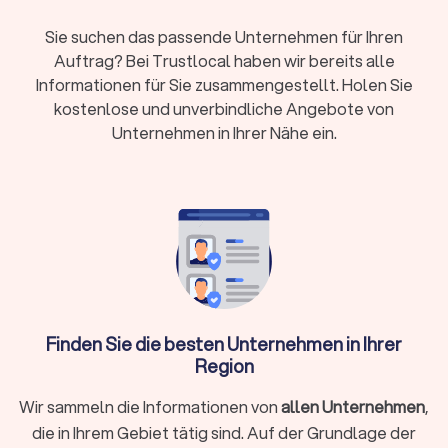
Kosten:
RVG-Gebühren, Stundensätze (180-350
Sie suchen das passende Unternehmen für Ihren
Euro) oder Pauschalpreise je nach Fall
Auftrag? Bei Trustlocal haben wir bereits alle
Rechtsschutz:
Prüfen Sie Versicherungsschutz
Informationen für Sie zusammengestellt. Holen Sie
oder Prozesskostenhilfe bei geringem
kostenlose und unverbindliche Angebote von
Einkommen
Unternehmen in Ihrer Nähe ein.
Wann brauche ich überhaupt einen
Rechtsanwalt?
Sie müssen nicht bei jedem rechtlichen Anliegen sofort einen
Anwalt einschalten. Bei kleineren Fragen hilft oftmals die
Erstberatung bei einer Verbraucherzentrale oder eine
gezielte Online-Recherche. Ein Rechtsanwalt unterstützt Sie
Finden Sie die besten Unternehmen in Ihrer
ganz gezielt, wenn:
Region
Sie kurzfristig eine Frist wahren müssen (zum Beispiel bei
Wir sammeln die Informationen von
allen Unternehmen
,
einer Kündigungsschutzklage innerhalb von drei Wochen)
die in Ihrem Gebiet tätig sind. Auf der Grundlage der
Ihr Fall rechtlich komplex ist und spezielles Fachwissen