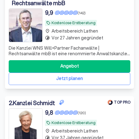
Rechtsanwälte mbB
9,9
(142)
Kostenlose Erstberatung
local_offer
Arbeitsbereich Lathen
place
Vor 27 Jahren gegründet
timelapse
Die Kanzlei WNS Will+Partner Fachanwälte |
Rechtsanwälte mbB ist eine renommierte Anwaltskanzlei,
deren Berufsträger sich auf verschiedene Rechtsgebiete
spezialisiert haben, die sie zu Ihrem Nutzen bündeln.
Angebot
Unsere erfahrenen Anwälte, Herr Andreas Will, Herr
Gordon Neumann und Herr Dr. Frank Andresen
Jetzt planen
2
.
Kanzlei Schmidt
TOP PRO
9,8
(120)
Kostenlose Erstberatung
local_offer
Arbeitsbereich Lathen
place
Vor 37 Jahren gegründet
timelapse