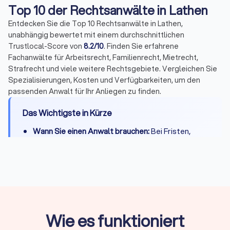
Top 10 der Rechtsanwälte in Lathen
Entdecken Sie die Top 10 Rechtsanwälte in Lathen,
unabhängig bewertet mit einem durchschnittlichen
Trustlocal-Score von
8.2/10
. Finden Sie erfahrene
Fachanwälte für Arbeitsrecht, Familienrecht, Mietrecht,
Strafrecht und viele weitere Rechtsgebiete. Vergleichen Sie
Spezialisierungen, Kosten und Verfügbarkeiten, um den
passenden Anwalt für Ihr Anliegen zu finden.
Das Wichtigste in Kürze
Wann Sie einen Anwalt brauchen:
Bei Fristen,
komplexen Fällen, Gerichtsverfahren oder hohen
Risiken
Erstberatung:
Gesetzlich begrenzt auf maximal
226,10 Euro, viele Kanzleien bieten 15-20 Minuten
kostenlos
Fachanwalt:
24 Spezialisierungen in Deutschland,
Wie es funktioniert
nachgewiesene Expertise durch Fortbildungen