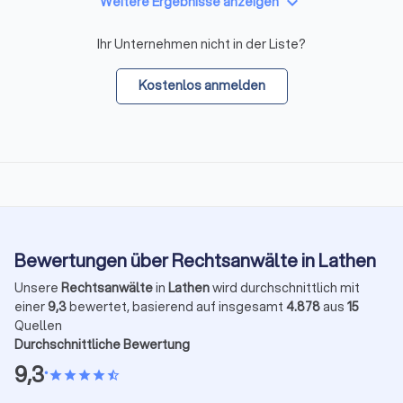
keyboard_arrow_down
Weitere Ergebnisse anzeigen
Ihr Unternehmen nicht in der Liste?
Kostenlos anmelden
Bewertungen über Rechtsanwälte in Lathen
Unsere
Rechtsanwälte
in
Lathen
wird durchschnittlich mit
einer
9,3
bewertet, basierend auf insgesamt
4.878
aus
15
Quellen
Durchschnittliche Bewertung
9,3
•
star
star
star
star
star_half