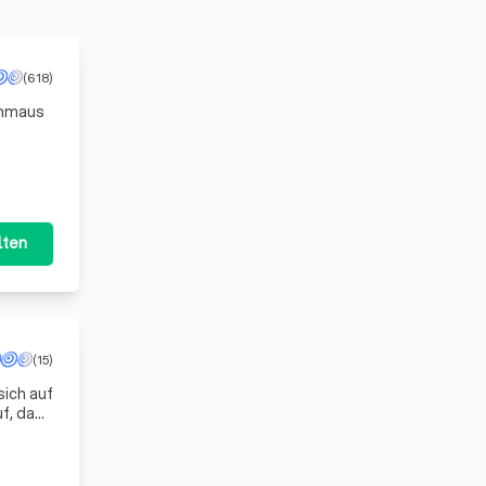
(618)
chmaus
nch ist
lten
(15)
ich auf
uf, das
 es,