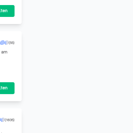
lten
(55)
n am
lten
(1835)