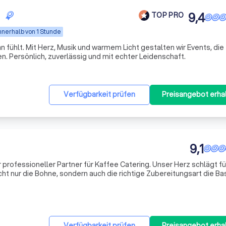
9,4
TOP PRO
nnerhalb von 1 Stunde
 fühlt. Mit Herz, Musik und warmem Licht gestalten wir Events, die
n. Persönlich, zuverlässig und mit echter Leidenschaft.
Verfügbarkeit prüfen
Preisangebot erha
9,1
hr professioneller Partner für Kaffee Catering. Unser Herz schlägt f
cht nur die Bohne, sondern auch die richtige Zubereitungsart die Bas
tät bildet. Mit unserem Kaffee Fahrrad oder unserem Kaffee
Verfügbarkeit prüfen
Preisangebot erha