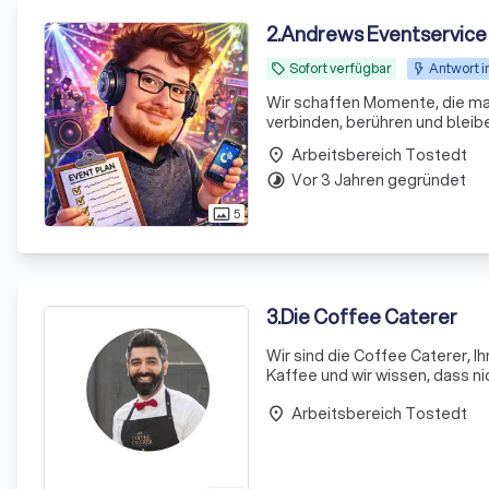
2
.
Andrews Eventservice
Sofort verfügbar
Antwort i
local_offer
Wir schaffen Momente, die man
verbinden, berühren und bleibe
Arbeitsbereich Tostedt
place
Vor 3 Jahren gegründet
timelapse
5
photo_size_select_actual
3
.
Die Coffee Caterer
Wir sind die Coffee Caterer, I
Kaffee und wir wissen, dass ni
eine gelungene Kaffeespeziali
Arbeitsbereich Tostedt
place