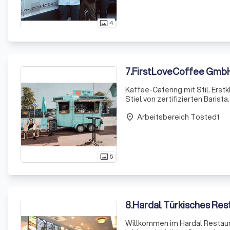
4
photo_size_select_actual
7
.
FirstLoveCoffee Gmb
Kaffee-Catering mit Stil. Erst
Stiel von zertifizierten Barist
Arbeitsbereich Tostedt
place
5
photo_size_select_actual
8
.
Hardal Türkisches Res
Willkommen im Hardal Restaura