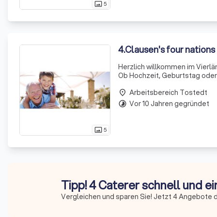
5
photo_size_select_actual
4
.
Clausen's four nation
Herzlich willkommen im Vierlä
Ob Hochzeit, Geburtstag oder 
bleiben. Mit über 30 Jahren Er
Arbeitsbereich Tostedt
place
Vor 10 Jahren gegründet
timelapse
5
photo_size_select_actual
Tipp! 4 Caterer schnell und e
Vergleichen und sparen Sie! Jetzt 4 Angebote d