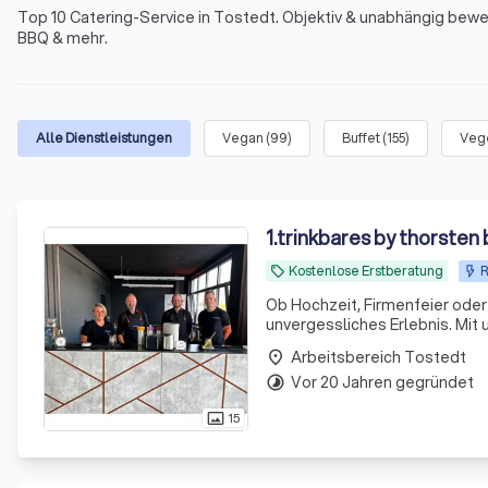
Top 10 Catering-Service in Tostedt. Objektiv & unabhängig bewert
BBQ & mehr.
Alle Dienstleistungen
Vegan
(
99
)
Buffet
(
155
)
Vege
1
.
trinkbares by thorsten
Kostenlose Erstberatung
R
local_offer
Ob Hochzeit, Firmenfeier oder 
unvergessliches Erlebnis. Mit
nicht nur Drinks, sondern auc
Arbeitsbereich Tostedt
place
Vor 20 Jahren gegründet
timelapse
15
photo_size_select_actual