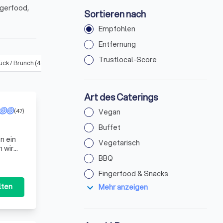
ngerfood,
Sortieren nach
Empfohlen
Entfernung
Trustlocal-Score
ück / Brunch
(
48
)
Dinner
(
155
)
Mittagessen
(
153
)
Foodtruc
Art des Caterings
(47)
Vegan
Buffet
n ein
Vegetarisch
 wir
Le
BBQ
Fingerfood & Snacks
expand_more
lten
Mehr anzeigen