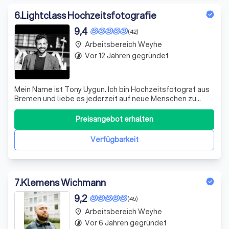
6
.
Lightclass Hochzeitsfotografie
9,4
(42)
Arbeitsbereich Weyhe
place
Vor 12 Jahren gegründet
timelapse
Mein Name ist Tony Uygun. Ich bin Hochzeitsfotograf aus
Bremen und liebe es jederzeit auf neue Menschen zu
treffen, sie kennenzulernen und während ich fotografiere,
sie zu beobachten und ihr Erlebnis mit meinen Fotos
Preisangebot erhalten
erneut spürbar zu machen. Ich bin ein liebevoller sowie
gefühlvoller Mensch und ha
Verfügbarkeit
7
.
Klemens Wichmann
9,2
(45)
Arbeitsbereich Weyhe
place
Vor 6 Jahren gegründet
timelapse