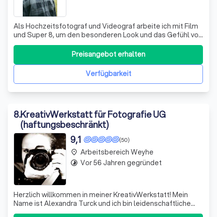
Als Hochzeitsfotograf und Videograf arbeite ich mit Film
und Super 8, um den besonderen Look und das Gefühl von
analogen Aufnahmen einzufangen. Ich nutze
verschiedene Filmarten, um Momente detailgetreu
Preisangebot erhalten
festzuhalten. Meine Super 8-Videos fange ich
authentisch und ungekünstelt ein, damit der Tag in se
Verfügbarkeit
8
.
KreativWerkstatt für Fotografie UG
(haftungsbeschränkt)
9,1
(50)
Arbeitsbereich Weyhe
place
Vor 56 Jahren gegründet
timelapse
Herzlich willkommen in meiner KreativWerkstatt! Mein
Name ist Alexandra Turck und ich bin leidenschaftliche
Fotografin. Seit über 21 Jahren halte ich die schönsten