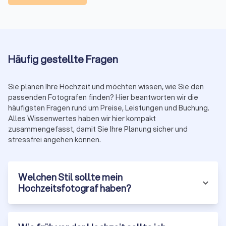
km
Anzahlung:
häufig 20–30 % zur Terminfixierung
Vergleichen Sie kostenlos bis zu vier Angebote auf
Trustlocal. Achten Sie auf
Leistung, Bildanzahl, Lieferzeit,
Rechte, Reisekosten
und
Vertragskonditionen
.
Häufig gestellte Fragen
Saison-Hinweis: Mai–September ist Peak-Season.
Samstage werden schnell ausgebucht und Zuschläge von
Sie planen Ihre Hochzeit und möchten wissen, wie Sie den
10–20 % sind möglich. Frühzeitig anfragen.
passenden Fotografen finden? Hier beantworten wir die
häufigsten Fragen rund um Preise, Leistungen und Buchung.
Alles Wissenwertes haben wir hier kompakt
zusammengefasst, damit Sie Ihre Planung sicher und
So arbeitet ein Hochzeitsfotograf: vor,
stressfrei angehen können.
während, nach dem Tag
Der Paketpreis spiegelt nicht nur die Stunden am Tag der
Hochzeit. Er umfasst auch Planung, Bildauswahl,
Welchen Stil sollte mein
Nachbearbeitung, Datensicherung und die Bereitstellung der
Hochzeitsfotograf haben?
Galerie.