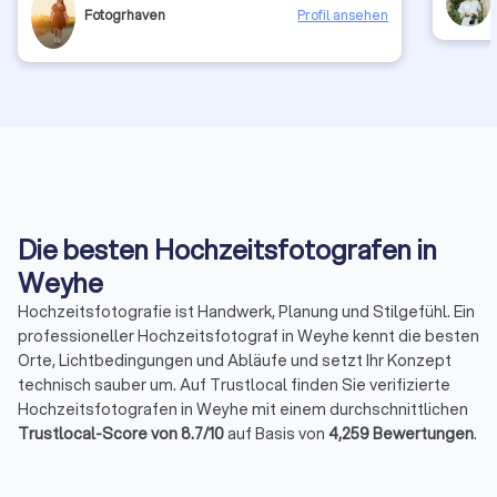
eingefangen. Sie hatte immer den richtigen Blick für
Fotogrhaven
Profil ansehen
besondere Augenblicke und hat uns mit ihrer ruhigen,
angenehmen Art sofort die Nervosität genommen. Auch
die Organisation der Paarfotos war entspannt und
professionell – nichts wirkte gestellt oder hektisch,
sondern ganz natürlich und locker. Die Nachbearbeitung
ging ebenfalls schnell, und wir wurden stets über den
aktuellen Stand informiert. Als wir die fertigen Bilder
erhalten haben, waren wir überwältigt – einfach
wunderschön! Ein durchdachter, stressfreier Ablauf und
ein traumhaftes Ergebnis – wir können Tomke von
Herzen weiterempfehlen! 💛
Die besten Hochzeitsfotografen in
Weyhe
Hochzeitsfotografie ist Handwerk, Planung und Stilgefühl. Ein
professioneller Hochzeitsfotograf in Weyhe kennt die besten
Orte, Lichtbedingungen und Abläufe und setzt Ihr Konzept
technisch sauber um. Auf Trustlocal finden Sie verifizierte
Hochzeitsfotografen in Weyhe mit einem durchschnittlichen
Trustlocal-Score von 8.7/10
auf Basis von
4,259 Bewertungen
.