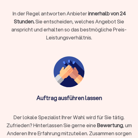
Preise & Pakete in Weyhe
Im Hochzeitsbereich rechnen viele Fotografen
paketbasiert
In der Regel antworten Anbieter
innerhalb von 24
ab (Zeitkontingente inkl. Vor-/Nachbereitung).
Stundenpreise
Stunden.
Sie entscheiden, welches Angebot Sie
kommen v. a. bei kurzen Einsätzen oder Zusatzstunden vor.
anspricht und erhalten so das bestmögliche Preis-
Paket
Leistungsverhältnis.
Richtwerte
Standesamt / Kurzreportage
300 € bis 600
(2–3 Std.)
€
800 € bis 1.600
Halbtags (6–8 Std.)
€
1.600 € bis
Ganztags (10–12 Std.)
Auftrag ausführen lassen
3.000+ €
Für eine detaillierte Übersicht besuchen Sie unsere Seite zu
Der lokale Spezialist Ihrer Wahl wird für Sie tätig.
den
Kosten eines Fotografens für Ihre Hochzeit
. Wenn Sie
Zufrieden? Hinterlassen Sie gerne eine
Bewertung
, um
spezifische Preise suchen, ist es ratsam, Angebote von
Anderen Ihre Erfahrung mitzuteilen. Zusammen sorgen
mehreren Fotografen anzufordern und zu vergleichen.