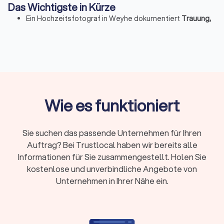
Das Wichtigste in Kürze
Ein Hochzeitsfotograf in Weyhe dokumentiert
Trauung,
Paarmomente und Feier
professionell.
Buchbar ab
2–3 Stunden (Standesamt)
bis zur
ganztägigen Reportage
; Preise liegen je nach Paket bei
etwa 300–3.000+ €.
Leistungen umfassen
Vorgespräch, Begleitung,
Reportage, Nachbearbeitung sowie Online-Galerien mit
Downloadrechten
.
Wie es funktioniert
Auf Trustlocal sehen Sie komplette
Portfolios
,
vergleichen
Bildstile und Filteroptionen
(Begleitungsdauer, Entfernung, Bewertung).
Sie suchen das passende Unternehmen für Ihren
Fordern Sie bis zu
vier kostenlose Angebote
an, um
Auftrag? Bei Trustlocal haben wir bereits alle
Preise, Leistungen und Verfügbarkeiten der Fotografen
in Weyhe direkt zu vergleichen.
Informationen für Sie zusammengestellt. Holen Sie
kostenlose und unverbindliche Angebote von
Unternehmen in Ihrer Nähe ein.
Leistungen & Spezialfälle
Ein guter Hochzeitsfotograf liefert nicht nur schöne Bilder. Er
plant mit Ihnen den Ablauf, übersetzt Ihren Stil in ein klares