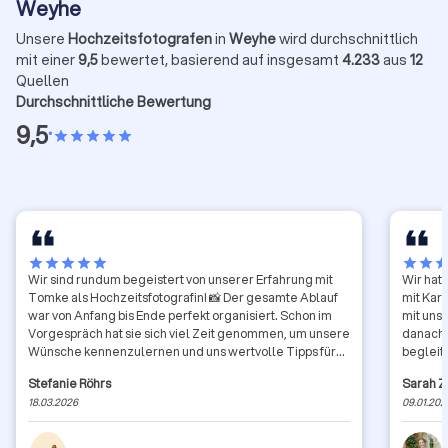
Weyhe
Unsere
Hochzeitsfotografen
in
Weyhe
wird durchschnittlich
mit einer
9,5
bewertet, basierend auf insgesamt
4.233
aus
12
Quellen
Durchschnittliche Bewertung
9,5
•
star
star
star
star
star
star
star
star
star
star
star
star
sta
Wir sind rundum begeistert von unserer Erfahrung mit
Wir hat
Tomke als Hochzeitsfotografin! 📸 Der gesamte Ablauf
mit Kar
war von Anfang bis Ende perfekt organisiert. Schon im
mit uns
Vorgespräch hat sie sich viel Zeit genommen, um unsere
danach 
Wünsche kennenzulernen und uns wertvolle Tipps für
begleit
den Hochzeitstag zu geben. Dadurch haben wir uns von
geworde
Stefanie Röhrs
Sarah 
Anfang an bestens aufgehoben gefühlt. Am Tag der
sehen. 
18.03.2026
09.01.202
Hochzeit selbst lief alles absolut reibungslos. Tomke
war pünktlich vor Ort, hat sich unauffällig im Hintergrund
bewegt und gleichzeitig alle wichtigen Momente