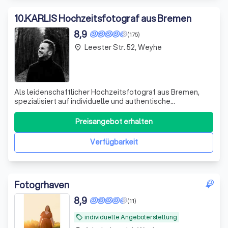
10
.
KARLIS Hochzeitsfotograf aus Bremen
8,9
(175)
Leester Str. 52, Weyhe
place
Als leidenschaftlicher Hochzeitsfotograf aus Bremen,
spezialisiert auf individuelle und authentische
Hochzeitsreportagen, bin ich stets bemüht, die
unbezahlbaren Momente Ihres besonderen Tages
Preisangebot erhalten
einzufangen. Ich verstehe den Wert von Bildern,
besonders wenn sie Erinnerungen an flüchtige
Verfügbarkeit
Augenblicke un
Fotogrhaven
8,9
(11)
individuelle Angeboterstellung
local_offer