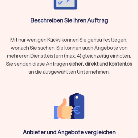
Nachbearbeitung:
Auswahl und Bearbeitung der Bilder
im individuellen Farblook, Retusche, Bereitstellung in
Online-Galerie mit Downloadrechten
Beschreiben Sie Ihren Auftrag
Spezialfälle
Mit nur wenigen Klicks können Sie genau festlegen,
Standesamt (2–3 Stunden):
kompakter Zeitplan, präzise
wonach Sie suchen. Sie können auch Angebote von
Gruppenlogistik
mehreren Dienstleistern (max. 4) gleichzeitig einholen.
Second Shooter:
mehr Blickwinkel bei großen
Sie senden diese Anfragen
sicher, direkt und kostenlos
Gesellschaften/Parallel-Momenten
an die ausgewählten Unternehmen.
Drohne (wo erlaubt):
Genehmigungen, Sicherheit,
Wetter-Backup
Video-Add-on:
Foto/Video-Team, abgestimmte Regie
und Ton
Low Light/Indoor:
schnelle Festbrennweiten,
Lichtführung, Rauschmanagement
Schlechtwetter-Plan:
überdachte Spots, Licht-Setups,
Plan B im Zeitplan
Anbieter und Angebote vergleichen