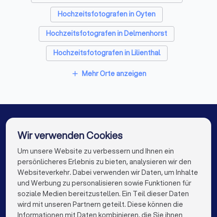
Hochzeitsfotografen in Oyten
Hochzeitsfotografen in Delmenhorst
Hochzeitsfotografen in Lilienthal
Hochzeitsfotografen in Langwedel (Niedersachsen)
Mehr Orte anzeigen
add
Hochzeitsfotografen in Ottersberg
Hochzeitsfotografen in Twistringen
Hochzeitsfotografen in Osterholz-Scharmbeck
Wir verwenden Cookies
Hochzeitsfotografen in Verden (Aller)
Um unsere Website zu verbessern und Ihnen ein
Die besten Hochzeitsfotografen für Sie
persönlicheres Erlebnis zu bieten, analysieren wir den
Hochzeitsfotografen in Berlin
Websiteverkehr. Dabei verwenden wir Daten, um Inhalte
info@trustlocal.de
und Werbung zu personalisieren sowie Funktionen für
Hochzeitsfotografen in Hamburg
soziale Medien bereitzustellen. Ein Teil dieser Daten
wird mit unseren Partnern geteilt. Diese können die
Hochzeitsfotografen in München
Informationen mit Daten kombinieren, die Sie ihnen