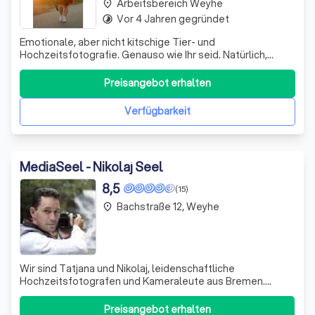
Arbeitsbereich Weyhe
place
Vor 4 Jahren gegründet
timelapse
Emotionale, aber nicht kitschige Tier- und
Hochzeitsfotografie. Genauso wie Ihr seid. Natürlich,
ungestellt & liebevoll.
Preisangebot erhalten
Verfügbarkeit
MediaSeel - Nikolaj Seel
8,5
(15)
Bachstraße 12, Weyhe
place
Wir sind Tatjana und Nikolaj, leidenschaftliche
Hochzeitsfotografen und Kameraleute aus Bremen.
Unser Hobby wurde zu unserem Beruf, und wir würden uns
freuen, diese Leidenschaft mit Ihnen zu teilen. Wir lieben
Preisangebot erhalten