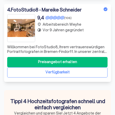
4
.
FotoStudio8 - Mareike Schneider
9,4
(106)
Arbeitsbereich Weyhe
place
Vor 9 Jahren gegründet
timelapse
Willkommen bei FotoStudio8, Ihrem vertrauenswürdigen
Portraitfotografen in Bremen-Findorff. In unserer zentral
gelegenen Einrichtung erfüllen wir Ihre Fotowünsche in
einer gemütlichen und einladenden Atmosphäre. Bei uns
Preisangebot erhalten
dreht sich alles um Fotografie - von Passbildern und
Familienfotos bis hin zu sp
Verfügbarkeit
Tipp! 4 Hochzeitsfotografen schnell und
einfach vergleichen
Vergleichen und sparen Sie! Jetzt 4 Angebote der