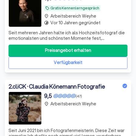
Gratis Kennenlerngespräch
local_offer
Arbeitsbereich Weyhe
place
Vor 10 Jahren gegründet
timelapse
Seit mehreren Jahren halte ich als Hochzeitsfotograf die
emotionalsten und schönsten Momente fest,
authentisch, liebevoll und mit einem Blick für Details. Ich
bin Deutschlandweit im Einsatz!
Preisangebot erhalten
Verfügbarkeit
2
.
cliCK · Claudia Könemann Fotografie
9,5
(47)
Arbeitsbereich Weyhe
place
Seit Juni 2021 bin ich Fotografenmeisterin. Diese Zeit war
einmalig: Ich durfte noch einmal viel lernen, wunderbare