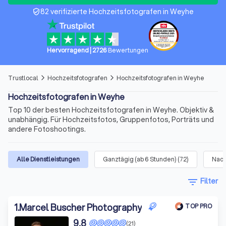
82 verifizierte Hochzeitsfotografen in Weyhe
verified_user
Hervorragend
|
2726
Bewertungen
Trustlocal
Hochzeitsfotografen
Hochzeitsfotografen in Weyhe
arrow_forward_ios
arrow_forward_ios
Hochzeitsfotografen in Weyhe
Top 10 der besten Hochzeitsfotografen in Weyhe. Objektiv &
unabhängig. Für Hochzeitsfotos, Gruppenfotos, Porträts und
andere Fotoshootings.
Alle Dienstleistungen
Ganztägig (ab 6 Stunden)
(
72
)
Nach
filter_list
Filter
1
.
Marcel Buscher Photography
TOP PRO
9,8
(21)