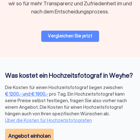
Trustlocal macht das einfach.
wir so für mehr Transparenz und Zufriedenheit im und
nach dem Entscheidungsprozess.
Was ist meist drin?
Die Fotografie vor Ort sowie die professionelle Bearbeitung
Vergleichen Sie jetzt
ausgewählter Bilder formen die Basis des Paketpreises.
Enthalten im Preis sind oft Vorbereitungsarbeit wie ein
Vorgespräch und die Erstellung eines Zeitplans.
Lieferungsoptionen wie eine Online-Galerie, hochauflösende
Downloads und persönliche Nutzungsrechte sollten Sie mit
dem Fotografen besprechen.
Was kostet ein Hochzeitsfotograf in Weyhe?
Die Kosten für einen Hochzeitsfotograf liegen zwischen
Extras & Gebühren (angebotabhängig)
€
1200
,-
und
€
1900
,-
pro Tag. Ein Hochzeitsfotograf kann
Zweiter Fotograf:
50 € bis 100 € pro Stunde
seine Preise selbst festlegen, fragen Sie also vorher nach
Zusatzstunden über Paketvereinbarung:
100 € bis 200 €
einem Angebot. Die Kosten für einen Hochzeitsfotograf
pro Stunde
hängen auch von Ihren spezifischen Wünschen ab.
Drohne (erlaubnisabhängig):
100 € bis 300 €
Über die Kosten für Hochzeitsfotografen
Album/Prints:
ab 200 €
Express-Lieferung:
ca. 150 €
Angebot einholen
Reisekosten außerhalb Weyhe:
i. d. R. 0,50 € bis 1 € pro