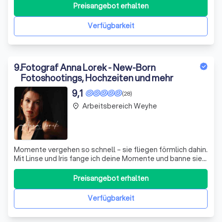
Momente im Leben meiner Kunden fest - von Hochzeiten
Preisangebot erhalten
bis hin zu Babybäuchen. Jedes Shooting ist für mich
einzigartig und aufregend, und
Verfügbarkeit
9
.
Fotograf Anna Lorek - New-Born
Fotoshootings, Hochzeiten und mehr
9,1
(28)
Arbeitsbereich Weyhe
place
Momente vergehen so schnell – sie fliegen förmlich dahin.
Mit Linse und Iris fange ich deine Momente und banne sie
in digitaler Form in bits und bytes. So werden besondere
Momente Ewigkeit.
Preisangebot erhalten
Verfügbarkeit