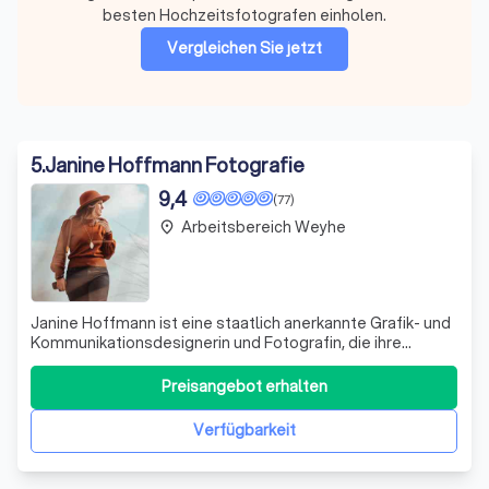
besten Hochzeitsfotografen einholen.
Vergleichen Sie jetzt
5
.
Janine Hoffmann Fotografie
9,4
(77)
Arbeitsbereich Weyhe
place
Janine Hoffmann ist eine staatlich anerkannte Grafik- und
Kommunikationsdesignerin und Fotografin, die ihre
Kreativität und Leidenschaft für Fotografie nutzt, um
unvergessliche Momente einzufangen. Sie liebt es, die
Preisangebot erhalten
einzigartigen Geschichten von Menschen durch ihre Bilder
zu erzählen. Ob es sich um
Verfügbarkeit