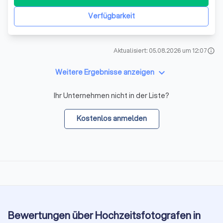
es, lebendige, emotionale und authentische Momente
einzufangen und festzuhalten, die dem B
Verfügbarkeit
Aktualisiert: 05.08.2026 um 12:07
info
keyboard_arrow_down
Weitere Ergebnisse anzeigen
Ihr Unternehmen nicht in der Liste?
Kostenlos anmelden
Bewertungen über Hochzeitsfotografen in