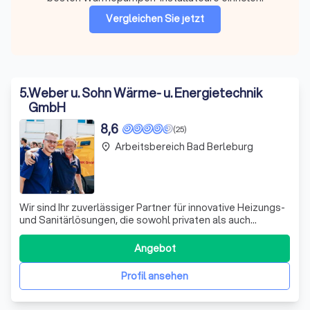
Vergleichen Sie jetzt
5
.
Weber u. Sohn Wärme- u. Energietechnik
GmbH
8,6
(25)
Arbeitsbereich Bad Berleburg
place
Wir sind Ihr zuverlässiger Partner für innovative Heizungs-
und Sanitärlösungen, die sowohl privaten als auch
gewerblichen und kommunalen Bauherren Vertrauen
schenken. Gemeinsam mit Ihnen planen wir Neubauten
Angebot
und Sanierungen, um optimale Lösungen für Ihre
gebäudetechnischen Bedürfnisse zu finden. Un
Profil ansehen