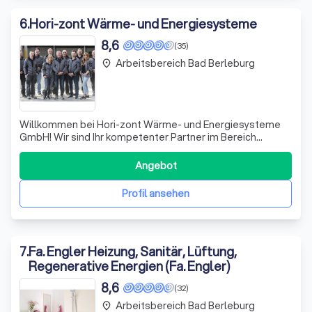
6
.
Hori-zont Wärme- und Energiesysteme
8,6
(35)
Arbeitsbereich Bad Berleburg
place
Willkommen bei Hori-zont Wärme- und Energiesysteme
GmbH! Wir sind Ihr kompetenter Partner im Bereich
Heizungsbau und Installateurhandwerk. Mit Leidenschaft
und Expertise setzen wir uns dafür ein, Ihnen
Angebot
maßgeschneiderte Lösungen für Ihre Wärme- und
Energiesysteme zu bieten. Unser Team, unter der Leit
Profil ansehen
7
.
Fa. Engler Heizung, Sanitär, Lüftung,
Regenerative Energien (Fa. Engler)
8,6
(32)
Arbeitsbereich Bad Berleburg
place