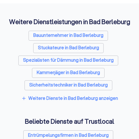
Auffi
Weitere Dienstleistungen in Bad Berleburg
Bauunternehmer in Bad Berleburg
Stuckateure in Bad Berleburg
Spezialisten für Dämmung in Bad Berleburg
Kammerjäger in Bad Berleburg
Sicherheitstechniker in Bad Berleburg
Trockenbauer in Bad Berleburg
Weitere Dienste in Bad Berleburg anzeigen
add
Sanitärinstallateure in Bad Berleburg
Beliebte Dienste auf Trustlocal
Fliesenleger in Bad Berleburg
Fensterbauer in Bad Berleburg
Entrümpelungsfirmen in Bad Berleburg