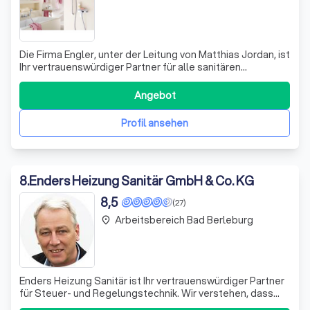
Die Firma Engler, unter der Leitung von Matthias Jordan, ist
Ihr vertrauenswürdiger Partner für alle sanitären
Anforderungen. Mit über 35 Jahren Erfahrung in der
Branche, bieten wir eine umfassende Palette von
Angebot
Dienstleistungen an, von der Beratung und Planung bis hin
zur Gestaltung und Umsetzung mod
Profil ansehen
8
.
Enders Heizung Sanitär GmbH & Co. KG
8,5
(27)
Arbeitsbereich Bad Berleburg
place
Enders Heizung Sanitär ist Ihr vertrauenswürdiger Partner
für Steuer- und Regelungstechnik. Wir verstehen, dass
eine effiziente Heizungsgroßkesselanlage nur dann