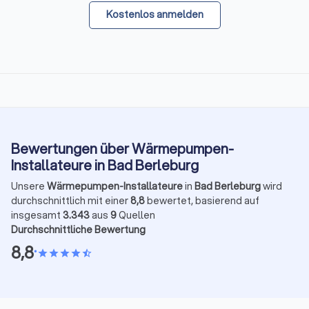
Kostenlos anmelden
Bewertungen über Wärmepumpen-
Installateure in Bad Berleburg
Unsere
Wärmepumpen-Installateure
in
Bad Berleburg
wird
durchschnittlich mit einer
8,8
bewertet, basierend auf
insgesamt
3.343
aus
9
Quellen
Durchschnittliche Bewertung
8,8
•
star
star
star
star
star_half