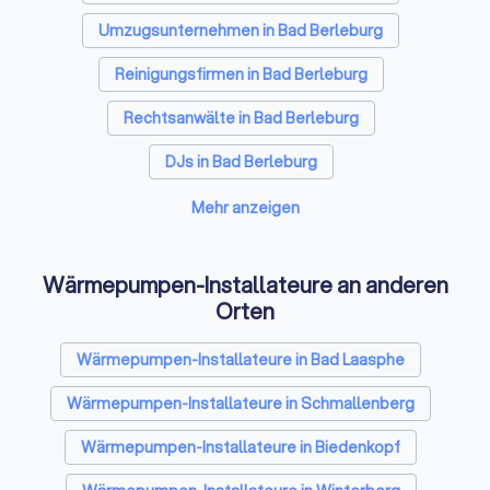
Bodenleger in Bad Berleburg
Umzugsunternehmen in Bad Berleburg
Reinigungsfirmen in Bad Berleburg
Rechtsanwälte in Bad Berleburg
DJs in Bad Berleburg
Hochzeitsfotografen in Bad Berleburg
Mehr anzeigen
Solarteure in Bad Berleburg
Maler in Bad Berleburg
Wärmepumpen-Installateure an anderen
Steuerberater in Bad Berleburg
Orten
Caterer in Bad Berleburg
Wärmepumpen-Installateure in Bad Laasphe
Energieberater in Bad Berleburg
Wärmepumpen-Installateure in Schmallenberg
Fotografen in Bad Berleburg
Wärmepumpen-Installateure in Biedenkopf
Dachdecker in Bad Berleburg