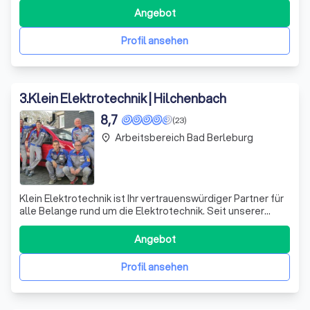
höchste Qualität und maßgeschneiderte Lösungen, die
Angebot
auf Ihre individuellen Bedürfnisse abgestimmt sind. Unser
engagiertes Team entwickelt n
Profil ansehen
3
.
Klein Elektrotechnik | Hilchenbach
8,7
(23)
Arbeitsbereich Bad Berleburg
place
Klein Elektrotechnik ist Ihr vertrauenswürdiger Partner für
alle Belange rund um die Elektrotechnik. Seit unserer
Gründung im Jahr 2000 haben wir uns auf die Planung und
Montage von KFZ Ladestationen spezialisiert und sind
Angebot
stolzer Partner der renommierten Firmen Mennekes und
myenergi. Als eingetrage
Profil ansehen