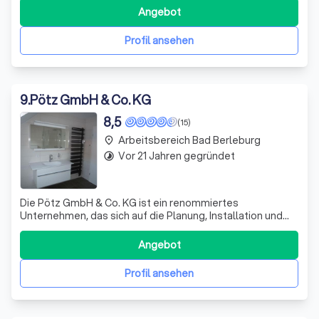
möglich ist, wenn die Anlagenkomponenten perfekt
Angebot
aufeinander abgestimmt sind. Daher bieten wir Ihnen
einen eigenen Schaltschrankbau und ei
Profil ansehen
9
.
Pötz GmbH & Co. KG
8,5
(15)
Arbeitsbereich Bad Berleburg
place
Vor 21 Jahren gegründet
timelapse
Die Pötz GmbH & Co. KG ist ein renommiertes
Unternehmen, das sich auf die Planung, Installation und
Wartung moderner Heizungs-, Klima- und Sanitäranlagen
spezialisiert hat. Wir sind stolz auf unsere Fähigkeit,
Angebot
sowohl eigenständig als auch im Team zu arbeiten,
unterstützt von erfahrenen Fachkräften.
Profil ansehen