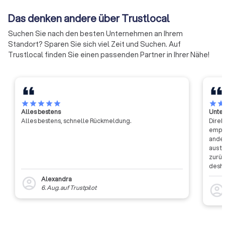
Das denken andere über Trustlocal
Suchen Sie nach den besten Unternehmen an Ihrem
Standort? Sparen Sie sich viel Zeit und Suchen. Auf
Trustlocal finden Sie einen passenden Partner in Ihrer Nähe!
star
star
star
star
star
star
sta
Alles bestens
Unter
Alles bestens, schnelle Rückmeldung.
Direk
empfa
ander
aus t
zurüc
desha
dass 
Alexandra
account_circle
auszu
account_circl
6. Aug.
auf
Trustpilot
weite
Rückm
entsc
Etwas