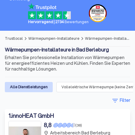
Hervorragend
|
2734
Bewertungen
Trustlocal
Wärmepumpen-Installateure
Wärmepumpen-Installateure in Bad Berleburg
arrow_forward_ios
arrow_forward_ios
Wärmepumpen-Installateure in Bad Berleburg
Erhalten Sie professionelle Installation von Wärmepumpen
für energieeffizientes Heizen und Kühlen. Finden Sie Experten
für nachhaltige Lösungen.
Alle Dienstleistungen
Vollelektrische Wärmepumpe (keine Zent
filter_list
Filter
1
.
innoHEAT GmbH
8,8
(38)
Arbeitsbereich Bad Berleburg
place