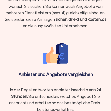
Fachhandwerker in Bad Berleburg für Ihr Wärmepumpe-
wonach Sie suchen. Sie können auch Angebote von
Projekt zu finden. Nutzen Sie unseren Service und profitieren
mehreren Dienstleistern (max. 4) gleichzeitig einholen.
Sie von unserem umfangreichen Netzwerk an Fachbetrieben.
Sie senden diese Anfragen
sicher, direkt und kostenlos
Wir stehen Ihnen bei jedem Schritt zur Seite.
an die ausgewählten Unternehmen.
Finden Sie heute den besten Wärmepumpe-
Installateur
Warten Sie nicht länger und finden Sie noch heute den
passenden Wärmepumpen Installateur in Ihrer Nähe. Mit
Trustlocal wird die Suche nach dem richtigen Fachbetrieb
zum Kinderspiel.
Anbieter und Angebote vergleichen
In der Regel antworten Anbieter
innerhalb von 24
Stunden.
Sie entscheiden, welches Angebot Sie
anspricht und erhalten so das bestmögliche Preis-
Leistungsverhältnis.