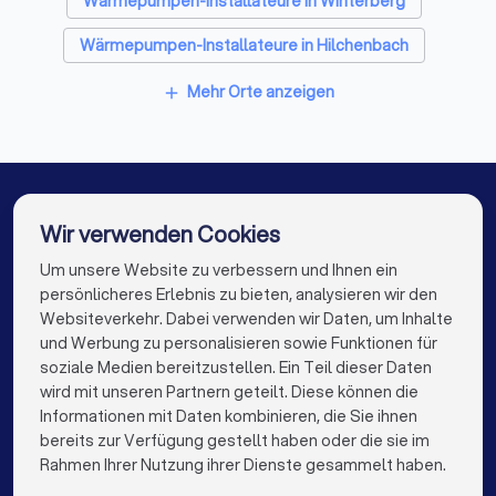
Wärmepumpen-Installateure in Winterberg
Paartherapeuten in Bad Berleburg
Wärmepumpen-Installateure in Hilchenbach
Wärmepumpen-Installateure in Kirchhundem
Mehr Orte anzeigen
add
Wärmepumpen-Installateure in Lennestadt
Wärmepumpen-Installateure in Netphen
Wärmepumpen-Installateure in Frankenberg (Eder)
Wir verwenden Cookies
Wärmepumpen-Installateure in Kreuztal
Um unsere Website zu verbessern und Ihnen ein
Die besten Wärmepumpen-Installateure für Sie
persönlicheres Erlebnis zu bieten, analysieren wir den
Wärmepumpen-Installateure in Berlin
Websiteverkehr. Dabei verwenden wir Daten, um Inhalte
info@trustlocal.de
und Werbung zu personalisieren sowie Funktionen für
Wärmepumpen-Installateure in Hamburg
soziale Medien bereitzustellen. Ein Teil dieser Daten
wird mit unseren Partnern geteilt. Diese können die
Wärmepumpen-Installateure in München
Informationen mit Daten kombinieren, die Sie ihnen
bereits zur Verfügung gestellt haben oder die sie im
Wärmepumpen-Installateure in Köln
keyboard_arrow_down
FÜR PRIVATPERSONEN
Rahmen Ihrer Nutzung ihrer Dienste gesammelt haben.
Wärmepumpen-Installateure in Frankfurt am Main
keyboard_arrow_down
FÜR FIRMEN