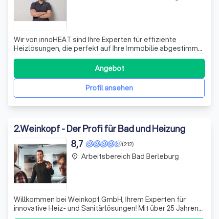
Wir von innoHEAT sind Ihre Experten für effiziente
Heizlösungen, die perfekt auf Ihre Immobilie abgestimmt
sind. Unsere Kombination aus Fußbodenheizung,
Wärmepumpe und Solaranlage sorgt nicht nur für ein
Angebot
angenehmes Raumklima, sondern senkt auch Ihren
Energieverbrauch nachhaltig. Wir bieten individue
Profil ansehen
2
.
Weinkopf - Der Profi für Bad und Heizung
8,7
(212)
Arbeitsbereich Bad Berleburg
place
Willkommen bei Weinkopf GmbH, Ihrem Experten für
innovative Heiz- und Sanitärlösungen! Mit über 25 Jahren
Erfahrung in der Wärmepumpentechnologie stehen wir für