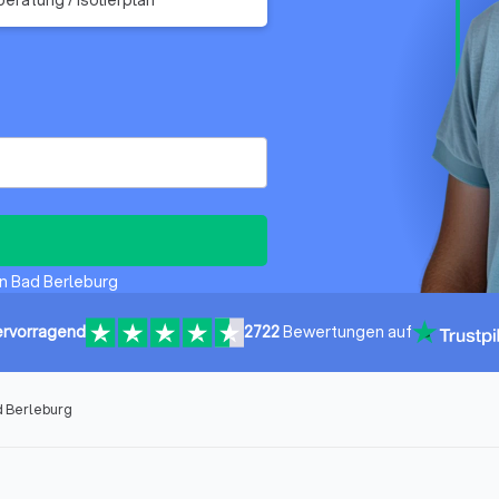
in Bad Berleburg
rvorragend
2722
Bewertungen auf
d Berleburg