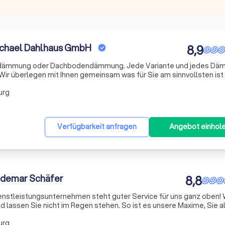
ichael Dahlhaus GmbH
8,9
r Dachbodendämmung. Jede Variante und jedes Dämm-
 Wir überlegen mit Ihnen gemeinsam was für Sie am sinnvollsten is
nqualität zu steigern.
urg
Verfügbarkeit anfragen
Angebot einhol
aldemar Schäfer
8,8
nstleistungsunternehmen steht guter Service für uns ganz oben! 
d lassen Sie nicht im Regen stehen. So ist es unsere Maxime, Sie a
d erst zufrieden, wenn Sie es sind! Ganz besonders heraus zu
urg