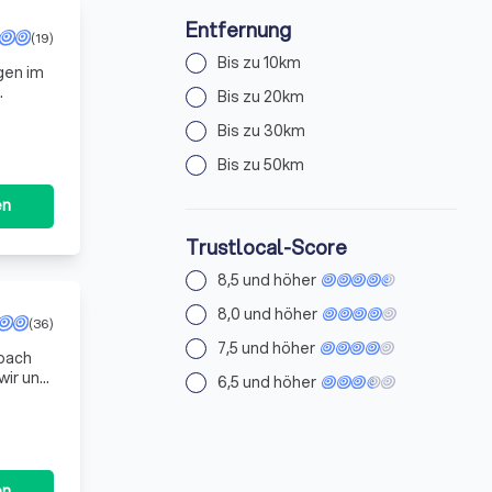
Entfernung
(19)
Bis zu 10km
gen im
Bis zu 20km
chen.
Bis zu 30km
Bis zu 50km
en
Trustlocal-Score
8,5 und höher
8,0 und höher
(36)
7,5 und höher
rbach
wir uns
6,5 und höher
en