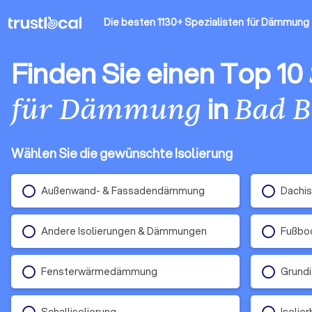
Die besten 1130+ Spezialisten für Dämmung
Finden Sie einen Top 10
in
für Dämmung
Bad B
Wählen Sie die gewünschte Isolierung
Außenwand- & Fassadendämmung
Dachis
Andere Isolierungen & Dämmungen
Fußb
Fensterwärmedämmung
Grundi
Schallisolierung
Isolier