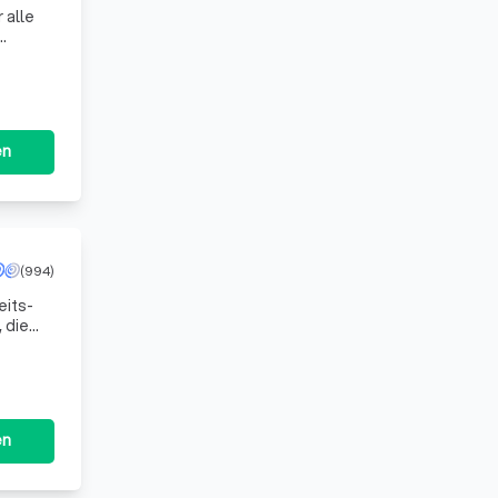
 alle
Jahrhun
en
(994)
eits-
 die
o
en