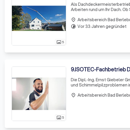
Als Dachdeckermeisterbetrieb m
Arbeiten rund um Ihr Dach. Ob
Beratung, individuelle Planun
Arbeitsbereich Bad Berleb
place
Vor 33 Jahren gegründet
timelapse
5
photo_size_select_actual
9
.
ISOTEC-Fachbetrieb Di
Die Dipl.-Ing. Ernst Giebeler 
und Schimmelpilzproblemen in
auf der Injektion von Spezialpa
Arbeitsbereich Bad Berleb
place
5
photo_size_select_actual