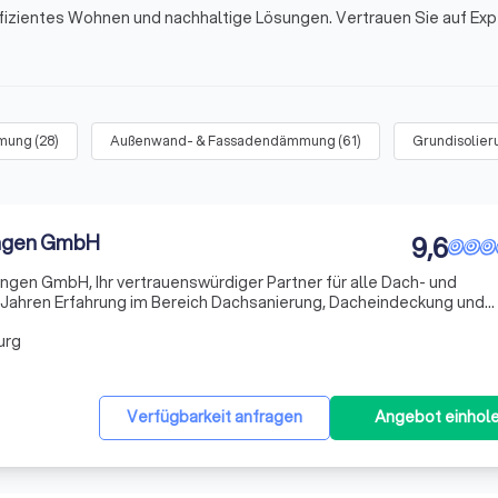
fizientes Wohnen und nachhaltige Lösungen. Vertrauen Sie auf Exp
mung
(
28
)
Außenwand- & Fassadendämmung
(
61
)
Grundisolier
ngen GmbH
9,6
gen GmbH, Ihr vertrauenswürdiger Partner für alle Dach- und
 Jahren Erfahrung im Bereich Dachsanierung, Dacheindeckung und
r Ihnen maßgeschneiderte Lösungen für Ihr Zuhause. Unser Team a
urg
Verfügbarkeit anfragen
Angebot einhol