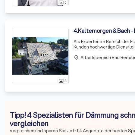
5
photo_size_select_actual
4
.
Kaltemorgen & Bach -
Als Experten im Bereich der F
Kunden hochwertige Dienstlei
stärksten beanspruchten Bau
Arbeitsbereich Bad Berleb
Herausforderung darstellen. 
place
2
photo_size_select_actual
Tipp! 4 Spezialisten für Dämmung schn
vergleichen
Vergleichen und sparen Sie! Jetzt 4 Angebote der besten Sp