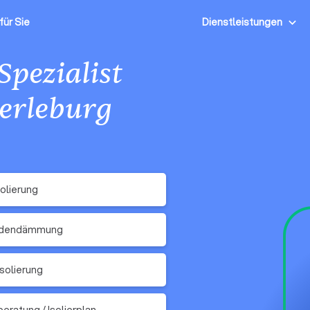
für Sie
Dienstleistungen
Spezialist
erleburg
olierung
odendämmung
solierung
beratung / Isolierplan