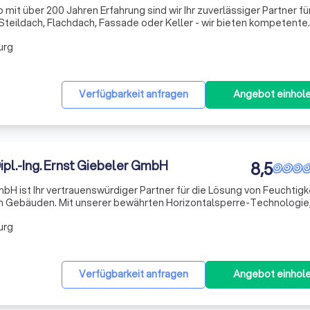
it über 200 Jahren Erfahrung sind wir Ihr zuverlässiger Partner für
 Steildach, Flachdach, Fassade oder Keller - wir bieten kompetente
g und fachgerechte Ausführung. Unser Fachbetrieb steht seit zwei 
urg
Verfügbarkeit anfragen
Angebot einhol
pl.-Ing. Ernst Giebeler GmbH
8,5
GmbH ist Ihr vertrauenswürdiger Partner für die Lösung von Feuchtigk
 Gebäuden. Mit unserer bewährten Horizontalsperre-Technologie,
raffin in die Wand basiert, verhindern wir das kapillare Aufsteigen v
urg
Verfügbarkeit anfragen
Angebot einhol