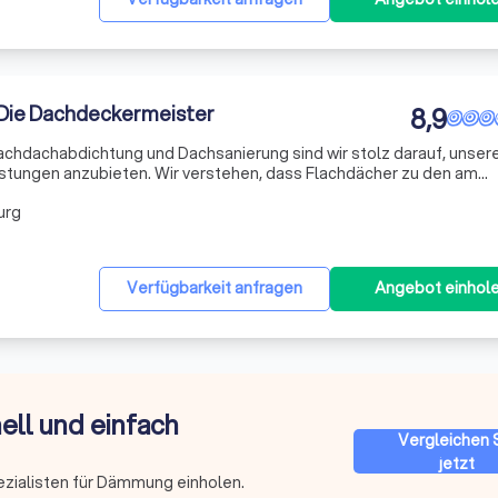
 Die Dachdeckermeister
8,9
lachdachabdichtung und Dachsanierung sind wir stolz darauf, unser
stungen anzubieten. Wir verstehen, dass Flachdächer zu den am
teilen eines Gebäudes gehören und daher eine besondere
urg
Uns
Verfügbarkeit anfragen
Angebot einhol
ell und einfach
Vergleichen 
jetzt
ezialisten für Dämmung einholen.