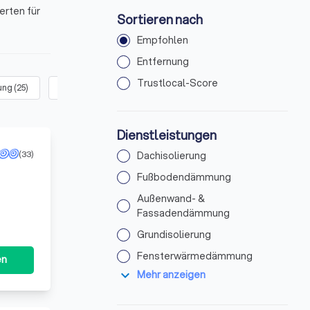
erten für
Sortieren nach
Empfohlen
Entfernung
Trustlocal-Score
ung
(
25
)
Fensterwärmedämmung
(
32
)
Schallisolierung
(
23
)
Dienstleistungen
(33)
Dachisolierung
Fußbodendämmung
Außenwand- &
us
Fassadendämmung
Grundisolierung
Fensterwärmedämmung
en
expand_more
Mehr anzeigen