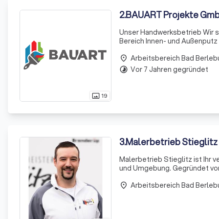
2
.
BAUART Projekte Gm
Unser Handwerksbetrieb Wir s
Bereich Innen- und Außenputz / Malerarbeiten an
unseres Unternehmens und wir 
Arbeitsbereich Bad Berleb
Wir arb
place
Vor 7 Jahren gegründet
timelapse
19
photo_size_select_actual
3
.
Malerbetrieb Stieglitz
Malerbetrieb Stieglitz ist Ihr 
und Umgebung. Gegründet von T
durch Qualität, Zuverlässigkei
Arbeitsbereich Bad Berleb
place