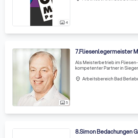
4
photo_size_select_actual
7
.
Fliesenlegermeister M
Als Meisterbetrieb im Fliesen-
kompetenter Partner in Siegen
Gewerbekunden mit der Gestal
Arbeitsbereich Bad Berleb
reicht von der
place
5
photo_size_select_actual
8
.
Simon Bedachungen 