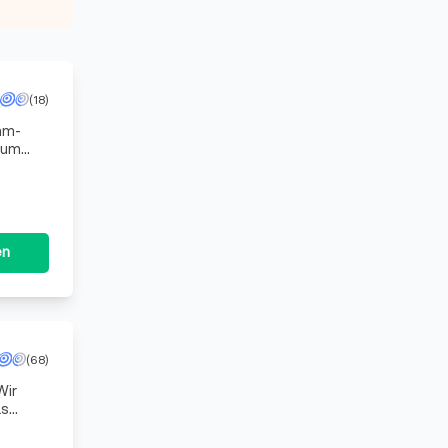
(18)
t um
en
(68)
Wir
ls