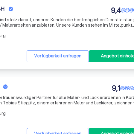
bH
9,4
ind stolz darauf, unseren Kunden die bestmöglichen Dienstleistun
zubieten. Unsere Kunden stehen im Mittelpunkt
sind stolz darauf, ein hohes Maß an Kundenzufriedenheit zu errei
urg
Verfügbarkeit anfragen
Angebot einhol
9,1
vertrauenswürdiger Partner für alle Maler- und Lackierarbeiten in Ko
obias Stieglitz, einem erfahrenen Maler und Lackierer, zeichnen 
t und Kundenzufriedenheit aus. Unser Ziel ist es, Ihren Wohn- od
urg
Verfügbarkeit anfragen
Angebot einhol