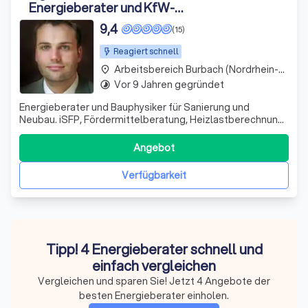
Energieberater und KfW-
Sachverständiger
9,4
(15)
Reagiert schnell
Arbeitsbereich Burbach (Nordrhein-Westfalen)
place
Vor 9 Jahren gegründet
timelapse
Energieberater und Bauphysiker für Sanierung und
Neubau. iSFP, Fördermittelberatung, Heizlastberechnung,
hydraulischer Abgleich, Lüftungskonzepte und
Wärmebrückennachweise.
Angebot
Verfügbarkeit
Tipp! 4 Energieberater schnell und
einfach vergleichen
Vergleichen und sparen Sie! Jetzt 4 Angebote der
besten Energieberater einholen.