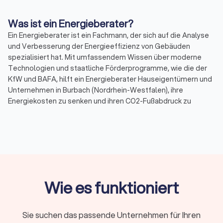
Was ist ein Energieberater?
Ein Energieberater ist ein Fachmann, der sich auf die Analyse
und Verbesserung der Energieeffizienz von Gebäuden
spezialisiert hat. Mit umfassendem Wissen über moderne
Technologien und staatliche Förderprogramme, wie die der
KfW und BAFA, hilft ein Energieberater Hauseigentümern und
Unternehmen in Burbach (Nordrhein-Westfalen), ihre
Energiekosten zu senken und ihren CO2-Fußabdruck zu
reduzieren.
Warum ist Energieberatung wichtig?
Energieberatung spielt eine entscheidende Rolle bei der
Förderung der Energieeffizienz und Nachhaltigkeit. Durch eine
detaillierte Analyse des Energieverbrauchs eines Gebäudes
Wie es funktioniert
können Energieberater Einsparpotenziale identifizieren und
individuelle Sanierungsfahrpläne erstellen. Dies führt nicht
nur zu einer Reduzierung der Energiekosten, sondern auch zu
Sie suchen das passende Unternehmen für Ihren