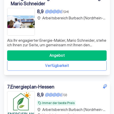
Mario Schneider
8,9
(24)
Arbeitsbereich Burbach (Nordrhein-Westfalen)
place
Als Ihr engagierter Energie-Makler, Mario Schneider, stehe
ich Ihnen zur Seite, um gemeinsam mit Ihnen den
optimalen Strom- und Gastarif zu finden, der genau auf
Ihre Bedürfnisse zugeschnitten ist. Mit meiner
Angebot
umfassenden Erfahrung und Unabhängigkeit sorge ich
dafür, dass der Wechsel des Tarifs für S
Verfügbarkeit
7
.
Energieplan-Hessen
8,9
(2)
Immer der beste Preis
local_offer
Arbeitsbereich Burbach (Nordrhein-Westfalen)
place