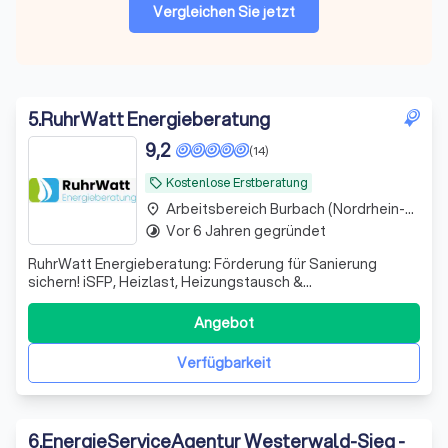
Vergleichen Sie jetzt
5
.
RuhrWatt Energieberatung
9,2
(14)
Kostenlose Erstberatung
local_offer
Arbeitsbereich Burbach (Nordrhein-Westfalen)
place
Vor 6 Jahren gegründet
timelapse
RuhrWatt Energieberatung: Förderung für Sanierung
sichern! iSFP, Heizlast, Heizungstausch &
Energieausweise – inkl. BAFA & KfW. Effizient &
förderoptimiert. Jetzt anfragen und kein Geld
Angebot
verschenken!
Verfügbarkeit
6
.
EnergieServiceAgentur Westerwald-Sieg -