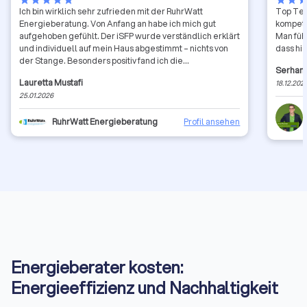
Ich bin wirklich sehr zufrieden mit der RuhrWatt
Top Tea
Energieberatung. Von Anfang an habe ich mich gut
kompete
aufgehoben gefühlt. Der iSFP wurde verständlich erklärt
Man füh
und individuell auf mein Haus abgestimmt – nichts von
dass hi
der Stange. Besonders positiv fand ich die
Serhan 
Fördermittelberatung. Mir wurde genau gesagt, was
Lauretta Mustafi
18.12.202
möglich ist, und die Anträge wurden komplett
25.01.2026
übernommen, was eine riesige Erleichterung war. Sehr
freundlich, zuverlässig und kompetent. Ich würde
RuhrWatt Energieberatung
Profil ansehen
RuhrWatt jederzeit weiterempfehlen!
Energieberater kosten:
Energieeffizienz und Nachhaltigkeit