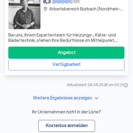
8,3
(21)
Arbeitsbereich Burbach (Nordrhein-Westfalen)
place
Bei uns, Ihrem Expertenteam für Heizungs-, Kälte- und
Bädertechnik, stehen Ihre Bedürfnisse im Mittelpunkt.
Unsere erfahrenen Techniker kümmern sich mit Hingabe
um die Wartung und Optimierung Ihrer Heizsysteme, sei
Angebot
es Gas oder Öl, und gewährleisten durch regelmäßige
Überprüfungen deren Effizienz und
Verfügbarkeit
Aktualisiert: 06.08.2026 um 00:21
info
keyboard_arrow_down
Weitere Ergebnisse anzeigen
Ihr Unternehmen nicht in der Liste?
Kostenlos anmelden