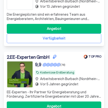
Arbeitsbereich Burbach (Nordrhein-Westfalen)
place
Vor 13 Jahren gegründet
timelapse
Die Energiepiloten sind ein erfahrenes Team aus
Energieberatern, Architekten, Bauingenieuren und
Handwerksmeistern mit über 15 Jahren Bauerfahrung. Wir
bieten folgendes an: - individueller Sanierungsfahrplan /
Angebot
Energieberatung - BEG Einzelmaßnahmen - KFW
Effizienzhäuser - Wärmepumpen Check - Heiz
Verfügbarkeit
2
.
EE-Experten GmbH
TOP PRO
9,9
(78)
Kostenlose Erstberatung
local_offer
Arbeitsbereich Burbach (Nordrhein-Westfalen)
place
Vor 5 Jahren gegründet
timelapse
EE-Experten - Ihr Partner für Energieberatung und
Förderung. Zertifizierte Energieberater mit über 20 Jahren
Erfahrung. Wir machen Ihre Sanierung förderfähig,
effizient und stressfrei.
Angebot