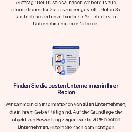
einer verbesserten Umweltbilanz.
Auftrag? Bei Trustlocal haben wir bereits alle
Informationen für Sie zusammengestellt. Holen Sie
kostenlose und unverbindliche Angebote von
Kosten und Förderung der Energieberatung in
Unternehmen in Ihrer Nähe ein.
Burbach (Nordrhein-Westfalen)
Was kostet ein Energieberater in Burbach
(Nordrhein-Westfalen)?
Die Kosten für einen Energieberater variieren je nach Umfang
der Beratung und der Komplexität des Projekts. Für eine
umfassende Energieberatung eines Einfamilienhauses
können die Kosten
zwischen € 800,- und € 1.500,-
liegen.
Finden Sie die besten Unternehmen in Ihrer
Einzelmaßnahmen, wie die Beratung zur Fenster- oder
Region
Dachdämmung, sind oft günstiger.
Wir sammeln die Informationen von
allen Unternehmen
,
die in Ihrem Gebiet tätig sind. Auf der Grundlage der
Förderung und Zuschüsse in Burbach (Nordrhein-
objektiven Bewertung zeigen wir die
20 % besten
Westfalen)
Unternehmen
. Filtern Sie nach dem richtigen
Staatliche Förderprogramme machen die Beauftragung eines