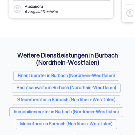
runden ihr Leistungsspektrum ab.
und Förderanträge 
dass 
Alexandra
account_circle
Die ersten Landesverbände
auszu
account_circl
6. Aug.
auf
Trustpilot
gründeten sich 1999 als GIH
weite
Gebäudeenergieberater im
Rückm
entsc
Handwerk e.V. Sie schlossen sich
Etwas
2001 zum Bundesverband GIH
Auffi
Gebäudeenergieberater
Ingenieure Handwerk e.V.
zusammen. Seitdem ist der GIH
Weitere Dienstleistungen in Burbach
stetig gewachsen. Ein Grundsatz
(Nordrhein-Westfalen)
ist dabei immer gleich geblieben:
Die GIH-Energieexperten
Finanzberater in Burbach (Nordrhein-Westfalen)
beraten neutral,
gewerkeübergreifend und
Rechtsanwälte in Burbach (Nordrhein-Westfalen)
unabhängig.
Steuerberater in Burbach (Nordrhein-Westfalen)
Immobilienmakler in Burbach (Nordrhein-Westfalen)
Mediatoren in Burbach (Nordrhein-Westfalen)