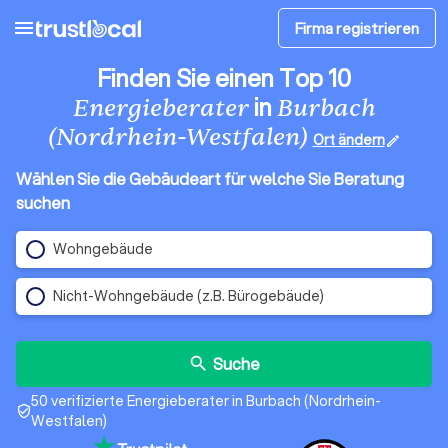
menu
Firma registrieren
Finden Sie einen Top 10
in
Energieberater
Burbach
(Nordrhein-Westfalen)
Ort ändern
edit
Wählen Sie die Gebäudeart für welche Sie Beratung
suchen
Wohngebäude
Nicht-Wohngebäude (z.B. Bürogebäude)
Suche
search
50 verifizierte Energieberater in Burbach (Nordrhein-
verified_user
Westfalen)