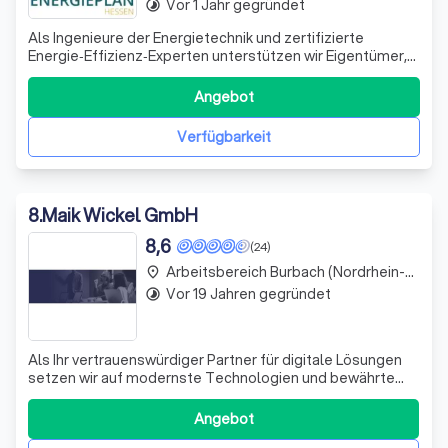
Vor 1 Jahr gegründet
timelapse
Als Ingenieure der Energietechnik und zertifizierte
Energie‑Effizienz‑Experten unterstützen wir Eigentümer,
Bauherren und Verwaltungen bei allen Themen rund um
Energieberatung, Sanierung und Neubau. Mit unserer
Angebot
langjährigen Erfahrung entwickeln wir für jedes Projekt
maßgeschneiderte, technisch präzi
Verfügbarkeit
8
.
Maik Wickel GmbH
8,6
(24)
Arbeitsbereich Burbach (Nordrhein-Westfalen)
place
Vor 19 Jahren gegründet
timelapse
Als Ihr vertrauenswürdiger Partner für digitale Lösungen
setzen wir auf modernste Technologien und bewährte
Methoden, um Ihre Online-Präsenz zu optimieren. Wir sind
stolz darauf, dass wir uns durch unsere Expertise in
Angebot
Google Analytics und Google Ads auszeichnen. Unser