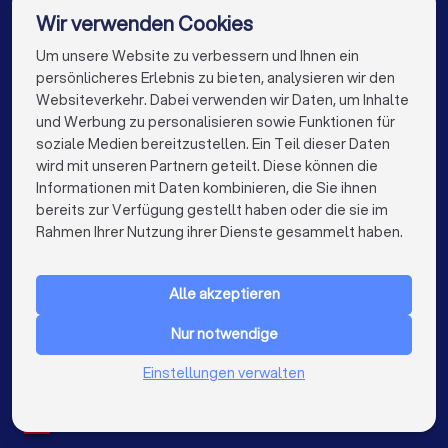
Energieberater in Reichshof
Wir verwenden Cookies
Energieberater in Berlin
Energieberater in Hamburg
Um unsere Website zu verbessern und Ihnen ein
Die besten Energieberater für Sie
persönlicheres Erlebnis zu bieten, analysieren wir den
Energieberater in München
Energieberater in Köln
Websiteverkehr. Dabei verwenden wir Daten, um Inhalte
info@trustlocal.de
und Werbung zu personalisieren sowie Funktionen für
Energieberater in Frankfurt am Main
soziale Medien bereitzustellen. Ein Teil dieser Daten
wird mit unseren Partnern geteilt. Diese können die
Energieberater in Stuttgart
Informationen mit Daten kombinieren, die Sie ihnen
bereits zur Verfügung gestellt haben oder die sie im
Energieberater in Düsseldorf
keyboard_arrow_down
FÜR PRIVATPERSONEN
Rahmen Ihrer Nutzung ihrer Dienste gesammelt haben.
Energieberater in Dortmund
keyboard_arrow_down
FÜR FIRMEN
Energieberater in Essen
Energieberater in Bremen
Alle akzeptieren
keyboard_arrow_down
ÜBER TRUSTLOCAL
Energieberater in Nürnberg
Nur notwendige
LAND
Niederlande
Einstellungen verwalten
Energieberater in Dresden
Belgien
Deutschland
Energieberater in Hannover
Spanien