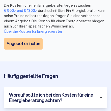
passenden Experten für Ihr Projekt auszuwählen.
Die Kosten für einen Energieberater liegen zwischen
€
800
,-
und
€
1300
,-
durchschnittlich. Ein Energieberater kann
seine Preise selbst festlegen, fragen Sie also vorher nach
Spezialisierte Energieberater für
einem Angebot. Die Kosten für einen Energieberater hängen
verschiedene Bedürfnisse in Burbach
auch von Ihren spezifischen Wünschen ab.
(Nordrhein-Westfalen)
Über die Kosten für Energieberater
Angebot einholen
Energieberater für Wohngebäude
Energieberater, die sich auf Wohngebäude spezialisiert
haben, kennen die spezifischen Anforderungen und
Herausforderungen dieser Gebäudeart. Sie beraten zu
Maßnahmen wie der Verbesserung der Wärmedämmung,
Häufig gestellte Fragen
dem Einsatz effizienter Heizsysteme und der Nutzung
erneuerbarer Energien.
Worauf sollte ich bei den Kosten für eine
Energieberater für Nichtwohngebäude
Energieberatung achten?
Nichtwohngebäude, wie Bürogebäude oder Industrieanlagen,
haben oft komplexere Anforderungen an die Energieeffizienz.