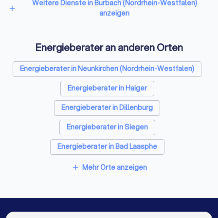
Weitere Dienste in Burbach (Nordrhein-Westfalen)
add
anzeigen
Energieberater an anderen Orten
Energieberater in Neunkirchen (Nordrhein-Westfalen)
Energieberater in Haiger
Energieberater in Dillenburg
Energieberater in Siegen
Energieberater in Bad Laasphe
Energieberater in Weilburg
Mehr Orte anzeigen
add
Energieberater in Solms
Energieberater in Hadamar
Energieberater in Olpe