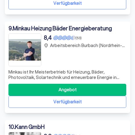
Team von Spezialisten nutzt die
Verfügbarkeit
9
.
Minkau Heizung Bäder Energieberatung
8,4
(53)
Arbeitsbereich Burbach (Nordrhein-Westfalen)
place
Minkau ist Ihr Meisterbetrieb für Heizung, Bäder,
Photovoltaik, Solartechnik und erneuerbare Energie in
Attendorn im Kreis Olpe. Mit über 30 Jahren Erfahrung
zeichnen wir uns durch individuelle Beratung und präzise
Angebot
Bearbeitung aus. Unser Ziel ist es, Ihre Begeisterung zu
wecken und Ihre Wünsche in d
Verfügbarkeit
10
.
Kann GmbH