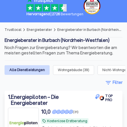
Hervorragend
|
2726
Bewertungen
Trustlocal
Energieberater
Energieberater in Burbach (Nordrhein-Westfalen)
arrow_forward_ios
arrow_forward_ios
Energieberater in Burbach (Nordrhein-Westfalen)
Noch Fragen zur Energieberatung? Wir beantworten die am
meisten gestellten Fragen zum Thema Energieberatung.
Alle Dienstleistungen
Wohngebäude
(
39
)
Nicht-Wohngeb
filter_list
Filter
1
.
Energiepiloten – Die
TOP
PRO
Energieberater
10,0
(31)
Kostenlose Erstberatung
local_offer