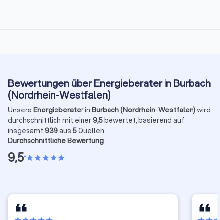
Bewertungen über Energieberater in Burbach
(Nordrhein-Westfalen)
Unsere
Energieberater
in
Burbach (Nordrhein-Westfalen)
wird
durchschnittlich mit einer
9,5
bewertet, basierend auf
insgesamt
939
aus
5
Quellen
Durchschnittliche Bewertung
9,5
•
star
star
star
star
star
star
star
star
star
star
star
star
sta