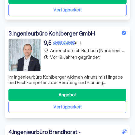
Verfügbarkeit
3
.
Ingenieurbüro Kohlberger GmbH
9,5
(33)
Arbeitsbereich Burbach (Nordrhein-Westfalen)
place
Vor 19 Jahren gegründet
timelapse
Im Ingenieurbüro Kohlberger widmen wir uns mit Hingabe
und Fachkompetenz der Beratung und Planung
individueller Eigenheime. Seit unserer Gründung im Jahr
2006 durch Dipl.-Ing. Arne Kohlberger, nach seinem dualen
Angebot
Studium im Bereich Bauwirtschaft, haben wir uns
kontinuierlich weiterentwickelt und spez
Verfügbarkeit
4
.
Ingenieurbüro Brandhorst -