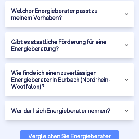
Spezialisierte Energieberater für Nichtwohngebäude
Welcher Energieberater passt zu
verfügen über das notwendige Wissen, um
meinem Vorhaben?
maßgeschneiderte Lösungen für diese Gebäudetypen zu
entwickeln.
Gibt es staatliche Förderung für eine
Unabhängige Energieberater
Energieberatung?
Unabhängige Energieberater sind nicht an bestimmte
Hersteller oder Dienstleister gebunden. Daher können sie
eine objektive und neutrale Beratung anbieten. Dies stellt
Wie finde ich einen zuverlässigen
sicher, dass die empfohlenen Maßnahmen ausschließlich im
Energieberater in Burbach (Nordrhein-
Interesse des Kunden und der Energieeffizienz stehen.
Westfalen)?
Trustlocal hilft bei Ihrer Energieberatung in
Burbach (Nordrhein-Westfalen)
Wer darf sich Energieberater nennen?
Eine effiziente Energieberatung ist entscheidend, um Ihr
Zuhause oder Ihr Unternehmen in Burbach (Nordrhein-
Westfalen) nachhaltig und kostensparend zu gestalten. Von
Vergleichen Sie Energieberater
der Analyse Ihres Energieverbrauchs bis hin zu