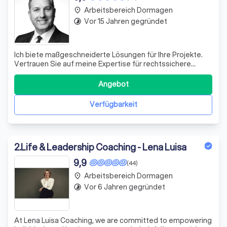
Arbeitsbereich Dormagen
place
Vor 15 Jahren gegründet
timelapse
Ich biete maßgeschneiderte Lösungen für Ihre Projekte.
Vertrauen Sie auf meine Expertise für rechtssichere
Bauvorhaben und für baurechtliche Streitigkeiten.
Kontaktieren Sie mich für ein Erstgespräch!
Angebot
Verfügbarkeit
2
.
Life & Leadership Coaching - Lena Luisa
9,9
(44)
Arbeitsbereich Dormagen
place
Vor 6 Jahren gegründet
timelapse
At Lena Luisa Coaching, we are committed to empowering