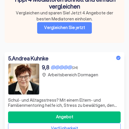
vergleichen
Vergleichen und sparen Sie! Jetzt 4 Angebote der
besten Mediatoren einholen.
Vergleichen Sie jetzt
5
.
Andrea Kuhnke
9,8
(24)
Arbeitsbereich Dormagen
place
Schul- und Alltagsstress? Mit einem Eltern- und
Familienmentoring helfe ich, Stress zu bewältigen, den
Familienalltag zu entspannen und schulische
Herausforderungen gemeinsam zu meistern!
Angebot
Verfügbarkeit