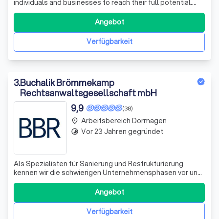
individuals and businesses to reach their full potential.
Our approach is rooted in a deep understanding of the
unique challenges and opportunities that each client
Angebot
faces. We believe in the power of personalized coaching
to transform lives and b
Verfügbarkeit
3
.
Buchalik Brömmekamp
Rechtsanwaltsgesellschaft mbH
9,9
(38)
Arbeitsbereich Dormagen
place
Vor 23 Jahren gegründet
timelapse
Als Spezialisten für Sanierung und Restrukturierung
kennen wir die schwierigen Unternehmensphasen vor und
während einer Insolvenz und zeigen unseren Mandanten
die besten Wege auf.
Angebot
Verfügbarkeit