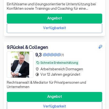
Einfühlsame und lösungsorientierte Unterstützung bei
Konflikten sowie Trainings und Coaching für eine
persönliche Weiterentwicklung, wertschätzende
Kommunikation und nachhaltige Lösungen.
Angebot
Verfügbarkeit
9
.
Rückel & Collegen
9,3
(7)
Schnelle Ersteinschätzung
local_offer
Arbeitsbereich Dormagen
place
Vor 12 Jahren gegründet
timelapse
Rechtsanwalt & Mediator für Privatpersonen und
Unternehmen
Angebot
Verfügbarkeit