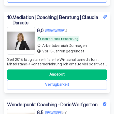
10
.
Mediation | Coaching | Beratung | Claudia
Daniels
9,0
(2)
Kostenlose Erstberatung
local_offer
Arbeitsbereich Dormagen
place
Vor 13 Jahren gegründet
timelapse
Seit 2013 tätig als zertifizierte Wirtschaftsmediatorin,
Mittelstand-/ Konzernerfahrung. Ich erhalte viel positives
Feedback für meine Empathie, Struktur, Vertraulichkeit &
Verlässlichkeit
Angebot
Verfügbarkeit
Wandelpunkt Coaching - Doris Wolfgarten
8,5
(6)