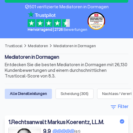
501 verifizierte Mediatoren in Dormagen
verified_user
Hervorragend
|
2726
Bewertungen
Trustlocal
Mediatoren
Mediatoren in Dormagen
arrow_forward_ios
arrow_forward_ios
Mediatoren in Dormagen
Entdecken Sie die besten Mediatoren in Dormagen mit 26,130
Kundenbewertungen und einem durchschnittlichen
Trustlocal-Score von 8.3.
Alle Dienstleistungen
Scheidung
(
305
)
Nachlass / Verer
filter_list
Filter
1
.
Rechtsanwalt Markus Koerentz, LL.M.
9,9
(61)