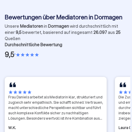
Bewertungen über Mediatoren in Dormagen
Unsere
Mediatoren
in
Dormagen
wird durchschnittlich mit
einer
9,5
bewertet, basierend auf insgesamt
26.097
aus
25
Quellen
Durchschnittliche Bewertung
9,5
•
star
star
star
star
star
star
star
star
star
star
star
star
sta
Frau Daniels arbeitet als Mediatorin klar, strukturiert und
Die Zus
zugleich sehr empathisch. Sie schafft schnell Vertrauen,
und emp
macht unterschiedliche Perspektiven sichtbar und führt
durchwe
auch komplexe Konflikte sicher zu nachhaltigen
insbeso
Lösungen. Besonders wertvoll ist ihre Kombination aus
zielger
analytischer Stärke und praktischem Verständnis für
W.K.
Laura G
organisationale Zusammenhänge Insbesondere bei