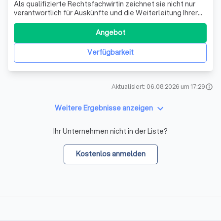
Als qualifizierte Rechtsfachwirtin zeichnet sie nicht nur
verantwortlich für Auskünfte und die Weiterleitung Ihrer
Anfragen, sondern auch für die
Zwangsvollstreckungsmaßnahmen und das Abgleichen
Angebot
von Fristen.
Verfügbarkeit
Aktualisiert: 06.08.2026 um 17:29
info
keyboard_arrow_down
Weitere Ergebnisse anzeigen
Ihr Unternehmen nicht in der Liste?
Kostenlos anmelden