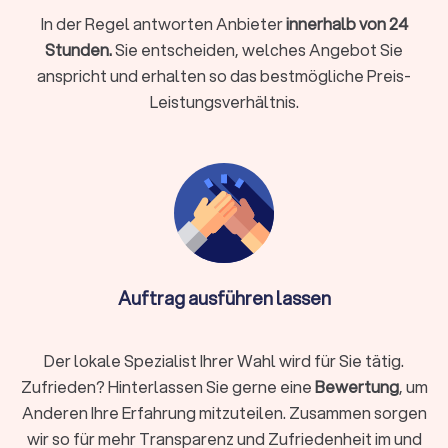
Verhandeln und Einigen:
Die Parteien erarbeiten
In der Regel antworten Anbieter
innerhalb von 24
verschiedene Lösungsoptionen, verhandeln
Stunden.
anschließend über die besten Lösungen und versuchen,
Sie entscheiden, welches Angebot Sie
eine Einigung zu erzielen. Der Mediator hilft dabei, die
anspricht und erhalten so das bestmögliche Preis-
Verhandlungen zu strukturieren und sicherzustellen,
Leistungsverhältnis.
dass die Gespräche konstruktiv und respektvoll
verlaufen. Ziel ist es, eine Vereinbarung zu treffen, die
für alle Seiten akzeptabel ist.
Abschlussvereinbarung:
Am Ende der Mediation halten
die Parteien die erzielte Einigung schriftlich fest. Diese
Vereinbarung kann – je nach Wunsch der Parteien –
rechtlich bindend sein, beispielsweise durch eine
notarielle Beurkundung oder einen gerichtlichen
Vergleich. Die Abschlussvereinbarung bildet den
Auftrag ausführen lassen
Abschluss der Mediation und gibt den Parteien die
Sicherheit, dass ihre Einigung verbindlich ist.
Der lokale Spezialist Ihrer Wahl wird für Sie tätig.
Zufrieden? Hinterlassen Sie gerne eine
Bewertung
, um
Vorteile der Mediation
Anderen Ihre Erfahrung mitzuteilen. Zusammen sorgen
Mediation bietet im Vergleich zu herkömmlichen
wir so für mehr Transparenz und Zufriedenheit im und
Konfliktlösungsmethoden wie Gerichtsverfahren eine