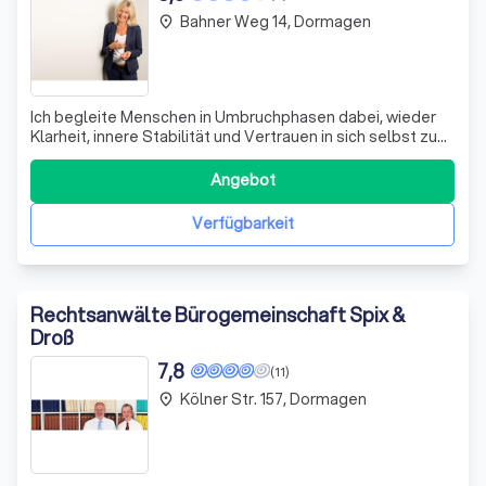
Bahner Weg 14, Dormagen
place
Ich begleite Menschen in Umbruchphasen dabei, wieder
Klarheit, innere Stabilität und Vertrauen in sich selbst zu
finden — damit Veränderung nicht überfordert, sondern
Entwicklung möglich wird.
Angebot
Verfügbarkeit
Rechtsanwälte Bürogemeinschaft Spix &
Droß
7,8
(11)
Kölner Str. 157, Dormagen
place