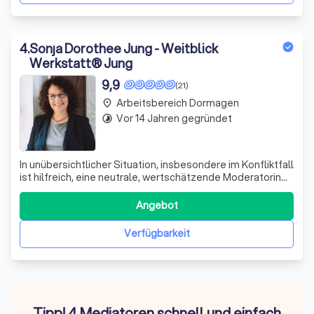
4
.
Sonja Dorothee Jung - Weitblick
Werkstatt® Jung
9,9
(21)
Arbeitsbereich Dormagen
place
Vor 14 Jahren gegründet
timelapse
In unübersichtlicher Situation, insbesondere im Konfliktfall
ist hilfreich, eine neutrale, wertschätzende Moderatorin
hinzuziehen. Als Außenstehende begleite ich
Unternehmer:innen, Führungskräfte und Mitarbeitende,
Angebot
entstandene Knoten nachhaltig zu lösen, die für die
Beteiligten bisher nicht lösbar w
Verfügbarkeit
Tipp! 4 Mediatoren schnell und einfach