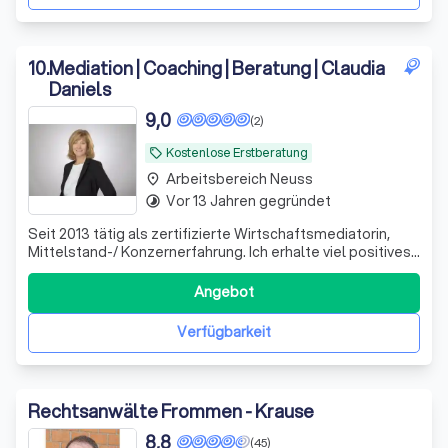
10
.
Mediation | Coaching | Beratung | Claudia
Daniels
9,0
(2)
Kostenlose Erstberatung
local_offer
Arbeitsbereich Neuss
place
Vor 13 Jahren gegründet
timelapse
Seit 2013 tätig als zertifizierte Wirtschaftsmediatorin,
Mittelstand-/ Konzernerfahrung. Ich erhalte viel positives
Feedback für meine Empathie, Struktur, Vertraulichkeit &
Verlässlichkeit
Angebot
Verfügbarkeit
Rechtsanwälte Frommen - Krause
8,8
(45)