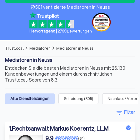
501 verifizierte Mediatoren in Neuss
verified_user
Hervorragend
|
2733
Bewertungen
Trustlocal
Mediatoren
Mediatoren in Neuss
arrow_forward_ios
arrow_forward_ios
Mediatoren in Neuss
Entdecken Sie die besten Mediatoren in Neuss mit 26,130
Kundenbewertungen und einem durchschnittlichen
Trustlocal-Score von 8.3.
Alle Dienstleistungen
Scheidung
(
305
)
Nachlass / Verer
filter_list
Filter
1
.
Rechtsanwalt Markus Koerentz, LL.M.
9,9
(61)