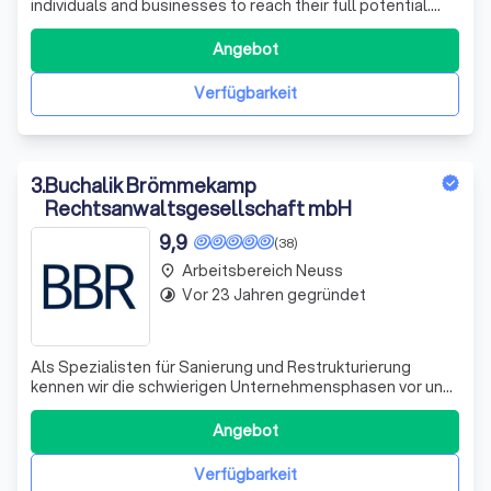
individuals and businesses to reach their full potential.
Our approach is rooted in a deep understanding of the
unique challenges and opportunities that each client
Angebot
faces. We believe in the power of personalized coaching
to transform lives and b
Verfügbarkeit
3
.
Buchalik Brömmekamp
Rechtsanwaltsgesellschaft mbH
9,9
(38)
Arbeitsbereich Neuss
place
Vor 23 Jahren gegründet
timelapse
Als Spezialisten für Sanierung und Restrukturierung
kennen wir die schwierigen Unternehmensphasen vor und
während einer Insolvenz und zeigen unseren Mandanten
die besten Wege auf.
Angebot
Verfügbarkeit