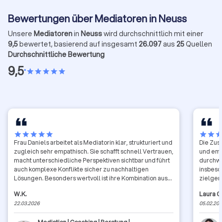
Bewertungen über Mediatoren in Neuss
Unsere
Mediatoren
in
Neuss
wird durchschnittlich mit einer
9,5
bewertet, basierend auf insgesamt
26.097
aus
25
Quellen
Durchschnittliche Bewertung
9,5
•
star
star
star
star
star
star
star
star
star
star
star
star
sta
Frau Daniels arbeitet als Mediatorin klar, strukturiert und
Die Zus
zugleich sehr empathisch. Sie schafft schnell Vertrauen,
und emp
macht unterschiedliche Perspektiven sichtbar und führt
durchwe
auch komplexe Konflikte sicher zu nachhaltigen
insbeso
Lösungen. Besonders wertvoll ist ihre Kombination aus
zielger
analytischer Stärke und praktischem Verständnis für
W.K.
Laura G
organisationale Zusammenhänge Insbesondere bei
22.03.2026
05.02.20
Konflikten aus dem IT-Bereich.