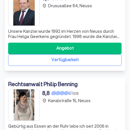
Drususallee 84, Neuss
place
Unsere Kanzlei wurde 1992 im Herzen von Neuss durch
Frau Helga Geerkens gegründet. 1998 wurde die Kanzlei
durch Herrn Rechtsanwalt Ralf Frommen und 2017 durch
Herrn Rechtsanwalt und Diplom-Finanzwirt (Zoll) Axel
Angebot
Krause erweitert. Wir arbeiten nicht nur in
Bürogemeinschaft, sondern ergänzen uns über
Verfügbarkeit
Rechtsanwalt Philip Benning
8,8
(23)
Kanalstraße 15, Neuss
place
Gebürtig aus Essen an der Ruhr lebe ich seit 2006 in