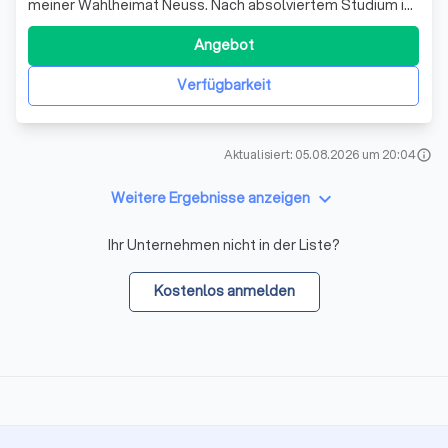
meiner Wahlheimat Neuss. Nach absolviertem Studium im
Saarland und Referendariat auf der „schäl Sick“ bin ich
zunächst innerhalb einer Bürogemeinschaft und seit dem
Angebot
Jahr 2015 in eigenen Räumen auf der Kanalstraße in der
Neusser Innenstadt beruflic
Verfügbarkeit
Aktualisiert: 05.08.2026 um 20:04
info
keyboard_arrow_down
Weitere Ergebnisse anzeigen
Ihr Unternehmen nicht in der Liste?
Kostenlos anmelden