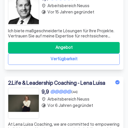
Arbeitsbereich Neuss
place
Vor 15 Jahren gegründet
timelapse
Ich biete maßgeschneiderte Lösungen für Ihre Projekte.
Vertrauen Sie auf meine Expertise für rechtssichere
Bauvorhaben und für baurechtliche Streitigkeiten.
Kontaktieren Sie mich für ein Erstgespräch!
Angebot
Verfügbarkeit
2
.
Life & Leadership Coaching - Lena Luisa
9,9
(44)
Arbeitsbereich Neuss
place
Vor 6 Jahren gegründet
timelapse
At Lena Luisa Coaching, we are committed to empowering