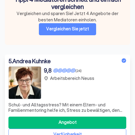
vergleichen
Vergleichen und sparen Sie! Jetzt 4 Angebote der
besten Mediatoren einholen.
Vergleichen Sie jetzt
5
.
Andrea Kuhnke
9,8
(24)
Arbeitsbereich Neuss
place
Schul- und Alltagsstress? Mit einem Eltern- und
Familienmentoring helfe ich, Stress zu bewältigen, den
Familienalltag zu entspannen und schulische
Herausforderungen gemeinsam zu meistern!
Angebot
Verfügbarkeit