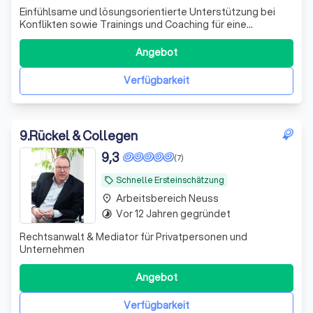
Einfühlsame und lösungsorientierte Unterstützung bei
Konflikten sowie Trainings und Coaching für eine
persönliche Weiterentwicklung, wertschätzende
Kommunikation und nachhaltige Lösungen.
Angebot
Verfügbarkeit
9
.
Rückel & Collegen
9,3
(7)
Schnelle Ersteinschätzung
local_offer
Arbeitsbereich Neuss
place
Vor 12 Jahren gegründet
timelapse
Rechtsanwalt & Mediator für Privatpersonen und
Unternehmen
Angebot
Verfügbarkeit