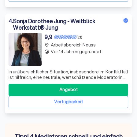
4
.
Sonja Dorothee Jung - Weitblick
Werkstatt® Jung
9,9
(21)
Arbeitsbereich Neuss
place
Vor 14 Jahren gegründet
timelapse
In unübersichtlicher Situation, insbesondere im Konfliktfall
ist hilfreich, eine neutrale, wertschätzende Moderatorin
hinzuziehen. Als Außenstehende begleite ich
Unternehmer:innen, Führungskräfte und Mitarbeitende,
Angebot
entstandene Knoten nachhaltig zu lösen, die für die
Beteiligten bisher nicht lösbar w
Verfügbarkeit
Tipp! 4 Mediatoren schnell und einfach