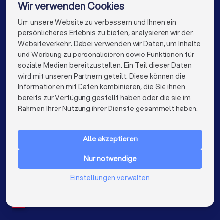
Mediatoren in Frankfurt am Main
Wir verwenden Cookies
Mediatoren in Stuttgart
Mediatoren in Dortmund
Um unsere Website zu verbessern und Ihnen ein
Die besten Mediatoren für Sie
persönlicheres Erlebnis zu bieten, analysieren wir den
Mediatoren in Essen
Mediatoren in Bremen
Websiteverkehr. Dabei verwenden wir Daten, um Inhalte
info@trustlocal.de
und Werbung zu personalisieren sowie Funktionen für
Mediatoren in Nürnberg
Mediatoren in Dresden
soziale Medien bereitzustellen. Ein Teil dieser Daten
wird mit unseren Partnern geteilt. Diese können die
Mediatoren in Hannover
Mediatoren in Leipzig
Informationen mit Daten kombinieren, die Sie ihnen
bereits zur Verfügung gestellt haben oder die sie im
Mediatoren in Duisburg
Mediatoren in Bochum
keyboard_arrow_down
FÜR PRIVATPERSONEN
Rahmen Ihrer Nutzung ihrer Dienste gesammelt haben.
Mediatoren in Wuppertal
Mediatoren in Bielefeld
keyboard_arrow_down
FÜR FIRMEN
Mediatoren in Bonn
Mediatoren in Münster
Alle akzeptieren
keyboard_arrow_down
ÜBER TRUSTLOCAL
Mediatoren in der Nähe
Nur notwendige
LAND
Niederlande
Einstellungen verwalten
Belgien
Deutschland
Spanien