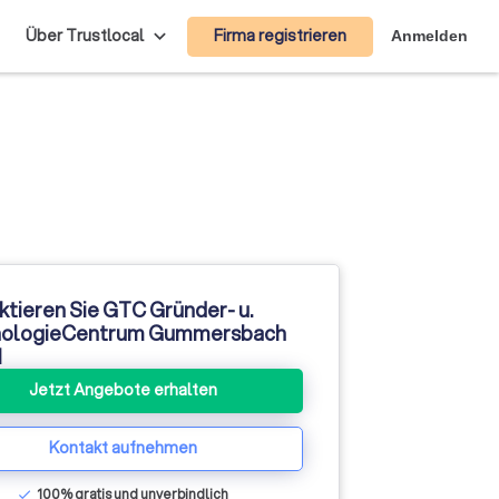
Firma registrieren
Über Trustlocal
Anmelden
ktieren Sie GTC Gründer- u.
ologieCentrum Gummersbach
H
Jetzt Angebote erhalten
Kontakt aufnehmen
100% gratis und unverbindlich
check