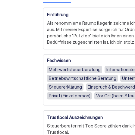
Einführung
Als renommierte Raumpflegerin zeichne ich
aus. Mit meiner Expertise sorge ich für Ordn
persönliche "Putzfee" biete ich Ihnen einen e
Bedürfnisse zugeschnitten ist. Ich bin stolz
kann, eine angenehme und saubere Umgebung
Darüber hinaus bin ich immer bestrebt, mei
Fachwissen
Ihnen den bestmöglichen Service zu bieten.
kostenloses Angebot zu erhalten.
Mehrwertsteuerberatung
International
Betriebswirtschaftliche Beratung
Unter
Steuererklärung
Einspruch & Beschwer
Privat (Einzelperson)
Vor Ort (beim Steu
Trustlocal Auszeichnungen
Steuerberater mit Top Score zählen dank ih
Trustlocal.