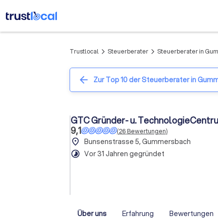
Trustlocal
Steuerberater
Steuerberater in Gu
arrow_forward_ios
arrow_forward_ios
arrow_back
Zur Top 10 der Steuerberater in Gum
GTC Gründer- u. TechnologieCen
9,1
(
26
Bewertungen
)
place
Bunsenstrasse 5, Gummersbach
timelapse
Vor 31 Jahren gegründet
Über uns
Erfahrung
Bewertungen