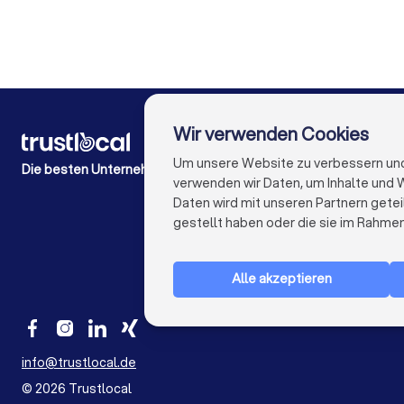
Steuerberater in Düsseldorf
Steuerberater in Dortmu
Steuerberater in Hannover
Steuerberater in Leipzig
Wir verwenden Cookies
FÜR PRIVATPERSONEN
Wie es funktioniert
Um unsere Website zu verbessern und I
Die besten Unternehmen für Sie
Experten-Blogs
verwenden wir Daten, um Inhalte und W
Kostenaufstellungen
Daten wird mit unseren Partnern getei
Beschwerde über Firma
gestellt haben oder die sie im Rahme
Studien & Einblicke
Alle akzeptieren
info@trustlocal.de
©
2026
Trustlocal