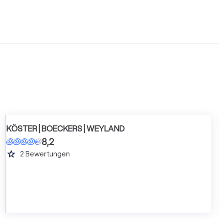
KÖSTER | BOECKERS | WEYLAND
8,2
grade
2
Bewertungen