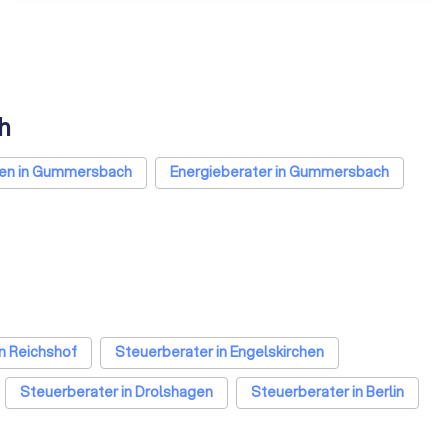
h
en in Gummersbach
Energieberater in Gummersbach
n Reichshof
Steuerberater in Engelskirchen
Steuerberater in Drolshagen
Steuerberater in Berlin
kfurt am Main
Steuerberater in Stuttgart