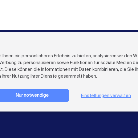
nd
Steuerberater in Essen
Steuerberater in Bremen
Steuerberater in Duisburg
Steuerberater in Bochum
S
Steuerberater in Bonn
Steuerberater in Münster
FÜR FIRMEN
ÜBER TRUST
Firmenprofil löschen
Über Trustloc
hnen ein persönlicheres Erlebnis zu bieten, analysieren wir den W
Trustlocal Top Pro
Arbeiten bei 
erbung zu personalisieren sowie Funktionen für soziale Medien bere
Erfahrungen
Kontakt
lt. Diese können die Informationen mit Daten kombinieren, die Sie 
Impulse
Datenschutz
n Ihrer Nutzung ihrer Dienste gesammelt haben.
Cookies
Firma registrieren
Impressum
AGB
Nur notwendige
Einstellungen verwalten
Sitemap