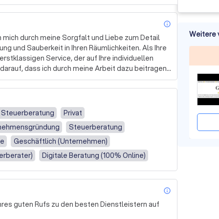
info_outl
Weitere 
 mich durch meine Sorgfalt und Liebe zum Detail 
ung und Sauberkeit in Ihren Räumlichkeiten. Als Ihre 
rstklassigen Service, der auf Ihre individuellen 
 darauf, dass ich durch meine Arbeit dazu beitragen 
 zu schaffen, in der Sie sich wohlfühlen können. 
ne Kenntnisse und Fähigkeiten zu erweitern, um 
 Kontaktieren Sie mich noch heute, um ein 
e Steuerberatung
Privat
nehmensgründung
Steuerberatung
de
Geschäftlich (Unternehmen)
erberater)
Digitale Beratung (100% Online)
info_outl
res guten Rufs zu den besten Dienstleistern auf