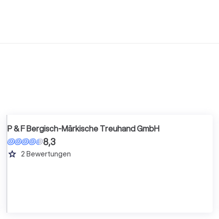
P & F Bergisch-Märkische Treuhand GmbH
8,3
grade
2
Bewertungen