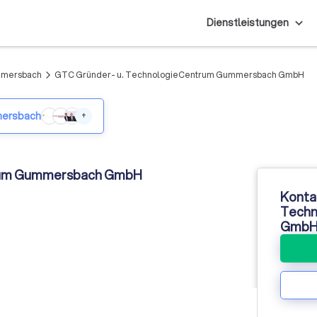
Dienstleistungen
mmersbach
GTC Gründer- u. TechnologieCentrum Gummersbach GmbH
arrow_forward_ios
mersbach
+
trum Gummersbach GmbH
Konta
Techn
Gmb