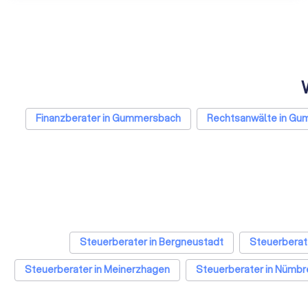
Finanzberater in Gummersbach
Rechtsanwälte in G
Steuerberater in Bergneustadt
Steuerberate
Steuerberater in Meinerzhagen
Steuerberater in Nümbr
Steuerberater in Hamburg
Steuerberater