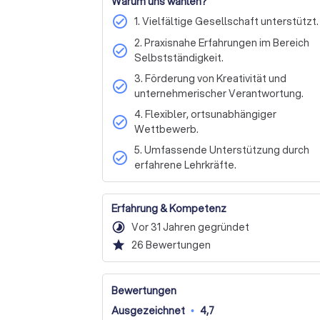
Warum uns wählen?
check_circle
1. Vielfältige Gesellschaft unterstützt.
2. Praxisnahe Erfahrungen im Bereich
check_circle
Selbstständigkeit.
3. Förderung von Kreativität und
check_circle
unternehmerischer Verantwortung.
4. Flexibler, ortsunabhängiger
check_circle
Wettbewerb.
5. Umfassende Unterstützung durch
check_circle
erfahrene Lehrkräfte.
Erfahrung & Kompetenz
timelapse
Vor 31 Jahren gegründet
star
26
Bewertungen
Bewertungen
Ausgezeichnet
•
4,7