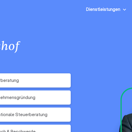
Dienstleistungen
shof
rberatung
nehmensgründung
ationale Steuerberatung
ruch & Beschwerde