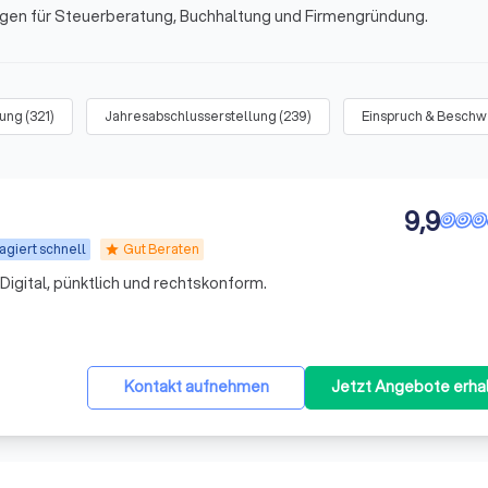
ungen für Steuerberatung, Buchhaltung und Firmengründung.
tung
(
321
)
Jahresabschlusserstellung
(
239
)
Einspruch & Besch
9,9
agiert schnell
Gut Beraten
star
igital, pünktlich und rechtskonform.
Kontakt aufnehmen
Jetzt Angebote erha