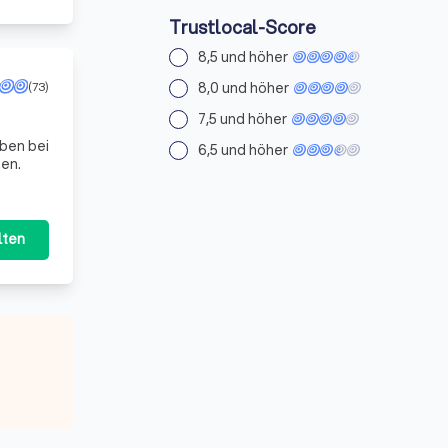
Trustlocal-Score
8,5 und höher
8,0 und höher
(73)
7,5 und höher
6,5 und höher
nen.
lten