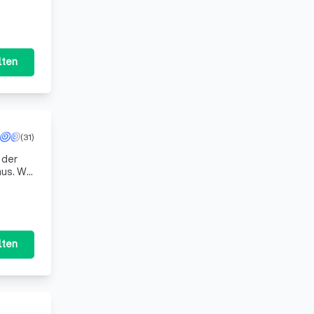
ent für
lten
(31)
 der
us. Wir
zur
lten