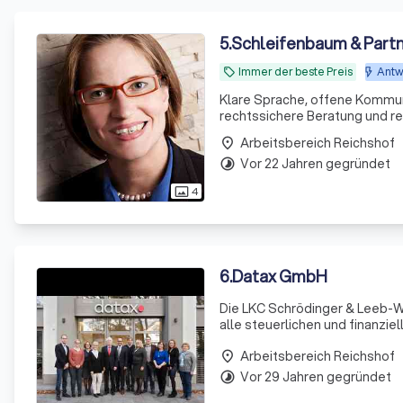
5
.
Schleifenbaum & Part
Immer der beste Preis
Antwo
local_offer
Klare Sprache, offene Kommuni
rechtssichere Beratung und re
Check!
Arbeitsbereich Reichshof
place
Vor 22 Jahren gegründet
timelapse
4
photo_size_select_actual
6
.
Datax GmbH
Die LKC Schrödinger & Leeb-Wi
alle steuerlichen und finanzie
Steuerzahlern, darunter selbs
Arbeitsbereich Reichshof
place
Vor 29 Jahren gegründet
timelapse