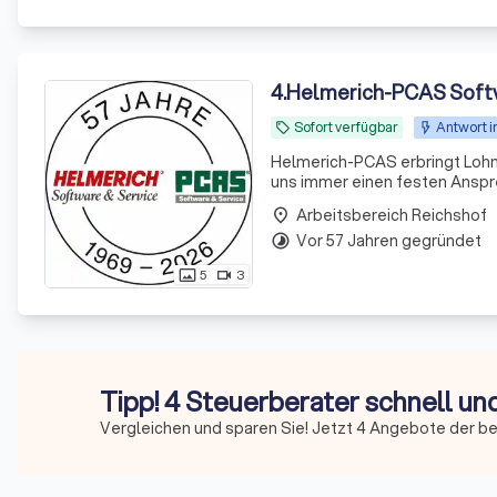
4
.
Helmerich-PCAS Soft
Sofort verfügbar
Antwort i
local_offer
Helmerich-PCAS erbringt Lohnabrec
uns immer einen festen Anspre
Arbeitsbereich Reichshof
place
Vor 57 Jahren gegründet
timelapse
5
3
photo_size_select_actual
videocam
Tipp! 4 Steuerberater schnell un
Vergleichen und sparen Sie! Jetzt 4 Angebote der b