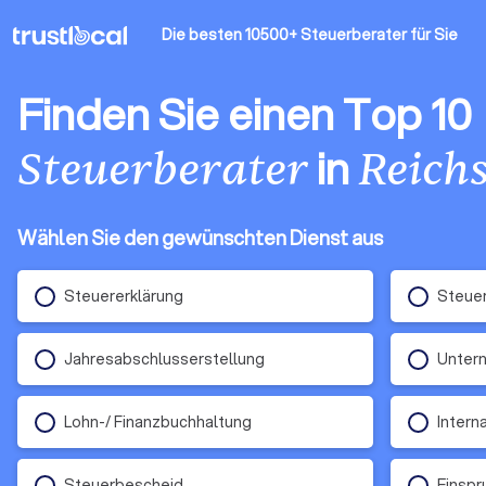
Die besten 10500+ Steuerberater
für Sie
Finden Sie einen Top 10
in
Steuerberater
Reich
Wählen Sie den gewünschten Dienst aus
Steuererklärung
Steue
Jahresabschlusserstellung
Unter
Lohn-/ Finanzbuchhaltung
Intern
Steuerbescheid
Einsp