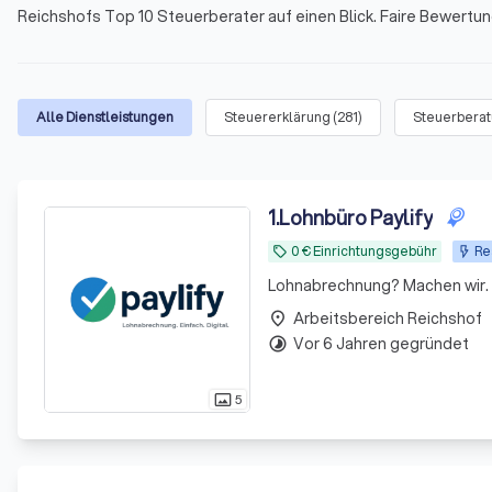
Reichshofs Top 10 Steuerberater auf einen Blick. Faire Bewert
Alle Dienstleistungen
Steuererklärung
(
281
)
Steuerbera
1
.
Lohnbüro Paylify
0 € Einrichtungsgebühr
Re
local_offer
Lohnabrechnung? Machen wir. D
Arbeitsbereich Reichshof
place
Vor 6 Jahren gegründet
timelapse
5
photo_size_select_actual