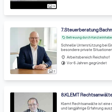
9
photo_size_select_actual
7
.
Steuerberatung Bach
Betreuung durch Kanzleiinhabe
local_offer
Schnelle Unterstützung bei E
besondere private Situationen
Arbeitsbereich Reichshof
place
Vor 6 Jahren gegründet
timelapse
2
photo_size_select_actual
8
.
KLEMT Rechtsanwält
Klemt Rechtsanwälte ist eine r
und langjährige Erfahrung au