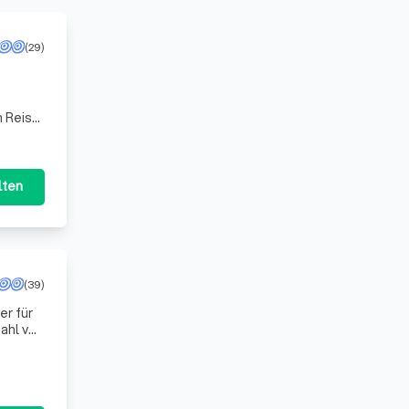
(29)
 Reise.
lten
(39)
er für
zahl von