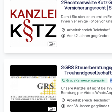
2
.
Rechtsanwälte Kotz GbR
Versicherungsrecht | 
Damit Sie sich einen ersten E
Ihnen hier einige Fotos von u
Siegener Straße 104 und 106 
Arbeitsbereich Reichshof
place
Vor 42 Jahren gegründet
timelapse
5
photo_size_select_actual
3
.
GRS Steuerberatungsg
Treuhandgesellschaf
Gratis Kennenlerngespräch
local_offer
Unsere Kanzlei ist nicht bei Ih
Beratung per Video, WhatsApp 
Arbeitsbereich Reichshof
place
Vor 38 Jahren gegründet
timelapse
5
photo_size_select_actual