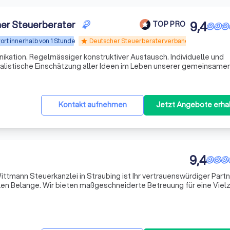
ner Steuerberater
9,4
TOP PRO
rt innerhalb von 1 Stunde
Deutscher Steuerberaterverband e.V.
star
kation. Regelmässiger konstruktiver Austausch. Individuelle und
alistische Einschätzung aller Ideen im Leben unserer gemeinsamen
Kontakt aufnehmen
Jetzt Angebote erha
9,4
ttmann Steuerkanzlei in Straubing ist Ihr vertrauenswürdiger Partn
llen Belange. Wir bieten maßgeschneiderte Betreuung für eine Viel
tändige Unternehmer, Freiberufler, Existenzgründer und Privatpers