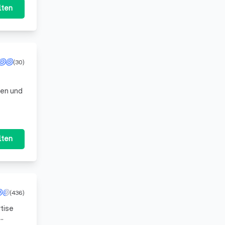
lten
(30)
ten und
lten
(436)
tise