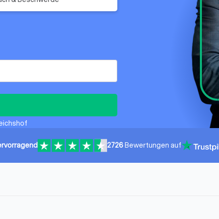
Reichshof
rvorragend
2726
Bewertungen auf