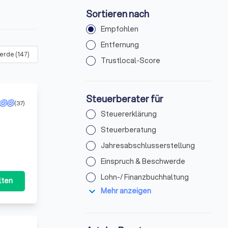
Sortieren nach
Empfohlen
Entfernung
werde
(
147
)
Lohn-/ Finanzbuchhaltung
(
230
)
Steuerbescheid
(
35
Trustlocal-Score
Steuerberater für
(37)
Steuererklärung
Steuerberatung
Jahresabschlusserstellung
Einspruch & Beschwerde
Lohn-/ Finanzbuchhaltung
lten
expand_more
Mehr anzeigen