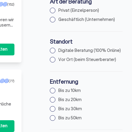
Art der Beratung
(152)
Privat (Einzelperson)
Geschäftlich (Unternehmen)
ren wir
äusern
 weise
Standort
lten
Digitale Beratung (100% Online)
Vor Ort (beim Steuerberater)
Entfernung
(77)
Bis zu 10km
Bis zu 20km
nliche
Bis zu 30km
Bis zu 50km
lten