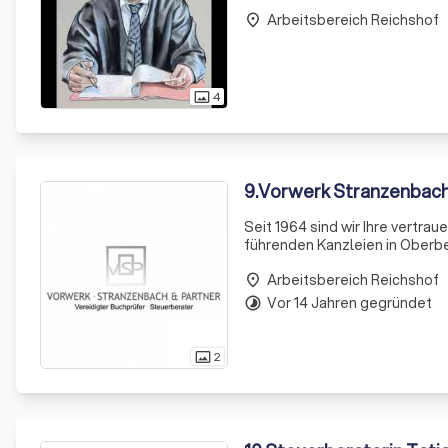
Mercedes Ramona Formes und J
Arbeitsbereich Reichshof
ihre Manda
place
4
photo_size_select_actual
9
.
Vorwerk Stranzenbach
Seit 1964 sind wir Ihre vertra
führenden Kanzleien in Oberbe
stehen Ihnen in allen steuerl
Arbeitsbereich Reichshof
place
Vor 14 Jahren gegründet
timelapse
2
photo_size_select_actual