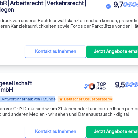
 | Arbeitsrecht | Verkehrsrecht |
9,7
Siegen
indruck von unserer Rechtsanwaltskanzlei machen können, präsentie
nseren Kanzleiräumlichkeiten sowie Fotos der Parkplätze vor den H
mit den bestehenden Parkmöglichkeiten für unsere Mandanten. Wir
Kontakt aufnehmen
Jetzt Angebote erha
esellschaft
9,5
TOP
t mbH
PRO
Antwort innerhalb von 1 Stunde
Deutscher Steuerberaterverband e.V.
star
nen vor Ort? Dafür sind wir im 21. Jahrhundert und bieten Ihnen persö
und anderen Medien - wir sehen uns! Datenaustausch - digital
Kontakt aufnehmen
Jetzt Angebote erha