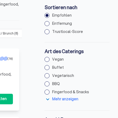
Fingerfood,
Sortieren nach
Empfohlen
Entfernung
Trustlocal-Score
 / Brunch
(
8
)
Dinner
(
44
)
Mittagessen
(
44
)
Foodtruck
(
5
)
Art des Caterings
(78)
Vegan
Buffet
erfood,
Vegetarisch
BBQ
Fingerfood & Snacks
expand_more
lten
Mehr anzeigen