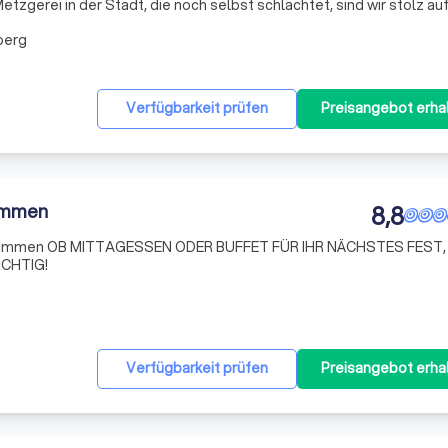
Metzgerei in der Stadt, die noch selbst schlachtet, sind wir stolz au
r die Bedürfnisse unserer Kunden. Unsere Fleischwaren sind von
berg
Verfügbarkeit prüfen
Preisangebot erha
Wimmen
8,8
n OB MITTAGESSEN ODER BUFFET FÜR IHR NÄCHSTES FEST, BEI
ICHTIG!
Verfügbarkeit prüfen
Preisangebot erha