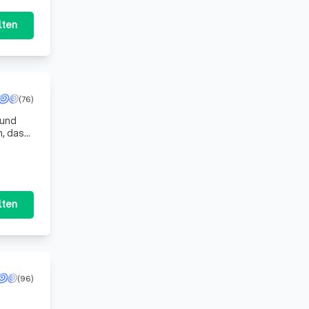
lten
(76)
 und
n, das
lzahl v
lten
(96)