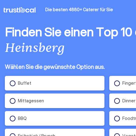
Die besten 4880+ Caterer
für Sie
Finden Sie einen Top 10
Heinsberg
Wählen Sie die gewünschte Option aus.
Buffet
Finger
Mittagessen
Dinner
BBQ
Foodt
Frühstück / Brunch
Veget