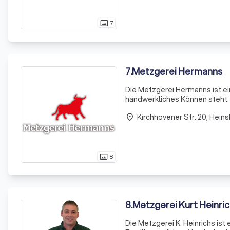
7
photo_size_select_actual
7
.
Metzgerei Hermanns
Die Metzgerei Hermanns ist ein
handwerkliches Können steht. 
uns unsere Kunden im Laufe d
Kirchhovener Str. 20, Hein
place
8
photo_size_select_actual
8
.
Metzgerei Kurt Heinric
Die Metzgerei K. Heinrichs ist