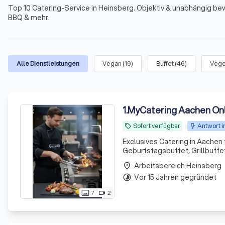
Top 10 Catering-Service in Heinsberg. Objektiv & unabhängig bewe
BBQ & mehr.
Alle Dienstleistungen
Vegan
(
19
)
Buffet
(
46
)
Vege
1
.
MyCatering Aachen On
Sofort verfügbar
Antwort i
local_offer
Exclusives Catering in Aachen 
Geburtstagsbuffet, Grillbuffet
Arbeitsbereich Heinsberg
place
Vor 15 Jahren gegründet
timelapse
7
2
photo_size_select_actual
videocam