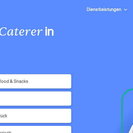
Dienstleistungen
in
Caterer
food & Snacks
ruck
arisch