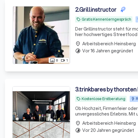
2
.
Grillinstructor
Gratis Kennenlerngespräch
local_offer
Der Grillinstructor steht für 
hier hochwertiges Streetfood u
Arbeitsbereich Heinsberg
place
Vor 16 Jahren gegründet
timelapse
8
1
photo_size_select_actual
videocam
3
.
trinkbares by thorste
Kostenlose Erstberatung
R
local_offer
Ob Hochzeit, Firmenfeier oder 
unvergessliches Erlebnis. Mit
nicht nur Drinks, sondern auc
Arbeitsbereich Heinsberg
place
Vor 20 Jahren gegründet
timelapse