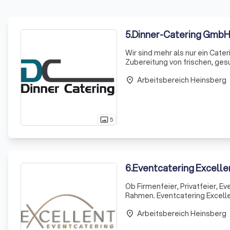
5
.
Dinner-Catering Gmb
Wir sind mehr als nur ein Cate
Zubereitung von frischen, ge
spezialisiert haben. Unser obe
Arbeitsbereich Heinsberg
die
place
5
photo_size_select_actual
6
.
Eventcatering Excelle
Ob Firmenfeier, Privatfeier, E
Rahmen. Eventcatering Excellen
Vorstellungen und Wünschen.
Arbeitsbereich Heinsberg
place