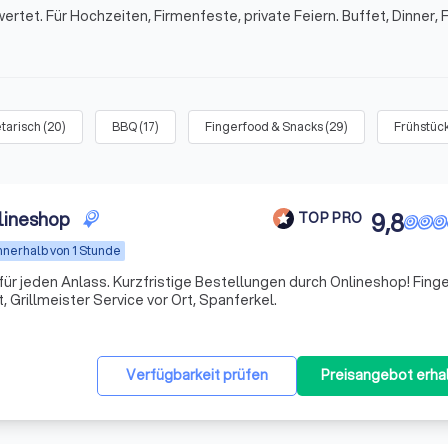
rtet. Für Hochzeiten, Firmenfeste, private Feiern. Buffet, Dinner, 
tarisch
(
20
)
BBQ
(
17
)
Fingerfood & Snacks
(
29
)
Frühstück
lineshop
9,8
TOP PRO
nnerhalb von 1 Stunde
für jeden Anlass. Kurzfristige Bestellungen durch Onlineshop! Fing
, Grillmeister Service vor Ort, Spanferkel.
Verfügbarkeit prüfen
Preisangebot erha