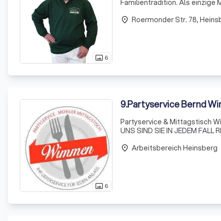
Familientradition. Als einzige 
unsere hohe Verantwortung fü
Roermonder Str. 78, Heins
besonderer Qua
place
6
photo_size_select_actual
9
.
Partyservice Bernd 
Partyservice & Mittagstisch Wimme
UNS SIND SIE IN JEDEM FALL R
Arbeitsbereich Heinsberg
place
6
photo_size_select_actual