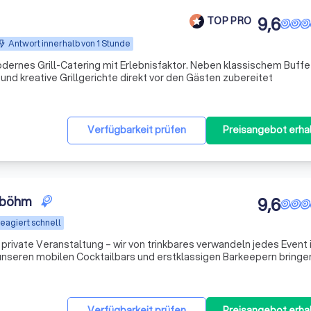
9,6
TOP PRO
Antwort innerhalb von 1 Stunde
modernes Grill-Catering mit Erlebnisfaktor. Neben klassischem Buffe
nd kreative Grillgerichte direkt vor den Gästen zubereitet
Verfügbarkeit prüfen
Preisangebot erha
n böhm
9,6
eagiert schnell
private Veranstaltung – wir von trinkbares verwandeln jedes Event i
 unseren mobilen Cocktailbars und erstklassigen Barkeepern bringen
h eine Atmosphäre voller Genuss und Freude direkt zu euch. Unsere 
Verfügbarkeit prüfen
Preisangebot erha