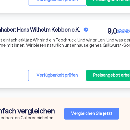
Inhaber: Hans Wilhelm Kebben e.K.
9,0
 einfach erklärt: Wir sind ein Foodtruck. Und wir grillen. Und was g
rne mit Ihnen. Wir bieten natürlich unser hauseigenes Grillwurst-So
aber auch Ihre individuellen Speisewünsche erfüllen wir sehr gerne. Bitte beachten Si
Verfügbarkeit prüfen
Preisangebot erha
infach vergleichen
Vergleichen Sie jetzt
er besten Caterer einholen.