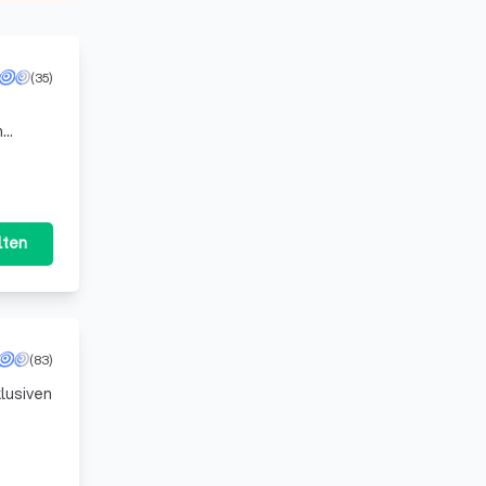
(35)
e
n
ieten,
lten
(83)
klusiven