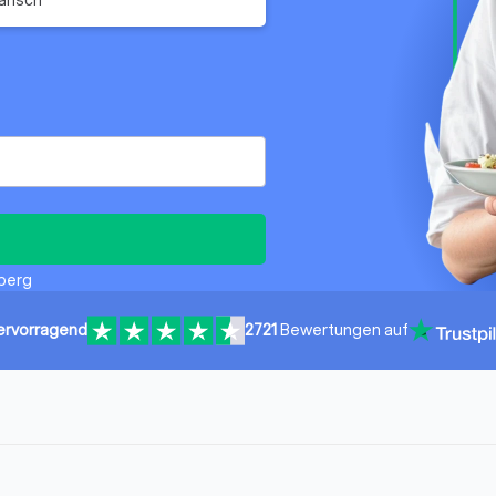
sberg
ervorragend
2721
Bewertungen auf