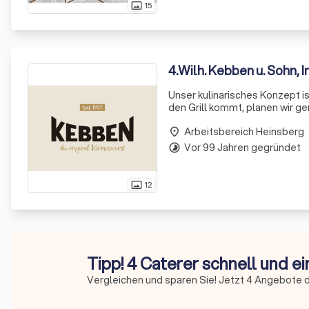
15
photo_size_select_actual
4
.
Wilh. Kebben u. Sohn, 
Unser kulinarisches Konzept ist
den Grill kommt, planen wir ge
Arbeitsbereich Heinsberg
place
Vor 99 Jahren gegründet
timelapse
12
photo_size_select_actual
Tipp! 4 Caterer schnell und e
Vergleichen und sparen Sie! Jetzt 4 Angebote d