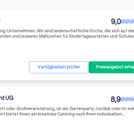
H
9,0
ring-Unternehmen. Wir sind leidenschaftliche Köche, die sich auf di
sunden und leckeren Mahlzeiten für Kindertagesstätten und Schule
rstes Ziel ist es, Gemeinschaftsverpflegung in einer Qualität anzub
Verfügbarkeit prüfen
Preisangebot erha
nt UG
8,9
vent oder Großveranstaltung, ob als Gartenparty, rustikal oder im ex
t bietet Ihnen ein kreatives Catering nach Ihren individuellen