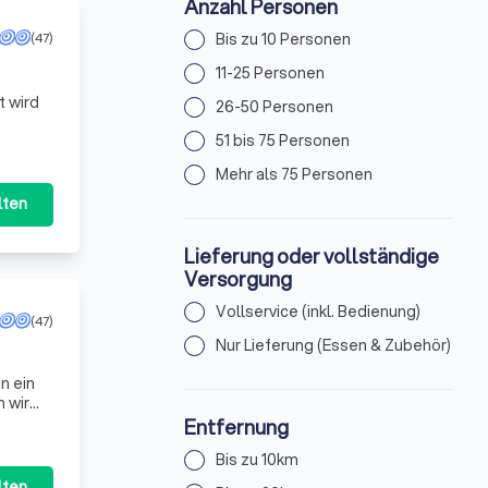
Anzahl Personen
Bis zu 10 Personen
(47)
11-25 Personen
t wird
26-50 Personen
51 bis 75 Personen
Mehr als 75 Personen
lten
Lieferung oder vollständige
Versorgung
Vollservice (inkl. Bedienung)
(47)
Nur Lieferung (Essen & Zubehör)
n ein
 wir
Le
Entfernung
Bis zu 10km
lten