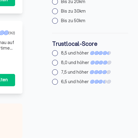
Bis zu 20km
Bis zu 30km
Bis zu 50km
(92)
enau auf
Trustlocal-Score
rtiment
8,5 und höher
8,0 und höher
7,5 und höher
lten
6,5 und höher