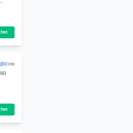
f
lten
(35)
lten