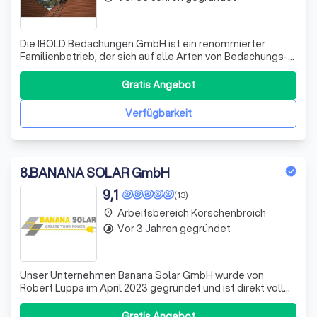
Die IBOLD Bedachungen GmbH ist ein renommierter
Familienbetrieb, der sich auf alle Arten von Bedachungs-
und Bauklempnerarbeiten spezialisiert hat. Unser
Meisterbetrieb, der der Dachdeckerinnung Kleve
Gratis Angebot
angeschlossen ist, wurde 1908 von Hermann Hufer
gegründet und hat sich seitdem stetig weiterentwick
Verfügbarkeit
8
.
BANANA SOLAR GmbH
9,1
(13)
Arbeitsbereich Korschenbroich
place
Vor 3 Jahren gegründet
timelapse
Unser Unternehmen Banana Solar GmbH wurde von
Robert Luppa im April 2023 gegründet und ist direkt voll
durchgestiegen. Robert, als studierter
Maschinenbauingenieur, konnte dabei nämlich auf bereits
Gratis Angebot