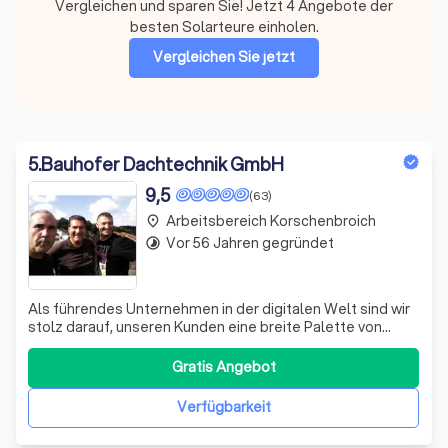
Vergleichen und sparen Sie! Jetzt 4 Angebote der
besten Solarteure einholen.
Vergleichen Sie jetzt
5
.
Bauhofer Dachtechnik GmbH
9,5
(63)
Arbeitsbereich Korschenbroich
place
Vor 56 Jahren gegründet
timelapse
Als führendes Unternehmen in der digitalen Welt sind wir
stolz darauf, unseren Kunden eine breite Palette von
Dienstleistungen anzubieten. Wir sind Experten in den
Bereichen Datenanalyse, digitale Transformation und
Gratis Angebot
Krisenmanagement. Unsere Dienstleistungen sind auf die
spezifischen Bedürfnisse jede
Verfügbarkeit