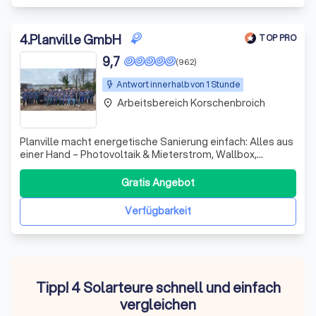
4
.
Planville GmbH
TOP PRO
9,7
(962)
Antwort innerhalb von 1 Stunde
Arbeitsbereich Korschenbroich
place
Planville macht energetische Sanierung einfach: Alles aus
einer Hand – Photovoltaik & Mieterstrom, Wallbox,
Wärmepumpen & Klimasysteme, Dach‑ und
Fensterarbeiten – 0€ Anzahlung & Festpreisgarantie.
Gratis Angebot
Verfügbarkeit
Tipp! 4 Solarteure schnell und einfach
vergleichen