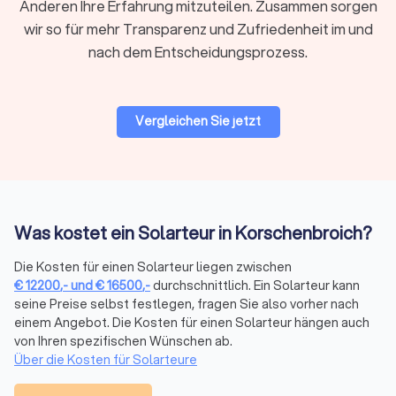
Anderen Ihre Erfahrung mitzuteilen. Zusammen sorgen
umweltbewussten Lebensstil in Korschenbroich bei.
wir so für mehr Transparenz und Zufriedenheit im und
nach dem Entscheidungsprozess.
Solar Batterien und Akkus: Speichern Sie Ihre
Solarenergie
Vergleichen Sie jetzt
Solar Batterien und Akkus sind entscheidend, um die
erzeugte Solarenergie zu speichern und auch nach
Sonnenuntergang zu nutzen. Diese Energiespeichersysteme
ermöglichen es, den Eigenverbrauch zu maximieren und die
Unabhängigkeit von externen Energiequellen zu erhöhen.
Was kostet ein Solarteur in Korschenbroich?
Setzen Sie auf nachhaltige Solarenergie
Die Kosten für einen Solarteur liegen zwischen
Insgesamt bieten Photovoltaikanlagen eine nachhaltige und
€
12200
,-
und
€
16500
,-
durchschnittlich. Ein Solarteur kann
seine Preise selbst festlegen, fragen Sie also vorher nach
umweltfreundliche Möglichkeit, saubere Energie zu erzeugen.
einem Angebot. Die Kosten für einen Solarteur hängen auch
Von großen PV-Anlagen bis hin zu Mini Solaranlagen für den
von Ihren spezifischen Wünschen ab.
Hausgebrauch gibt es eine Vielzahl von Optionen, die auf die
Über die Kosten für Solarteure
individuellen Bedürfnisse zugeschnitten sind. Der Kauf einer
Solaranlage ist eine Investition in die Zukunft, und Trustlocal