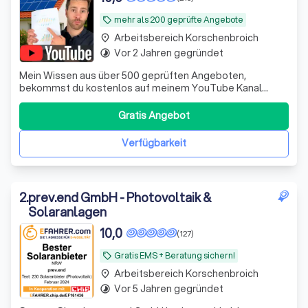
mehr als 200 geprüfte Angebote
local_offer
Arbeitsbereich Korschenbroich
place
Vor 2 Jahren gegründet
timelapse
Mein Wissen aus über 500 geprüften Angeboten,
bekommst du kostenlos auf meinem YouTube Kanal
"Photovoltaik mit Philipp"
Gratis Angebot
Verfügbarkeit
2
.
prev.end GmbH - Photovoltaik &
Solaranlagen
10,0
(127)
Gratis EMS + Beratung sichern!
local_offer
Arbeitsbereich Korschenbroich
place
Vor 5 Jahren gegründet
timelapse