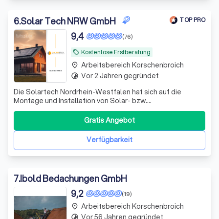
6
.
Solar Tech NRW GmbH
TOP PRO
9,4
(76)
Kostenlose Erstberatung
local_offer
Arbeitsbereich Korschenbroich
place
Vor 2 Jahren gegründet
timelapse
Die Solartech Nordrhein-Westfalen hat sich auf die
Montage und Installation von Solar- bzw.
Photovoltaikanlagen und Wärmepumpen spezialisiert. Wir
bieten ein Rund-um-Sorglos Paket an von Beratung bis
Gratis Angebot
Inbetriebnahme.
Verfügbarkeit
7
.
Ibold Bedachungen GmbH
9,2
(19)
Arbeitsbereich Korschenbroich
place
Vor 56 Jahren gegründet
timelapse