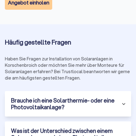
Angebot einholen
erleichtert diesen Prozess, indem es Verbrauchern den
Zugang zu vertrauenswürdigen Installateuren in
Korschenbroich ermöglicht.
Wenn Sie daran interessiert sind, in Solarenergie zu
investieren, zögern Sie nicht, sich über Trustlocal Angebote
von lokalen Solaranlageninstallateuren in Korschenbroich
Häufig gestellte Fragen
einzuholen. Die Kraft der Sonne steht Ihnen zur Verfügung –
nutzen Sie sie für eine nachhaltige und saubere
Energieversorgung.
Haben Sie Fragen zur Installation von Solaranlagen in
Korschenbroich oder möchten Sie mehr über Monteure für
Solaranlagen erfahren? Bei Trustlocal beantworten wir gerne
die am häufigsten gestellten Fragen.
Brauche ich eine Solarthermie- oder eine
Photovoltaikanlage?
Was ist der Unterschied zwischen einem