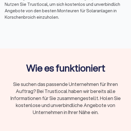
Nutzen Sie Trustlocal, um sich kostenlos und unverbindlich
Angebote von den besten Monteuren für Solaranlagen in
Korschenbroich einzuholen.
Photovoltaik: Der Schlüssel zur Solarenergie
in Korschenbroich
Photovoltaik ist der Prozess der Umwandlung von
Sonnenlicht in elektrischen Strom mithilfe von Solarzellen.
Wie es funktioniert
Diese Technologie hat sich als äußerst effektiv und
nachhaltig erwiesen. Photovoltaikanlagen, auch als PV-
Anlagen bekannt, sind entscheidend bei der Erzeugung von
Sie suchen das passende Unternehmen für Ihren
elektrischem Strom aus Sonnenlicht. Sie bestehen aus einer
Auftrag? Bei Trustlocal haben wir bereits alle
Anordnung von Solarzellen, die das Sonnenlicht in elektrische
Energie umwandeln.
Informationen für Sie zusammengestellt. Holen Sie
Der Kauf einer Solaranlage ist eine langfristige Investition in
kostenlose und unverbindliche Angebote von
erneuerbare Energie. Bevor Sie jedoch eine Entscheidung
Unternehmen in Ihrer Nähe ein.
treffen, ist es wichtig, sich über die verschiedenen
verfügbaren Optionen zu informieren und Angebote von
zuverlässigen Photovoltaik-Anbietern einzuholen. Trustlocal