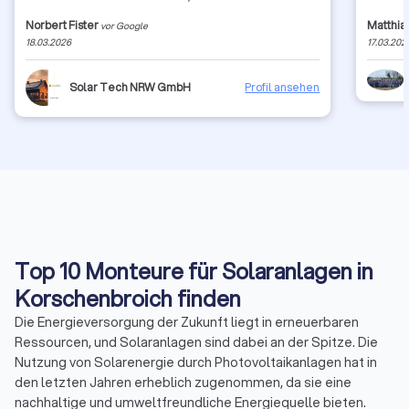
technischen Aspekte und den Nutzen von
flexibel
Norbert Fister
Matthia
vor Google
Photovoltaikanlagen vermittelt hat. Die nachfolgende
Installa
18.03.2026
17.03.202
Ausführung der Anlage lief ohne jedwede
Teams ei
Beanstandung ab. Danke dafür, großes Lob an Herrn
arbeite
Bröcher
sehr pos
Solar Tech NRW GmbH
Profil ansehen
das Arb
Kompete
Wünsche
und wur
ohne je
diese v
Planvil
Top 10 Monteure für Solaranlagen in
Korschenbroich finden
Die Energieversorgung der Zukunft liegt in erneuerbaren
Ressourcen, und Solaranlagen sind dabei an der Spitze. Die
Nutzung von Solarenergie durch Photovoltaikanlagen hat in
den letzten Jahren erheblich zugenommen, da sie eine
nachhaltige und umweltfreundliche Energiequelle bieten.