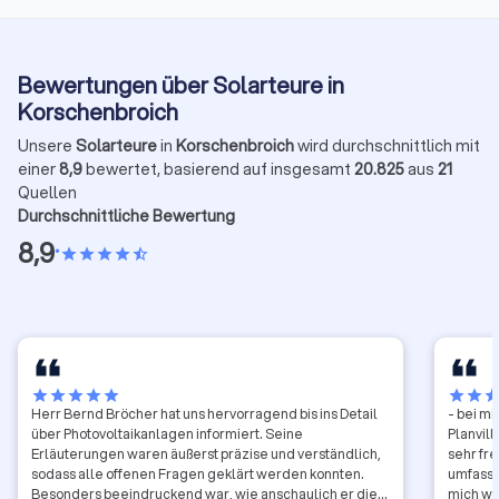
Bewertungen über Solarteure in
Korschenbroich
Unsere
Solarteure
in
Korschenbroich
wird durchschnittlich mit
einer
8,9
bewertet, basierend auf insgesamt
20.825
aus
21
Quellen
Durchschnittliche Bewertung
8,9
•
star
star
star
star
star_half
star
star
star
star
star
star
star
sta
Herr Bernd Bröcher hat uns hervorragend bis ins Detail
- bei m
über Photovoltaikanlagen informiert. Seine
Planvill
Erläuterungen waren äußerst präzise und verständlich,
sehr fr
sodass alle offenen Fragen geklärt werden konnten.
umfasse
Besonders beeindruckend war, wie anschaulich er die
mich we