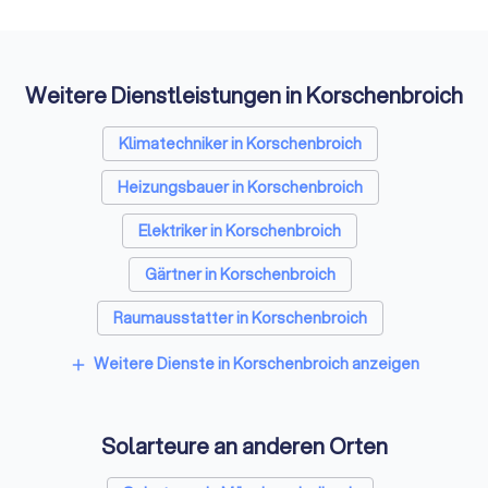
Weitere Dienstleistungen in Korschenbroich
Klimatechniker in Korschenbroich
Heizungsbauer in Korschenbroich
Elektriker in Korschenbroich
Gärtner in Korschenbroich
Raumausstatter in Korschenbroich
Architekten in Korschenbroich
Weitere Dienste in Korschenbroich anzeigen
add
Hausmeisterservices in Korschenbroich
Solarteure an anderen Orten
Schreiner in Korschenbroich