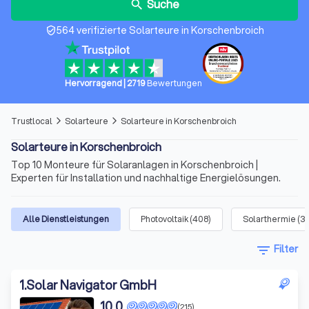
Suche
search
564 verifizierte Solarteure in Korschenbroich
verified_user
Hervorragend
|
2719
Bewertungen
Trustlocal
Solarteure
Solarteure in Korschenbroich
arrow_forward_ios
arrow_forward_ios
Solarteure in Korschenbroich
Top 10 Monteure für Solaranlagen in Korschenbroich |
Experten für Installation und nachhaltige Energielösungen.
Alle Dienstleistungen
Photovoltaik
(
408
)
Solarthermie
(
3
filter_list
Filter
1
.
Solar Navigator GmbH
10,0
(215)