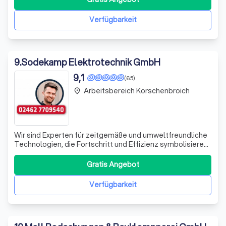
10 Jahre Erfahrung im Bereich Solaranlagen zurückgreifen.
Im Jahr 2024 erweiterte Robert sein Wissen
Verfügbarkeit
9
.
Sodekamp Elektrotechnik GmbH
9,1
(65)
Arbeitsbereich Korschenbroich
place
Wir sind Experten für zeitgemäße und umweltfreundliche
Technologien, die Fortschritt und Effizienz symbolisieren.
Ob im eigenen Zuhause oder im Unternehmen, wir bieten
Smart Home Lösungen für mehr Lebensqualität und
Gratis Angebot
intelligente Prozess-Steuerungen für bessere und
schnellere Ergebnisse. Unsere Verne
Verfügbarkeit