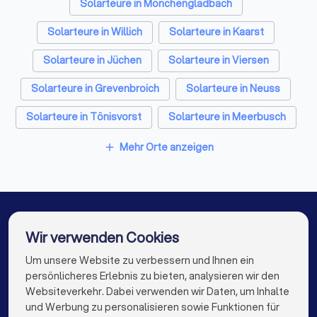
Rohrreinigungsbetriebe in Korschenbroich
Solarteure in Mönchengladbach
Solarteure in Willich
Solarteure in Kaarst
Solarteure in Jüchen
Solarteure in Viersen
Solarteure in Grevenbroich
Solarteure in Neuss
Solarteure in Tönisvorst
Solarteure in Meerbusch
Solarteure in Krefeld
Solarteure in Berlin
Mehr Orte anzeigen
add
Solarteure in Hamburg
Solarteure in München
Solarteure in Köln
Solarteure in Frankfurt am Main
Solarteure in Stuttgart
Solarteure in Düsseldorf
Wir verwenden Cookies
Solarteure in Dortmund
Solarteure in Essen
Um unsere Website zu verbessern und Ihnen ein
Die besten Solarteure für Sie
persönlicheres Erlebnis zu bieten, analysieren wir den
Solarteure in Bremen
Solarteure in Nürnberg
Websiteverkehr. Dabei verwenden wir Daten, um Inhalte
info@trustlocal.de
und Werbung zu personalisieren sowie Funktionen für
Solarteure in Dresden
Solarteure in Hannover