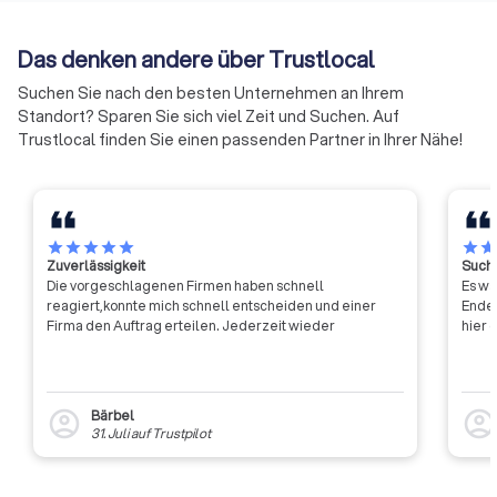
Selbstverwaltungsorganisation
Zusammenarbeit zu
der Wirtschaft übernehmen die
Auf diese Weise sol
Das denken andere über Trustlocal
IHKs in NRW Verantwortung für
der Handwerkskam
die Unternehmen im Land,
effizienter und effe
Suchen Sie nach den besten Unternehmen an Ihrem
bringen Lösungen auf den Weg
werden.
Standort? Sparen Sie sich viel Zeit und Suchen. Auf
und wägen Einzel- und
Trustlocal finden Sie einen passenden Partner in Ihrer Nähe!
Standortinteressen
gegeneinander ab.
star
star
star
star
star
star
sta
Zuverlässigkeit
Suche
Die vorgeschlagenen Firmen haben schnell
Es wa
reagiert,konnte mich schnell entscheiden und einer
Ende 
Firma den Auftrag erteilen. Jederzeit wieder
hier 
Bärbel
account_circle
account_circl
31. Juli
auf
Trustpilot