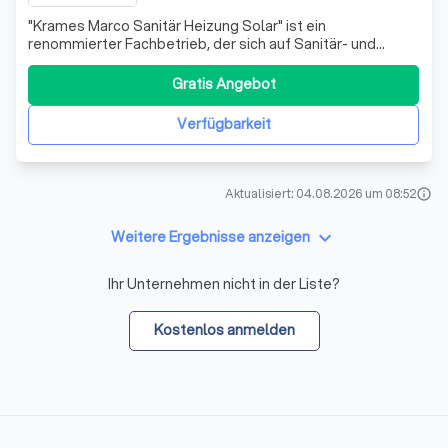
"Krames Marco Sanitär Heizung Solar" ist ein
renommierter Fachbetrieb, der sich auf Sanitär- und
Heizungstechnik spezialisiert hat. Mit über 40 Jahren
Erfahrung in der Branche bieten wir unseren Kunden eine
Gratis Angebot
umfassende Beratung und maßgeschneiderte Lösungen.
Unser Angebot reicht von der Installation
Verfügbarkeit
Aktualisiert: 04.08.2026 um 08:52
info
keyboard_arrow_down
Weitere Ergebnisse anzeigen
Ihr Unternehmen nicht in der Liste?
Kostenlos anmelden