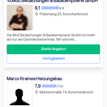
10
.
Moll Bedachungen & Bauklempnerei GmbH
9,1
(63)
Püllenweg 23, Korschenbroich
place
Die Moll Bedachungen & Bauklempnerei GmbH ist mehr
als nur ein Dachdeckerbetrieb. Wir sind ein
Familienunternehmen, das sich durch Leidenschaft,
Kreativität und Fachwissen auszeichnet. Unser Gründer
Gratis Angebot
Willi hat uns als traditionellen Handwerksbetrieb ins
Leben gerufen, und wir haben uns seitdem stetig
Verfügbarkeit
Marco Krames Heizungsbau
7,9
(6)
Mühlenstraße 74, Korschenbroich
place