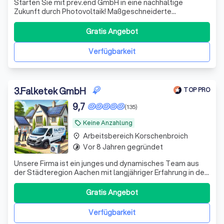
Starten Sie mit prev.end GmbH in eine nachhaltige
Zukunft durch Photovoltaik! Maßgeschneiderte
Solaranlagen senken Kosten und schützen die Umwelt.
Kontaktieren Sie uns für eine persönliche Beratung.
Gratis Angebot
Verfügbarkeit
3
.
Falketek GmbH
TOP PRO
9,7
(135)
Keine Anzahlung
local_offer
Arbeitsbereich Korschenbroich
place
Vor 8 Jahren gegründet
timelapse
Unsere Firma ist ein junges und dynamisches Team aus
der Städteregion Aachen mit langjähriger Erfahrung in der
Photovoltaikbranche. Wir sind nicht nur ein
Elektromeisterbetrieb, sondern verfügen auch über
Gratis Angebot
umfassende Kenntnisse im Bereich Elektrotechnik und
Montage von Photovoltaikmodulen. Unsere Stä
Verfügbarkeit