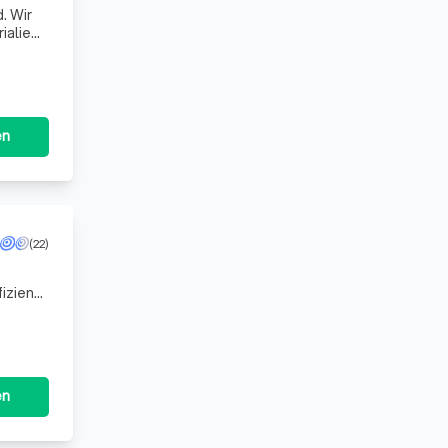
. Wir
ialien
Schiefe
en
(22)
fiziente
g pla
en