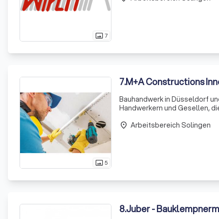
7
photo_size_select_actual
7
.
M+A Constructions In
Bauhandwerk in Düsseldorf und
Handwerkern und Gesellen, die
Malerarbeiten, Fliesenlegen od
Arbeitsbereich Solingen
Qualität.
place
5
photo_size_select_actual
8
.
Juber - Bauklempnerm