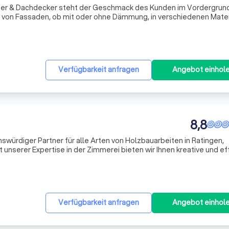
er & Dachdecker steht der Geschmack des Kunden im Vordergrund
ng von Fassaden, ob mit oder ohne Dämmung, in verschiedenen Mater
ckwool, Eternit und Trespa oder in Kombination. Unsere Vielfalt an 
Verfügbarkeit anfragen
Angebot einhol
8,8
enswürdiger Partner für alle Arten von Holzbauarbeiten in Ratingen,
unserer Expertise in der Zimmerei bieten wir Ihnen kreative und ef
Ihren Garten. Ob Sie einen Anbau, Umbau oder eine Dachaufstockun
Verfügbarkeit anfragen
Angebot einhol