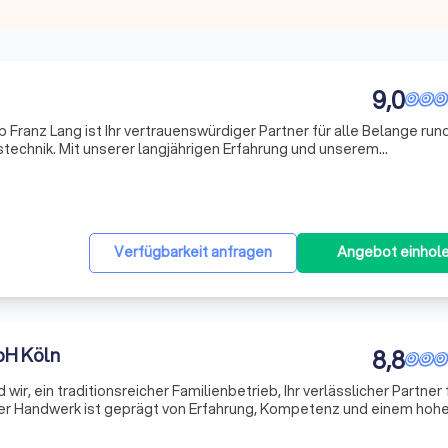
9,0
Franz Lang ist Ihr vertrauenswürdiger Partner für alle Belange run
echnik. Mit unserer langjährigen Erfahrung und unserem
istern und Fachkräften bieten wir Ihnen eine Vielzahl von
Verfügbarkeit anfragen
Angebot einhol
bH Köln
8,8
wir, ein traditionsreicher Familienbetrieb, Ihr verlässlicher Partner f
ser Handwerk ist geprägt von Erfahrung, Kompetenz und einem hoh
 der Zufriedenheit unserer Kunden widerspiegelt. Ob kleine Repara