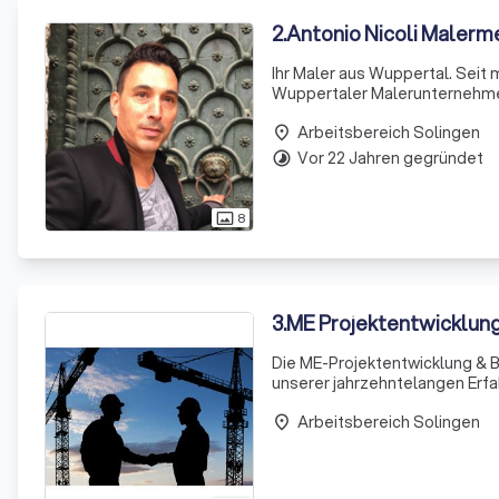
2
.
Antonio Nicoli Malerm
Ihr Maler aus Wuppertal. Seit m
Wuppertaler Malerunternehmen
festem und zufriedenem Kunde
Arbeitsbereich Solingen
place
Vor 22 Jahren gegründet
timelapse
8
photo_size_select_actual
3
.
ME Projektentwicklung
Die ME-Projektentwicklung & B
unserer jahrzehntelangen Erf
die exakt auf Ihren Bedarf zu
Arbeitsbereich Solingen
place