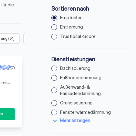
für die
Sortieren nach
Empfohlen
Entfernung
Trustlocal-Score
rung
(
91
)
Fensterwärmedämmung
(
105
)
Schallisolierung
(
64
)
Dienstleistungen
(7)
Dachisolierung
Fußbodendämmung
hrer
Außenwand- &
Fassadendämmung
Grundisolierung
Fensterwärmedämmung
en
expand_more
Mehr anzeigen