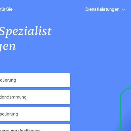
für Sie
Dienstleistungen
Spezialist
gen
olierung
odendämmung
solierung
beratung / Isolierplan