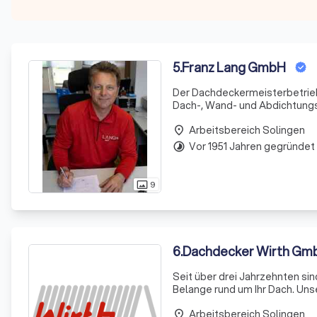
5
.
Franz Lang GmbH
Der Dachdeckermeisterbetrieb 
Dach-, Wand- und Abdichtungst
hochqualifizierten Team aus Me
Arbeitsbereich Solingen
Dienstleistungen, um Ihr Geb
place
Vor 1951 Jahren gegründet
timelapse
9
photo_size_select_actual
6
.
Dachdecker Wirth Gm
Seit über drei Jahrzehnten sind 
Belange rund um Ihr Dach. Un
Qualitätsanspruch, der sich in
Arbeitsbereich Solingen
place