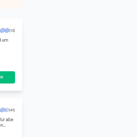
(13)
d um
en
(41)
ür alle
en