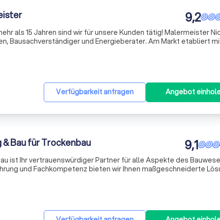
eister
9,2
ehr als 15 Jahren sind wir für unsere Kunden tätig! Malermeister Nico
, Bausachverständiger und Energieberater. Am Markt etabliert mi
nstamm. Lassen auch sie sich überzeugen, ihre Zufriedenheit ist 
Verfügbarkeit anfragen
Angebot einhol
 & Bau für Trockenbau
9,1
au ist Ihr vertrauenswürdiger Partner für alle Aspekte des Bauwese
ahrung und Fachkompetenz bieten wir Ihnen maßgeschneiderte Lös
geschnitten sind. Unser kundenorientiertes Team legt großen Wert a
Verfügbarkeit anfragen
Angebot einhol