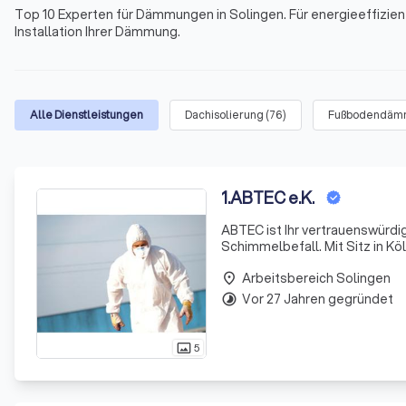
Top 10 Experten für Dämmungen in Solingen. Für energieeffizien
Installation Ihrer Dämmung.
Alle Dienstleistungen
Dachisolierung
(
76
)
Fußbodendäm
1
.
ABTEC e.K.
ABTEC ist Ihr vertrauenswürdi
Schimmelbefall. Mit Sitz in Köl
Feuchtigkeits- und Schimmelp
Arbeitsbereich Solingen
place
Vor 27 Jahren gegründet
timelapse
5
photo_size_select_actual