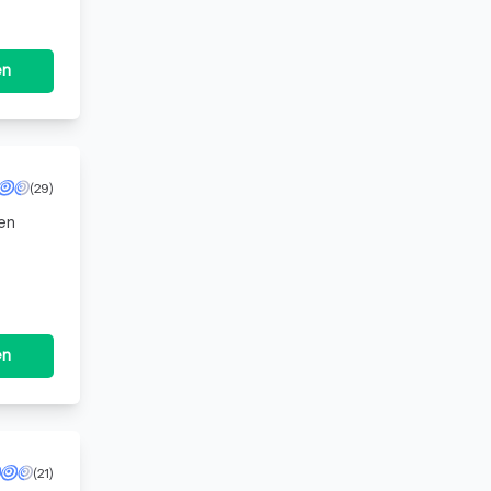
en
(29)
en
höchste
en
(21)