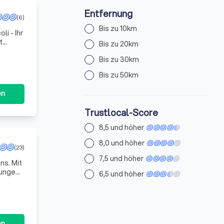
Entfernung
(6)
Bis zu 10km
li - Ihr
t
Bis zu 20km
unser
Bis zu 30km
Bis zu 50km
en
Trustlocal-Score
8,5 und höher
8,0 und höher
(23)
7,5 und höher
ns. Mit
ungen,
6,5 und höher
uf Tr
en