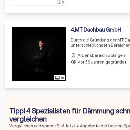
5
photo_size_select_actual
4
.
MT Dachbau GmbH
Durch die Gründung der MT Da
unterschiedlichsten Bereich
mit Leistungen rund um Ihr Da
Arbeitsbereich Solingen
place
Vor 56 Jahren gegründet
timelapse
15
photo_size_select_actual
Tipp! 4 Spezialisten für Dämmung schn
vergleichen
Vergleichen und sparen Sie! Jetzt 4 Angebote der besten Sp