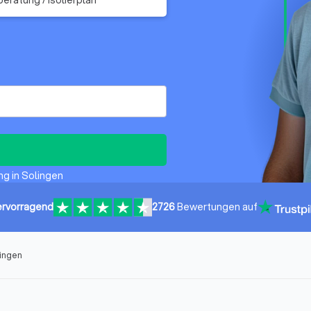
ng in Solingen
rvorragend
2726
Bewertungen auf
lingen