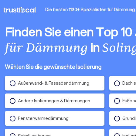
Die besten 1130+ Spezialisten für Dämmung
Finden Sie einen Top 10
in
für Dämmung
Solin
Wählen Sie die gewünschte Isolierung
Außenwand- & Fassadendämmung
Dachis
Andere Isolierungen & Dämmungen
Fußb
Fensterwärmedämmung
Grundi
Schallisolierung
Isolier