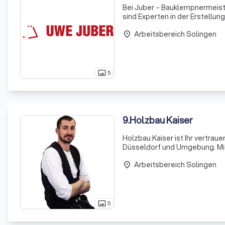
Bei Juber – Bauklempnermeist
sind Experten in der Erstellu
wie Holz, Metall, Schiefer, Ro
Arbeitsbereich Solingen
place
5
photo_size_select_actual
9
.
Holzbau Kaiser
Holzbau Kaiser ist Ihr vertrau
Düsseldorf und Umgebung. Mit 
Lösungen für Ihr Zuhause und 
Arbeitsbereich Solingen
place
5
photo_size_select_actual