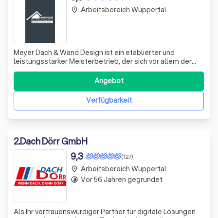
Arbeitsbereich Wuppertal
place
Meyer Dach & Wand Design ist ein etablierter und
leistungsstarker Meisterbetrieb, der sich vor allem der
handwerklichen Qualität und Ästhetik von Dach und Wand
verschrieben hat. Wir erbringen für Sie sämtliche
Angebot
Leistungen rund um Ihr Dach, inkl. Beratung, Planung,
Aufbau und Wartung. Wir erstellen Da
Verfügbarkeit
2
.
Dach Dörr GmbH
9,3
(127)
Arbeitsbereich Wuppertal
place
Vor 56 Jahren gegründet
timelapse
Als Ihr vertrauenswürdiger Partner für digitale Lösungen