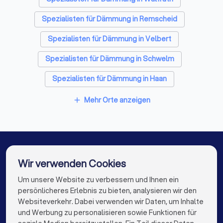
Sanitärinstallateure in Wuppertal
Spezialisten für Dämmung in Remscheid
Fliesenleger in Wuppertal
Spezialisten für Dämmung in Velbert
Fensterbauer in Wuppertal
Spezialisten für Dämmung in Schwelm
Bodenleger in Wuppertal
Spezialisten für Dämmung in Haan
Spezialisten für Dämmung in Sprockhövel
Mehr Orte anzeigen
add
Spezialisten für Dämmung in Solingen
Spezialisten für Dämmung in Mettmann
Spezialisten für Dämmung in Wermelskirchen
Wir verwenden Cookies
Spezialisten für Dämmung in Heiligenhaus
Um unsere Website zu verbessern und Ihnen ein
Die besten Spezialisten für Dämmung für Sie
persönlicheres Erlebnis zu bieten, analysieren wir den
Spezialisten für Dämmung in Berlin
Websiteverkehr. Dabei verwenden wir Daten, um Inhalte
info@trustlocal.de
und Werbung zu personalisieren sowie Funktionen für
Spezialisten für Dämmung in Hamburg