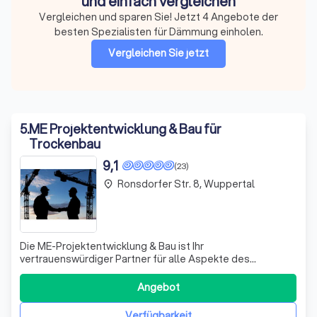
und einfach vergleichen
Vergleichen und sparen Sie! Jetzt 4 Angebote der
besten Spezialisten für Dämmung einholen.
Vergleichen Sie jetzt
5
.
ME Projektentwicklung & Bau für
Trockenbau
9,1
(23)
Ronsdorfer Str. 8, Wuppertal
place
Die ME-Projektentwicklung & Bau ist Ihr
vertrauenswürdiger Partner für alle Aspekte des
Bauwesens. Mit unserer jahrzehntelangen Erfahrung und
Fachkompetenz bieten wir Ihnen maßgeschneiderte
Angebot
Lösungen, die exakt auf Ihren Bedarf zugeschnitten sind.
Unser kundenorientiertes Team legt großen Wert auf Tr
Verfügbarkeit