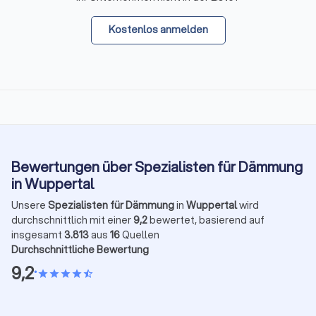
Kostenlos anmelden
Bewertungen über Spezialisten für Dämmung
in Wuppertal
Unsere
Spezialisten für Dämmung
in
Wuppertal
wird
durchschnittlich mit einer
9,2
bewertet, basierend auf
insgesamt
3.813
aus
16
Quellen
Durchschnittliche Bewertung
9,2
•
star
star
star
star
star_half