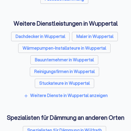
Weitere Dienstleistungen in Wuppertal
Dachdecker in Wuppertal
Maler in Wuppertal
Wärmepumpen-Installateure in Wuppertal
Bauunternehmer in Wuppertal
Reinigungsfirmen in Wuppertal
Stuckateure in Wuppertal
Umzugsunternehmen in Wuppertal
Weitere Dienste in Wuppertal anzeigen
add
Kammerjäger in Wuppertal
Spezialisten für Dämmung an anderen Orten
Sicherheitstechniker in Wuppertal
Trockenbauer in Wuppertal
Spezialisten für Dämmung in Wülfrath