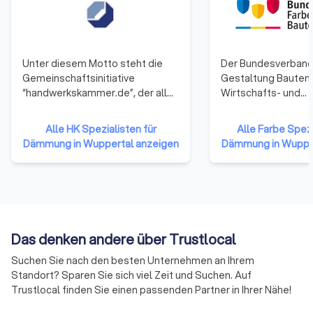
Unter diesem Motto steht die
Der Bundesverband
Gemeinschaftsinitiative
Gestaltung Bautens
“handwerkskammer.de”, der alle
Wirtschafts- und
53 Handwerkskammern
Arbeitgeberverband
angehören. Sie repräsentieren
100 Jahren Interes
Alle HK Spezialisten für
Alle Farbe Spezi
damit das gesamte Handwerk in
für das Maler- und
Dämmung in Wuppertal anzeigen
Dämmung in Wupper
der Bundesrepublik Deutschland.
Lackiererhandwerk 
Die Mitglieder haben sich darauf
Deutschland. Seine
verständigt, ihre Ressourcen zu
sind die örtlichen I
bündeln und neue Formen der
unterstützen die Inn
Zusammenarbeit zu erproben.
täglichen Arbeit u
Auf diese Weise soll die Arbeit
fit für die Zukunft. 
Das denken andere über Trustlocal
der Handwerkskammern
die Interessen uns
effizienter und effektiver
gegenüber Politik, 
Suchen Sie nach den besten Unternehmen an Ihrem
werden.
Industrie, Handel,
Standort? Sparen Sie sich viel Zeit und Suchen. Auf
Handwerkskammer
Trustlocal finden Sie einen passenden Partner in Ihrer Nähe!
Gewerkschaften un
Interessengruppen 