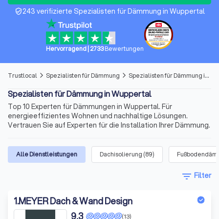
243 verifizierte Spezialisten für Dämmung in Wuppertal
verified_user
Hervorragend
|
2733
Bewertungen
Trustlocal
Spezialisten für Dämmung
Spezialisten für Dämmung in Wuppertal
arrow_forward_ios
arrow_forward_ios
Spezialisten für Dämmung in Wuppertal
Top 10 Experten für Dämmungen in Wuppertal. Für
energieeffizientes Wohnen und nachhaltige Lösungen.
Vertrauen Sie auf Experten für die Installation Ihrer Dämmung.
Alle Dienstleistungen
Dachisolierung
(
89
)
Fußbodendäm
filter_list
Filter
1
.
MEYER Dach & Wand Design
9,3
(13)