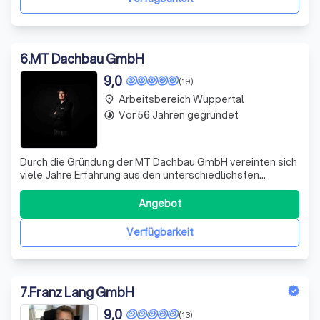
6
.
MT Dachbau GmbH
9,0
(19)
Arbeitsbereich Wuppertal
place
Vor 56 Jahren gegründet
timelapse
Durch die Gründung der MT Dachbau GmbH vereinten sich
viele Jahre Erfahrung aus den unterschiedlichsten
Bereichen des professionellen Dachbaus, um Kunden in
Schwelm und Umgebung mit Leistungen rund um Ihr Dach
Angebot
zu versorgen.
Verfügbarkeit
7
.
Franz Lang GmbH
9,0
(13)