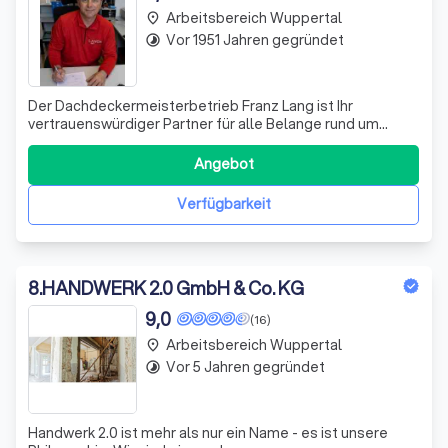
Arbeitsbereich Wuppertal
place
Vor 1951 Jahren gegründet
timelapse
Der Dachdeckermeisterbetrieb Franz Lang ist Ihr
vertrauenswürdiger Partner für alle Belange rund um
Dach-, Wand- und Abdichtungstechnik. Mit unserer
langjährigen Erfahrung und unserem hochqualifizierten
Angebot
Team aus Meistern und Fachkräften bieten wir Ihnen eine
Vielzahl von Dienstleistungen, um Ihr Geb
Verfügbarkeit
8
.
HANDWERK 2.0 GmbH & Co. KG
9,0
(16)
Arbeitsbereich Wuppertal
place
Vor 5 Jahren gegründet
timelapse
Handwerk 2.0 ist mehr als nur ein Name - es ist unsere