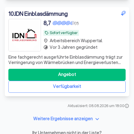
10
.
IDN Einblasdämmung
8,7
(7)
Sofort verfügbar
local_offer
Arbeitsbereich Wuppertal
place
Vor 3 Jahren gegründet
timelapse
Eine fachgerecht ausgeführte Einblasdämmung trägt zur
Verringerung von Wärmebrücken und Energieverlusten
bei.
Angebot
Verfügbarkeit
Aktualisiert: 08.08.2026 um 18:00
info
keyboard_arrow_down
Weitere Ergebnisse anzeigen
Ihr Unternehmen nicht in der Liste?