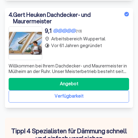
4
.
Gert Heuken Dachdecker- und
Maurermeister
9,1
(13)
Arbeitsbereich Wuppertal
place
Vor 61 Jahren gegründet
timelapse
Willkommen bei Ihrem Dachdecker- und Maurermeister in
Mülheim an der Ruhr. Unser Meisterbetrieb besteht seit
über 40 Jahren und bietet Ihnen eine Vielzahl von
Leistungen an. Wir sind Experten für Dächer jeglicher Art,
Angebot
Bauklempnerei, Abdichtungstechnik, Dachfenster,
Fassadenbekleidung, Trockenbau, Da
Verfügbarkeit
Tipp! 4 Spezialisten für Dämmung schnell