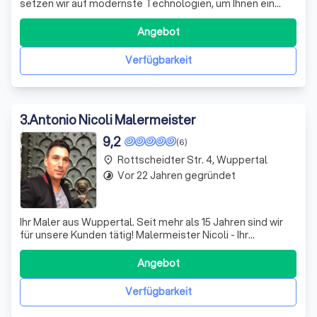
setzen wir auf modernste Technologien, um Ihnen ein
optimales Online-Erlebnis zu bieten. Wir verstehen, dass
jeder Kunde einzigartig ist und individuelle Bedürfnisse
Angebot
hat. Daher bieten wir maßgeschneiderte Lösungen, die auf
Ihre spezifischen An
Verfügbarkeit
3
.
Antonio Nicoli Malermeister
9,2
(6)
Rottscheidter Str. 4, Wuppertal
place
Vor 22 Jahren gegründet
timelapse
Ihr Maler aus Wuppertal. Seit mehr als 15 Jahren sind wir
für unsere Kunden tätig! Malermeister Nicoli - Ihr
Wuppertaler Malerunternehmen, Bausachverständiger
und Energieberater. Am Markt etabliert mit festem und
Angebot
zufriedenem Kundenstamm. Lassen auch sie sich
überzeugen, ihre Zufriedenheit ist unser
Verfügbarkeit