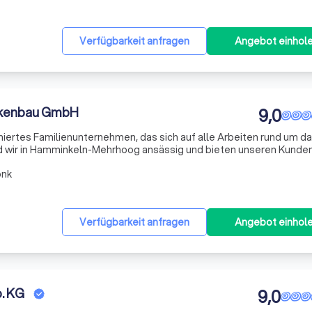
Verfügbarkeit anfragen
Angebot einhol
ckenbau GmbH
9,0
iertes Familienunternehmen, das sich auf alle Arbeiten rund um d
sind wir in Hamminkeln-Mehrhoog ansässig und bieten unseren Kunde
hrtes Know-how. Unser Team, bestehend aus gelernten Tischler- 
onk
Verfügbarkeit anfragen
Angebot einhol
. KG
9,0