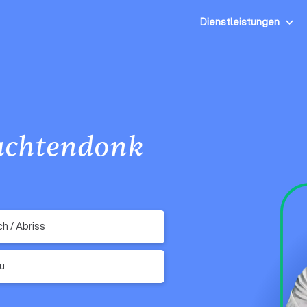
Dienstleistungen
chtendonk
h / Abriss
u