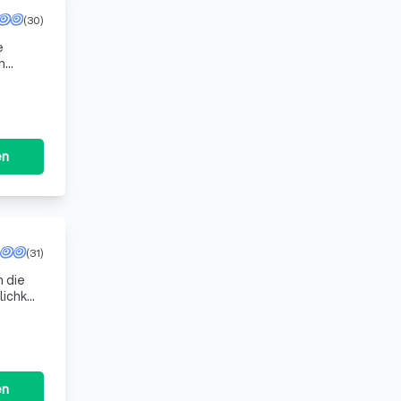
(30)
e
n
eng mit
en
(31)
h die
lichkeit
en