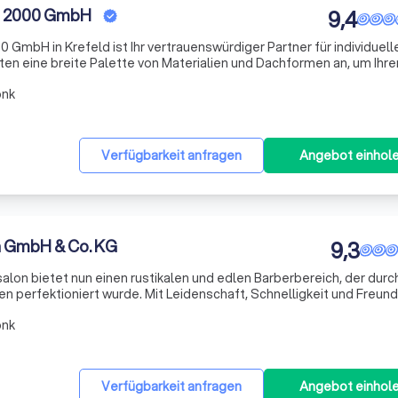
u 2000 GmbH
9,4
GmbH in Krefeld ist Ihr vertrauenswürdiger Partner für individuell
ten eine breite Palette von Materialien und Dachformen an, um Ihre
recht zu werden. Unser Team von erfahrenen Fachleuten arbeitet 
onk
Verfügbarkeit anfragen
Angebot einhol
en GmbH & Co. KG
9,3
alon bietet nun einen rustikalen und edlen Barberbereich, der durc
en perfektioniert wurde. Mit Leidenschaft, Schnelligkeit und Freund
er Linie. Überzeugen Sie sich selbst von unserer Expertise und
onk
Verfügbarkeit anfragen
Angebot einhol