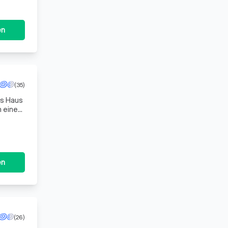
en
(35)
as Haus
n eine
und
en
(26)