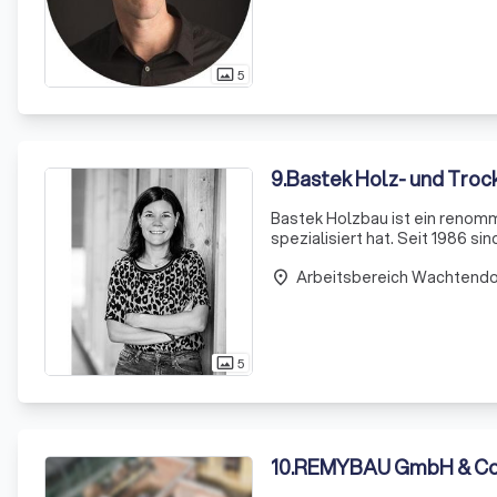
5
photo_size_select_actual
9
.
Bastek Holz- und Tro
Bastek Holzbau ist ein renomm
spezialisiert hat. Seit 1986 
beständige Qualität und bewä
Arbeitsbereich Wachtend
Zimm
place
5
photo_size_select_actual
10
.
REMYBAU GmbH & Co