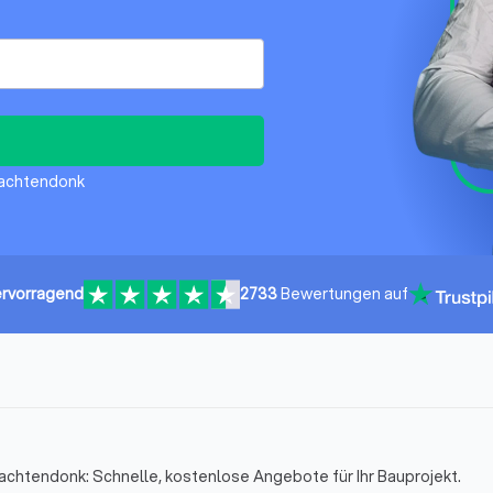
Wachtendonk
rvorragend
2733
Bewertungen auf
achtendonk: Schnelle, kostenlose Angebote für Ihr Bauprojekt.