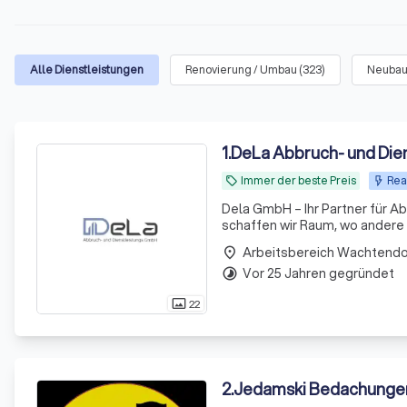
Alle Dienstleistungen
Renovierung / Umbau
(
323
)
Neuba
1
.
DeLa Abbruch- und Die
Immer der beste Preis
Rea
local_offer
Dela GmbH – Ihr Partner für A
schaffen wir Raum, wo andere 
Arbeitsbereich Wachtend
place
Vor 25 Jahren gegründet
timelapse
22
photo_size_select_actual
2
.
Jedamski Bedachung