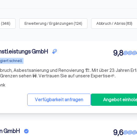
u
(
346
)
Erweiterung / Ergänzungen
(
124
)
Abbruch / Abriss
(
83
)
nstleistungs GmbH
9,8
giert schnell
bbruch, Asbestsanierung und Renovierung 🏗️. Mit über 23 Jahren Er
Grenzen sehen 🚧. Vertrauen Sie auf unsere Expertise🌱.
onk
Verfügbarkeit anfragen
Angebot einhol
en GmbH
9,6