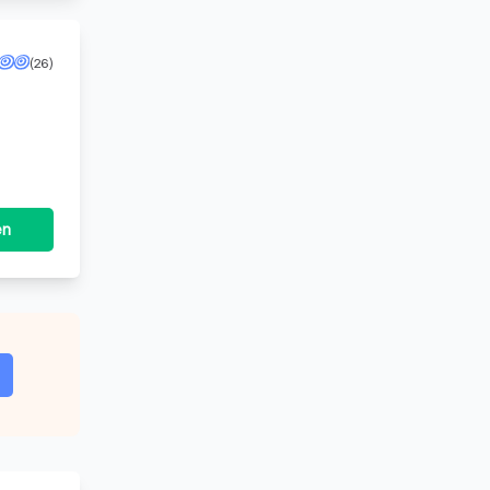
(26)
en