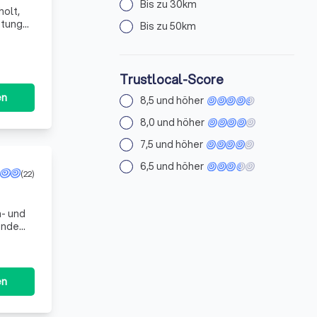
Bis zu 30km
olt,
stungen
Bis zu 50km
ie zum
Trustlocal-Score
en
8,5 und höher
8,0 und höher
7,5 und höher
6,5 und höher
(22)
n- und
ise
en