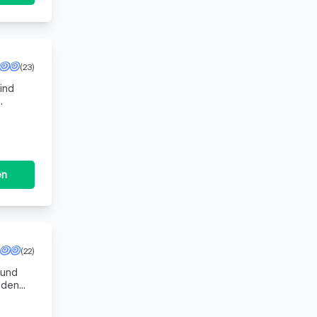
(23)
ind
en
(22)
 und
nden
eitet