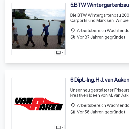
5
.
BTW Wintergartenba
Die BTW Wintergartenbau 2000 
Carports und Markisen. Wir bie
spezifischen Bedürfnissen ge
Arbeitsbereich Wachtend
lokale
place
Vor 37 Jahren gegründet
timelapse
5
photo_size_select_actual
6
.
Dipl.-Ing. H.J. van Aak
Unser neu gestalteter Friseurs
kreativen Ideen von M. van Aak
überzeugt unser Team auf ganz
Arbeitsbereich Wachtend
place
Vor 56 Jahren gegründet
timelapse
5
photo_size_select_actual