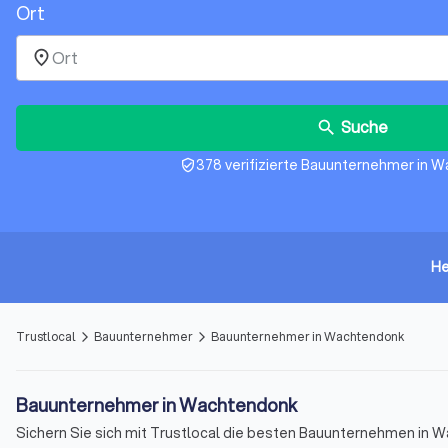
Ort
place
Suche
search
378 verifizierte Bauunternehmer in 
verified_user
He
Trustlocal
Bauunternehmer
Bauunternehmer in Wachtendonk
arrow_forward_ios
arrow_forward_ios
Bauunternehmer in Wachtendonk
Sichern Sie sich mit Trustlocal die besten Bauunternehmen in W