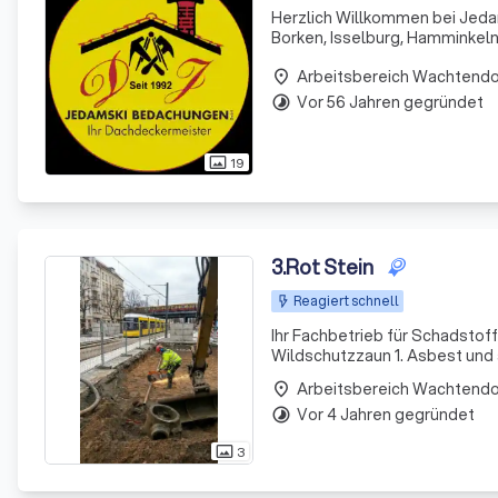
Herzlich Willkommen bei Jedam
Borken, Isselburg, Hamminkel
rund um das Dach: Dachsanier
Arbeitsbereich Wachtend
Beisp
place
Vor 56 Jahren gegründet
timelapse
19
photo_size_select_actual
3
.
Rot Stein
Reagiert schnell
Ihr Fachbetrieb für Schadsto
Wildschutzzaun 1. Asbest und andere Gesundheitsschädliche Gefahrstoffe können schwerwiegende
gesundheitliche Folgen haben 
Arbeitsbereich Wachtend
place
übernehme
Vor 4 Jahren gegründet
timelapse
3
photo_size_select_actual