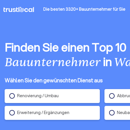
Die besten 3320+ Bauunternehmer
für Sie
Finden Sie einen Top 10
in
Bauunternehmer
Wa
Wählen Sie den gewünschten Dienst aus
Renovierung / Umbau
Abbruc
Erweiterung / Ergänzungen
Neuba