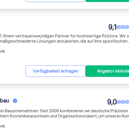
9,1
, Ihrem vertrauenswürdigen Partner für hochwertige Rolltore. Wir s
maßgeschneiderte Lösungen anzubieten, die auf ihre spezifischen
d. Unsere Rolltore sind mit einem Aluminium-Profil (PA-77 mm)
onk
Verfügbarkeit anfragen
Angebot einhol
sbau
9,0
ein Bauunternehmen. Seit 2006 kombinieren wir deutsche Präzision
ischem Kostenbewusstsein und Organisationstalent, um unseren Ku
d Renovierungserlebnis zu bieten. Unser Team von Fachleuten begl
onk