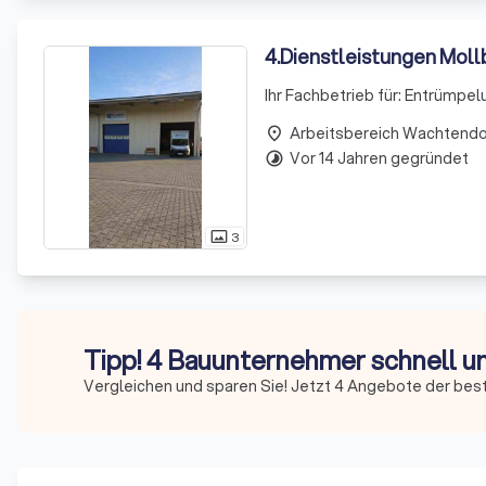
4
.
Dienstleistungen Moll
Ihr Fachbetrieb für: Entrümp
Arbeitsbereich Wachtend
place
Vor 14 Jahren gegründet
timelapse
3
photo_size_select_actual
Tipp! 4 Bauunternehmer schnell u
Vergleichen und sparen Sie! Jetzt 4 Angebote der bes