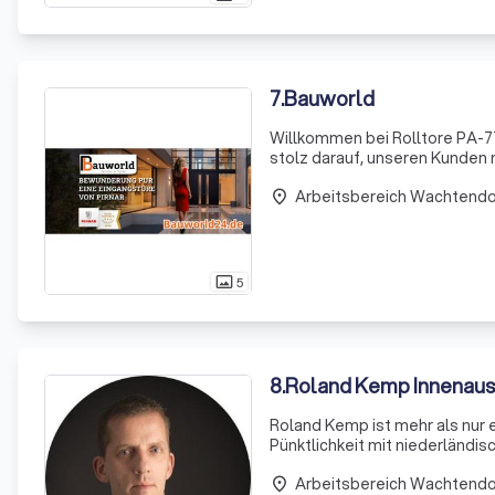
7
.
Bauworld
Willkommen bei Rolltore PA-77
stolz darauf, unseren Kunden 
Bedürfnisse zugeschnitten sin
Arbeitsbereich Wachtend
ausgestattet und
place
5
photo_size_select_actual
8
.
Roland Kemp Innenau
Roland Kemp ist mehr als nur 
Pünktlichkeit mit niederländ
ein unvergleichliches Bau- un
Arbeitsbereich Wachtend
Sie von
place