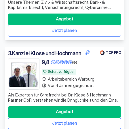
Unsere Themen: Zivil- & Wirtschaftsrecht, Bank- &
Kapitalmarktrecht, Versicherungsrecht, Cybercrime,
Wirtschaftsstrafrecht - - Unsere Arbeitsweise:
unkompliziert, offen, flexibel, vor Ort und digital - aber
Angebot
konsequent und erfolgreich
Jetzt planen
3
.
Kanzlei Klose und Hochmann
TOP PRO
9,8
(86)
Sofort verfügbar
local_offer
Arbeitsbereich Warburg
place
Vor 4 Jahren gegründet
timelapse
Als Experten für Strafrecht bei Dr. Klose & Hochmann
Partner GbR, verstehen wir die Dringlichkeit und den Ernst,
der mit strafrechtlichen Anklagen einhergeht. Wir wissen,
dass schnelles Handeln oft den Unterschied ausmachen
Angebot
kann, und wir sind bereit, uns für Sie einzusetzen. Unsere
Fachanwälte für S
Jetzt planen