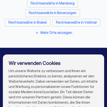
Rechtsanwälte in Marsberg
Die Erstberatung: Vorbereitung und wichtige
Fragen
Rechtsanwälte in Beverungen
Das erste Gespräch mit einem Anwalt dient der
gegenseitigen Einschätzung. Sie prüfen, ob der Anwalt zu
Rechtsanwälte in Brakel
Rechtsanwälte in Vellmar
Ihnen passt, und der Anwalt bewertet, ob er Ihren Fall
Rechtsanwälte in Bad Driburg
übernehmen kann und möchte.
Mehr Orte anzeigen
add
Rechtsanwälte in Kassel
Rechtsanwälte in Korbach
Diese Unterlagen sollten Sie mitbringen
Rechtsanwälte in Fuldatal
Rechtsanwälte in Berlin
Alle relevanten Dokumente (Verträge, Kündigungen,
Rechtsanwälte in Hamburg
Wir verwenden Cookies
Mahnungen, Gerichtsbescheide etc.)
Chronologische Übersicht der Ereignisse
Rechtsanwälte in München
Rechtsanwälte in Köln
Um unsere Website zu verbessern und Ihnen ein
Die besten Rechtsanwälte für Sie
persönlicheres Erlebnis zu bieten, analysieren wir den
Korrespondenz mit der Gegenseite
Rechtsanwälte in Frankfurt am Main
Websiteverkehr. Dabei verwenden wir Daten, um Inhalte
info@trustlocal.de
Beweismittel (E-Mails, Fotos, Zeugenaussagen)
und Werbung zu personalisieren sowie Funktionen für
Rechtsanwälte in Stuttgart
Ihre konkreten Fragen und Ziele
soziale Medien bereitzustellen. Ein Teil dieser Daten
wird mit unseren Partnern geteilt. Diese können die
Rechtsanwälte in Düsseldorf
Informationen mit Daten kombinieren, die Sie ihnen