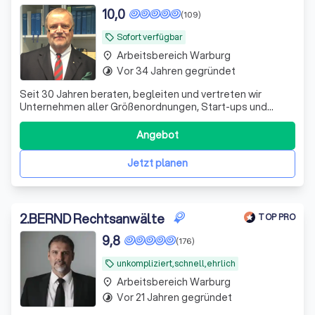
10,0
(109)
Sofort verfügbar
local_offer
Arbeitsbereich Warburg
place
Vor 34 Jahren gegründet
timelapse
Seit 30 Jahren beraten, begleiten und vertreten wir
Unternehmen aller Größenordnungen, Start-ups und
Agenturen. Unsere Patentanwälte setzen sich für den
Schutz Ihres geistigen Eigentums ein, unsere
Angebot
Rechtsanwälte für Ihr Recht bei allen Fragestellungen im
Geschäftsleben. Zusammen mit einem eingespiel
Jetzt planen
2
.
BERND Rechtsanwälte
TOP PRO
9,8
(176)
unkompliziert,schnell,ehrlich
local_offer
Arbeitsbereich Warburg
place
Vor 21 Jahren gegründet
timelapse