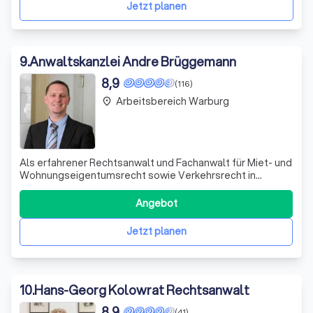
Jetzt planen
9
.
Anwaltskanzlei Andre Brüggemann
8,9
(116)
Arbeitsbereich Warburg
place
Als erfahrener Rechtsanwalt und Fachanwalt für Miet- und
Wohnungseigentumsrecht sowie Verkehrsrecht in
Detmold, biete ich Ihnen eine individuelle, auf Ihr Anliegen
zugeschnittene Beratung auf höchstem Niveau. Meine
Angebot
Expertise erstreckt sich auch auf das
Verbraucherinsolvenzrecht, Arbeitsrecht und For
Jetzt planen
10
.
Hans-Georg Kolowrat Rechtsanwalt
8,9
(41)