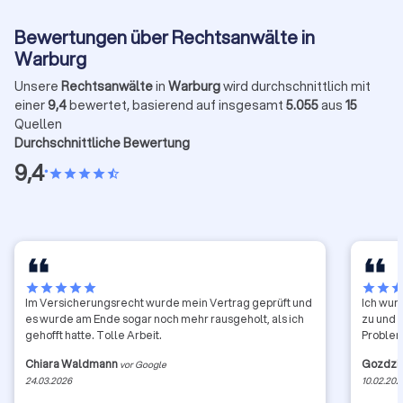
Bewertungen über Rechtsanwälte in
Warburg
Unsere
Rechtsanwälte
in
Warburg
wird durchschnittlich mit
einer
9,4
bewertet, basierend auf insgesamt
5.055
aus
15
Quellen
Durchschnittliche Bewertung
9,4
•
star
star
star
star
star_half
star
star
star
star
star
star
star
sta
Im Versicherungsrecht wurde mein Vertrag geprüft und
Ich wur
es wurde am Ende sogar noch mehr rausgeholt, als ich
zu und 
gehofft hatte. Tolle Arbeit.
Problem
Chiara Waldmann
Gozdzia
vor Google
24.03.2026
10.02.202