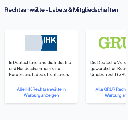
flexible Terminvereinbarungen? Besonders bei eiligen
Rechtsanwälte - Labels & Mitgliedschaften
Angelegenheiten ist Erreichbarkeit wichtig.
Transparente Kosten:
Seriöse Anwälte informieren Sie vorab
über die voraussichtlichen Kosten. Sie erklären, ob nach
Rechtsanwaltsvergütungsgesetz (RVG), Stundensatz oder
Pauschalhonorar abgerechnet wird, und weisen auf mögliche
Zusatzkosten hin.
Persönlicher Eindruck:
Das Vertrauensverhältnis ist zentral.
Fühlen Sie sich ernst genommen? Geht der Rechtsanwalt auf
Ihre Sorgen ein? Die Chemie zwischen Mandant und Anwalt
In Deutschland sind die Industrie-
Die Deutsche Verei
sollte stimmen, besonders bei längeren Verfahren.
und Handelskammern eine
gewerblichen Rech
Körperschaft des öffentlichen
Urheberrecht (GRUR)
Rechts. Zu ihnen gehören
größte und älteste 
Die wichtigsten Rechtsgebiete im Überblick
Unternehmen einer Region. Alle
Deutschland mit d
Alle IHK Rechtsanwälte in
Alle GRUR Recht
Gewerbetreibenden und
gewerblichen Rech
Die deutsche Rechtslandschaft ist in verschiedene
Warburg anzeigen
Warburg an
Unternehmen mit Ausnahme
dem Urheberrecht 
Fachgebiete unterteilt. Je nach Ihrem Anliegen benötigen Sie
reiner Handwerksunternehmen,
Vereinigungen. Sie 
einen Spezialisten für das entsprechende Gebiet. Die
Landwirtschaften und
bekannt unter dem 
wichtigsten Rechtsgebiete sind:
Freiberufler (die nicht ins
„GRUR" und dem Na
Arbeitsrecht:
Unterstützung bei Kündigungen, Abmahnungen,
Handelsregister eingetragen
Verein". GRUR wurde im Jahre
Aufhebungsverträgen, Abfindungsverhandlungen,