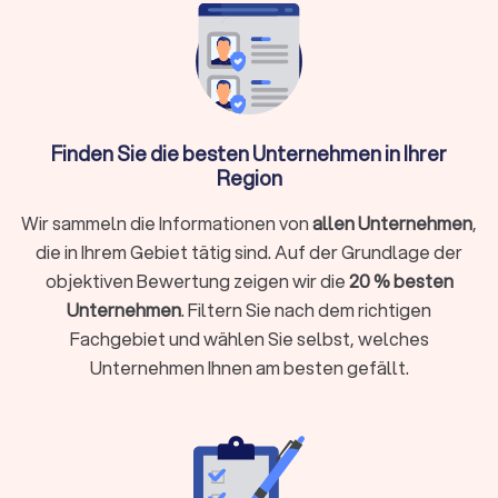
Wann brauche ich überhaupt einen
Rechtsanwalt?
Sie müssen nicht bei jedem rechtlichen Anliegen sofort einen
Anwalt einschalten. Bei kleineren Fragen hilft oftmals die
Erstberatung bei einer Verbraucherzentrale oder eine
gezielte Online-Recherche. Ein Rechtsanwalt unterstützt Sie
Finden Sie die besten Unternehmen in Ihrer
ganz gezielt, wenn:
Region
Sie kurzfristig eine Frist wahren müssen (zum Beispiel bei
Wir sammeln die Informationen von
allen Unternehmen
,
einer Kündigungsschutzklage innerhalb von drei Wochen)
die in Ihrem Gebiet tätig sind. Auf der Grundlage der
Ihr Fall rechtlich komplex ist und spezielles Fachwissen
objektiven Bewertung zeigen wir die
20 % besten
erfordert
Unternehmen
. Filtern Sie nach dem richtigen
Sie eine gerichtliche Vertretung brauchen oder eine Klage
Fachgebiet und wählen Sie selbst, welches
ansteht
Unternehmen Ihnen am besten gefällt.
Sie einen Vertrag prüfen oder aufsetzen möchten (etwa
Mietvertrag, Kaufvertrag oder Arbeitsvertrag)
Ihr Anliegen mit hohen finanziellen oder persönlichen
Risiken verbunden ist
Sie Ihre Rechte gegenüber Behörden, Arbeitgebern oder