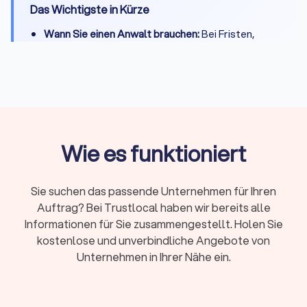
Das Wichtigste in Kürze
Wann Sie einen Anwalt brauchen:
Bei Fristen,
komplexen Fällen, Gerichtsverfahren oder hohen
Risiken
Erstberatung:
Gesetzlich begrenzt auf maximal
226,10 Euro, viele Kanzleien bieten 15-20 Minuten
kostenlos
Fachanwalt:
24 Spezialisierungen in Deutschland,
Wie es funktioniert
nachgewiesene Expertise durch Fortbildungen
Kosten:
RVG-Gebühren, Stundensätze (180-350
Sie suchen das passende Unternehmen für Ihren
Euro) oder Pauschalpreise je nach Fall
Auftrag? Bei Trustlocal haben wir bereits alle
Rechtsschutz:
Prüfen Sie Versicherungsschutz
Informationen für Sie zusammengestellt. Holen Sie
oder Prozesskostenhilfe bei geringem
kostenlose und unverbindliche Angebote von
Einkommen
Unternehmen in Ihrer Nähe ein.