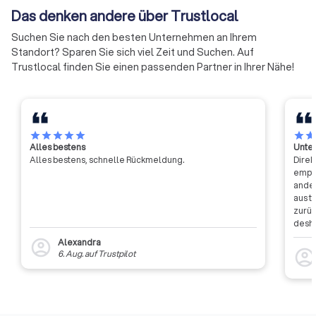
sind) gehören ihnen per Gesetz
1891 gegründet, um
Zeugniserteilung, Überstundenvergütung oder Mobbing am
Das denken andere über Trustlocal
an.
die am gewerblich
Arbeitsplatz. Fachanwälte für Arbeitsrecht vertreten sowohl
und am Wettbewer
Suchen Sie nach den besten Unternehmen an Ihrem
Arbeitnehmer als auch Arbeitgeber.
interessierten Krei
Standort? Sparen Sie sich viel Zeit und Suchen. Auf
Familienrecht:
Beratung und Vertretung bei Scheidung,
auch die Fachleute
Trustlocal finden Sie einen passenden Partner in Ihrer Nähe!
Trennung, Unterhalt (Kindesunterhalt, Ehegattenunterhalt),
Urheberrechts zu
Sorgerecht, Umgangsrecht, Zugewinnausgleich,
führen, die wissens
Eheverträgen und Adoptionen. Auch internationale
Erörterung der ein
Scheidungen erfordern spezialisiertes Wissen.
Rechtsfragen zu fö
Mietrecht und Immobilienrecht:
Hilfe bei Streitigkeiten
hieß es damals - de
star
star
star
star
star
star
sta
zwischen Mietern und Vermietern, Kündigungen,
Alles bestens
Unter
der schwierigen Au
Alles bestens, schnelle Rückmeldung.
Direk
Mietminderungen, Betriebskostenabrechnungen,
Gesetzgebung auf
empfa
Schönheitsreparaturen oder Räumungsklagen. Auch beim
Rechtsgebiete zur 
ander
Immobilienkauf oder Bauvorhaben ist rechtliche Beratung
gehen. Heute ist der
aus t
satzungsmäßige Zw
wichtig.
zurüc
Vereinigung die
Strafrecht:
Verteidigung bei strafrechtlichen Vorwürfen wie
desha
dass 
wissenschaftliche 
Betrug, Diebstahl, Körperverletzung, Verkehrsdelikten oder
Alexandra
account_circle
auszu
und der Ausbau de
account_circl
6. Aug.
auf
Trustpilot
Wirtschaftskriminalität. Strafverteidiger begleiten Sie im
weite
gewerblichen Rech
Ermittlungsverfahren, bei Vernehmungen und vor Gericht.
Rückm
und des Urheberrec
Verkehrsrecht:
Unterstützung nach Unfällen, bei
entsc
Ebene des deutsch
Etwas
Bußgeldverfahren, Fahrverboten, Führerscheinentzug oder
europäischen und
Auffi