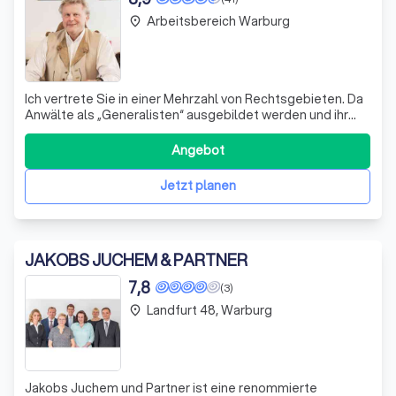
Arbeitsbereich Warburg
place
Ich vertrete Sie in einer Mehrzahl von Rechtsgebieten. Da
Anwälte als „Generalisten“ ausgebildet werden und ihr
Studium sie – wie etwa auch Richter – befähigt, sämtliche
Rechtsgebiete zu bearbeiten, kann ich Ihnen, gestützt auf
Angebot
langjährige Praxiserfahrung, in vielen Bereichen eine
maßgeschneiderte B
Jetzt planen
JAKOBS JUCHEM & PARTNER
7,8
(3)
Landfurt 48, Warburg
place
Jakobs Juchem und Partner ist eine renommierte