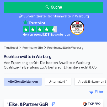
Suche
search
133 verifizierte Rechtsanwälte in Warburg
verified_user
Hervorragend
|
2731
Bewertungen
Trustlocal
Rechtsanwälte
Rechtsanwälte in Warburg
arrow_forward_ios
arrow_forward_ios
Rechtsanwälte in Warburg
Von Experten geprüft: Die besten Anwälte in Warburg.
Qualifizierte Beratung zu Arbeitsrecht, Familienrecht & Co.
Alle Dienstleistungen
Unterhalt
(
91
)
Arbeit, Einkommen &
filter_list
Filter
1
.
Eikel & Partner GbR
TOP PRO