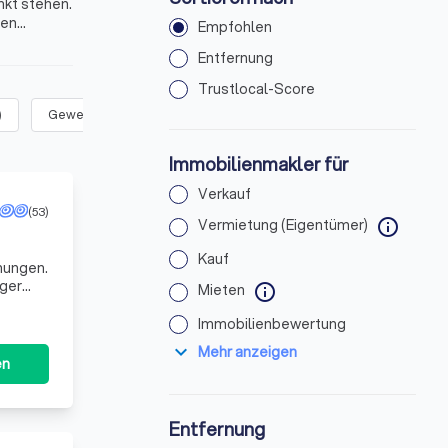
nkt stehen.
den
Empfohlen
Entfernung
Trustlocal-Score
)
Gewerbliche Immobilien
(
36
)
Immobilienmakler für
Verkauf
(53)
Vermietung (Eigentümer)
info
Kauf
nungen.
Mieten
info
svollen
Immobilienbewertung
expand_more
Mehr anzeigen
en
Entfernung