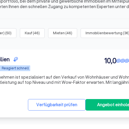
rtfolio, bei dem private und gewerbliche Immobilien im Mittelpu
 bieten Ihnen den schnellen Zugang zu kompetenten Experten unter 
rsichtlichen Listen, den aussagekräftigen Profilen und echten
er)
(
50
)
Kauf
(
46
)
Mieten
(
46
)
Immobilienbewertung
(
36
lien
10,0
Reagiert schnell
ehmen ist spezialisiert auf den Verkauf von Wohnhäuser und Woh
ung auf top Niveau und mit Wow-Faktor erwarten. Mit langjähriger
Fachwissen in der Immobilienbranche bieten wir unseren anspruch
Verfügbarkeit prüfen
Angebot einhol