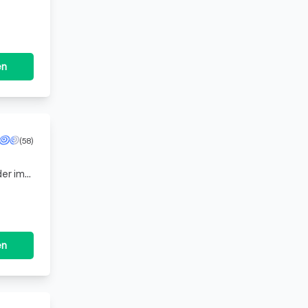
s
en
(58)
der im
r Zi
en