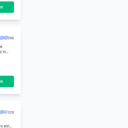
en
(58)
ns da
en
(23)
es eine