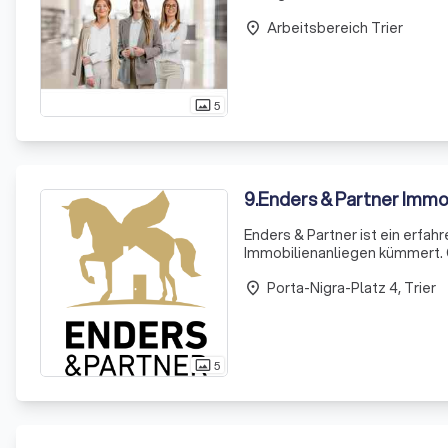
nachhaltige und gemütliche 
Arbeitsbereich Trier
verfügt über ein
place
5
photo_size_select_actual
9
.
Enders & Partner Immo
Enders & Partner ist ein erfah
Immobilienanliegen kümmert. O
Ausland, wir stehen Ihnen mit u
Porta-Nigra-Platz 4, Trier
place
5
photo_size_select_actual