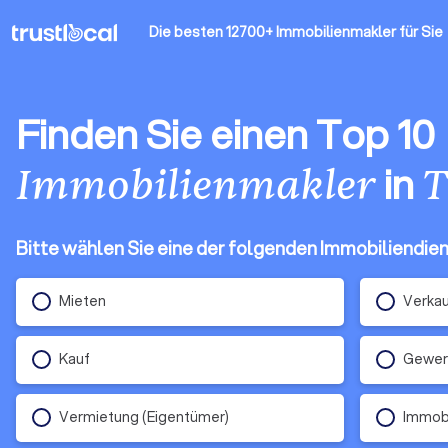
Die besten 12700+ Immobilienmakler
für Sie
Finden Sie einen Top 10
in
Immobilienmakler
T
Bitte wählen Sie eine der folgenden Immobiliendie
Mieten
Verka
Kauf
Gewerb
Vermietung (Eigentümer)
Immob