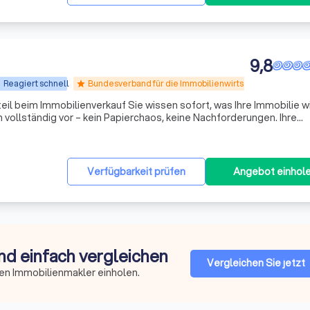
9,8
Reagiert schnell
Bundesverband für die Immobilienwirtschaft
star
uf Sie wissen sofort, was Ihre Immobilie wirklich
Immobilie wird so präsentiert, dass sie die richtigen Käufer anspricht. Interessenten werden vor
Verfügbarkeit prüfen
Angebot einhol
nd einfach vergleichen
Vergleichen Sie jetzt
en Immobilienmakler einholen.