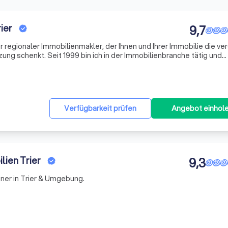
ier
9,7
hr regionaler Immobilienmakler, der Ihnen und Ihrer Immobilie die ve
 schenkt. Seit 1999 bin ich in der Immobilienbranche tätig und
lienagentur Freiraum Immobilien Trier. Die Vermarktung von Wohn- 
Verfügbarkeit prüfen
Angebot einhol
lien Trier
9,3
tner in Trier & Umgebung.