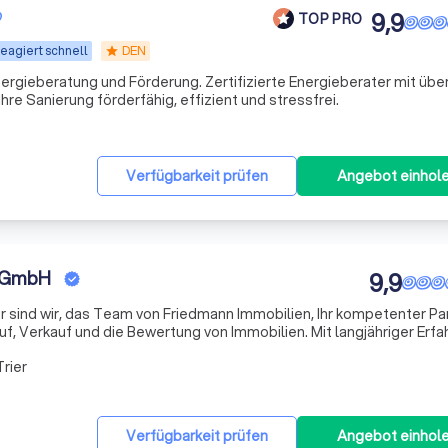
9,9
TOP PRO
eagiert schnell
DEN
star
Energieberatung und Förderung. Zertifizierte Energieberater mit übe
hre Sanierung förderfähig, effizient und stressfrei.
Verfügbarkeit prüfen
Angebot einhol
n GmbH
9,9
er sind wir, das Team von Friedmann Immobilien, Ihr kompetenter Pa
uf, Verkauf und die Bewertung von Immobilien. Mit langjähriger Erf
erstützen wir Sie bei der Suche nach Ihrer Traumimmobilie oder 
rier
Verfügbarkeit prüfen
Angebot einhol