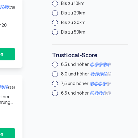
Bis zu 10km
(78)
Bis zu 20km
Bis zu 30km
r 20
Bis zu 50km
en
Trustlocal-Score
8,5 und höher
8,0 und höher
7,5 und höher
(36)
6,5 und höher
rtner
ahrung
beim
en