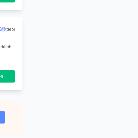
(360)
en