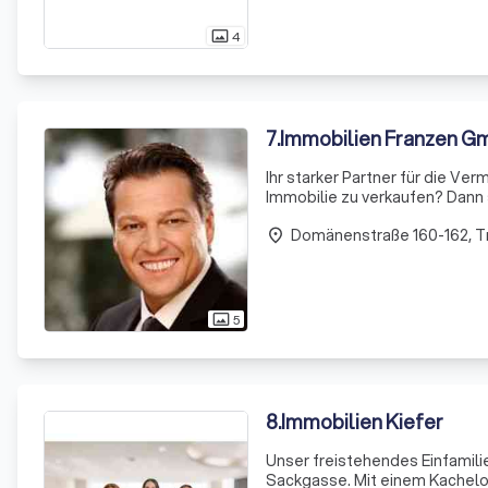
4
photo_size_select_actual
7
.
Immobilien Franzen 
Ihr starker Partner für die Vermarktung Ihrer Immobili
Immobilie zu verkaufen? Dann sind Sie bei uns richtig! Die Immobilien Franzen GmbH mit Firmensitz in
Trier wird Sie umfassend und 
Domänenstraße 160-162, Tr
place
5
photo_size_select_actual
8
.
Immobilien Kiefer
Unser freistehendes Einfamili
Sackgasse. Mit einem Kachelof