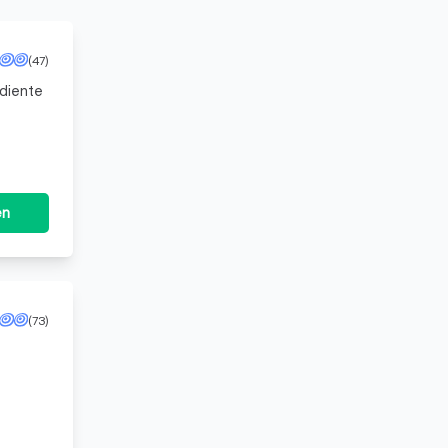
(47)
rdiente
und
en
(73)