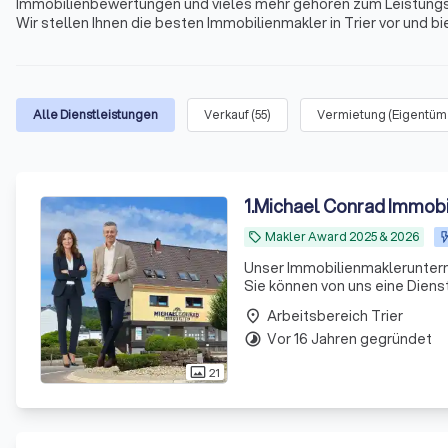
Immobilienbewertungen und vieles mehr gehören zum Leistungspo
Wir stellen Ihnen die besten Immobilienmakler in Trier vor und
Immobilienmaklern in Ihrer Nähe. Profitieren Sie von unseren übe
Kundenbewertungen zu die besten Immobilienmaklern in Trier.
Alle Dienstleistungen
Verkauf
(
55
)
Vermietung (Eigentüm
1
.
Michael Conrad Immobi
Makler Award 2025 & 2026
local_offer
Unser Immobilienmakleruntern
Sie können von uns eine Dienstleist
Erfahrung und umfangreichem 
Arbeitsbereich Trier
place
K
Vor 16 Jahren gegründet
timelapse
21
photo_size_select_actual