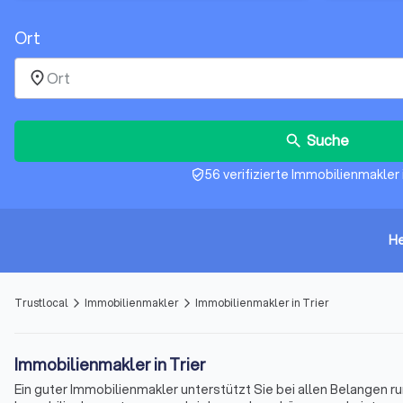
Ort
place
Suche
search
56 verifizierte Immobilienmakler i
verified_user
He
Trustlocal
Immobilienmakler
Immobilienmakler in Trier
arrow_forward_ios
arrow_forward_ios
Immobilienmakler in Trier
Ein guter Immobilienmakler unterstützt Sie bei allen Belangen r