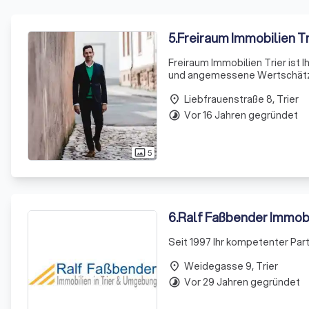
5
.
Freiraum Immobilien Tr
Freiraum Immobilien Trier ist I
und angemessene Wertschätzung
betreibe seit 2010 die Immobi
Liebfrauenstraße 8, Trier
Gew
place
Vor 16 Jahren gegründet
timelapse
5
photo_size_select_actual
6
.
Ralf Faßbender Immobi
Seit 1997 Ihr kompetenter Par
Weidegasse 9, Trier
place
Vor 29 Jahren gegründet
timelapse