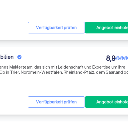
Wohnatmosphäre. Die 46qm große Einliegerwohnung im Erdgeschos
Verfügbarkeit prüfen
Angebot einhol
bilien
8,9
renes Maklerteam, das sich mit Leidenschaft und Expertise um Ihre
b in Trier, Nordrhein-Westfalen, Rheinland-Pfalz, dem Saarland o
nserer langjährigen Erfahrung und digitaler Affinität zur Seite. Unse
Verfügbarkeit prüfen
Angebot einhol