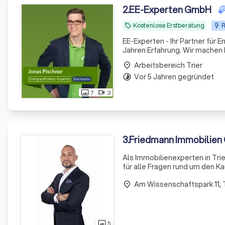
2
.
EE-Experten GmbH
Kostenlose Erstberatung
R
local_offer
EE-Experten - Ihr Partner für 
Jahren Erfahrung. Wir machen I
Arbeitsbereich Trier
place
Vor 5 Jahren gegründet
timelapse
7
3
photo_size_select_actual
videocam
3
.
Friedmann Immobilie
Als Immobilienexperten in Tri
für alle Fragen rund um den Ka
und fundiertem Fachwissen unt
Am Wissenschaftspark 11, T
place
5
photo_size_select_actual