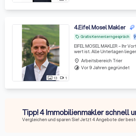
4
.
Eifel Mosel Makler
Gratis Kennenlerngespräch
local_offer
EIFEL MOSEL MAKLER – Ihr Vorteil beim Immobilienverka
wert ist. Alle Unterlagen liegen vollständig vor – kein Papierchaos, keine Nachforderungen. Ihre
Arbeitsbereich Trier
place
Vor 9 Jahren gegründet
timelapse
13
1
photo_size_select_actual
videocam
Tipp! 4 Immobilienmakler schnell u
Vergleichen und sparen Sie! Jetzt 4 Angebote der best