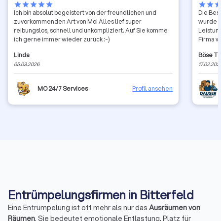
star
star
star
star
star
star
star
sta
Ich bin absolut begeistert von der freundlichen und
Die Bes
zuvorkommenden Art von Mo! Alles lief super
wurde s
reibungslos, schnell und unkompliziert. Auf Sie komme
Leistun
ich gerne immer wieder zurück :-)
Firma w
Linda
Böse T
05.03.2026
17.02.202
MO 24/7 Services
Profil ansehen
Entrümpelungsfirmen in Bitterfeld
Eine Entrümpelung ist oft mehr als nur das
Ausräumen von
Räumen
. Sie bedeutet emotionale Entlastung, Platz für