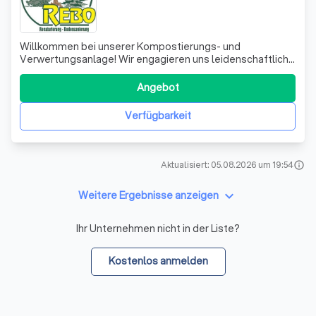
Willkommen bei unserer Kompostierungs- und
Verwertungsanlage! Wir engagieren uns leidenschaftlich
für die nachhaltige Nutzung von Klärschlamm und
Kompost, um die Umwelt zu schützen und
Angebot
landwirtschaftliche Flächen optimal zu bewirtschaften.
Unser Prozess beginnt mit einer sorgfältigen Analyse der
Verfügbarkeit
ang
Aktualisiert: 05.08.2026 um 19:54
info
keyboard_arrow_down
Weitere Ergebnisse anzeigen
Ihr Unternehmen nicht in der Liste?
Kostenlos anmelden