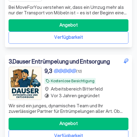
Bei MoveForYou verstehen wir, dass ein Umzug mehr als
nur der Transport von Möbeln ist – es ist der Beginn eines
neuen Kapitels in Ihrem Leben. Deshalb bieten wir Ihnen
einen umfassenden Umzugsservice, der darauf
Angebot
ausgerichtet ist, Ihnen den Übergang so reibungslos und
stressfrei wie möglich zu gesta
Verfügbarkeit
3
.
Dauser Entrümpelung und Entsorgung
9,3
(12)
Kostenlose Besichtigung
local_offer
Arbeitsbereich Bitterfeld
place
Vor 3 Jahren gegründet
timelapse
Wir sind ein junges, dynamisches Team und Ihr
zuverlässiger Partner für Entrümpelungen aller Art. Ob
Wohnungen, Häuser, Garagen oder Gewerbeflächen – wir
übernehmen jede Herausforderung mit Engagement und
Angebot
Professionalität. Neben Entrümpelungen bieten wir auch
kleinere Umzüge, Rückbauten sowie die fa
Verfügbarkeit