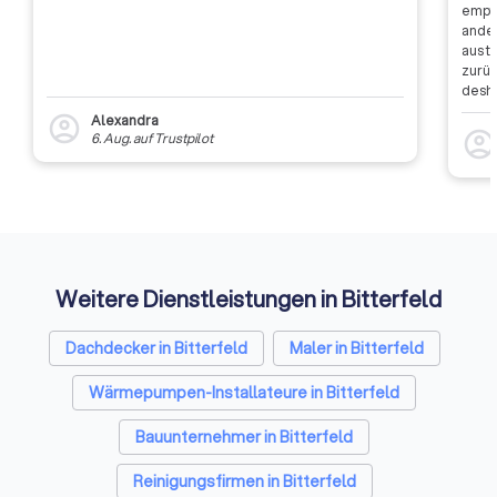
empfa
ander
aus t
zurüc
desha
dass 
Alexandra
account_circle
auszu
account_circl
6. Aug.
auf
Trustpilot
weite
Rückm
entsc
Etwas
Auffi
Weitere Dienstleistungen in Bitterfeld
Dachdecker in Bitterfeld
Maler in Bitterfeld
Wärmepumpen-Installateure in Bitterfeld
Bauunternehmer in Bitterfeld
Reinigungsfirmen in Bitterfeld