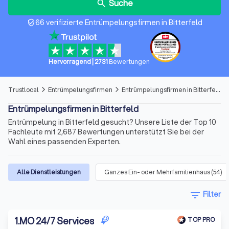
Suche
search
66 verifizierte Entrümpelungsfirmen in Bitterfeld
verified_user
Hervorragend
|
2731
Bewertungen
Trustlocal
Entrümpelungsfirmen
Entrümpelungsfirmen in Bitterfeld
arrow_forward_ios
arrow_forward_ios
Entrümpelungsfirmen in Bitterfeld
Entrümpelung in Bitterfeld gesucht? Unsere Liste der Top 10
Fachleute mit 2,687 Bewertungen unterstützt Sie bei der
Wahl eines passenden Experten.
Alle Dienstleistungen
Ganzes Ein- oder Mehrfamilienhaus
(
54
)
filter_list
Filter
1
.
MO 24/7 Services
TOP PRO