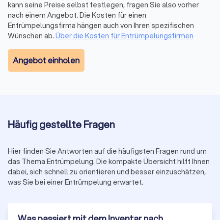
kann seine Preise selbst festlegen, fragen Sie also vorher
Rechtliche Aspekte bei der Entrümpelung
nach einem Angebot. Die Kosten für einen
Bei einer Entrümpelung gelten bestimmte gesetzliche
Entrümpelungsfirma hängen auch von Ihren spezifischen
Vorgaben.
Sondermüll
und
Elektroschrott
müssen
Wünschen ab.
Über die Kosten für Entrümpelungsfirmen
fachgerecht entsorgt werden. Seriöse Anbieter kennen die
Vorschriften und kümmern sich um die
korrekte Trennung
.
Angebot einholen
Wer aus einer Mietwohnung auszieht, sollte den
Mietvertrag
prüfen
: Oft ist eine besenreine Übergabe Pflicht. Nach einem
Todesfall dürfen nur Erbende über den Haushalt verfügen. Bei
Unklarheiten ist rechtlicher Rat von einem
Anwalt für Erbrecht
empfehlenswert.
Häufig gestellte Fragen
Entrümpelungsfirmen finden & vergleichen
Hier finden Sie Antworten auf die häufigsten Fragen rund um
Wenn Sie schnell, unkompliziert und transparent
die
das Thema Entrümpelung. Die kompakte Übersicht hilft Ihnen
passende Entrümpelungsfirma in Bitterfeld finden
möchten,
dabei, sich schnell zu orientieren und besser einzuschätzen,
können Sie geprüfte Dienstleister auf Trustlocal vergleichen.
was Sie bei einer Entrümpelung erwartet.
Jede
Firma auf unserer Plattform ist
offiziell registriert
und
durchläuft eine manuelle
Qualitätsprüfung
. Der aktuelle
Was passiert mit dem Inventar nach
Trustlocal-Score für Entrümpelungsanbieter liegt bei 8.2 von