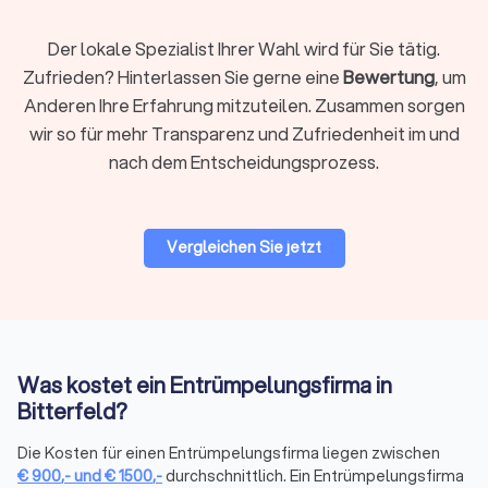
Der lokale Spezialist Ihrer Wahl wird für Sie tätig.
Umzug und Entrümpelung kombinieren
Zufrieden? Hinterlassen Sie gerne eine
Bewertung
, um
Viele
Umzugsunternehmen
bieten mittlerweile kombinierte
Anderen Ihre Erfahrung mitzuteilen. Zusammen sorgen
Leistungen aus
Umzug und Entrümpelung
an. So sparen Sie
wir so für mehr Transparenz und Zufriedenheit im und
nicht nur Zeit, sondern vermeiden auch doppelte Logistik und
Organisationsaufwand.
nach dem Entscheidungsprozess.
Firmenentrümpelung und Spezialfälle
Vergleichen Sie jetzt
Nicht nur Privatpersonen, sondern auch Unternehmen
benötigen professionelle Hilfe beim Räumen. Besonders bei
Standortschließungen oder Umstrukturierungen fällt viel
Inventar an. Anbieter für
Entrümpelung und Entsorgung
übernehmen neben dem Abtransport auch die
Was kostet ein Entrümpelungsfirma in
umweltgerechte Trennung und Entsorgung. Nach der
Räumung helfen spezialisierte
Reinigungsfirmen
beim
Bitterfeld?
Übergabestandard.
Die Kosten für einen Entrümpelungsfirma liegen zwischen
€
900
,-
und
€
1500
,-
durchschnittlich. Ein Entrümpelungsfirma