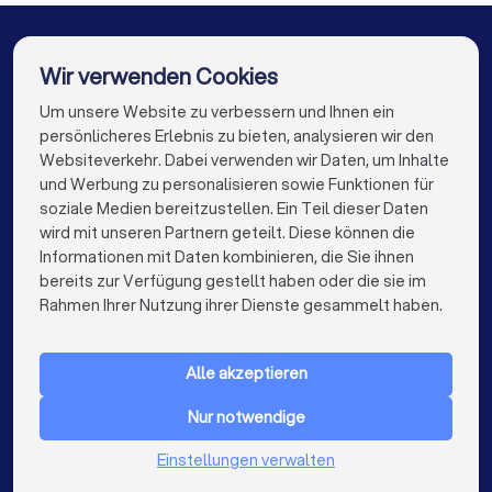
Entrümpelungsfirmen in Markranstädt
Entrümpelungsfirmen in Merseburg
Wir verwenden Cookies
Entrümpelungsfirmen in Bernburg
Um unsere Website zu verbessern und Ihnen ein
Die besten Entrümpelungsfirmen für Sie
persönlicheres Erlebnis zu bieten, analysieren wir den
Entrümpelungsfirmen in Berlin
Websiteverkehr. Dabei verwenden wir Daten, um Inhalte
info@trustlocal.de
und Werbung zu personalisieren sowie Funktionen für
Entrümpelungsfirmen in Hamburg
soziale Medien bereitzustellen. Ein Teil dieser Daten
wird mit unseren Partnern geteilt. Diese können die
Entrümpelungsfirmen in München
Informationen mit Daten kombinieren, die Sie ihnen
bereits zur Verfügung gestellt haben oder die sie im
Entrümpelungsfirmen in Köln
keyboard_arrow_down
FÜR PRIVATPERSONEN
Rahmen Ihrer Nutzung ihrer Dienste gesammelt haben.
Entrümpelungsfirmen in Frankfurt am Main
keyboard_arrow_down
FÜR FIRMEN
Entrümpelungsfirmen in Stuttgart
Alle akzeptieren
keyboard_arrow_down
ÜBER TRUSTLOCAL
Entrümpelungsfirmen in Düsseldorf
Nur notwendige
LAND
Niederlande
Einstellungen verwalten
Entrümpelungsfirmen in Dortmund
Belgien