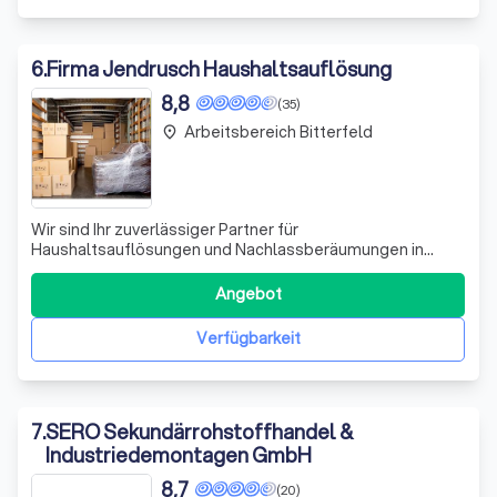
6
.
Firma Jendrusch Haushaltsauflösung
8,8
(35)
Arbeitsbereich Bitterfeld
place
Wir sind Ihr zuverlässiger Partner für
Haushaltsauflösungen und Nachlassberäumungen in
Halle (Saale) und Umgebung. Unser junges, dynamisches
Team hat sich darauf spezialisiert, Ihnen bei der
Angebot
Entrümpelung von Wohnungen, Häusern, Garagen und
sogar Gewerbeeinheiten zur Seite zu stehen. Mit einem
Verfügbarkeit
gepfle
7
.
SERO Sekundärrohstoffhandel &
Industriedemontagen GmbH
8,7
(20)