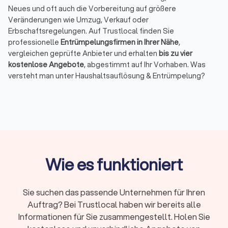
Neues und oft auch die Vorbereitung auf größere
Veränderungen wie Umzug, Verkauf oder
Erbschaftsregelungen. Auf Trustlocal finden Sie
professionelle
Entrümpelungsfirmen in Ihrer Nähe
,
vergleichen geprüfte Anbieter und erhalten
bis zu vier
kostenlose Angebote
, abgestimmt auf Ihr Vorhaben. Was
versteht man unter Haushaltsauflösung & Entrümpelung?
Bei einer Haushaltsauflösung räumt ein Dienstleister den
gesamten Hausstand auf, meist nach einem
Todesfall
, einem
Umzug ins Pflegeheim
oder dem
Verkauf einer Immobilie
. Die
Anbieter sortieren, verwerten und entsorgen Möbel,
Haushaltsgegenstände und
persönliche Dinge
. Im
Unterschied dazu konzentriert sich eine Entrümpelung auf
einzelne Räume
wie
Keller
,
Dachboden
oder
Garage
, in denen
Wie es funktioniert
sich über Jahre ungenutzte oder beschädigte Gegenstände
angesammelt haben.
In vielen Fällen ergeben sich im Anschluss weitere Aufgaben.
Sie suchen das passende Unternehmen für Ihren
Wer eine Immobilie weitergeben oder verkaufen möchte,
Auftrag? Bei Trustlocal haben wir bereits alle
kann beispielsweise eine
Reinigungsfirma
beauftragen. Wenn
Informationen für Sie zusammengestellt. Holen Sie
es hingegen um Nachlassregelung oder Immobilienverkauf