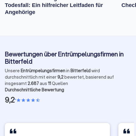
Todesfall: Ein hilfreicher Leitfaden für
Check
Angehörige
Bewertungen über Entrümpelungsfirmen in
Bitterfeld
Unsere
Entrümpelungsfirmen
in
Bitterfeld
wird
durchschnittlich mit einer
9,2
bewertet, basierend auf
insgesamt
2.687
aus
11
Quellen
Durchschnittliche Bewertung
9,2
•
star
star
star
star
star_half