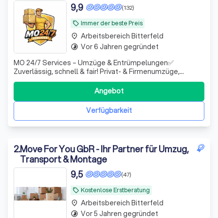
9,9
(132)
Immer der beste Preis
local_offer
Arbeitsbereich Bitterfeld
place
Vor 6 Jahren gegründet
timelapse
MO 24/7 Services – Umzüge & Entrümpelungen✅
Zuverlässig, schnell & fair! Privat- & Firmenumzüge,
Möbeltransport, Küchenabbau/-aufbau, Entrümpelung &
Montage. 📍Raum Magdeburg & deutschlandweit.
Angebot
Verfügbarkeit
2
.
Move For You GbR - Ihr Partner für Umzug,
Transport & Montage
9,5
(47)
Kostenlose Erstberatung
local_offer
Arbeitsbereich Bitterfeld
place
Vor 5 Jahren gegründet
timelapse