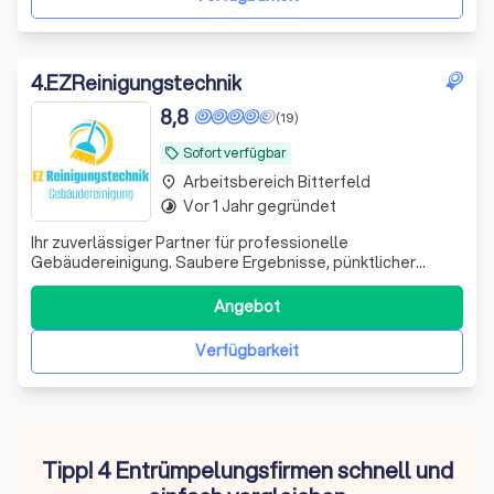
4
.
EZReinigungstechnik
8,8
(19)
Sofort verfügbar
local_offer
Arbeitsbereich Bitterfeld
place
Vor 1 Jahr gegründet
timelapse
Ihr zuverlässiger Partner für professionelle
Gebäudereinigung. Saubere Ergebnisse, pünktlicher
Service und faire Preise – für Privat- und Gewerbekunden.
Angebot
Verfügbarkeit
Tipp! 4 Entrümpelungsfirmen schnell und