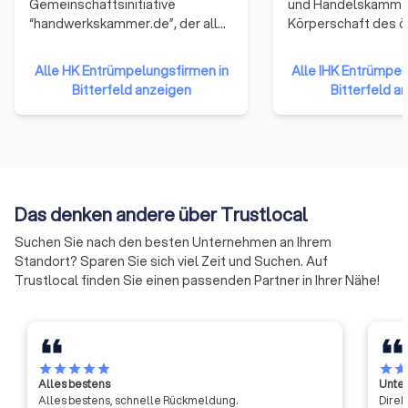
Gemeinschaftsinitiative
und Handelskamme
“handwerkskammer.de”, der alle
Körperschaft des ö
53 Handwerkskammern
Rechts. Zu ihnen g
angehören. Sie repräsentieren
Unternehmen einer 
Alle HK Entrümpelungsfirmen in
Alle IHK Entrümpel
damit das gesamte Handwerk in
Gewerbetreibende
Bitterfeld anzeigen
Bitterfeld a
der Bundesrepublik Deutschland.
Unternehmen mit 
Die Mitglieder haben sich darauf
reiner Handwerksu
verständigt, ihre Ressourcen zu
Landwirtschaften u
bündeln und neue Formen der
Freiberufler (die nic
Zusammenarbeit zu erproben.
Handelsregister ei
Auf diese Weise soll die Arbeit
sind) gehören ihne
Das denken andere über Trustlocal
der Handwerkskammern
an.
effizienter und effektiver
Suchen Sie nach den besten Unternehmen an Ihrem
werden.
Standort? Sparen Sie sich viel Zeit und Suchen. Auf
Trustlocal finden Sie einen passenden Partner in Ihrer Nähe!
star
star
star
star
star
star
sta
Alles bestens
Unter
Alles bestens, schnelle Rückmeldung.
Direk