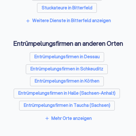
Stuckateure in Bitterfeld
Spezialisten für Dämmung in Bitterfeld
Weitere Dienste in Bitterfeld anzeigen
add
Umzugsunternehmen in Bitterfeld
Entrümpelungsfirmen an anderen Orten
Kammerjäger in Bitterfeld
Sicherheitstechniker in Bitterfeld
Entrümpelungsfirmen in Dessau
Trockenbauer in Bitterfeld
Entrümpelungsfirmen in Schkeuditz
Sanitärinstallateure in Bitterfeld
Entrümpelungsfirmen in Köthen
Fliesenleger in Bitterfeld
Entrümpelungsfirmen in Halle (Sachsen-Anhalt)
Fensterbauer in Bitterfeld
Bodenleger in Bitterfeld
Entrümpelungsfirmen in Taucha (Sachsen)
Entrümpelungsfirmen in Leipzig
Mehr Orte anzeigen
add
Entrümpelungsfirmen in Lutherstadt Wittenberg