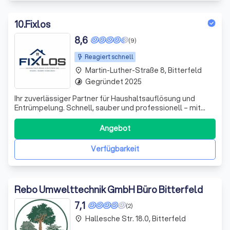
10
.
Fixlos
8,6
(9)
Reagiert schnell
Martin-Luther-Straße 8, Bitterfeld
place
Gegründet 2025
timelapse
Ihr zuverlässiger Partner für Haushaltsauflösung und
Entrümpelung. Schnell, sauber und professionell – mit
fairen Preisen, klarer Kommunikation und höchster
Kundenzufriedenheit.
Angebot
Verfügbarkeit
Rebo Umwelttechnik GmbH Büro Bitterfeld
7,1
(2)
Hallesche Str. 18.0, Bitterfeld
place