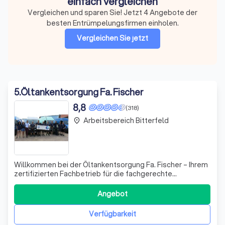
einfach vergleichen
Vergleichen und sparen Sie! Jetzt 4 Angebote der
besten Entrümpelungsfirmen einholen.
Vergleichen Sie jetzt
5
.
Öltankentsorgung Fa. Fischer
8,8
(318)
Arbeitsbereich Bitterfeld
place
Willkommen bei der Öltankentsorgung Fa. Fischer – Ihrem
zertifizierten Fachbetrieb für die fachgerechte
Entsorgung von Öltanks. Wir sind stolz darauf, nach den
strengen Vorgaben der AwSV (ehemals WHG) vom TÜV
Angebot
Nord zertifiziert zu sein. Unser Ziel ist es, Ihnen einen
umfassenden Service zu bieten, de
Verfügbarkeit