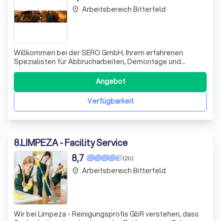
Arbeitsbereich Bitterfeld
place
Willkommen bei der SERO GmbH, Ihrem erfahrenen
Spezialisten für Abbrucharbeiten, Demontage und
umfassende Entsorgungsdienstleistungen. Mit
jahrzehntelanger Erfahrung und einem qualifizierten Team
Angebot
setzen wir Ihr Projekt mit höchster Präzision und
Sicherheit um. Unsere Dienstleistungen umfassen nicht
Verfügbarkeit
8
.
LIMPEZA - Facility Service
8,7
(20)
Arbeitsbereich Bitterfeld
place
Wir bei Limpeza - Reinigungsprofis GbR verstehen, dass