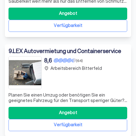
Sauberkeit weit mehr als nur das Entfernen von Schmutz
ist. Sie ist ein wesentlicher Bestandteil Ihres
Wohlbefindens und Ihrer Lebensqualität. Deshalb bieten
Angebot
wir Ihnen eine umfassende Palette an
Reinigungsdienstleistungen, die speziell auf Ihre
Verfügbarkeit
9
.
LEX Autovermietung und Containerservice
8,6
(64)
Arbeitsbereich Bitterfeld
place
Planen Sie einen Umzug oder benötigen Sie ein
geeignetes Fahrzeug für den Transport sperriger Güter?
Wir bieten Ihnen eine breite Auswahl an Nutzfahrzeugen
mit einem Gewicht von 2,8 bis 7,5 Tonnen, die Sie
Angebot
stunden- oder tageweise mieten können. Unsere
Fahrzeuge sind ideal für den Transport von Mater
Verfügbarkeit