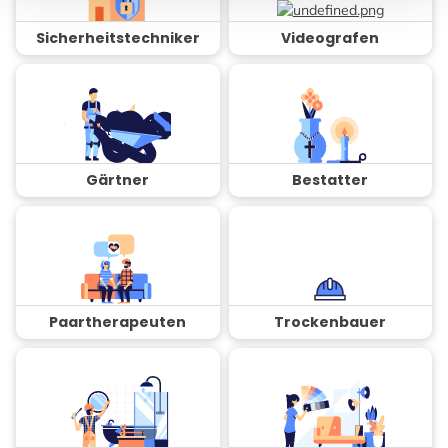
Sicherheitstechniker
Videografen
Gärtner
Bestatter
Paartherapeuten
Trockenbauer