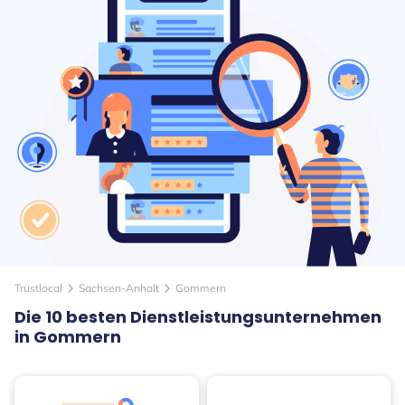
Trustlocal
Sachsen-Anhalt
Gommern
arrow_forward_ios
arrow_forward_ios
Die 10 besten Dienstleistungsunternehmen
in Gommern