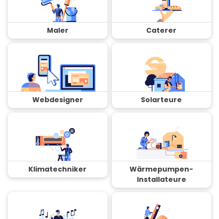
Maler
Caterer
Webdesigner
Solarteure
Klimatechniker
Wärmepumpen-
Installateure