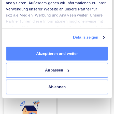
analysieren. Außerdem geben wir Informationen zu Ihrer
Verwendung unserer Website an unsere Partner für
Umzugsunternehmen
Heizungsbauer
soziale Medien, Werbung und Analysen weiter. Unsere
Partner führen diese Informationen möglicherweise mit
weiteren Daten zusammen, die Sie ihnen bereitgestellt
haben oder die sie im Rahmen Ihrer Nutzung der Dienste
Details zeigen
gesammelt haben.
Elektriker
Mediatoren
Akzeptieren und weiter
Anpassen
Ablehnen
Energieberater
Kammerjäger