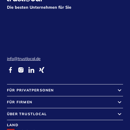
Die besten Unternehmen für Sie
info@trustlocal.de
keyboard_arrow_down
FÜR PRIVATPERSONEN
keyboard_arrow_down
FÜR FIRMEN
keyboard_arrow_down
ÜBER TRUSTLOCAL
LAND