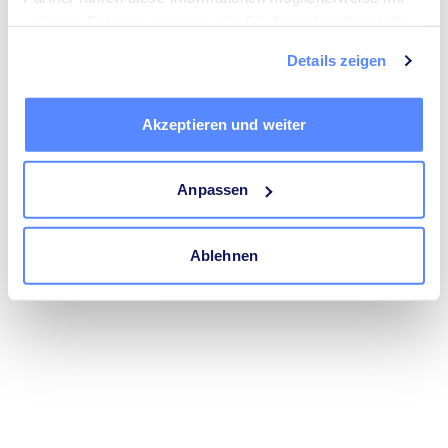
trustlocal.de
(see the
browser console
for more information).
weiteren Daten zusammen, die Sie ihnen bereitgestellt
haben oder die sie im Rahmen Ihrer Nutzung der Dienste
Details zeigen
gesammelt haben.
Akzeptieren und weiter
Anpassen
Ablehnen