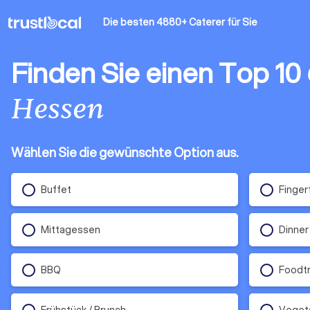
Die besten 4880+ Caterer
für Sie
Finden Sie einen Top 10
Hessen
Wählen Sie die gewünschte Option aus.
Buffet
Finger
Mittagessen
Dinner
BBQ
Foodt
Frühstück / Brunch
Veget