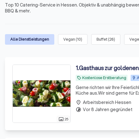
Top 10 Catering-Service in Hessen. Objektiv & unabhängig bewerte
BBQ & mehr.
Alle Dienstleistungen
Vegan
(
10
)
Buffet
(
26
)
Vege
1
.
Gasthaus zur goldenen
Kostenlose Erstberatung
A
local_offer
Gerne richten wir Ihre Feierl
Küche aus.Wir sind gerne für E
Arbeitsbereich Hessen
place
Vor 8 Jahren gegründet
timelapse
25
photo_size_select_actual