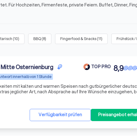
t. Für Hochzeiten, Firmenfeste, private Feiern. Buffet, Dinner, Fin
tarisch
(
10
)
BBQ
(
8
)
Fingerfood & Snacks
(
11
)
Frühstück /
 Mitte Osternienburg
8,9
TOP PRO
ntwort innerhalb von 1 Stunde
ichkeiten mit kalten und warmen Speisen nach gutbürgerlicher deuts
xtras jeglicher Art, nach Absprache auf Ihre Wünsche einzugehen, b
Verfügbarkeit prüfen
Preisangebot erha