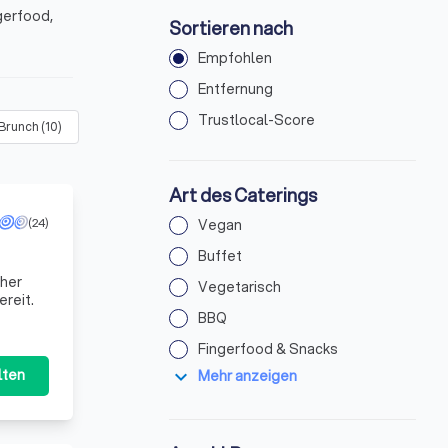
gerfood,
Sortieren nach
Empfohlen
Entfernung
Trustlocal-Score
 Brunch
(
10
)
Dinner
(
25
)
Mittagessen
(
26
)
Foodtruck
Art des Caterings
(24)
Vegan
Buffet
cher
Vegetarisch
ereit.
BBQ
Fingerfood & Snacks
expand_more
lten
Mehr anzeigen