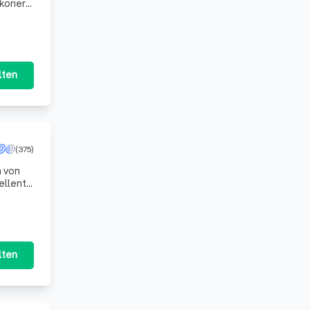
oriert,
lten
(375)
n von
ellente
ei
lten