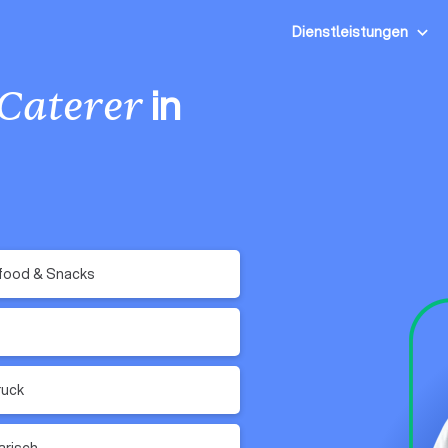
Dienstleistungen
in
Caterer
food & Snacks
ruck
arisch