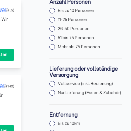
Anzahl Personen
Bis zu 10 Personen
(32)
 Wir
11-25 Personen
26-50 Personen
51 bis 75 Personen
Mehr als 75 Personen
lten
Lieferung oder vollständige
Versorgung
Vollservice (inkl. Bedienung)
(140)
Nur Lieferung (Essen & Zubehör)
ür
b
Entfernung
Bis zu 10km
lten