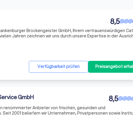
8,5
Blankenburger Brockengeister GmbH, Ihrem vertrauenswürdigen Cat
 vielen Jahren zeichnen wir uns durch unsere Expertise in der Ausri
sten, Feiern und Hochzeiten in Blankenburg und Umgebung aus. Un
Verfügbarkeit prüfen
Preisangebot erha
 Service GmbH
8,5
in renommierter Anbieter von frischen, gesunden und
Seit 2001 beliefern wir Unternehmen, Privatpersonen sowie Instit
nheime. Unser Anspruch ist es, täglich Genuss zu liefern, der auf