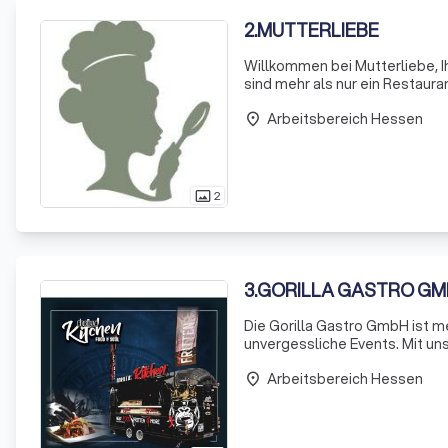
2
.
MUTTERLIEBE
Willkommen bei Mutterliebe, I
sind mehr als nur ein Restauran
hochwertigen, regionalen und vor allem
Arbeitsbereich Hessen
leid
place
2
photo_size_select_actual
3
.
GORILLA GASTRO GM
Die Gorilla Gastro GmbH ist me
unvergessliche Events. Mit uns
unterwegs und sorgen für kulin
Arbeitsbereich Hessen
handg
place