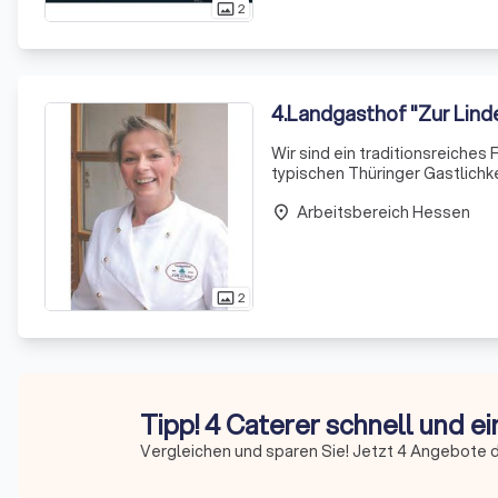
2
photo_size_select_actual
4
.
Landgasthof "Zur Lind
Wir sind ein traditionsreiches
typischen Thüringer Gastlichke
unsere Gäste, ein unvergesslic
Arbeitsbereich Hessen
place
2
photo_size_select_actual
Tipp! 4 Caterer schnell und e
Vergleichen und sparen Sie! Jetzt 4 Angebote d