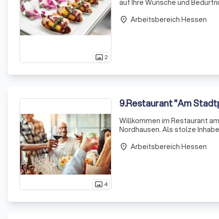
auf Ihre Wünsche und Bedürfni
um Ihr Event zu einem unverge
Arbeitsbereich Hessen
place
2
photo_size_select_actual
9
.
Restaurant "Am Stadt
Willkommen im Restaurant am 
Nordhausen. Als stolze Inhabe
Küche und erstklassigen Servic
Arbeitsbereich Hessen
place
4
photo_size_select_actual