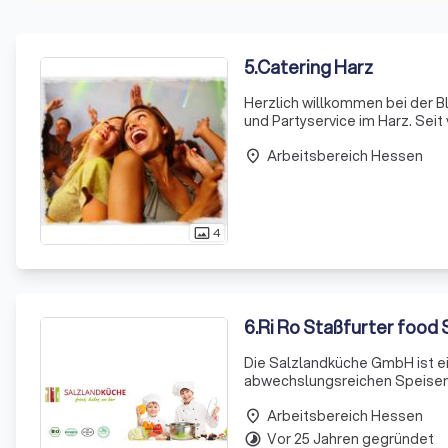
5
.
Catering Harz
Herzlich willkommen bei der 
und Partyservice im Harz. Seit
von Veranstaltungen, Volksfe
Arbeitsbereich Hessen
place
4
photo_size_select_actual
6
.
Ri Ro Staßfurter food
Die Salzlandküche GmbH ist e
abwechslungsreichen Speisen. 
wie Kitas, Schulen und Seniore
Arbeitsbereich Hessen
saisonalen Zutaten von
place
Vor 25 Jahren gegründet
timelapse