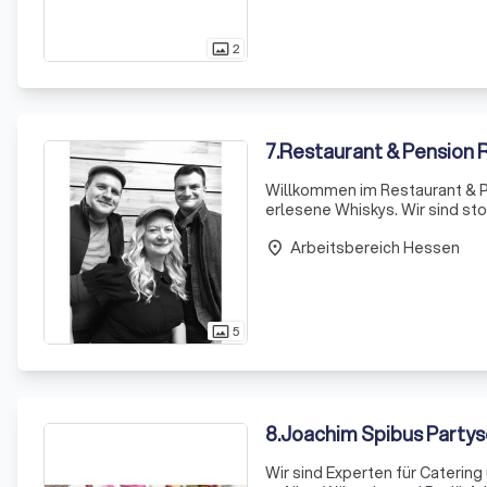
2
photo_size_select_actual
7
.
Restaurant & Pension 
Willkommen im Restaurant & P
erlesene Whiskys. Wir sind st
denen Sie ein frisch gezapfte
Arbeitsbereich Hessen
Whisky
place
5
photo_size_select_actual
8
.
Joachim Spibus Partys
Wir sind Experten für Caterin