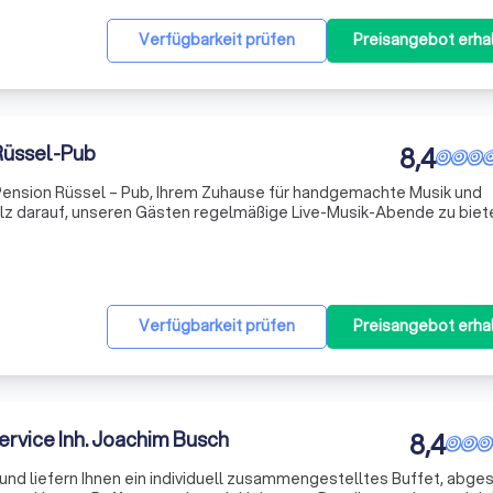
Verfügbarkeit prüfen
Preisangebot erha
Rüssel-Pub
8,4
ension Rüssel – Pub, Ihrem Zuhause für handgemachte Musik und
olz darauf, unseren Gästen regelmäßige Live-Musik-Abende zu biete
s Guinness oder Kilkenny genießen können. Unser Haus ist ein Parad
Verfügbarkeit prüfen
Preisangebot erha
ervice Inh. Joachim Busch
8,4
g und liefern Ihnen ein individuell zusammengestelltes Buffet, abg