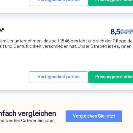
e"
8,5
 Familienunternehmen, das seit 1846 besteht und sich der Pflege de
it und Gemütlichkeit verschrieben hat. Unser Streben ist es, Ihnen 
hes kulinarisches Erlebnis zu bieten. Wir legen großen Wert auf di
Verfügbarkeit prüfen
Preisangebot erha
infach vergleichen
Vergleichen Sie jetzt
er besten Caterer einholen.