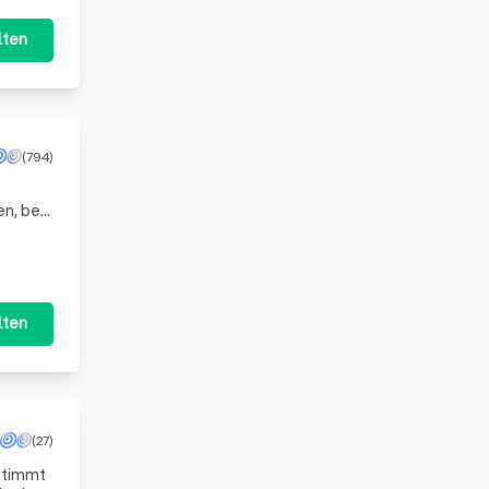
lten
(794)
n, bei
ies für
lten
(27)
estimmt