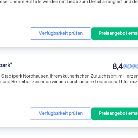
sse. Unsere Buffets werden mit Liebe zum Detail arrangiert und dek
sslichen Erlebnis zu machen. Bei größeren Veranstaltungen tranchi
Verfügbarkeit prüfen
Preisangebot erha
park"
8,4
Stadtpark Nordhausen, Ihrem kulinarischen Zufluchtsort im Herze
r und Betreiber zeichnen wir uns durch unsere Leidenschaft für exz
e aus. Unser Restaurant ist mehr als nur ein Ort zum Essen - es ist 
Verfügbarkeit prüfen
Preisangebot erha