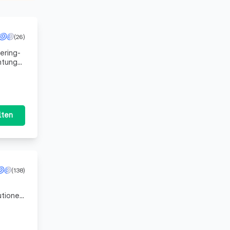
(26)
ering-
chtung
ser Eng
lten
(138)
utionen