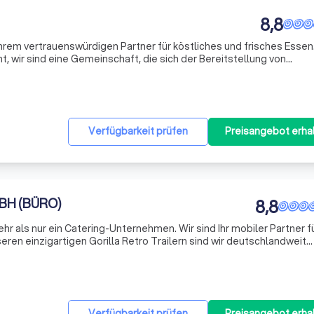
8,8
hrem vertrauenswürdigen Partner für köstliches und frisches Essen.
t, wir sind eine Gemeinschaft, die sich der Bereitstellung von
 leckeren Mahlzeiten verschrieben hat. Unser Team besteht aus
Verfügbarkeit prüfen
Preisangebot erha
BH (BÜRO)
8,8
hr als nur ein Catering-Unternehmen. Wir sind Ihr mobiler Partner f
eren einzigartigen Gorilla Retro Trailern sind wir deutschlandweit
arische Highlights auf privaten Feiern, Festivals und Roadshows. O
Verfügbarkeit prüfen
Preisangebot erha