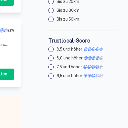
Bis zu 20km
Bis zu 30km
Bis zu 50km
(37)
r
Trustlocal-Score
als
8,5 und höher
e Ver
8,0 und höher
7,5 und höher
lten
6,5 und höher