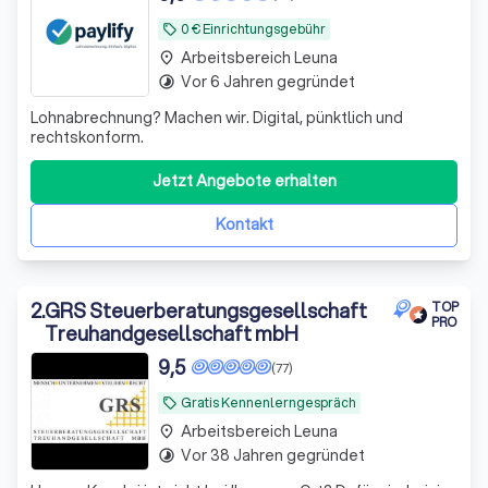
0 € Einrichtungsgebühr
local_offer
Arbeitsbereich Leuna
place
Vor 6 Jahren gegründet
timelapse
Lohnabrechnung? Machen wir. Digital, pünktlich und
rechtskonform.
Jetzt Angebote erhalten
Kontakt
2
.
GRS Steuerberatungsgesellschaft
TOP
PRO
Treuhandgesellschaft mbH
9,5
(77)
Gratis Kennenlerngespräch
local_offer
Arbeitsbereich Leuna
place
Vor 38 Jahren gegründet
timelapse