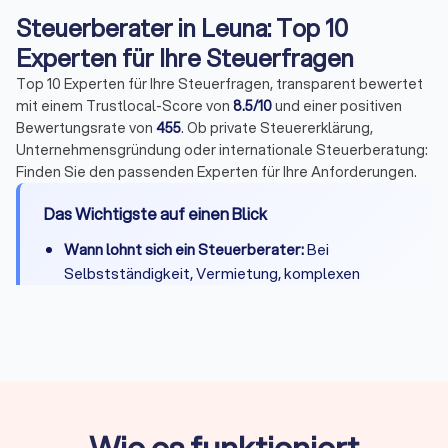
Steuerberater in Leuna: Top 10
Experten für Ihre Steuerfragen
Top 10 Experten für Ihre Steuerfragen, transparent bewertet
mit einem Trustlocal-Score von
8.5/10
und einer positiven
Bewertungsrate von
455
. Ob private Steuererklärung,
Unternehmensgründung oder internationale Steuerberatung:
Finden Sie den passenden Experten für Ihre Anforderungen.
Das Wichtigste auf einen Blick
Wann lohnt sich ein Steuerberater:
Bei
Selbstständigkeit, Vermietung, komplexen
Steuerfragen oder wenn Zeitersparnis die
Kosten übersteigt
Kosten:
Private Steuererklärung 300-800 Euro,
Unternehmen je nach Umfang deutlich mehr
Qualifikation:
Bestellung durch
Steuerberaterkammer ist Pflicht, Fachberater-