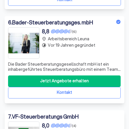
6
.
Bader-Steuerberatungsges. mbH
8,8
(6)
Arbeitsbereich Leuna
place
Vor 19 Jahren gegründet
timelapse
Die Bader Steuerberatungs­gesellschaft mbH ist ein
inhaber­geführtes Steuer­beratungs­büro mit einem Team
von Steuerfach­angestellten, Steuerfach­wirten und
Bilanz­buchhaltern unter der Leitung von Diplom-
Jetzt Angebote erhalten
Betriebswirtin (BA) Kerstin Bader, Steuer­beraterin und
Fach­beraterin Gesundheits­wesen (IBG I
Kontakt
7
.
VF-Steuerberatungs GmbH
8,0
(4)