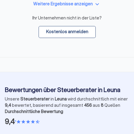
keyboard_arrow_down
Weitere Ergebnisse anzeigen
Ihr Unternehmen nicht in der Liste?
Kostenlos anmelden
Bewertungen über Steuerberater in Leuna
Unsere
Steuerberater
in
Leuna
wird durchschnittlich mit einer
9,4
bewertet, basierend auf insgesamt
456
aus
8
Quellen
Durchschnittliche Bewertung
9,4
•
star
star
star
star
star_half