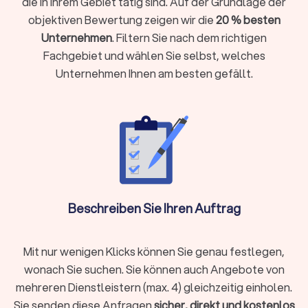
die in Ihrem Gebiet tätig sind. Auf der Grundlage der
Einkünfte aus Vermietung, Kapitalvermögen oder anderen
objektiven Bewertung zeigen wir die
20 % besten
Einkunftsarten haben
Unternehmen
. Filtern Sie nach dem richtigen
Komplexe steuerliche Sachverhalte vorliegen wie
Fachgebiet und wählen Sie selbst, welches
Auslandseinkünfte, Erbschaften oder Beteiligungen
Unternehmen Ihnen am besten gefällt.
Laufende Buchhaltung, Jahresabschlüsse oder
Umsatzsteuervoranmeldungen benötigen
Steueroptimierung und proaktive Gestaltungsberatung
gewünscht sind
Als Faustregel gilt: Wenn die mögliche Steuerersparnis oder
Zeitersparnis die Kosten übersteigt, ist die Investition
sinnvoll.
Beschreiben Sie Ihren Auftrag
Steuerberater vor Ort oder digital wählen?
Moderne Steuerberatung findet längst nicht mehr nur im
Mit nur wenigen Klicks können Sie genau festlegen,
klassischen Büro statt. Digitale Kanzleien bieten ihre
wonach Sie suchen. Sie können auch Angebote von
Dienstleistungen vollständig online an, von der
mehreren Dienstleistern (max. 4) gleichzeitig einholen.
Belegübermittlung bis zur Videoberatung. Beide Modelle
Sie senden diese Anfragen
sicher, direkt und kostenlos