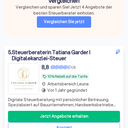
vergleichen
Vergleichen und sparen Sie! Jetzt 4 Angebote der
besten Steuerberater einholen.
Vergleichen Sie jetzt
5
.
Steuerberaterin Tatiana Garder I
Digitalekanzlei-Steuer
8,8
(3)
10% Rabatt auf die Tarife
local_offer
Arbeitsbereich Leuna
place
Vor 1 Jahr gegründet
timelapse
Digitale Steuerberatung mit persönlicher Betreuung.
Spezialisiert auf Bauunternehmen, Handwerksbetriebe
und technische Dienstleister. Beratung und direkte
Ansprechpartnerin statt anonymer Großkanzlei.
Jetzt Angebote erhalten
Kontakt