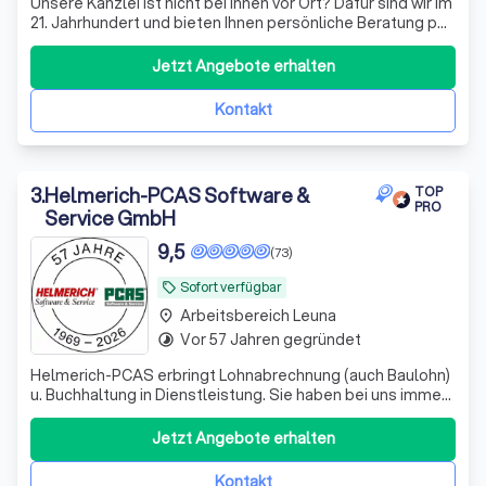
Unsere Kanzlei ist nicht bei Ihnen vor Ort? Dafür sind wir im
21. Jahrhundert und bieten Ihnen persönliche Beratung per
Video, WhatsApp und anderen Medien - wir sehen uns!
Datenaustausch - digital
Jetzt Angebote erhalten
Kontakt
3
.
Helmerich-PCAS Software &
TOP
PRO
Service GmbH
9,5
(73)
Sofort verfügbar
local_offer
Arbeitsbereich Leuna
place
Vor 57 Jahren gegründet
timelapse
Helmerich-PCAS erbringt Lohnabrechnung (auch Baulohn)
u. Buchhaltung in Dienstleistung. Sie haben bei uns immer
einen festen Ansprechpartner, den Sie per Telefon,
Telefax oder eMail erreichen können.
Jetzt Angebote erhalten
Kontakt