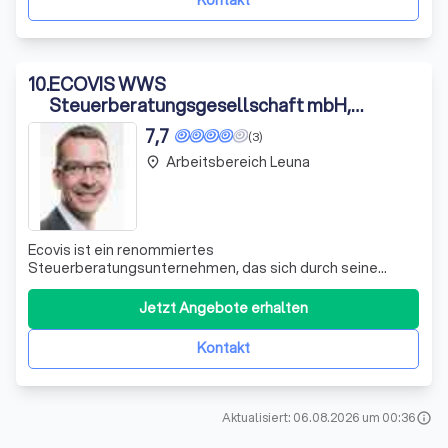
Kontakt
10
.
ECOVIS WWS
Steuerberatungsgesellschaft mbH,
Niederlassung Halle
7,7
(3)
Arbeitsbereich Leuna
place
Ecovis ist ein renommiertes
Steuerberatungsunternehmen, das sich durch seine
Expertise und sein Engagement für die Interessen seiner
Kunden auszeichnet. Mit einem Team von erfahrenen
Jetzt Angebote erhalten
Steuerberatern, angeführt von Stephan Jäkel, bieten wir
eine umfassende Palette von Dienstleistungen an, die auf
Kontakt
die
Aktualisiert: 06.08.2026 um 00:36
info