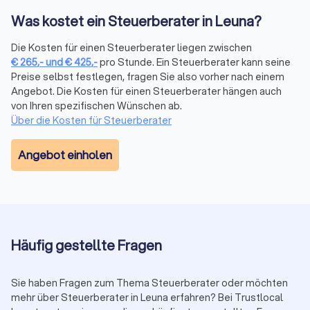
sich durch mehrere Merkmale aus:
Was kostet ein Steuerberater in Leuna?
Qualifikation und Spezialisierung:
Die Bestellung durch die
Steuerberaterkammer ist die Grundvoraussetzung. Darüber
Die Kosten für einen Steuerberater liegen zwischen
hinaus verfügen manche Berater über Zusatzqualifikationen
€
265
,-
und
€
425
,-
pro Stunde. Ein Steuerberater kann seine
als Fachberater, etwa für Internationales Steuerrecht,
Preise selbst festlegen, fragen Sie also vorher nach einem
Unternehmensnachfolge oder spezifische Branchen. Prüfen
Angebot. Die Kosten für einen Steuerberater hängen auch
Sie, ob eine Spezialisierung zu Ihrer Situation passt.
von Ihren spezifischen Wünschen ab.
Trustlocal zeigt Ihnen in den Profilen transparent, welche
Über die Kosten für Steuerberater
Qualifikationen und Schwerpunkte jede Kanzlei mitbringt.
Proaktive Beratung statt reiner Abwicklung:
Ein guter Berater
Angebot einholen
kommt mit Vorschlägen auf Sie zu, weist auf Fristen hin und
zeigt Gestaltungsmöglichkeiten auf. Eine reine Abwicklung
ohne strategische Hinweise reicht bei komplexen Mandaten
nicht aus.
Transparente Kommunikation:
Verständliche Erklärungen
ohne unnötiges Fachchinesisch, klare Aussagen zu Kosten
Häufig gestellte Fragen
und realistische Einschätzungen zu Ihrer Steuersituation
schaffen Vertrauen.
Sie haben Fragen zum Thema Steuerberater oder möchten
Digitalisierung und Erreichbarkeit:
Moderne Arbeitsweise mit
mehr über Steuerberater in Leuna erfahren? Bei Trustlocal
digitaler Belegübermittlung, zeitgemäßer Software und