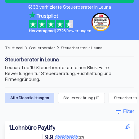
33 verifizierte Steuerberater in Leuna
verified_user
Hervorragend
|
2726
Bewertungen
Trustlocal
Steuerberater
Steuerberater in Leuna
arrow_forward_ios
arrow_forward_ios
Steuerberater in Leuna
Leunas Top 10 Steuerberater auf einen Blick. Faire
Bewertungen für Steuerberatung, Buchhaltung und
Firmengründung.
Alle Dienstleistungen
Steuererklärung
(
11
)
Steuerberatu
filter_list
Filter
1
.
Lohnbüro Paylify
9,9
(37)