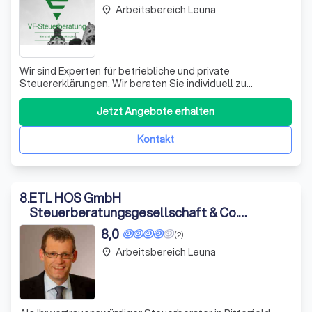
Arbeitsbereich Leuna
place
Wir sind Experten für betriebliche und private
Steuererklärungen. Wir beraten Sie individuell zu
steuerlichen Abzugsmöglichkeiten und passen Ihre
Einkommensteuer-Vorauszahlungen an schwankende
Jetzt Angebote erhalten
Umsätze an. Unsere Dienstleistungen umfassen die
Erstellung von Steuererklärungen, Anträgen auf
Kontakt
Herabsetzun
8
.
ETL HOS GmbH
Steuerberatungsgesellschaft & Co.
Bitterfeld-Wolfen KG
8,0
(2)
Arbeitsbereich Leuna
place