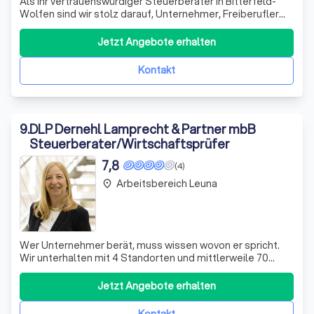
Als Ihr vertrauenswürdiger Steuerberater in Bitterfeld-
Wolfen sind wir stolz darauf, Unternehmer, Freiberufler
und Selbständige aller Branchen und
Unternehmensgrößen zu beraten. Unser Ziel ist es, Sie bei
Jetzt Angebote erhalten
Ihrer wirtschaftlich erfolgreichen Unternehmensführung
zu unterstützen. Von der Firmengründung
Kontakt
9
.
DLP Dernehl Lamprecht & Partner mbB
Steuerberater/Wirtschaftsprüfer
7,8
(4)
Arbeitsbereich Leuna
place
Wer Unternehmer berät, muss wissen wovon er spricht.
Wir unterhalten mit 4 Standorten und mittlerweile 70
Mitarbeitern selber ein stetig wachsendes Unternehmen
und wissen welche Themen für unsere Mandanten
Jetzt Angebote erhalten
besonders wichtig sind. Wir stehen mit unserem
Fachwissen Ihnen und Ihrer Firma als Geschäftsp