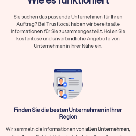
Wie es funktioniert
Titel zeigen Spezialisierung
Online oder vor Ort:
Beide Modelle haben
Sie suchen das passende Unternehmen für Ihren
Vorteile – persönlicher Kontakt oder flexible
Auftrag? Bei Trustlocal haben wir bereits alle
digitale Zusammenarbeit
Informationen für Sie zusammengestellt. Holen Sie
Erstgespräch:
Viele Kanzleien bieten 15-20
kostenlose und unverbindliche Angebote von
Minuten kostenlos an
Unternehmen in Ihrer Nähe ein.
Wann brauche ich überhaupt einen
Steuerberater?
Nicht in jeder Situation ist ein Steuerberater zwingend
erforderlich. Für einfache Arbeitnehmer-Steuererklärungen
ohne Zusatzeinkünfte reicht oft die Software ELSTER oder
ein Lohnsteuerhilfeverein. Ein Steuerberater lohnt sich
Finden Sie die besten Unternehmen in Ihrer
besonders, wenn Sie:
Region
Selbstständig, freiberuflich tätig sind oder ein
Wir sammeln die Informationen von
allen Unternehmen
,
Unternehmen führen