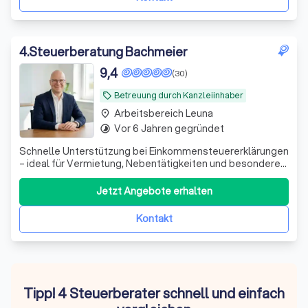
4
.
Steuerberatung Bachmeier
9,4
(30)
Betreuung durch Kanzleiinhaber
local_offer
Arbeitsbereich Leuna
place
Vor 6 Jahren gegründet
timelapse
Schnelle Unterstützung bei Einkommensteuererklärungen
– ideal für Vermietung, Nebentätigkeiten und besondere
private Situationen. Persönlich und unkompliziert.
Jetzt Angebote erhalten
Kontakt
Tipp! 4 Steuerberater schnell und einfach