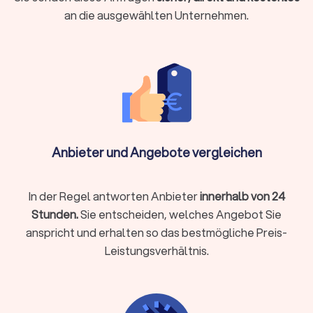
haben Vorzüge:
an die ausgewählten Unternehmen.
Lokale Steuerberatung
Persönlicher Kontakt bei komplexen Beratungen
Kurzfristige persönliche Termine möglich
Aufbau einer persönlichen Vertrauensbeziehung
Gut geeignet für Mandanten, die persönlichen Kontakt
Anbieter und Angebote vergleichen
schätzen
In der Regel antworten Anbieter
innerhalb von 24
Online-Steuerberatung
Stunden.
Sie entscheiden, welches Angebot Sie
Ortsunabhängig und zeitlich flexibel
anspricht und erhalten so das bestmögliche Preis-
Oft günstigere Preismodelle durch effizientere Prozesse
Leistungsverhältnis.
Digitale Belegübermittlung spart Papierkram
Kommunikation per E-Mail, Chat oder Video-Call